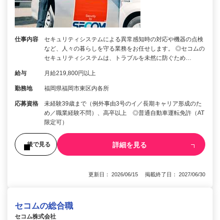
仕事内容
セキュリティシステムによる異常感知時の対応や機器の点検
など、人々の暮らしを守る業務をお任せします。 ◎セコムの
セキュリティシステムは、トラブルを未然に防ぐため…
給与
月給219,800円以上
勤務地
福岡県福岡市東区内各所
応募資格
未経験39歳まで（例外事由3号のイ／長期キャリア形成のた
め／職業経験不問）、高卒以上 ◎普通自動車運転免許（AT
限定可）
詳細を見る
後で見る
更新日： 2026/06/15 掲載終了日： 2027/06/30
セコムの総合職
セコム株式会社