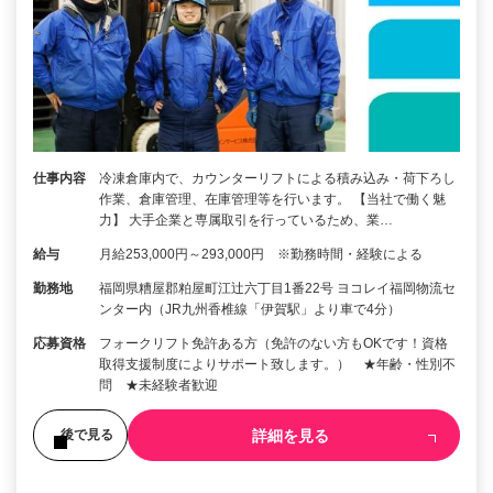
仕事内容
冷凍倉庫内で、カウンターリフトによる積み込み・荷下ろし
作業、倉庫管理、在庫管理等を行います。 【当社で働く魅
力】 大手企業と専属取引を行っているため、業…
給与
月給253,000円～293,000円 ※勤務時間・経験による
勤務地
福岡県糟屋郡粕屋町江辻六丁目1番22号 ヨコレイ福岡物流セ
ンター内（JR九州香椎線「伊賀駅」より車で4分）
応募資格
フォークリフト免許ある方（免許のない方もOKです！資格
取得支援制度によりサポート致します。） ★年齢・性別不
問 ★未経験者歓迎
詳細を見る
後で見る