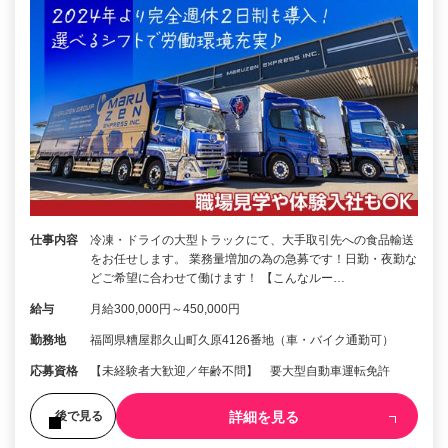
仕事内容
冷凍・ドライの大型トラックにて、大手取引先への食品輸送
をお任せします。 業務量増加の為の急募です！日勤・夜勤な
どご希望に合わせて働けます！ 【こんなルー…
給与
月給300,000円～450,000円
勤務地
福岡県糟屋郡久山町久原4126番地（車・バイク通勤可）
応募資格
【未経験者大歓迎／年齢不問】 要大型自動車運転免許
詳細を見る
後で見る