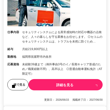
仕事内容
セキュリティシステムによる異常感知時の対応や機器の点検
など、人々の暮らしを守る業務をお任せします。 ◎セコムの
セキュリティシステムは、トラブルを未然に防ぐため…
給与
月給219,800円以上
勤務地
福岡県筑紫野市内各所
応募資格
未経験39歳まで（例外事由3号のイ／長期キャリア形成のた
め／職業経験不問）、高卒以上 ◎普通自動車運転免許（AT
限定可）
詳細を見る
後で見る
更新日： 2026/06/15 掲載終了日： 2027/06/30