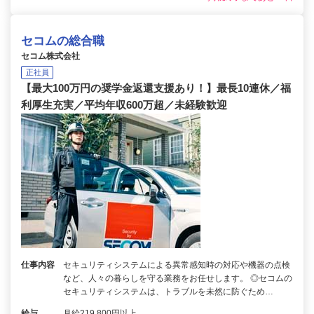
セコムの総合職
セコム株式会社
正社員
【最大100万円の奨学金返還支援あり！】最長10連休／福
利厚生充実／平均年収600万超／未経験歓迎
仕事内容
セキュリティシステムによる異常感知時の対応や機器の点検
など、人々の暮らしを守る業務をお任せします。 ◎セコムの
セキュリティシステムは、トラブルを未然に防ぐため…
給与
月給219,800円以上