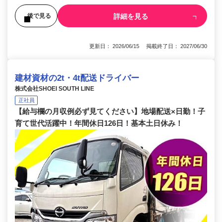
詳細を見る
後で見る
更新日： 2026/06/15 掲載終了日： 2027/06/30
建材資材の2t・4t配送ドライバー
株式会社SHOEI SOUTH LINE
正社員
【給与欄の月収例必ず見てください】地場配送×日勤！子
育て世代活躍中！年間休日126日！基本土日休み！