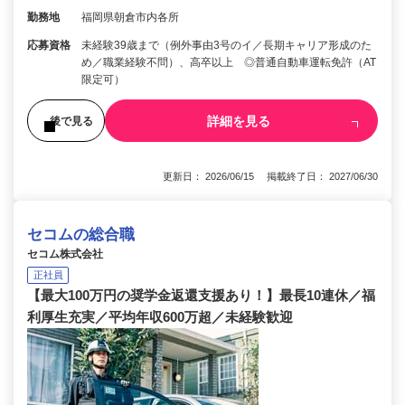
勤務地
福岡県朝倉市内各所
応募資格
未経験39歳まで（例外事由3号のイ／長期キャリア形成のた
め／職業経験不問）、高卒以上 ◎普通自動車運転免許（AT
限定可）
詳細を見る
後で見る
更新日： 2026/06/15 掲載終了日： 2027/06/30
セコムの総合職
セコム株式会社
正社員
【最大100万円の奨学金返還支援あり！】最長10連休／福
利厚生充実／平均年収600万超／未経験歓迎