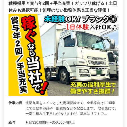
積極採用＊賞与年2回＋手当充実！ガッツリ稼げる！土日
休みも選択可能！無理のない勤務体系＆正当な評価！
仕事内容
北部九州をメインとした定期便輸送で、企業様向けに10t車
にて自動車部品や一般雑貨などを配送します。 取引先にて、
一部手積み手下ろしがありますが、基本はリフトで…
給与
月給320,000円〜350,000円以上