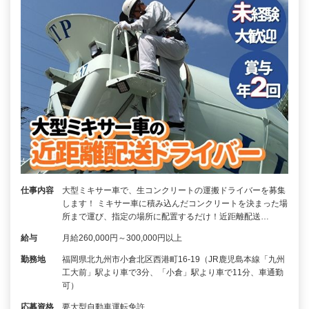
仕事内容
大型ミキサー車で、生コンクリートの運搬ドライバーを募集
します！ ミキサー車に積み込んだコンクリートを決まった場
所まで運び、指定の場所に配置するだけ！近距離配送…
給与
月給260,000円～300,000円以上
勤務地
福岡県北九州市小倉北区西港町16-19（JR鹿児島本線「九州
工大前」駅より車で3分、「小倉」駅より車で11分、車通勤
可）
応募資格
要大型自動車運転免許