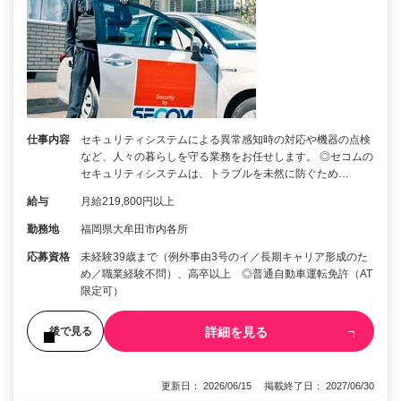
仕事内容
セキュリティシステムによる異常感知時の対応や機器の点検
など、人々の暮らしを守る業務をお任せします。 ◎セコムの
セキュリティシステムは、トラブルを未然に防ぐため…
給与
月給219,800円以上
勤務地
福岡県大牟田市内各所
応募資格
未経験39歳まで（例外事由3号のイ／長期キャリア形成のた
め／職業経験不問）、高卒以上 ◎普通自動車運転免許（AT
限定可）
詳細を見る
後で見る
更新日： 2026/06/15 掲載終了日： 2027/06/30