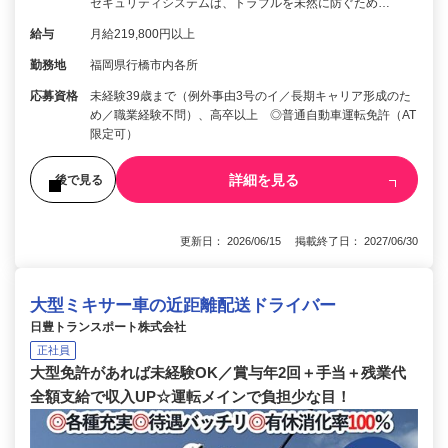
セキュリティシステムは、トラブルを未然に防ぐため…
給与
月給219,800円以上
勤務地
福岡県行橋市内各所
応募資格
未経験39歳まで（例外事由3号のイ／長期キャリア形成のた
め／職業経験不問）、高卒以上 ◎普通自動車運転免許（AT
限定可）
詳細を見る
後で見る
更新日： 2026/06/15 掲載終了日： 2027/06/30
大型ミキサー車の近距離配送ドライバー
日豊トランスポート株式会社
正社員
大型免許があれば未経験OK／賞与年2回＋手当＋残業代
全額支給で収入UP☆運転メインで負担少な目！