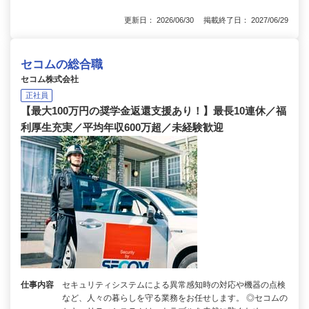
更新日： 2026/06/30 掲載終了日： 2027/06/29
セコムの総合職
セコム株式会社
正社員
【最大100万円の奨学金返還支援あり！】最長10連休／福
利厚生充実／平均年収600万超／未経験歓迎
仕事内容
セキュリティシステムによる異常感知時の対応や機器の点検
など、人々の暮らしを守る業務をお任せします。 ◎セコムの