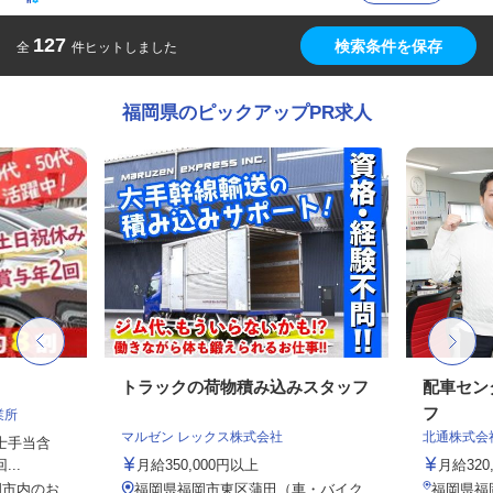
127
検索条件を保存
全
件ヒットしました
福岡県のピックアップPR求人
トラックの荷物積み込みスタッフ
配車セン
フ
業所
マルゼン レックス株式会社
北通株式会
転士手当含
..
月給350,000円以上
月給320
岡市内のお
福岡県福岡市東区蒲田（車・バイク
福岡県福岡