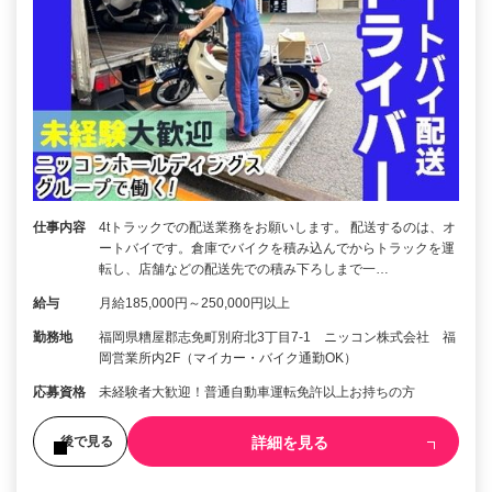
仕事内容
4tトラックでの配送業務をお願いします。 配送するのは、オ
ートバイです。倉庫でバイクを積み込んでからトラックを運
転し、店舗などの配送先での積み下ろしまで一…
給与
月給185,000円～250,000円以上
勤務地
福岡県糟屋郡志免町別府北3丁目7-1 ニッコン株式会社 福
岡営業所内2F（マイカー・バイク通勤OK）
応募資格
未経験者大歓迎！普通自動車運転免許以上お持ちの方
詳細を見る
後で見る