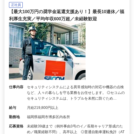
正社員
【最大100万円の奨学金返還支援あり！】最長10連休／福
利厚生充実／平均年収600万超／未経験歓迎
仕事内容
セキュリティシステムによる異常感知時の対応や機器の点検
など、人々の暮らしを守る業務をお任せします。 ◎セコムの
セキュリティシステムは、トラブルを未然に防ぐため…
給与
月給219,800円以上
勤務地
福岡県福岡市博多区内各所
応募資格
未経験39歳まで（例外事由3号のイ／長期キャリア形成のた
め／職業経験不問）、高卒以上 ◎普通自動車運転免許（AT