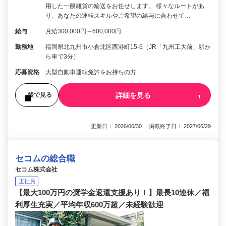
用した一般雑貨の輸送をお任せします。 様々なルートがあ
り、あなたの運転スキルやご希望の給与に合わせて…
給与
月給300,000円～600,000円
勤務地
福岡県北九州市小倉北区西港町15-6（JR「九州工大前」駅か
ら車で3分）
応募資格
大型自動車運転免許をお持ちの方
詳細を見る
後で見る
更新日： 2026/06/30 掲載終了日： 2027/06/29
セコムの総合職
セコム株式会社
正社員
【最大100万円の奨学金返還支援あり！】最長10連休／福
利厚生充実／平均年収600万超／未経験歓迎