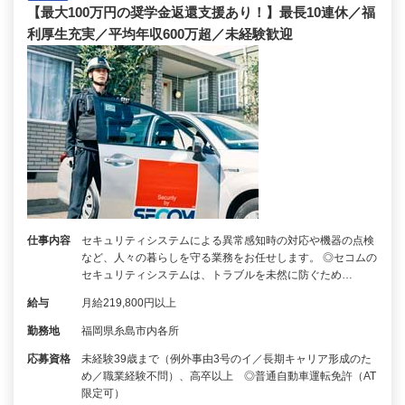
【最大100万円の奨学金返還支援あり！】最長10連休／福
利厚生充実／平均年収600万超／未経験歓迎
仕事内容
セキュリティシステムによる異常感知時の対応や機器の点検
など、人々の暮らしを守る業務をお任せします。 ◎セコムの
セキュリティシステムは、トラブルを未然に防ぐため…
給与
月給219,800円以上
勤務地
福岡県糸島市内各所
応募資格
未経験39歳まで（例外事由3号のイ／長期キャリア形成のた
め／職業経験不問）、高卒以上 ◎普通自動車運転免許（AT
限定可）