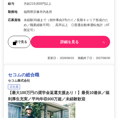
給与
月給219,800円以上
勤務地
福岡県宗像市内各所
応募資格
未経験39歳まで（例外事由3号のイ／長期キャリア形成のた
め／職業経験不問）、高卒以上 ◎普通自動車運転免許（AT
限定可）
詳細を見る
後で見る
更新日： 2026/06/15 掲載終了日： 2027/06/30
セコムの総合職
セコム株式会社
正社員
【最大100万円の奨学金返還支援あり！】最長10連休／福
利厚生充実／平均年収600万超／未経験歓迎