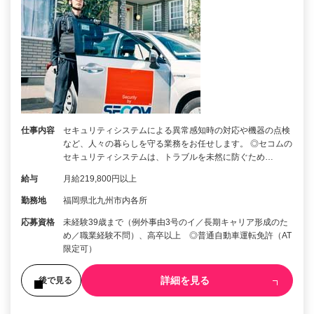
仕事内容
セキュリティシステムによる異常感知時の対応や機器の点検
など、人々の暮らしを守る業務をお任せします。 ◎セコムの
セキュリティシステムは、トラブルを未然に防ぐため…
給与
月給219,800円以上
勤務地
福岡県北九州市内各所
応募資格
未経験39歳まで（例外事由3号のイ／長期キャリア形成のた
め／職業経験不問）、高卒以上 ◎普通自動車運転免許（AT
限定可）
詳細を見る
後で見る