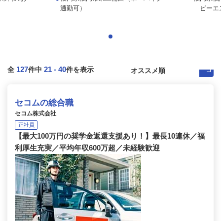
通勤可）
ビーエス
127
21
-
40
全
件中
件を表示
セコムの総合職
セコム株式会社
正社員
【最大100万円の奨学金返還支援あり！】最長10連休／福
利厚生充実／平均年収600万超／未経験歓迎