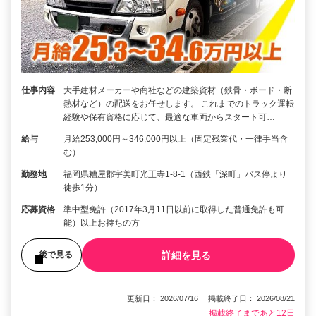
仕事内容
大手建材メーカーや商社などの建築資材（鉄骨・ボード・断
熱材など）の配送をお任せします。 これまでのトラック運転
経験や保有資格に応じて、最適な車両からスタート可…
給与
月給253,000円～346,000円以上（固定残業代・一律手当含
む）
勤務地
福岡県糟屋郡宇美町光正寺1-8-1（西鉄「深町」バス停より
徒歩1分）
応募資格
準中型免許（2017年3月11日以前に取得した普通免許も可
能）以上お持ちの方
詳細を見る
後で見る
更新日： 2026/07/16 掲載終了日： 2026/08/21
掲載終了まであと12日