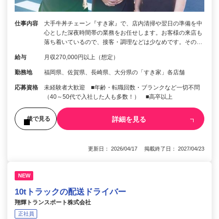
仕事内容
大手牛丼チェーン『すき家』で、店内清掃や翌日の準備を中
心とした深夜時間帯の業務をお任せします。お客様の来店も
落ち着いているので、接客・調理などは少なめです。その…
給与
月収270,000円以上（想定）
勤務地
福岡県、佐賀県、長崎県、大分県の「すき家」各店舗
応募資格
未経験者大歓迎 ■年齢・転職回数・ブランクなど一切不問
（40～50代で入社した人も多数！） ■高卒以上
詳細を見る
後で見る
更新日： 2026/04/17 掲載終了日： 2027/04/23
NEW
10tトラックの配送ドライバー
翔輝トランスポート株式会社
正社員