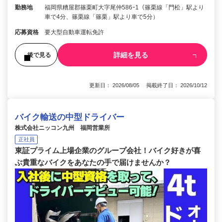
勤務地
福岡県糟屋郡篠栗町大字尾仲586ｰ1（篠栗線「門松」駅より
車で4分、篠栗線「篠栗」駅より車で5分）
応募資格
要大型自動車運転免許
詳細を見る
後で見る
更新日： 2026/08/05 掲載終了日： 2026/10/12
バイク輸送の中型ドライバー
株式会社ニッコン九州 福岡営業所
正社員
東証プライム上場企業のグループ会社！バイク好きが喜
ぶ貴重なバイクをあなたの手で届けませんか？