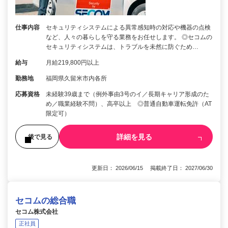
仕事内容
セキュリティシステムによる異常感知時の対応や機器の点検
など、人々の暮らしを守る業務をお任せします。 ◎セコムの
セキュリティシステムは、トラブルを未然に防ぐため…
給与
月給219,800円以上
勤務地
福岡県久留米市内各所
応募資格
未経験39歳まで（例外事由3号のイ／長期キャリア形成のた
め／職業経験不問）、高卒以上 ◎普通自動車運転免許（AT
限定可）
詳細を見る
後で見る
更新日： 2026/06/15 掲載終了日： 2027/06/30
セコムの総合職
セコム株式会社
正社員