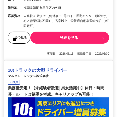
勤務地
福岡県福岡市早良区内各所
応募資格
未経験39歳まで（例外事由3号のイ／長期キャリア形成のた
め／職業経験不問）、高卒以上 ◎普通自動車運転免許（AT
限定可）
詳細を見る
後で見る
更新日： 2026/06/15 掲載終了日： 2027/06/30
10tトラックの大型ドライバー
マルゼン レックス株式会社
正社員
業務量安定！【未経験者歓迎│男女活躍中】休日・時間
帯・ルートは希望を考慮。キャリアップも可能！