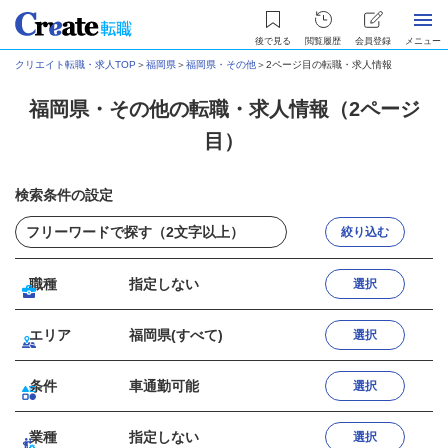
後で見る
閲覧履歴
会員登録
メニュー
クリエイト転職・求人TOP
＞
福岡県
＞
福岡県・その他
＞
2ページ目の転職・求人情報
福岡県・その他の転職・求人情報（2ページ
目）
検索条件の設定
絞り込む
職種
指定しない
選択
エリア
福岡県(すべて)
選択
条件
車通勤可能
選択
業種
指定しない
選択