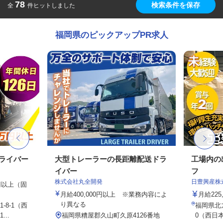
78
検索条件を保存
全
件ヒットしました
福岡県のピックアップPR求人
ドライバー
大型トレーラーの長距離配送ドラ
工場内の
イバー
フ
株式会社丸全開発
日豊興産株
0円以上（固
月給400,000円以上 ※業務内容によ
月給225
り異なる
8-1（西
福岡県北
..
福岡県糟屋郡久山町久原4126番地
0（西日本