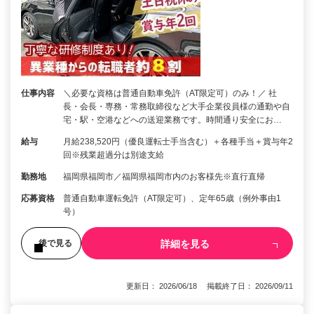
仕事内容
＼必要な資格は普通自動車免許（AT限定可）のみ！／ 社
長・会長・専務・常務取締役など大手企業役員様の通勤や自
宅・駅・空港などへの送迎業務です。時間通り安全にお…
給与
月給238,520円（優良運転士手当含む）＋各種手当＋賞与年2
回※残業超過分は別途支給
勤務地
福岡県福岡市／福岡県福岡市内のお客様先※直行直帰
応募資格
普通自動車運転免許（AT限定可）、定年65歳（例外事由1
号）
詳細を見る
後で見る
更新日： 2026/06/18 掲載終了日： 2026/09/11