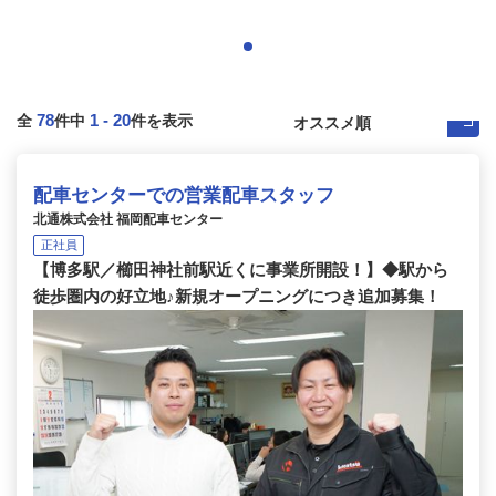
78
1
-
20
全
件中
件を表示
配車センターでの営業配車スタッフ
北通株式会社 福岡配車センター
正社員
【博多駅／櫛田神社前駅近くに事業所開設！】◆駅から
徒歩圏内の好立地♪新規オープニングにつき追加募集！