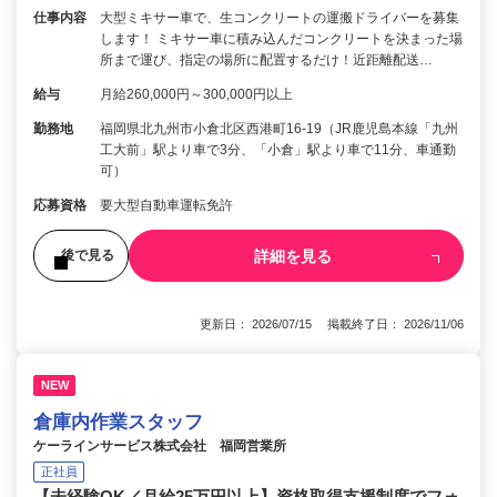
仕事内容
大型ミキサー車で、生コンクリートの運搬ドライバーを募集
します！ ミキサー車に積み込んだコンクリートを決まった場
所まで運び、指定の場所に配置するだけ！近距離配送…
給与
月給260,000円～300,000円以上
勤務地
福岡県北九州市小倉北区西港町16-19（JR鹿児島本線「九州
工大前」駅より車で3分、「小倉」駅より車で11分、車通勤
可）
応募資格
要大型自動車運転免許
詳細を見る
後で見る
更新日： 2026/07/15 掲載終了日： 2026/11/06
NEW
倉庫内作業スタッフ
ケーラインサービス株式会社 福岡営業所
正社員
【未経験OK／月給25万円以上】資格取得支援制度でフォ