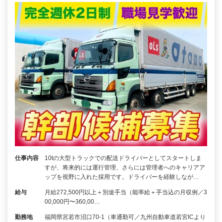
仕事内容
10tの大型トラックでの配送ドライバーとしてスタートしま
すが、将来的には運行管理、さらには管理者へのキャリアア
ップを視野に入れた採用です。ドライバーを経験しなが…
給与
月給272,500円以上＋別途手当（能率給＋手当込の月収例／3
00,000円〜360,00…
勤務地
福岡県宮若市沼口70-1（車通勤可／九州自動車道若宮ICより