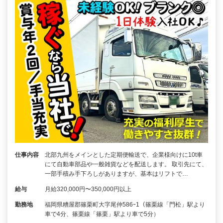
仕事内容
北部九州をメインとした定期便輸送で、企業様向けに10t車
にて自動車部品や一般雑貨などを配送します。 取引先にて、
一部手積み手下ろしがありますが、基本はリフトで…
給与
月給320,000円〜350,000円以上
勤務地
福岡県糟屋郡篠栗町大字尾仲586ｰ1（篠栗線「門松」駅より
車で4分、篠栗線「篠栗」駅より車で5分）