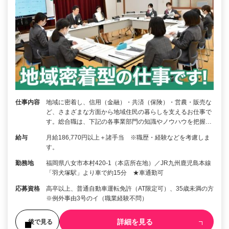
仕事内容
地域に密着し、信用（金融）・共済（保険）・営農・販売な
ど、さまざまな方面から地域住民の暮らしを支えるお仕事で
す。総合職は、下記の各事業部門の知識やノウハウを把握…
給与
月給186,770円以上＋諸手当 ※職歴・経験などを考慮しま
す。
勤務地
福岡県八女市本村420-1（本店所在地）／JR九州鹿児島本線
「羽犬塚駅」より車で約15分 ★車通勤可
応募資格
高卒以上、普通自動車運転免許（AT限定可）、35歳未満の方
※例外事由3号のイ（職業経験不問）
詳細を見る
後で見る