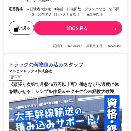
駅」より徒歩4分）
応募資格
未経験者大歓迎 ■年齢・転職回数・ブランクなど一切不問
（40～50代で入社した人も多数！） ■高卒以上
詳細を見る
後で見る
更新日： 2026/04/17 掲載終了日： 2027/04/23
トラックの荷物積み込みスタッフ
マルゼン レックス株式会社
正社員
《頑張り次第で月収45万円以上可》働きながら適度に体
を動かせる！シンプル作業＆モクモク◇未経験大歓迎