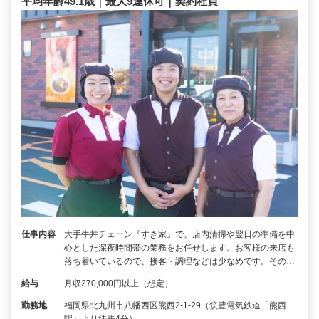
平均年齢49.1歳｜最大9連休可｜契約社員
仕事内容
大手牛丼チェーン『すき家』で、店内清掃や翌日の準備を中
心とした深夜時間帯の業務をお任せします。お客様の来店も
落ち着いているので、接客・調理などは少なめです。その…
給与
月収270,000円以上（想定）
勤務地
福岡県北九州市八幡西区熊西2-1-29（筑豊電気鉄道「熊西