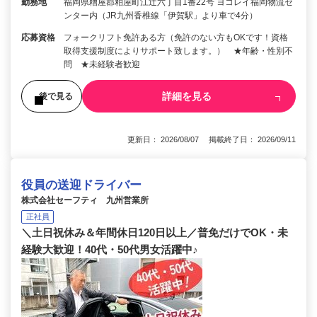
勤務地
福岡県糟屋郡粕屋町江辻六丁目1番22号 ヨコレイ福岡物流セ
ンター内（JR九州香椎線「伊賀駅」より車で4分）
応募資格
フォークリフト免許ある方（免許のない方もOKです！資格
取得支援制度によりサポート致します。） ★年齢・性別不
問 ★未経験者歓迎
詳細を見る
後で見る
更新日： 2026/08/07 掲載終了日： 2026/09/11
役員の送迎ドライバー
株式会社セーフティ 九州営業所
正社員
＼土日祝休み＆年間休日120日以上／普免だけでOK・未
経験大歓迎！40代・50代男女活躍中♪