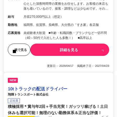
心とした深夜時間帯の業務をお任せします。お客様の来店も
落ち着いているので、接客・調理などは少なめです。その…
給与
月収270,000円以上（想定）
勤務地
福岡県、佐賀県、長崎県、大分県の「すき家」各店舗
応募資格
未経験者大歓迎 ■年齢・転職回数・ブランクなど一切不問
（40～50代で入社した人も多数！） ■高卒以上
詳細を見る
後で見る
更新日： 2026/04/17 掲載終了日： 2027/04/23
NEW
10tトラックの配送ドライバー
翔輝トランスポート株式会社
正社員
積極採用＊賞与年2回＋手当充実！ガッツリ稼げる！土日
休みも選択可能！無理のない勤務体系＆正当な評価！