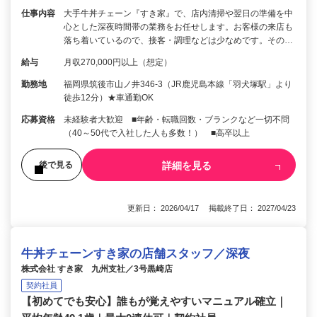
仕事内容
大手牛丼チェーン『すき家』で、店内清掃や翌日の準備を中
心とした深夜時間帯の業務をお任せします。お客様の来店も
落ち着いているので、接客・調理などは少なめです。その…
給与
月収270,000円以上（想定）
勤務地
福岡県筑後市山ノ井346-3（JR鹿児島本線「羽犬塚駅」より
徒歩12分）★車通勤OK
応募資格
未経験者大歓迎 ■年齢・転職回数・ブランクなど一切不問
（40～50代で入社した人も多数！） ■高卒以上
詳細を見る
後で見る
更新日： 2026/04/17 掲載終了日： 2027/04/23
牛丼チェーンすき家の店舗スタッフ／深夜
株式会社 すき家 九州支社／3号黒崎店
契約社員
【初めてでも安心】誰もが覚えやすいマニュアル確立｜