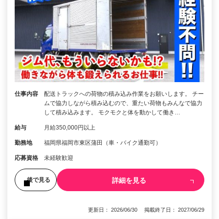
仕事内容
配送トラックへの荷物の積み込み作業をお願いします。 チー
ムで協力しながら積み込むので、重たい荷物もみんなで協力
して積み込みます。 モクモクと体を動かして働き…
給与
月給350,000円以上
勤務地
福岡県福岡市東区蒲田（車・バイク通勤可）
応募資格
未経験歓迎
詳細を見る
後で見る
更新日： 2026/06/30 掲載終了日： 2027/06/29