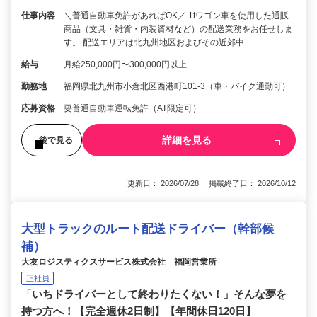
仕事内容
＼普通自動車免許があればOK／ 1tワゴン車を使用した通販
商品（文具・雑貨・内装資材など）の配送業務をお任せしま
す。 配送エリアは北九州地区およびその近郊中…
給与
月給250,000円〜300,000円以上
勤務地
福岡県北九州市小倉北区西港町101-3（車・バイク通勤可）
応募資格
要普通自動車運転免許（AT限定可）
詳細を見る
後で見る
更新日： 2026/07/28 掲載終了日： 2026/10/12
大型トラックのルート配送ドライバー（幹部候
補）
大友ロジスティクスサービス株式会社 福岡営業所
正社員
「いちドライバーとして終わりたくない！」そんな夢を
持つ方へ！【完全週休2日制】【年間休日120日】