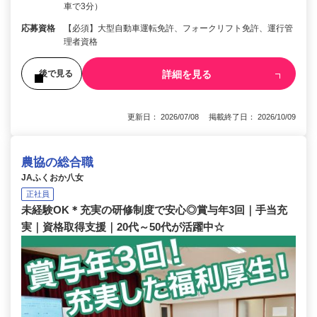
車で3分）
応募資格
【必須】大型自動車運転免許、フォークリフト免許、運行管
理者資格
詳細を見る
後で見る
更新日： 2026/07/08 掲載終了日： 2026/10/09
農協の総合職
JAふくおか八女
正社員
未経験OK＊充実の研修制度で安心◎賞与年3回｜手当充
実｜資格取得支援｜20代～50代が活躍中☆