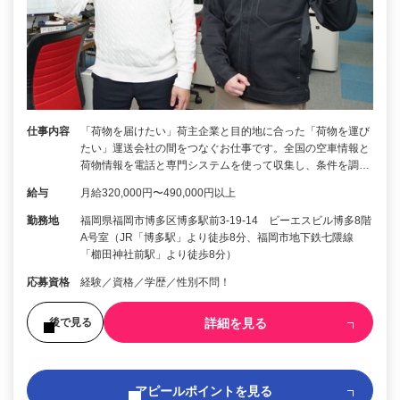
仕事内容
「荷物を届けたい」荷主企業と目的地に合った「荷物を運び
たい」運送会社の間をつなぐお仕事です。全国の空車情報と
荷物情報を電話と専門システムを使って収集し、条件を調…
給与
月給320,000円〜490,000円以上
勤務地
福岡県福岡市博多区博多駅前3-19-14 ビーエスビル博多8階
A号室（JR「博多駅」より徒歩8分、福岡市地下鉄七隈線
「櫛田神社前駅」より徒歩8分）
応募資格
経験／資格／学歴／性別不問！
詳細を見る
後で見る
アピールポイントを見る