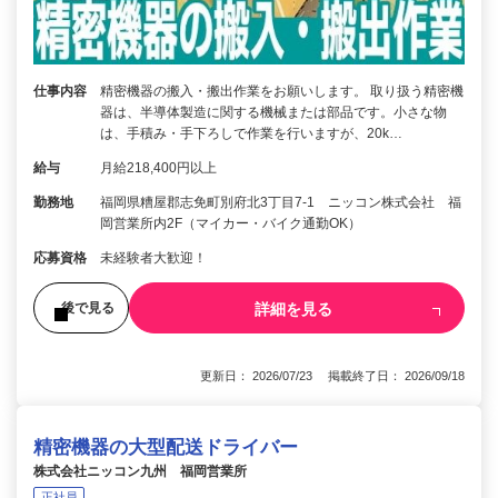
仕事内容
精密機器の搬入・搬出作業をお願いします。 取り扱う精密機
器は、半導体製造に関する機械または部品です。小さな物
は、手積み・手下ろしで作業を行いますが、20k…
給与
月給218,400円以上
勤務地
福岡県糟屋郡志免町別府北3丁目7-1 ニッコン株式会社 福
岡営業所内2F（マイカー・バイク通勤OK）
応募資格
未経験者大歓迎！
詳細を見る
後で見る
更新日： 2026/07/23 掲載終了日： 2026/09/18
精密機器の大型配送ドライバー
株式会社ニッコン九州 福岡営業所
正社員