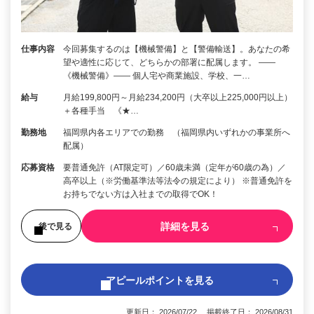
仕事内容
今回募集するのは【機械警備】と【警備輸送】。あなたの希
望や適性に応じて、どちらかの部署に配属します。 ――
《機械警備》―― 個人宅や商業施設、学校、一…
給与
月給199,800円～月給234,200円（大卒以上225,000円以上）
＋各種手当 《★…
勤務地
福岡県内各エリアでの勤務 （福岡県内いずれかの事業所へ
配属）
応募資格
要普通免許（AT限定可）／60歳未満（定年が60歳の為）／
高卒以上（※労働基準法等法令の規定により） ※普通免許を
お持ちでない方は入社までの取得でOK！
詳細を見る
後で見る
アピールポイントを見る
更新日： 2026/07/22 掲載終了日： 2026/08/31