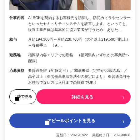
仕事内容
ALSOKを契約するお客様先を訪問し、防犯カメラやセンサー
といったセキュリティシステムを設置します。といっても、
設置工事自体は基本的に協力業者が行うため、あなた…
給与
月給194,300円～月給228,700円（大卒以上219,500円以上）
＋各種手当 《★…
勤務地
福岡県内各エリアでの勤務 （福岡県内いずれかの事業所へ
配属）
応募資格
要普通免許（AT限定可）／60歳未満（定年が60歳の為）／
高卒以上（※労働基準法等法令の規定により） ※普通免許を
お持ちでない方は入社までの取得でOK！
詳細を見る
後で見る
アピールポイントを見る
更新日： 2026/07/22 掲載終了日： 2026/08/31