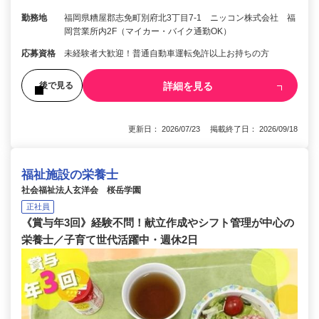
勤務地
福岡県糟屋郡志免町別府北3丁目7-1 ニッコン株式会社 福
岡営業所内2F（マイカー・バイク通勤OK）
応募資格
未経験者大歓迎！普通自動車運転免許以上お持ちの方
詳細を見る
後で見る
更新日： 2026/07/23 掲載終了日： 2026/09/18
福祉施設の栄養士
社会福祉法人玄洋会 桜岳学園
正社員
《賞与年3回》経験不問！献立作成やシフト管理が中心の
栄養士／子育て世代活躍中・週休2日