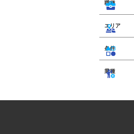
職種
エリア
条件
業種