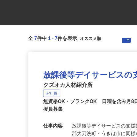
全
7
件中
1
-
7
件を表示
放課後等デイサービスの
クズオカ人材紹介所
正社員
無資格OK・ブランクOK 日曜を含み月8
援員募集
仕事内容
放課後等デイサービスの支援