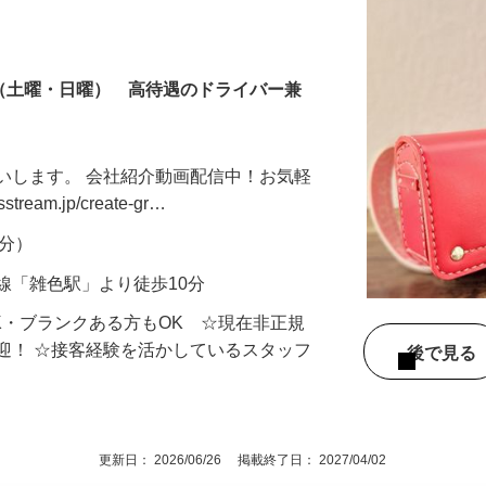
制（土曜・日曜） 高待遇のドライバー兼
いします。 会社紹介動画配信中！お気軽
tream.jp/create-gr…
月分）
線「雑色駅」より徒歩10分
K・ブランクある方もOK ☆現在非正規
迎！ ☆接客経験を活かしているスタッフ
後で見