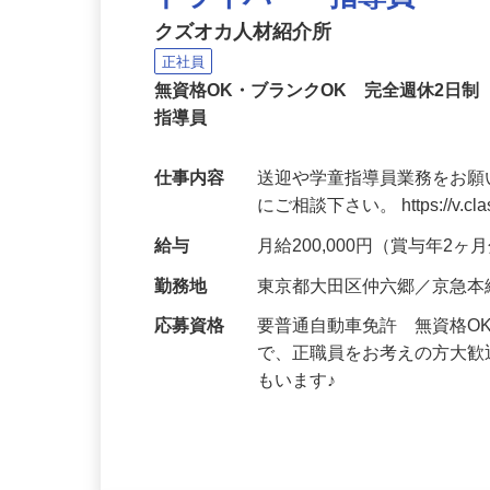
ドライバー・指導員
クズオカ人材紹介所
正社員
無資格OK・ブランクOK 完全週休2日
指導員
仕事内容
送迎や学童指導員業務をお願
にご相談下さい。 https://v.class
給与
月給200,000円（賞与年2ヶ
勤務地
東京都大田区仲六郷／京急本
応募資格
要普通自動車免許 無資格O
で、正職員をお考えの方大歓
もいます♪