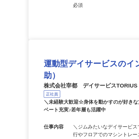
停より徒歩1分）
応募資格
学歴不問、下記資格をお持ち
必須
運動型デイサービスのイ
助）
株式会社宰都 デイサービスTORIU
正社員
＼未経験大歓迎☆身体を動かすのが好き
ベート充実♪若年層も活躍中