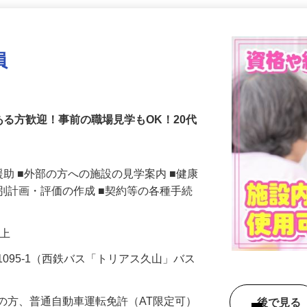
更新日： 2026/06/26 掲載終了日： 2027/04/02
員
S
ある方歓迎！事前の職場見学もOK！20代
援助 ■外部の方への施設の見学案内 ■健康
別計画・評価の作成 ■契約等の各種手続
円以上
095-1（西鉄バス「トリアス久山」バス