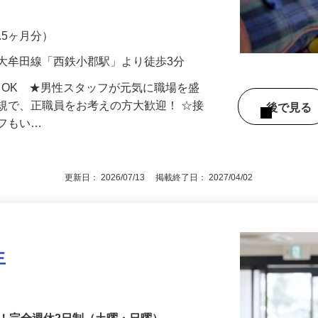
求人有 ■放課後等デイサービスは、社会
…
1.5ヶ月分）
大牟田線「西鉄小郡駅」より徒歩3分
もOK ★男性スタッフが元気に職場を盛
規で、正職員をお考えの方大歓迎！ ☆接
後で見
ッフもい…
更新日： 2026/07/13 掲載終了日： 2027/04/02
生