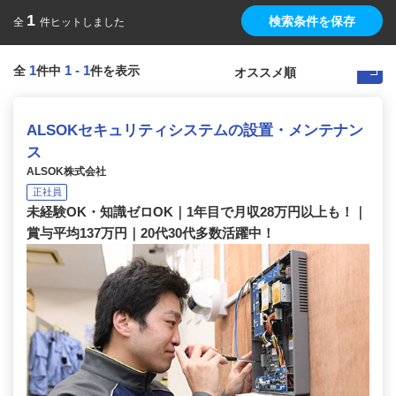
1
検索条件を保存
全
件ヒットしました
1
1
-
1
全
件中
件を表示
ALSOKセキュリティシステムの設置・メンテナン
ス
ALSOK株式会社
正社員
未経験OK・知識ゼロOK｜1年目で月収28万円以上も！｜
賞与平均137万円｜20代30代多数活躍中！