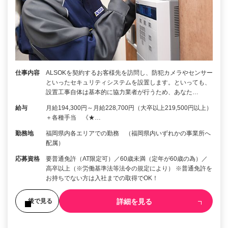
仕事内容
ALSOKを契約するお客様先を訪問し、防犯カメラやセンサー
といったセキュリティシステムを設置します。といっても、
設置工事自体は基本的に協力業者が行うため、あなた…
給与
月給194,300円～月給228,700円（大卒以上219,500円以上）
＋各種手当 《★…
勤務地
福岡県内各エリアでの勤務 （福岡県内いずれかの事業所へ
配属）
応募資格
要普通免許（AT限定可）／60歳未満（定年が60歳の為）／
高卒以上（※労働基準法等法令の規定により） ※普通免許を
お持ちでない方は入社までの取得でOK！
詳細を見る
後で見る