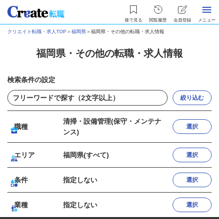
後で見る
閲覧履歴
会員登録
メニュー
クリエイト転職・求人TOP
＞
福岡県
＞
福岡県・その他の転職・求人情報
福岡県・その他の転職・求人情報
検索条件の設定
絞り込む
清掃・設備管理(保守・メンテナ
職種
選択
ンス)
エリア
福岡県(すべて)
選択
条件
指定しない
選択
業種
指定しない
選択