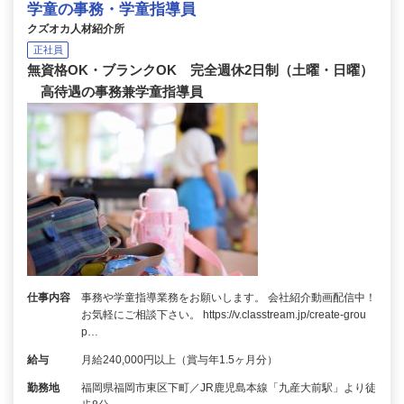
学童の事務・学童指導員
クズオカ人材紹介所
正社員
無資格OK・ブランクOK 完全週休2日制（土曜・日曜）
高待遇の事務兼学童指導員
仕事内容
事務や学童指導業務をお願いします。 会社紹介動画配信中！
お気軽にご相談下さい。 https://v.classtream.jp/create-grou
p…
給与
月給240,000円以上（賞与年1.5ヶ月分）
勤務地
福岡県福岡市東区下町／JR鹿児島本線「九産大前駅」より徒