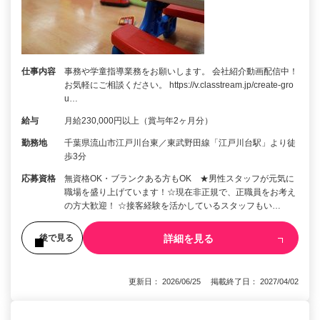
仕事内容
事務や学童指導業務をお願いします。 会社紹介動画配信中！
お気軽にご相談ください。 https://v.classtream.jp/create-gro
u…
給与
月給230,000円以上（賞与年2ヶ月分）
勤務地
千葉県流山市江戸川台東／東武野田線「江戸川台駅」より徒
歩3分
応募資格
無資格OK・ブランクある方もOK ★男性スタッフが元気に
職場を盛り上げています！☆現在非正規で、正職員をお考え
の方大歓迎！ ☆接客経験を活かしているスタッフもい…
詳細を見る
後で見る
更新日： 2026/06/25 掲載終了日： 2027/04/02