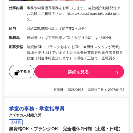
仕事内容
事務や学童指導業務をお願いします。 会社紹介動画配信中！
お気軽にご相談下さい。 https://v.classtream.jp/create-grou
p…
給与
月給230,000円以上（賞与年2ヶ月分）
勤務地
茨城県つくば市矢田部／TX「みどりの駅」より車4分
応募資格
無資格OK・ブランクある方もOK ★男性スタッフが元気に
職場を盛り上げています！☆児童発達支援管理責任者資格者
歓迎（別途俸給査定します）☆現在非正規で、正職員を…
詳細を見る
後で見る
更新日： 2026/06/25 掲載終了日： 2027/04/02
学童の事務・学童指導員
クズオカ人材紹介所
正社員
無資格OK・ブランクOK 完全週休2日制（土曜・日曜）