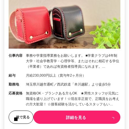
仕事内容
事務や学童指導業務をお願いします。 ■学童クラブは4年制
大学・社会学教育学・心理学等、またはそれに相応する学位
（卒業者）であれば有資格者指導員になれます。…
給与
月給230,000円以上（賞与年2ヶ月分）
勤務地
埼玉県川越市通町／西武鉄道「本川越駅」より徒歩5分
応募資格
無資格OK・ブランクある方もOK ★男性スタッフが元気に
職場を盛り上げています！☆現在非正規で、正職員をお考え
の方大歓迎！ ☆接客経験を活かしているスタッフもい…
詳細を見る
後で見る