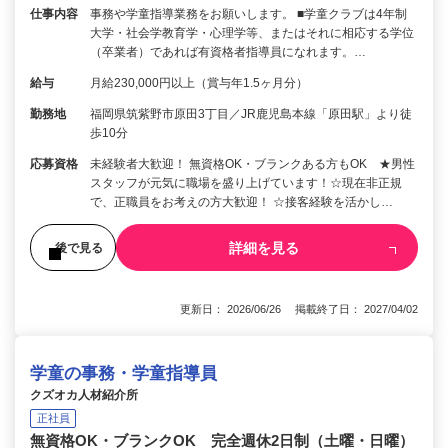
仕事内容
事務や学童指導業務をお願いします。 ■学童クラブは4年制
大学・社会学教育学・心理学等、またはそれに相応する学位
（卒業者）であれば有資格者指導員になれます。…
給与
月給230,000円以上（賞与年1.5ヶ月分）
勤務地
福岡県筑紫野市原田3丁目／JR鹿児島本線「原田駅」より徒
歩10分
応募資格
未経験者大歓迎！ 無資格OK・ブランクある方もOK ★男性
スタッフが元気に職場を盛り上げています！☆現在非正規
で、正職員をお考えの方大歓迎！ ☆接客経験を活かし…
詳細を見る
後で見る
更新日： 2026/06/26 掲載終了日： 2027/04/02
学童の事務・学童指導員
クズオカ人材紹介所
正社員
無資格OK・ブランクOK 完全週休2日制（土曜・日曜）