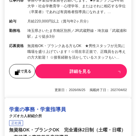
仕事内容
事務や学童指導業務をお願いします。 ■学童クラブは4年制
大学・社会学教育学・心理学等、またはそれに相応する学位
（卒業者）であれば有資格者指導員になれます。…
給与
月給220,000円以上（賞与年2ヶ月分）
勤務地
埼玉県さいたま市南区別所／JR武蔵野線・埼京線「武蔵浦和
駅」より徒歩3分
応募資格
無資格OK・ブランクある方もOK ★男性スタッフが元気に
職場を盛り上げています！☆現在非正規で、正職員をお考え
の方大歓迎！ ☆接客経験を活かしているスタッフもい…
詳細を見る
後で見る
更新日： 2026/06/25 掲載終了日： 2027/04/02
学童の事務・学童指導員
クズオカ人材紹介所
正社員
無資格OK・ブランクOK 完全週休2日制（土曜・日曜）