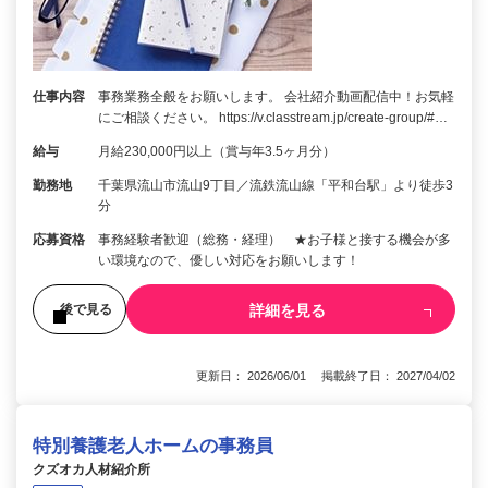
仕事内容
事務業務全般をお願いします。 会社紹介動画配信中！お気軽
にご相談ください。 https://v.classtream.jp/create-group/#…
給与
月給230,000円以上（賞与年3.5ヶ月分）
勤務地
千葉県流山市流山9丁目／流鉄流山線「平和台駅」より徒歩3
分
応募資格
事務経験者歓迎（総務・経理） ★お子様と接する機会が多
い環境なので、優しい対応をお願いします！
詳細を見る
後で見る
更新日： 2026/06/01 掲載終了日： 2027/04/02
特別養護老人ホームの事務員
クズオカ人材紹介所