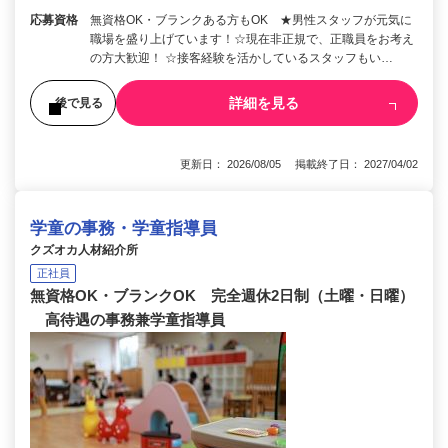
応募資格
無資格OK・ブランクある方もOK ★男性スタッフが元気に
職場を盛り上げています！☆現在非正規で、正職員をお考え
の方大歓迎！ ☆接客経験を活かしているスタッフもい…
詳細を見る
後で見る
更新日： 2026/08/05 掲載終了日： 2027/04/02
学童の事務・学童指導員
クズオカ人材紹介所
正社員
無資格OK・ブランクOK 完全週休2日制（土曜・日曜）
高待遇の事務兼学童指導員