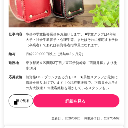
仕事内容
事務や学童指導業務をお願いします。 ■学童クラブは4年制
大学・社会学教育学・心理学等、またはそれに相応する学位
（卒業者）であれば有資格者指導員になれます。…
給与
月給220,000円以上（賞与年2ヶ月分）
勤務地
東京都足立区関原3丁目／東武伊勢崎線「西新井駅」より徒
歩10分
応募資格
無資格OK・ブランクある方もOK ★男性スタッフが元気に
職場を盛り上げています！☆現在非正規で、正職員をお考え
の方大歓迎！ ☆接客経験を活かしているスタッフもい…
詳細を見る
後で見る
更新日： 2026/06/25 掲載終了日： 2027/04/02