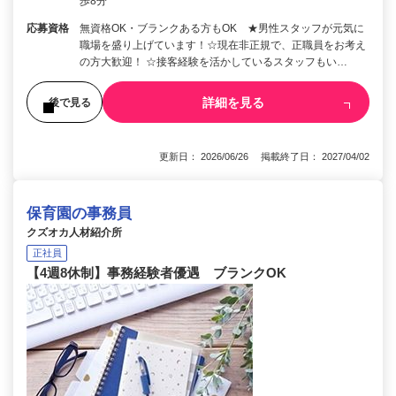
歩8分
応募資格
無資格OK・ブランクある方もOK ★男性スタッフが元気に
職場を盛り上げています！☆現在非正規で、正職員をお考え
の方大歓迎！ ☆接客経験を活かしているスタッフもい…
詳細を見る
後で見る
更新日： 2026/06/26 掲載終了日： 2027/04/02
保育園の事務員
クズオカ人材紹介所
正社員
【4週8休制】事務経験者優遇 ブランクOK