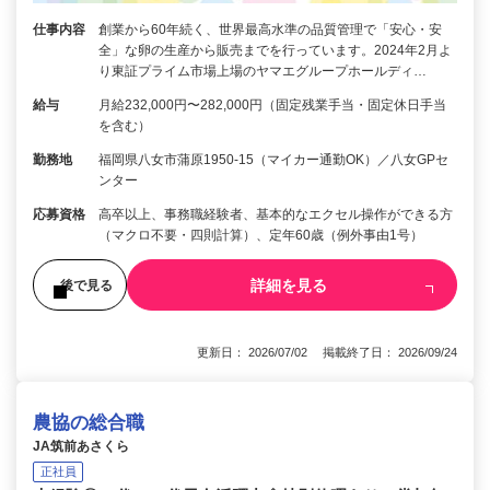
仕事内容
創業から60年続く、世界最高水準の品質管理で「安心・安
全」な卵の生産から販売までを行っています。2024年2月よ
り東証プライム市場上場のヤマエグループホールディ…
給与
月給232,000円〜282,000円（固定残業手当・固定休日手当
を含む）
勤務地
福岡県八女市蒲原1950-15（マイカー通勤OK）／八女GPセ
ンター
応募資格
高卒以上、事務職経験者、基本的なエクセル操作ができる方
（マクロ不要・四則計算）、定年60歳（例外事由1号）
詳細を見る
後で見る
更新日： 2026/07/02 掲載終了日： 2026/09/24
農協の総合職
JA筑前あさくら
正社員