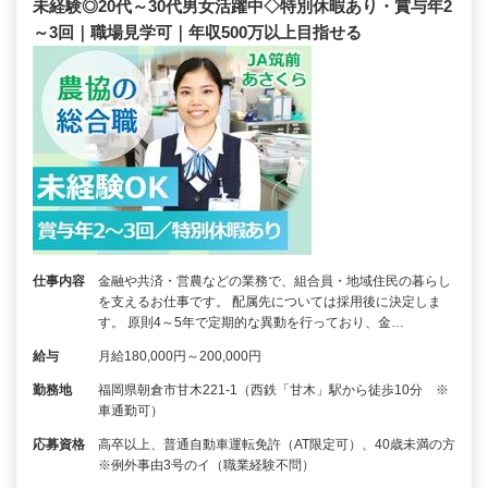
未経験◎20代～30代男女活躍中◇特別休暇あり・賞与年2
～3回｜職場見学可｜年収500万以上目指せる
仕事内容
金融や共済・営農などの業務で、組合員・地域住民の暮らし
を支えるお仕事です。 配属先については採用後に決定しま
す。 原則4～5年で定期的な異動を行っており、金…
給与
月給180,000円～200,000円
勤務地
福岡県朝倉市甘木221-1（西鉄「甘木」駅から徒歩10分 ※
車通勤可）
応募資格
高卒以上、普通自動車運転免許（AT限定可）、40歳未満の方
※例外事由3号のイ（職業経験不問）