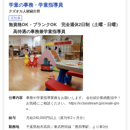
学童の事務・学童指導員
クズオカ人材紹介所
正社員
無資格OK・ブランクOK 完全週休2日制（土曜・日曜）
高待遇の事務兼学童指導員
仕事内容
事務や学童指導業務をお願いします。 会社紹介動画配信中！
お気軽にご相談ください。 https://v.classtream.jp/create-gro
u…
給与
月給240,000円以上（賞与年2ヶ月分）
勤務地
千葉県柏市高田／東武野田線「豊四季駅」より車3分