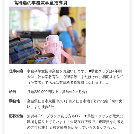
高待遇の事務兼学童指導員
仕事内容
事務や学童指導業務をお願いします。 ■学童クラブは4年制
大学・社会学教育学・心理学等、またはそれに相応する学位
（卒業者）であれば有資格者指導員になれます。…
給与
月給230,000円以上（賞与年2ヶ月分）
勤務地
宮城県仙台市泉区中央3丁目／仙台市地下鉄南北線「泉中央
駅」より徒歩5分
応募資格
無資格OK・ブランクある方もOK ★男性スタッフが元気に
職場を盛り上げています！☆現在非正規で、正職員をお考え
の方大歓迎！ ☆接客経験を活かしているスタッフもい…