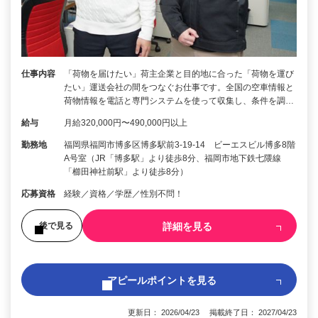
仕事内容
「荷物を届けたい」荷主企業と目的地に合った「荷物を運び
たい」運送会社の間をつなぐお仕事です。全国の空車情報と
荷物情報を電話と専門システムを使って収集し、条件を調…
給与
月給320,000円〜490,000円以上
勤務地
福岡県福岡市博多区博多駅前3-19-14 ビーエスビル博多8階
A号室（JR「博多駅」より徒歩8分、福岡市地下鉄七隈線
「櫛田神社前駅」より徒歩8分）
応募資格
経験／資格／学歴／性別不問！
詳細を見る
後で見る
アピールポイントを見る
更新日： 2026/04/23 掲載終了日： 2027/04/23