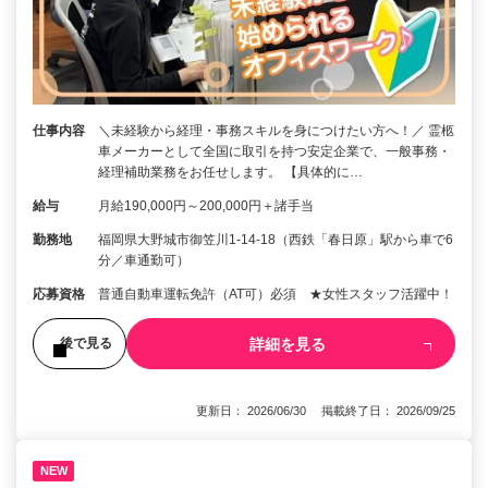
仕事内容
＼未経験から経理・事務スキルを身につけたい方へ！／ 霊柩
車メーカーとして全国に取引を持つ安定企業で、一般事務・
経理補助業務をお任せします。 【具体的に…
給与
月給190,000円～200,000円＋諸手当
勤務地
福岡県大野城市御笠川1-14-18（西鉄「春日原」駅から車で6
分／車通勤可）
応募資格
普通自動車運転免許（AT可）必須 ★女性スタッフ活躍中！
詳細を見る
後で見る
更新日： 2026/06/30 掲載終了日： 2026/09/25
NEW