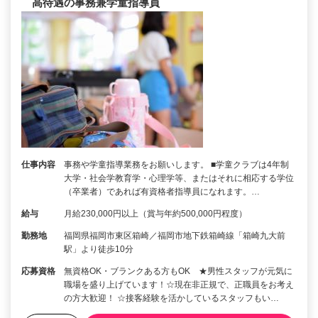
高待遇の事務兼学童指導員
仕事内容
事務や学童指導業務をお願いします。 ■学童クラブは4年制
大学・社会学教育学・心理学等、またはそれに相応する学位
（卒業者）であれば有資格者指導員になれます。…
給与
月給230,000円以上（賞与年約500,000円程度）
勤務地
福岡県福岡市東区箱崎／福岡市地下鉄箱崎線「箱崎九大前
駅」より徒歩10分
応募資格
無資格OK・ブランクある方もOK ★男性スタッフが元気に
職場を盛り上げています！☆現在非正規で、正職員をお考え
の方大歓迎！ ☆接客経験を活かしているスタッフもい…