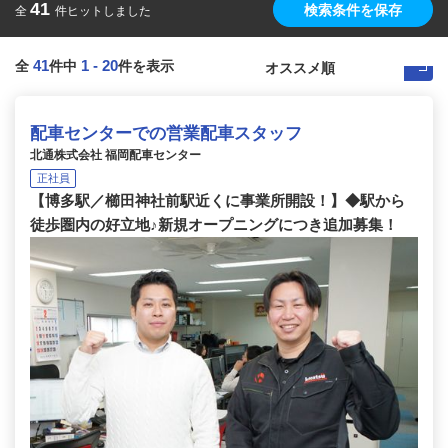
41
検索条件を保存
全
件ヒットしました
41
1
-
20
全
件中
件を表示
配車センターでの営業配車スタッフ
北通株式会社 福岡配車センター
正社員
【博多駅／櫛田神社前駅近くに事業所開設！】◆駅から
徒歩圏内の好立地♪新規オープニングにつき追加募集！