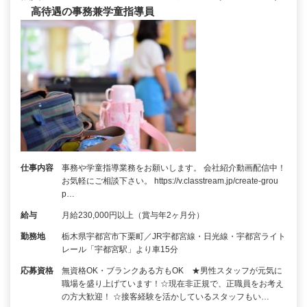
高待遇の事務兼学童指導員
仕事内容
事務や学童指導業務をお願いします。 会社紹介動画配信中！
お気軽にご相談下さい。 https://v.classtream.jp/create-grou
p…
給与
月給230,000円以上（賞与年2ヶ月分）
勤務地
栃木県宇都宮市下栗町／JR宇都宮線・日光線・宇都宮ライト
レール「宇都宮駅」より車15分
応募資格
無資格OK・ブランクある方もOK ★男性スタッフが元気に
職場を盛り上げています！☆現在非正規で、正職員をお考え
の方大歓迎！ ☆接客経験を活かしているスタッフもい…