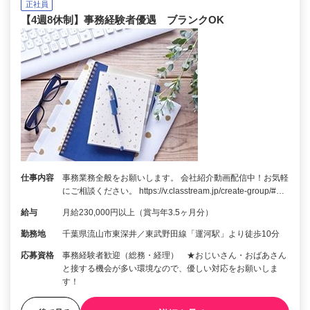
正社員
【4週8休制】事務経験者優遇 ブランクOK
仕事内容
事務業務全般をお願いします。 会社紹介動画配信中！お気軽
にご相談ください。 https://v.classtream.jp/create-group/#…
給与
月給230,000円以上（賞与年3.5ヶ月分）
勤務地
千葉県流山市東深井／東武野田線「運河駅」より徒歩10分
応募資格
事務経験者歓迎（総務・経理） ★おじいさん・おばあさん
と接する機会が多い環境なので、優しい対応をお願いしま
す！