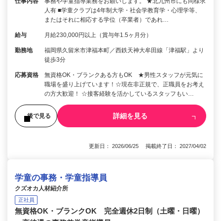
仕事内容
事務や学童指導業務をお願いします。 ★北九州市にも同様求
人有 ■学童クラブは4年制大学・社会学教育学・心理学等、
またはそれに相応する学位（卒業者）であれ…
給与
月給230,000円以上（賞与年1.5ヶ月分）
勤務地
福岡県久留米市津福本町／西鉄天神大牟田線「津福駅」より
徒歩3分
応募資格
無資格OK・ブランクある方もOK ★男性スタッフが元気に
職場を盛り上げています！☆現在非正規で、正職員をお考え
の方大歓迎！ ☆接客経験を活かしているスタッフもい…
詳細を見る
後で見る
更新日： 2026/06/25 掲載終了日： 2027/04/02
学童の事務・学童指導員
クズオカ人材紹介所
正社員
無資格OK・ブランクOK 完全週休2日制（土曜・日曜）