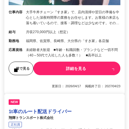
仕事内容
大手牛丼チェーン『すき家』で、店内清掃や翌日の準備を中
心とした深夜時間帯の業務をお任せします。お客様の来店も
落ち着いているので、接客・調理などは少なめです。その…
給与
月収270,000円以上（想定）
勤務地
福岡県、佐賀県、長崎県、大分県の「すき家」各店舗
応募資格
未経験者大歓迎 ■年齢・転職回数・ブランクなど一切不問
（40～50代で入社した人も多数！） ■高卒以上
詳細を見る
後で見る
更新日： 2026/04/17 掲載終了日： 2027/04/23
NEW
1t車のルート配送ドライバー
翔輝トランスポート株式会社
正社員