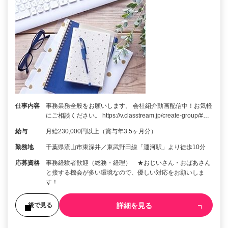
仕事内容
事務業務全般をお願いします。 会社紹介動画配信中！お気軽
にご相談ください。 https://v.classtream.jp/create-group/#…
給与
月給230,000円以上（賞与年3.5ヶ月分）
勤務地
千葉県流山市東深井／東武野田線「運河駅」より徒歩10分
応募資格
事務経験者歓迎（総務・経理） ★おじいさん・おばあさん
と接する機会が多い環境なので、優しい対応をお願いしま
す！
詳細を見る
後で見る