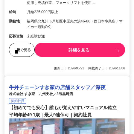
使用し充填作業、フォークリフトを使用…
給与
月給225,000円以上
勤務地
福岡県北九州市戸畑区中原先の浜46-80（西日本事業所／マ
イカー通勤OK）
応募資格
未経験歓迎
詳細を見る
後で見る
更新日： 2026/05/21 掲載終了日： 2026/11/06
牛丼チェーンすき家の店舗スタッフ／深夜
株式会社 すき家 九州支社／3号黒崎店
契約社員
【初めてでも安心】誰もが覚えやすいマニュアル確立｜
平均年齢49.1歳｜最大9連休可｜契約社員