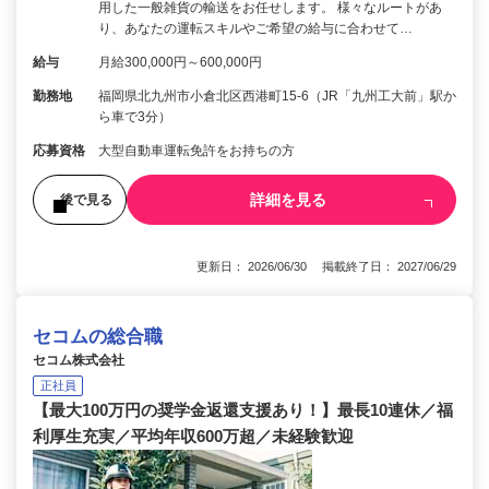
用した一般雑貨の輸送をお任せします。 様々なルートがあ
り、あなたの運転スキルやご希望の給与に合わせて…
給与
月給300,000円～600,000円
勤務地
福岡県北九州市小倉北区西港町15-6（JR「九州工大前」駅か
ら車で3分）
応募資格
大型自動車運転免許をお持ちの方
詳細を見る
後で見る
更新日： 2026/06/30 掲載終了日： 2027/06/29
セコムの総合職
セコム株式会社
正社員
【最大100万円の奨学金返還支援あり！】最長10連休／福
利厚生充実／平均年収600万超／未経験歓迎