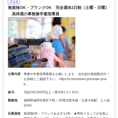
正社員
無資格OK・ブランクOK 完全週休2日制（土曜・日曜）
高待遇の事務兼学童指導員
仕事内容
事務や学童指導業務をお願いします。 会社紹介動画配信中！
お気軽にご相談下さい。 https://v.classtream.jp/create-grou
p…
給与
月給240,000円以上（賞与年1.5ヶ月分）
勤務地
福岡県福岡市東区下町／JR鹿児島本線「九産大前駅」より徒
歩8分
応募資格
無資格OK・ブランクある方もOK ★男性スタッフが元気に