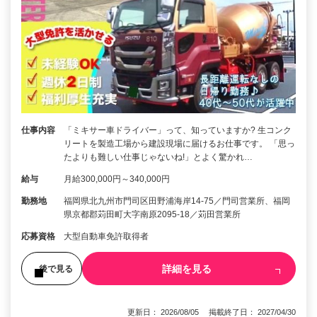
仕事内容
「ミキサー車ドライバー」って、知っていますか? 生コンク
リートを製造工場から建設現場に届けるお仕事です。 「思っ
たよりも難しい仕事じゃないね!」とよく驚かれ…
給与
月給300,000円～340,000円
勤務地
福岡県北九州市門司区田野浦海岸14-75／門司営業所、福岡
県京都郡苅田町大字南原2095-18／苅田営業所
応募資格
大型自動車免許取得者
詳細を見る
後で見る
更新日： 2026/08/05 掲載終了日： 2027/04/30