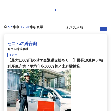
57
1
-
20
全
件中
件を表示
セコムの総合職
セコム株式会社
正社員
【最大100万円の奨学金返還支援あり！】最長10連休／福
利厚生充実／平均年収600万超／未経験歓迎