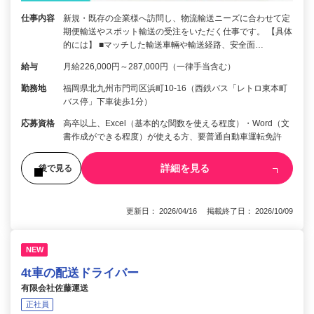
仕事内容
新規・既存の企業様へ訪問し、物流輸送ニーズに合わせて定
期便輸送やスポット輸送の受注をいただく仕事です。 【具体
的には】 ■マッチした輸送車輛や輸送経路、安全面…
給与
月給226,000円～287,000円（一律手当含む）
勤務地
福岡県北九州市門司区浜町10-16（西鉄バス「レトロ東本町
バス停」下車徒歩1分）
応募資格
高卒以上、Excel（基本的な関数を使える程度）・Word（文
書作成ができる程度）が使える方、要普通自動車運転免許
詳細を見る
後で見る
更新日： 2026/04/16 掲載終了日： 2026/10/09
NEW
4t車の配送ドライバー
有限会社佐藤運送
正社員