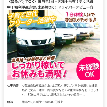
《普免だけでOK》賞与年2回＋各種手当有！男女活躍
中！福利厚生充実♪未経験OK！ドライバーデビュー◎
仕事内容
＼普通自動車免許があればOK／ 1tワゴン車を使用した通販
商品（文具・雑貨・内装資材など）の配送業務をお任せしま
す。 配送エリアは北九州地区およびその近郊中…
給与
月給250,000円〜300,000円以上