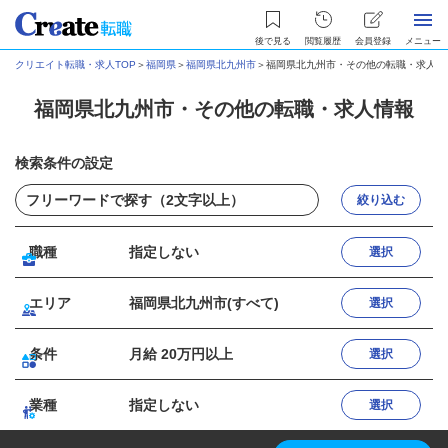
後で見る
閲覧履歴
会員登録
メニュー
クリエイト転職・求人TOP
＞
福岡県
＞
福岡県北九州市
＞
福岡県北九州市・その他の転職・求人情
福岡県北九州市・その他の転職・求人情報
検索条件の設定
絞り込む
職種
指定しない
選択
エリア
福岡県北九州市(すべて)
選択
条件
月給 20万円以上
選択
業種
指定しない
選択