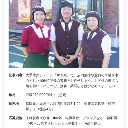
仕事内容
大手牛丼チェーン『すき家』で、店内清掃や翌日の準備を中
心とした深夜時間帯の業務をお任せします。お客様の来店も
落ち着いているので、接客・調理などは少なめです。その…
給与
月収270,000円以上（想定）
勤務地
福岡県北九州市八幡西区熊西2-1-29（筑豊電気鉄道「熊西
駅」より徒歩4分）
応募資格
未経験者大歓迎 ■年齢・転職回数・ブランクなど一切不問
（40～50代で入社した人も多数！） ■高卒以上