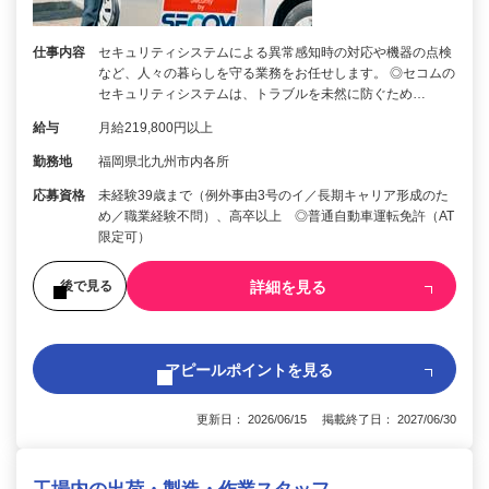
仕事内容
セキュリティシステムによる異常感知時の対応や機器の点検
など、人々の暮らしを守る業務をお任せします。 ◎セコムの
セキュリティシステムは、トラブルを未然に防ぐため…
給与
月給219,800円以上
勤務地
福岡県北九州市内各所
応募資格
未経験39歳まで（例外事由3号のイ／長期キャリア形成のた
め／職業経験不問）、高卒以上 ◎普通自動車運転免許（AT
限定可）
詳細を見る
後で見る
アピールポイントを見る
更新日： 2026/06/15 掲載終了日： 2027/06/30