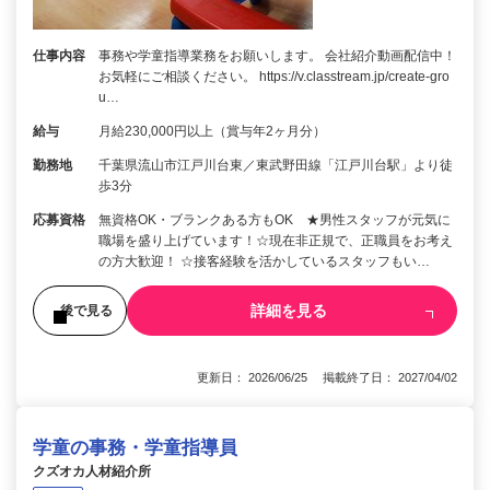
仕事内容
事務や学童指導業務をお願いします。 会社紹介動画配信中！
お気軽にご相談ください。 https://v.classtream.jp/create-gro
u…
給与
月給230,000円以上（賞与年2ヶ月分）
勤務地
千葉県流山市江戸川台東／東武野田線「江戸川台駅」より徒
歩3分
応募資格
無資格OK・ブランクある方もOK ★男性スタッフが元気に
職場を盛り上げています！☆現在非正規で、正職員をお考え
の方大歓迎！ ☆接客経験を活かしているスタッフもい…
詳細を見る
後で見る
更新日： 2026/06/25 掲載終了日： 2027/04/02
学童の事務・学童指導員
クズオカ人材紹介所