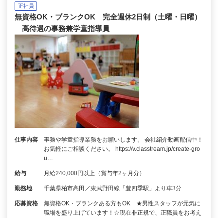
正社員
無資格OK・ブランクOK 完全週休2日制（土曜・日曜）
高待遇の事務兼学童指導員
仕事内容
事務や学童指導業務をお願いします。 会社紹介動画配信中！
お気軽にご相談ください。 https://v.classtream.jp/create-gro
u…
給与
月給240,000円以上（賞与年2ヶ月分）
勤務地
千葉県柏市高田／東武野田線「豊四季駅」より車3分
応募資格
無資格OK・ブランクある方もOK ★男性スタッフが元気に
職場を盛り上げています！☆現在非正規で、正職員をお考え