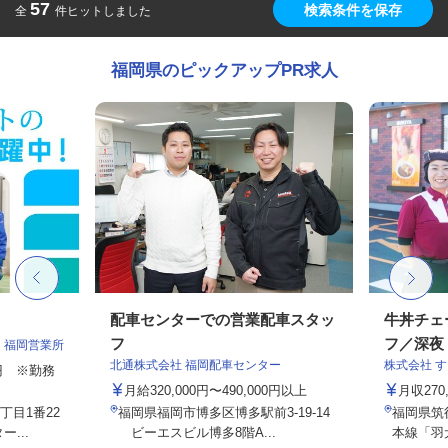
57
検索条件を保存
全
件ヒットしました
福岡県のピックアップPR求人
配車センターでの営業配車スタッ
牛丼チェ
フ
フ／深夜
 福岡営業所
北通株式会社 福岡配車センター
株式会社 
00円 ※勤務
月給320,000円〜490,000円以上
月収27
目1番22
福岡県福岡市博多区博多駅前3-19-14
福岡県筑後
...
ビーエスビル博多8階A...
本線「羽犬