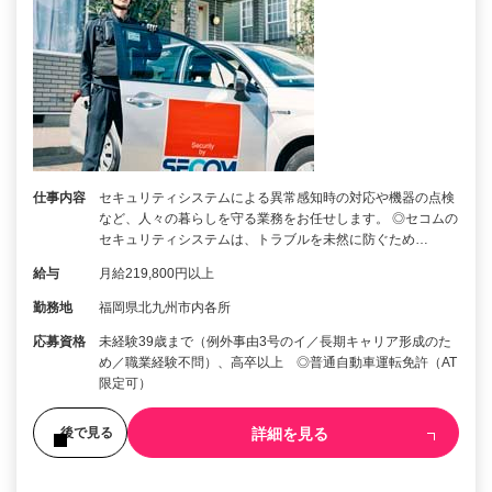
仕事内容
セキュリティシステムによる異常感知時の対応や機器の点検
など、人々の暮らしを守る業務をお任せします。 ◎セコムの
セキュリティシステムは、トラブルを未然に防ぐため…
給与
月給219,800円以上
勤務地
福岡県北九州市内各所
応募資格
未経験39歳まで（例外事由3号のイ／長期キャリア形成のた
め／職業経験不問）、高卒以上 ◎普通自動車運転免許（AT
限定可）
詳細を見る
後で見る