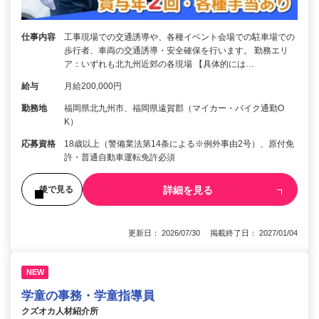
仕事内容
工事現場での交通誘導や、各種イベント会場での駐車場での
歩行者、車両の交通誘導・安全確保を行います。 勤務エリ
ア：いずれも北九州近郊の各現場 【具体的には…
給与
月給200,000円
勤務地
福岡県北九州市、福岡県遠賀郡（マイカー・バイク通勤O
K）
応募資格
18歳以上（警備業法第14条による※例外事由2号）、原付免
許・普通自動車運転免許必須
詳細を見る
後で見る
更新日： 2026/07/30 掲載終了日： 2027/01/04
NEW
学童の事務・学童指導員
クズオカ人材紹介所