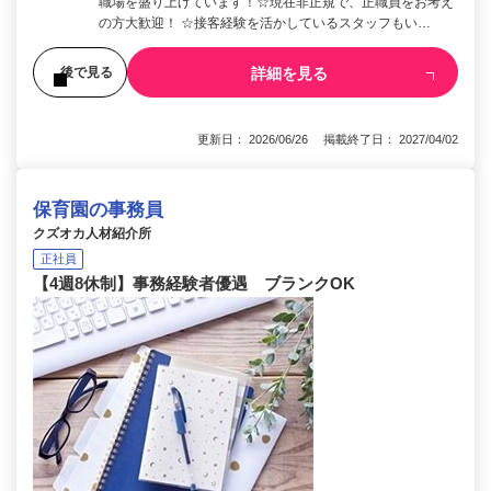
職場を盛り上げています！☆現在非正規で、正職員をお考え
の方大歓迎！ ☆接客経験を活かしているスタッフもい…
詳細を見る
後で見る
更新日： 2026/06/26 掲載終了日： 2027/04/02
保育園の事務員
クズオカ人材紹介所
正社員
【4週8休制】事務経験者優遇 ブランクOK