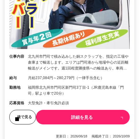
仕事内容
北九州市門司で積み込みした銅スクラップを、指定の工場や
倉庫まで輸送します。エリアは門司港から地場中心の近距離
輸送がメインです。週1回程度隣接県への輸送あり。車両…
給与
月給237,084円～280,279円（一律手当含む）
勤務地
福岡県北九州市門司区新門司3丁目-1（JR鹿児島本線「門
司」駅より車で20分）
応募資格
大型免許・牽引免許必須
詳細を見る
後で見る
更新日： 2026/06/18 掲載終了日： 2026/10/09