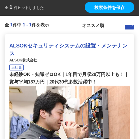
1
検索条件を保存
全
件ヒットしました
1
1
-
1
全
件中
件を表示
ALSOKセキュリティシステムの設置・メンテナン
ス
ALSOK株式会社
正社員
未経験OK・知識ゼロOK｜1年目で月収28万円以上も！｜
賞与平均137万円｜20代30代多数活躍中！