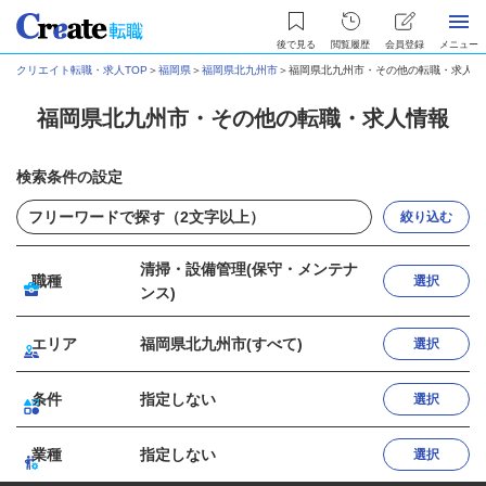
後で見る
閲覧履歴
会員登録
メニュー
クリエイト転職・求人TOP
＞
福岡県
＞
福岡県北九州市
＞
福岡県北九州市・その他の転職・求人情
福岡県北九州市・その他の転職・求人情報
検索条件の設定
絞り込む
清掃・設備管理(保守・メンテナ
職種
選択
ンス)
エリア
福岡県北九州市(すべて)
選択
条件
指定しない
選択
業種
指定しない
選択