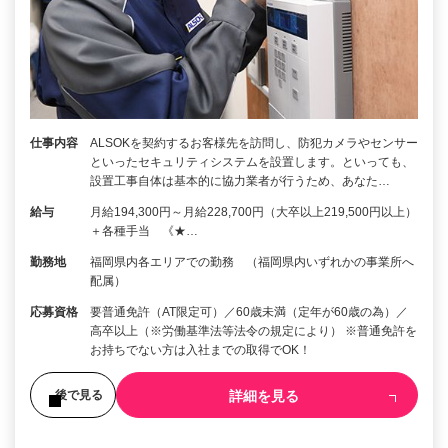
仕事内容
ALSOKを契約するお客様先を訪問し、防犯カメラやセンサー
といったセキュリティシステムを設置します。といっても、
設置工事自体は基本的に協力業者が行うため、あなた…
給与
月給194,300円～月給228,700円（大卒以上219,500円以上）
＋各種手当 《★…
勤務地
福岡県内各エリアでの勤務 （福岡県内いずれかの事業所へ
配属）
応募資格
要普通免許（AT限定可）／60歳未満（定年が60歳の為）／
高卒以上（※労働基準法等法令の規定により） ※普通免許を
お持ちでない方は入社までの取得でOK！
詳細を見る
後で見る