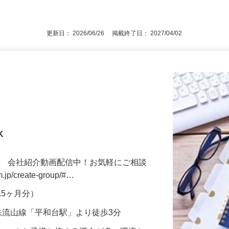
規で、正職員をお考えの方大歓迎！ ☆接
後で見
ッフもい…
更新日： 2026/06/26 掲載終了日： 2027/04/02
K
。 会社紹介動画配信中！お気軽にご相談
m.jp/create-group/#…
3.5ヶ月分）