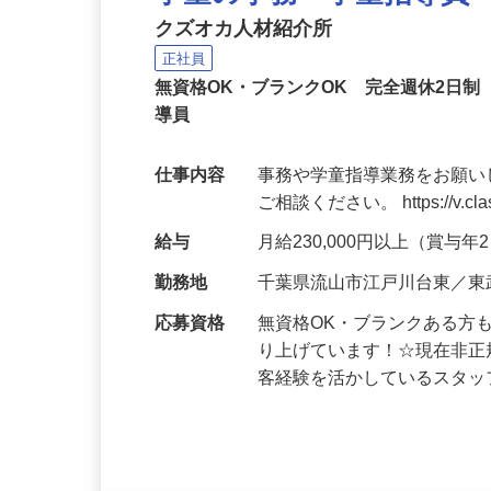
学童の事務・学童指導員
クズオカ人材紹介所
正社員
無資格OK・ブランクOK 完全週休2日
導員
仕事内容
事務や学童指導業務をお願い
ご相談ください。 https://v.class
給与
月給230,000円以上（賞与
勤務地
千葉県流山市江戸川台東／東
応募資格
無資格OK・ブランクある方
り上げています！☆現在非正
客経験を活かしているスタ