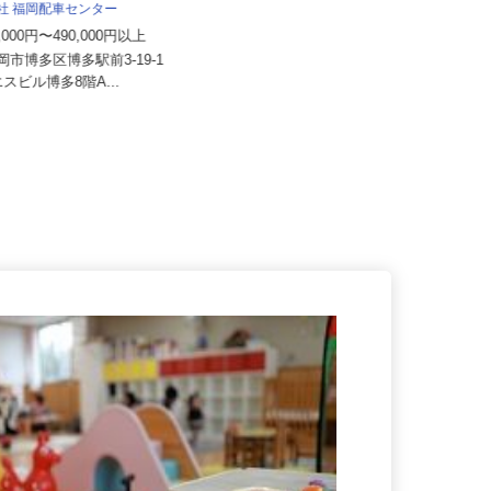
会社 福岡配車センター
日豊興産株式会社
0,000円〜490,000円以上
月給225,000円以上
福岡市博多区博多駅前3-19-1
福岡県北九州市戸畑区中原先の浜46
エスビル博多8階A...
-80（西日本事業所／マイカー...