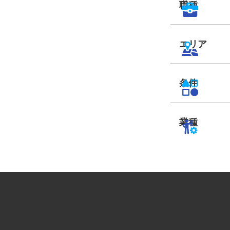
職種
エリア
条件
業種