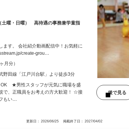
制（土曜・日曜） 高待遇の事務兼学童指
します。 会社紹介動画配信中！お気軽に
tream.jp/create-grou…
年2ヶ月分）
武野田線「江戸川台駅」より徒歩3分
もOK ★男性スタッフが元気に職場を盛
規で、正職員をお考えの方大歓迎！ ☆接
後で見
ッフもい…