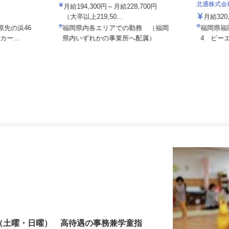
ALSOK株式会社
北通株式
月給194,300円～月給228,700円
（大卒以上219,50...
月給32
原先の浜46
福岡県内各エリアでの勤務 （福岡
福岡県
カー...
県内いずれかの事業所へ配属）
4 ビー