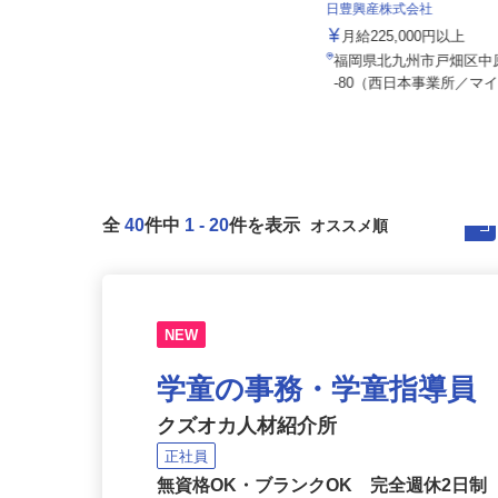
北通株式会社 福岡配車センター
日豊興産株式会社
月給320,000円〜490,000円以上
月給225,000円以上
福岡県福岡市博多区博多駅前3-19-1
福岡県北九州市戸畑区中
4 ビーエスビル博多8階A...
-80（西日本事業所／マイ
全
40
件中
1
-
20
件を表示
NEW
学童の事務・学童指導員
クズオカ人材紹介所
正社員