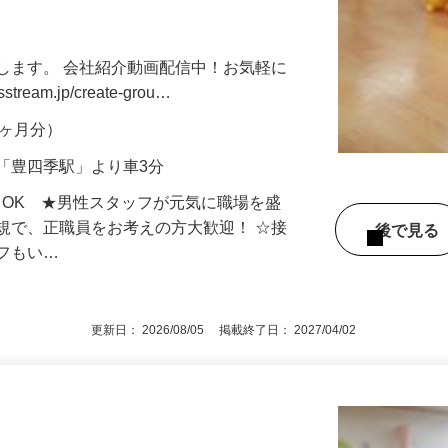
制（土曜・日曜） 高待遇の事務兼学童指
します。 会社紹介動画配信中！お気軽に
tream.jp/create-grou…
年2ヶ月分）
「豊四季駅」より車3分
もOK ★男性スタッフが元気に職場を盛
規で、正職員をお考えの方大歓迎！ ☆接
後で見
ッフもい…
更新日： 2026/08/05 掲載終了日： 2027/04/02