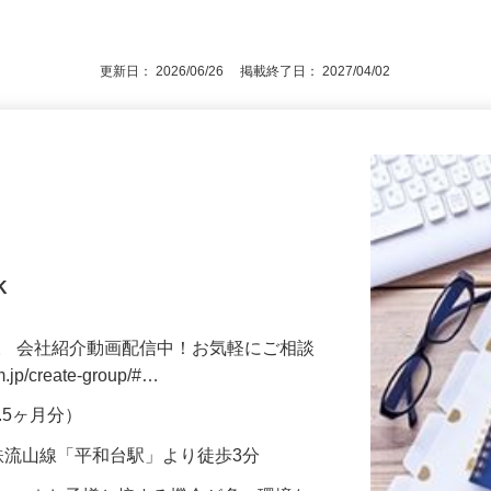
規で、正職員をお考えの方大歓迎！ ☆接
後で見
ッフもい…
更新日： 2026/06/26 掲載終了日： 2027/04/02
K
。 会社紹介動画配信中！お気軽にご相談
m.jp/create-group/#…
3.5ヶ月分）