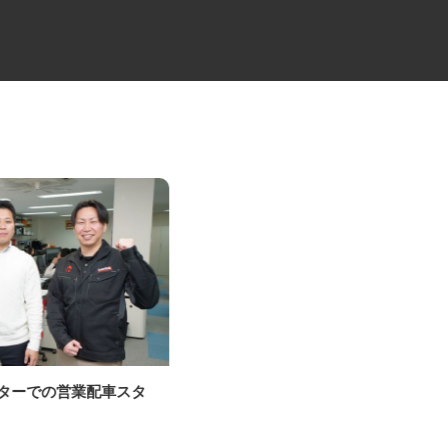
ンターでの営業配車スタ
建材資材の2t・4t配送ドライバ
ー