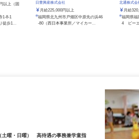
NE
日豊興産株式会社
北通株式
000円以上（固
月給225,000円以上
月給32
1-8-1
福岡県北九州市戸畑区中原先の浜46
福岡県
徒歩1...
-80（西日本事業所／マイカー...
4 ビー