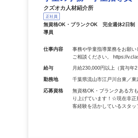
学童の事務・学童指導員
クズオカ人材紹介所
正社員
無資格OK・ブランクOK 完全週休2日
導員
仕事内容
事務や学童指導業務をお願い
ご相談ください。 https://v.class
給与
月給230,000円以上（賞与
勤務地
千葉県流山市江戸川台東／東
応募資格
無資格OK・ブランクある方
り上げています！☆現在非正
客経験を活かしているスタ