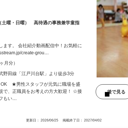
制（土曜・日曜） 高待遇の事務兼学童指
します。 会社紹介動画配信中！お気軽に
tream.jp/create-grou…
年2ヶ月分）
武野田線「江戸川台駅」より徒歩3分
もOK ★男性スタッフが元気に職場を盛
規で、正職員をお考えの方大歓迎！ ☆接
後で見
ッフもい…