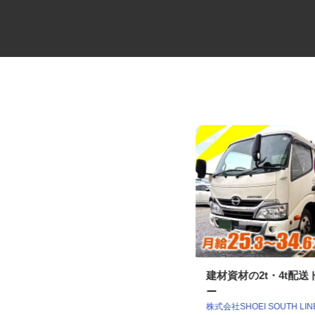
配車センターでの営業配車スタ
建材資材の2t・4t配
ッフ
ー