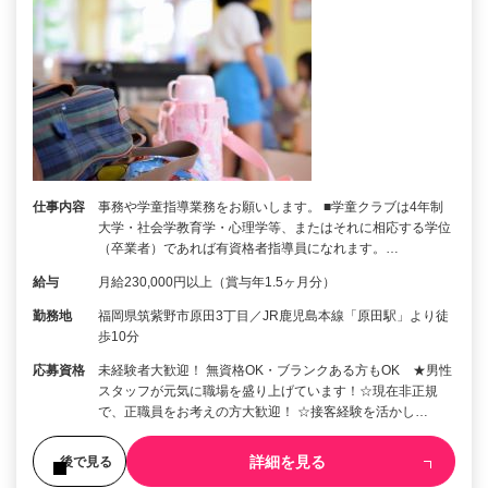
仕事内容
事務や学童指導業務をお願いします。 ■学童クラブは4年制
大学・社会学教育学・心理学等、またはそれに相応する学位
（卒業者）であれば有資格者指導員になれます。…
給与
月給230,000円以上（賞与年1.5ヶ月分）
勤務地
福岡県筑紫野市原田3丁目／JR鹿児島本線「原田駅」より徒
歩10分
応募資格
未経験者大歓迎！ 無資格OK・ブランクある方もOK ★男性
スタッフが元気に職場を盛り上げています！☆現在非正規
で、正職員をお考えの方大歓迎！ ☆接客経験を活かし…
詳細を見る
後で見る