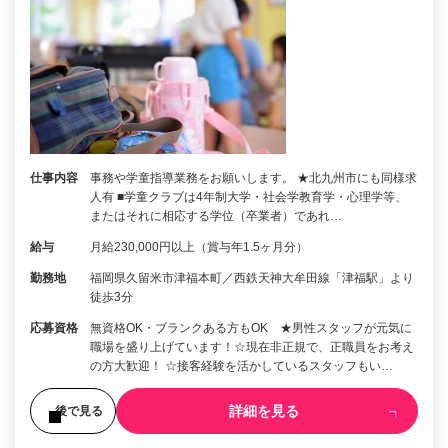
仕事内容
事務や学童指導業務をお願いします。 ★北九州市にも同様求
人有 ■学童クラブは4年制大学・社会学教育学・心理学等、
またはそれに相応する学位（卒業者）であれ…
給与
月給230,000円以上（賞与年1.5ヶ月分）
勤務地
福岡県久留米市津福本町／西鉄天神大牟田線「津福駅」より
徒歩3分
応募資格
無資格OK・ブランクある方もOK ★男性スタッフが元気に
職場を盛り上げています！☆現在非正規で、正職員をお考え
の方大歓迎！ ☆接客経験を活かしているスタッフもい…
詳細を見る
後で見る