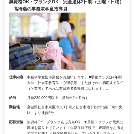
無資格OK・ブランクOK 完全週休2日制（土曜・日曜）
高待遇の事務兼学童指導員
仕事内容
事務や学童指導業務をお願いします。 ■学童クラブは4年制
大学・社会学教育学・心理学等、またはそれに相応する学位
（卒業者）であれば有資格者指導員になれます。…
給与
月給230,000円以上（賞与年2ヶ月分）
勤務地
宮城県仙台市泉区中央3丁目／仙台市地下鉄南北線「泉中央
駅」より徒歩5分
応募資格
無資格OK・ブランクある方もOK ★男性スタッフが元気に
職場を盛り上げています！☆現在非正規で、正職員をお考え
の方大歓迎！ ☆接客経験を活かしているスタッフもい…