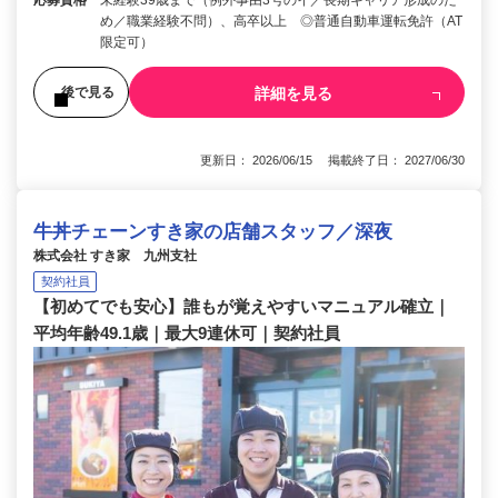
め／職業経験不問）、高卒以上 ◎普通自動車運転免許（AT
限定可）
詳細を見る
後で見る
更新日： 2026/06/15 掲載終了日： 2027/06/30
牛丼チェーンすき家の店舗スタッフ／深夜
株式会社 すき家 九州支社
契約社員
【初めてでも安心】誰もが覚えやすいマニュアル確立｜
平均年齢49.1歳｜最大9連休可｜契約社員