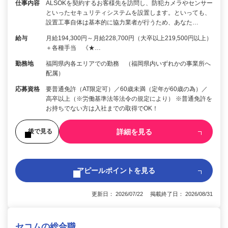
仕事内容
ALSOKを契約するお客様先を訪問し、防犯カメラやセンサー
といったセキュリティシステムを設置します。といっても、
設置工事自体は基本的に協力業者が行うため、あなた…
給与
月給194,300円～月給228,700円（大卒以上219,500円以上）
＋各種手当 《★…
勤務地
福岡県内各エリアでの勤務 （福岡県内いずれかの事業所へ
配属）
応募資格
要普通免許（AT限定可）／60歳未満（定年が60歳の為）／
高卒以上（※労働基準法等法令の規定により） ※普通免許を
お持ちでない方は入社までの取得でOK！
詳細を見る
後で見る
アピールポイントを見る
更新日： 2026/07/22 掲載終了日： 2026/08/31
セコムの総合職