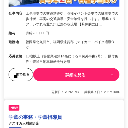
仕事内容
工事現場での交通誘導や、各種イベント会場での駐車場での
歩行者、車両の交通誘導・安全確保を行います。 勤務エリ
ア：いずれも北九州近郊の各現場 【具体的には…
給与
月給200,000円
勤務地
福岡県北九州市、福岡県遠賀郡（マイカー・バイク通勤O
K）
応募資格
18歳以上（警備業法第14条による※例外事由2号）、原付免
許・普通自動車運転免許必須
詳細を見る
後で見る
更新日： 2026/07/30 掲載終了日： 2027/01/04
NEW
学童の事務・学童指導員
クズオカ人材紹介所