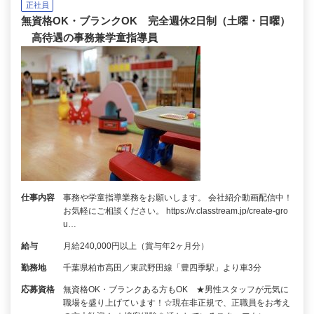
正社員
無資格OK・ブランクOK 完全週休2日制（土曜・日曜）
高待遇の事務兼学童指導員
仕事内容
事務や学童指導業務をお願いします。 会社紹介動画配信中！
お気軽にご相談ください。 https://v.classtream.jp/create-gro
u…
給与
月給240,000円以上（賞与年2ヶ月分）
勤務地
千葉県柏市高田／東武野田線「豊四季駅」より車3分
応募資格
無資格OK・ブランクある方もOK ★男性スタッフが元気に
職場を盛り上げています！☆現在非正規で、正職員をお考え