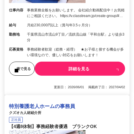
仕事内容
事務業務全般をお願いします。 会社紹介動画配信中！お気軽
にご相談ください。 https://v.classtream.jp/create-group/#…
給与
月給230,000円以上（賞与年3.5ヶ月分）
勤務地
千葉県流山市流山9丁目／流鉄流山線「平和台駅」より徒歩3
分
応募資格
事務経験者歓迎（総務・経理） ★お子様と接する機会が多
い環境なので、優しい対応をお願いします！
詳細を見る
後で見る
更新日： 2026/06/01 掲載終了日： 2027/04/02
特別養護老人ホームの事務員
クズオカ人材紹介所
正社員
【4週8休制】事務経験者優遇 ブランクOK