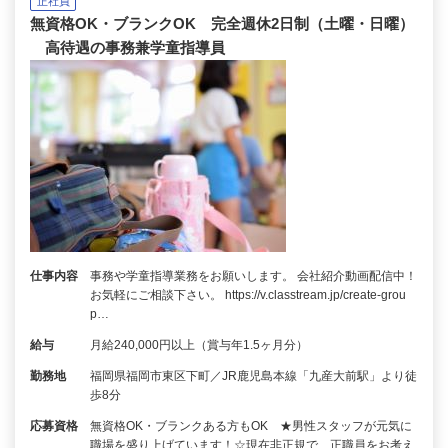
正社員
無資格OK・ブランクOK 完全週休2日制（土曜・日曜）
高待遇の事務兼学童指導員
仕事内容
事務や学童指導業務をお願いします。 会社紹介動画配信中！
お気軽にご相談下さい。 https://v.classtream.jp/create-grou
p…
給与
月給240,000円以上（賞与年1.5ヶ月分）
勤務地
福岡県福岡市東区下町／JR鹿児島本線「九産大前駅」より徒
歩8分
応募資格
無資格OK・ブランクある方もOK ★男性スタッフが元気に
職場を盛り上げています！☆現在非正規で、正職員をお考え