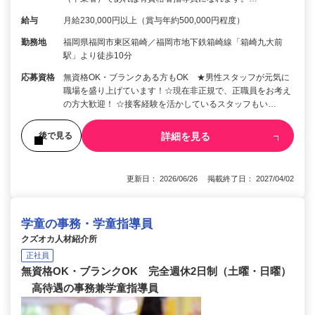
給与
月給230,000円以上（賞与年約500,000円程度）
勤務地
福岡県福岡市東区箱崎／福岡市地下鉄箱崎線「箱崎九大前
駅」より徒歩10分
応募資格
無資格OK・ブランクある方もOK ★男性スタッフが元気に
職場を盛り上げています！☆現在非正規で、正職員をお考え
の方大歓迎！ ☆接客経験を活かしているスタッフもい…
詳細を見る
後で見る
更新日： 2026/06/26 掲載終了日： 2027/04/02
学童の事務・学童指導員
クズオカ人材紹介所
正社員
無資格OK・ブランクOK 完全週休2日制（土曜・日曜）
高待遇の事務兼学童指導員