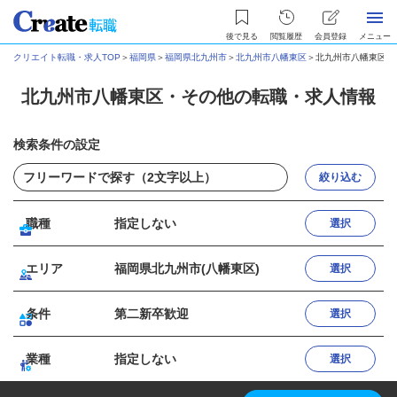
後で見る
閲覧履歴
会員登録
メニュー
クリエイト転職・求人TOP
＞
福岡県
＞
福岡県北九州市
＞
北九州市八幡東区
＞
北九州市八幡東区・
北九州市八幡東区・その他の転職・求人情報
検索条件の設定
絞り込む
職種
指定しない
選択
エリア
福岡県北九州市(八幡東区)
選択
条件
第二新卒歓迎
選択
業種
指定しない
選択