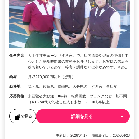
仕事内容
大手牛丼チェーン『すき家』で、店内清掃や翌日の準備を中
心とした深夜時間帯の業務をお任せします。お客様の来店も
落ち着いているので、接客・調理などは少なめです。その…
給与
月収270,000円以上（想定）
勤務地
福岡県、佐賀県、長崎県、大分県の「すき家」各店舗
応募資格
未経験者大歓迎 ■年齢・転職回数・ブランクなど一切不問
（40～50代で入社した人も多数！） ■高卒以上
詳細を見る
後で見る
更新日： 2026/04/17 掲載終了日： 2027/04/23