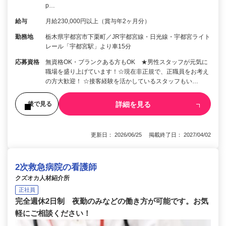
p…
給与
月給230,000円以上（賞与年2ヶ月分）
勤務地
栃木県宇都宮市下栗町／JR宇都宮線・日光線・宇都宮ライト
レール「宇都宮駅」より車15分
応募資格
無資格OK・ブランクある方もOK ★男性スタッフが元気に
職場を盛り上げています！☆現在非正規で、正職員をお考え
の方大歓迎！ ☆接客経験を活かしているスタッフもい…
詳細を見る
後で見る
更新日： 2026/06/25 掲載終了日： 2027/04/02
2次救急病院の看護師
クズオカ人材紹介所
正社員
完全週休2日制 夜勤のみなどの働き方が可能です。お気
軽にご相談ください！