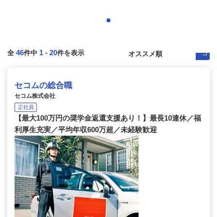
46
1
-
20
全
件中
件を表示
セコムの総合職
セコム株式会社
正社員
【最大100万円の奨学金返還支援あり！】最長10連休／福
利厚生充実／平均年収600万超／未経験歓迎