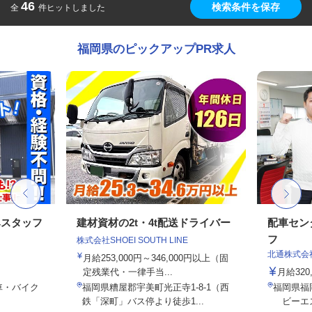
46
検索条件を保存
全
件ヒットしました
福岡県のピックアップPR求人
みスタッフ
建材資材の2t・4t配送ドライバー
配車セン
フ
株式会社SHOEI SOUTH LINE
北通株式会
月給253,000円～346,000円以上（固
定残業代・一律手当...
月給320
車・バイク
福岡県糟屋郡宇美町光正寺1-8-1（西
福岡県福岡
鉄「深町」バス停より徒歩1...
ビーエス