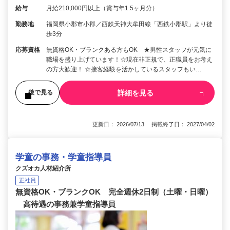
給与
月給210,000円以上（賞与年1.5ヶ月分）
勤務地
福岡県小郡市小郡／西鉄天神大牟田線「西鉄小郡駅」より徒
歩3分
応募資格
無資格OK・ブランクある方もOK ★男性スタッフが元気に
職場を盛り上げています！☆現在非正規で、正職員をお考え
の方大歓迎！ ☆接客経験を活かしているスタッフもい…
詳細を見る
後で見る
更新日： 2026/07/13 掲載終了日： 2027/04/02
学童の事務・学童指導員
クズオカ人材紹介所
正社員
無資格OK・ブランクOK 完全週休2日制（土曜・日曜）
高待遇の事務兼学童指導員