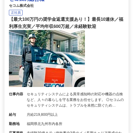
セコム株式会社
正社員
【最大100万円の奨学金返還支援あり！】最長10連休／福
利厚生充実／平均年収600万超／未経験歓迎
仕事内容
セキュリティシステムによる異常感知時の対応や機器の点検
など、人々の暮らしを守る業務をお任せします。 ◎セコムの
セキュリティシステムは、トラブルを未然に防ぐため…
給与
月給219,800円以上
勤務地
福岡県北九州市内各所
応募資格
未経験39歳まで（例外事由3号のイ／長期キャリア形成のた