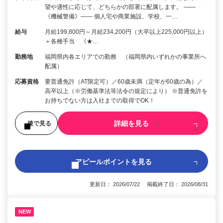
望や適性に応じて、どちらかの部署に配属します。 ――
《機械警備》―― 個人宅や商業施設、学校、一…
給与
月給199,800円～月給234,200円（大卒以上225,000円以上）
＋各種手当 《★…
勤務地
福岡県内各エリアでの勤務 （福岡県内いずれかの事業所へ
配属）
応募資格
要普通免許（AT限定可）／60歳未満（定年が60歳の為）／
高卒以上（※労働基準法等法令の規定により） ※普通免許を
お持ちでない方は入社までの取得でOK！
詳細を見る
後で見る
アピールポイントを見る
更新日： 2026/07/22 掲載終了日： 2026/08/31
NEW