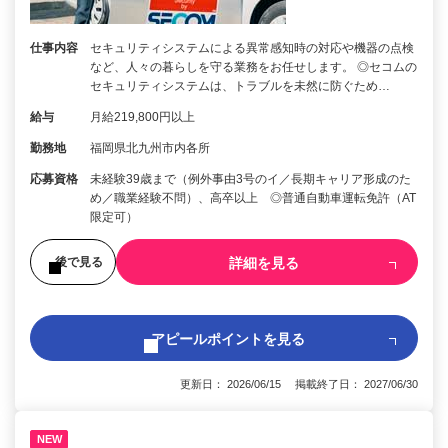
仕事内容
セキュリティシステムによる異常感知時の対応や機器の点検
など、人々の暮らしを守る業務をお任せします。 ◎セコムの
セキュリティシステムは、トラブルを未然に防ぐため…
給与
月給219,800円以上
勤務地
福岡県北九州市内各所
応募資格
未経験39歳まで（例外事由3号のイ／長期キャリア形成のた
め／職業経験不問）、高卒以上 ◎普通自動車運転免許（AT
限定可）
詳細を見る
後で見る
アピールポイントを見る
更新日： 2026/06/15 掲載終了日： 2027/06/30
NEW