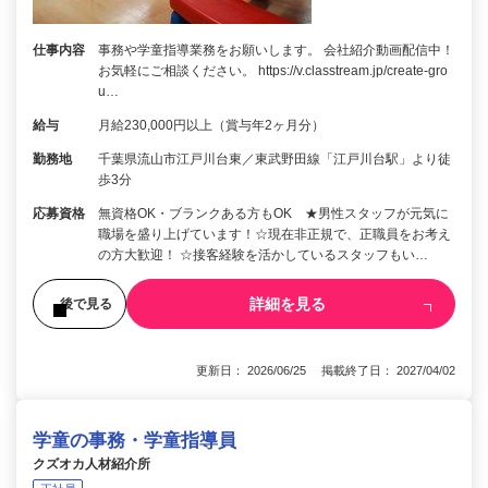
仕事内容
事務や学童指導業務をお願いします。 会社紹介動画配信中！
お気軽にご相談ください。 https://v.classtream.jp/create-gro
u…
給与
月給230,000円以上（賞与年2ヶ月分）
勤務地
千葉県流山市江戸川台東／東武野田線「江戸川台駅」より徒
歩3分
応募資格
無資格OK・ブランクある方もOK ★男性スタッフが元気に
職場を盛り上げています！☆現在非正規で、正職員をお考え
の方大歓迎！ ☆接客経験を活かしているスタッフもい…
詳細を見る
後で見る
更新日： 2026/06/25 掲載終了日： 2027/04/02
学童の事務・学童指導員
クズオカ人材紹介所