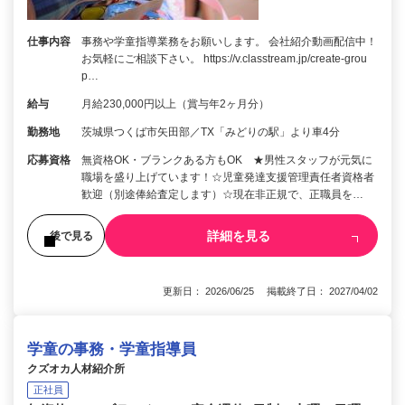
仕事内容
事務や学童指導業務をお願いします。 会社紹介動画配信中！
お気軽にご相談下さい。 https://v.classtream.jp/create-grou
p…
給与
月給230,000円以上（賞与年2ヶ月分）
勤務地
茨城県つくば市矢田部／TX「みどりの駅」より車4分
応募資格
無資格OK・ブランクある方もOK ★男性スタッフが元気に
職場を盛り上げています！☆児童発達支援管理責任者資格者
歓迎（別途俸給査定します）☆現在非正規で、正職員を…
詳細を見る
後で見る
更新日： 2026/06/25 掲載終了日： 2027/04/02
学童の事務・学童指導員
クズオカ人材紹介所
正社員