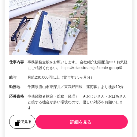
仕事内容
事務業務全般をお願いします。 会社紹介動画配信中！お気軽
にご相談ください。 https://v.classtream.jp/create-group/#…
給与
月給230,000円以上（賞与年3.5ヶ月分）
勤務地
千葉県流山市東深井／東武野田線「運河駅」より徒歩10分
応募資格
事務経験者歓迎（総務・経理） ★おじいさん・おばあさん
と接する機会が多い環境なので、優しい対応をお願いしま
す！
詳細を見る
後で見る