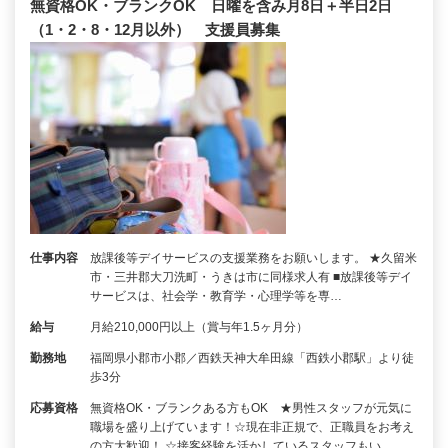
無資格OK・ブランクOK 日曜を含み月8日＋半日2日
（1・2・8・12月以外） 支援員募集
仕事内容
放課後等デイサービスの支援業務をお願いします。 ★久留米
市・三井郡大刀洗町・うきは市に同様求人有 ■放課後等デイ
サービスは、社会学・教育学・心理学等を専…
給与
月給210,000円以上（賞与年1.5ヶ月分）
勤務地
福岡県小郡市小郡／西鉄天神大牟田線「西鉄小郡駅」より徒
歩3分
応募資格
無資格OK・ブランクある方もOK ★男性スタッフが元気に
職場を盛り上げています！☆現在非正規で、正職員をお考え
の方大歓迎！ ☆接客経験を活かしているスタッフもい…