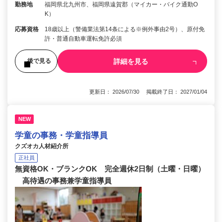
勤務地
福岡県北九州市、福岡県遠賀郡（マイカー・バイク通勤O
K）
応募資格
18歳以上（警備業法第14条による※例外事由2号）、原付免
許・普通自動車運転免許必須
詳細を見る
後で見る
更新日： 2026/07/30 掲載終了日： 2027/01/04
NEW
学童の事務・学童指導員
クズオカ人材紹介所
正社員
無資格OK・ブランクOK 完全週休2日制（土曜・日曜）
高待遇の事務兼学童指導員