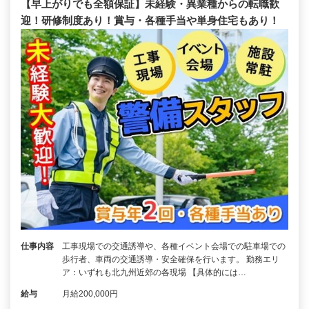
【早上がりでも全額保証】未経験・異業種からの転職歓
迎！研修制度あり！賞与・各種手当や単身住宅もあり！
仕事内容
工事現場での交通誘導や、各種イベント会場での駐車場での
歩行者、車両の交通誘導・安全確保を行います。 勤務エリ
ア：いずれも北九州近郊の各現場 【具体的には…
給与
月給200,000円