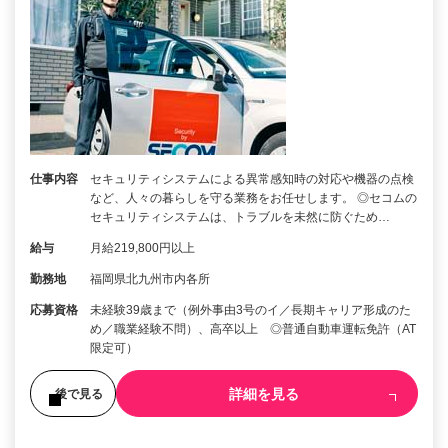
仕事内容
セキュリティシステムによる異常感知時の対応や機器の点検
など、人々の暮らしを守る業務をお任せします。 ◎セコムの
セキュリティシステムは、トラブルを未然に防ぐため…
給与
月給219,800円以上
勤務地
福岡県北九州市内各所
応募資格
未経験39歳まで（例外事由3号のイ／長期キャリア形成のた
め／職業経験不問）、高卒以上 ◎普通自動車運転免許（AT
限定可）
詳細を見る
後で見る