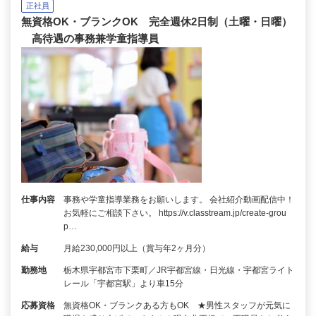
正社員
無資格OK・ブランクOK 完全週休2日制（土曜・日曜）
高待遇の事務兼学童指導員
仕事内容
事務や学童指導業務をお願いします。 会社紹介動画配信中！
お気軽にご相談下さい。 https://v.classtream.jp/create-grou
p…
給与
月給230,000円以上（賞与年2ヶ月分）
勤務地
栃木県宇都宮市下栗町／JR宇都宮線・日光線・宇都宮ライト
レール「宇都宮駅」より車15分
応募資格
無資格OK・ブランクある方もOK ★男性スタッフが元気に