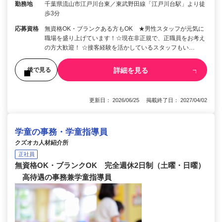
勤務地
千葉県流山市江戸川台東／東武野田線「江戸川台駅」より徒
歩3分
応募資格
無資格OK・ブランクある方もOK ★男性スタッフが元気に
職場を盛り上げています！☆現在非正規で、正職員をお考え
の方大歓迎！ ☆接客経験を活かしているスタッフもい…
詳細を見る
後で見る
更新日： 2026/06/25 掲載終了日： 2027/04/02
学童の事務・学童指導員
クズオカ人材紹介所
正社員
無資格OK・ブランクOK 完全週休2日制（土曜・日曜）
高待遇の事務兼学童指導員