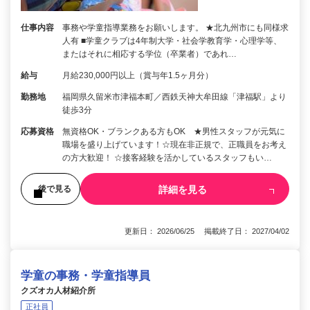
仕事内容
事務や学童指導業務をお願いします。 ★北九州市にも同様求
人有 ■学童クラブは4年制大学・社会学教育学・心理学等、
またはそれに相応する学位（卒業者）であれ…
給与
月給230,000円以上（賞与年1.5ヶ月分）
勤務地
福岡県久留米市津福本町／西鉄天神大牟田線「津福駅」より
徒歩3分
応募資格
無資格OK・ブランクある方もOK ★男性スタッフが元気に
職場を盛り上げています！☆現在非正規で、正職員をお考え
の方大歓迎！ ☆接客経験を活かしているスタッフもい…
詳細を見る
後で見る
更新日： 2026/06/25 掲載終了日： 2027/04/02
学童の事務・学童指導員
クズオカ人材紹介所
正社員