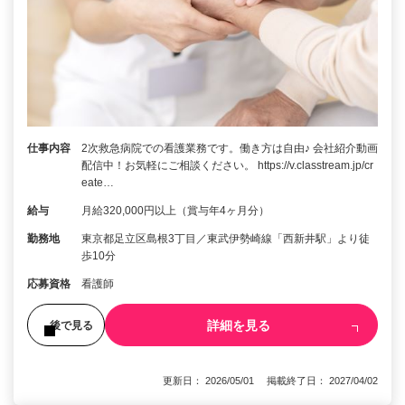
仕事内容
2次救急病院での看護業務です。働き方は自由♪ 会社紹介動画
配信中！お気軽にご相談ください。 https://v.classtream.jp/cr
eate…
給与
月給320,000円以上（賞与年4ヶ月分）
勤務地
東京都足立区島根3丁目／東武伊勢崎線「西新井駅」より徒
歩10分
応募資格
看護師
詳細を見る
後で見る
更新日： 2026/05/01 掲載終了日： 2027/04/02