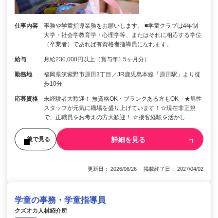
仕事内容
事務や学童指導業務をお願いします。 ■学童クラブは4年制
大学・社会学教育学・心理学等、またはそれに相応する学位
（卒業者）であれば有資格者指導員になれます。…
給与
月給230,000円以上（賞与年1.5ヶ月分）
勤務地
福岡県筑紫野市原田3丁目／JR鹿児島本線「原田駅」より徒
歩10分
応募資格
未経験者大歓迎！ 無資格OK・ブランクある方もOK ★男性
スタッフが元気に職場を盛り上げています！☆現在非正規
で、正職員をお考えの方大歓迎！ ☆接客経験を活かし…
詳細を見る
後で見る
更新日： 2026/06/26 掲載終了日： 2027/04/02
学童の事務・学童指導員
クズオカ人材紹介所