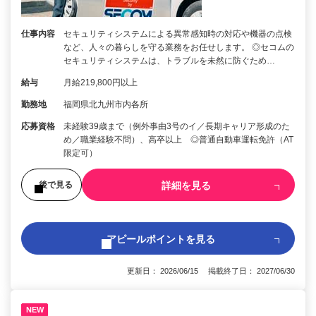
仕事内容
セキュリティシステムによる異常感知時の対応や機器の点検
など、人々の暮らしを守る業務をお任せします。 ◎セコムの
セキュリティシステムは、トラブルを未然に防ぐため…
給与
月給219,800円以上
勤務地
福岡県北九州市内各所
応募資格
未経験39歳まで（例外事由3号のイ／長期キャリア形成のた
め／職業経験不問）、高卒以上 ◎普通自動車運転免許（AT
限定可）
詳細を見る
後で見る
アピールポイントを見る
更新日： 2026/06/15 掲載終了日： 2027/06/30
NEW