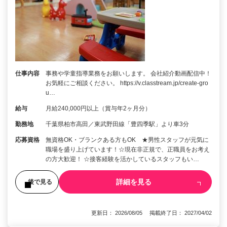
仕事内容
事務や学童指導業務をお願いします。 会社紹介動画配信中！
お気軽にご相談ください。 https://v.classtream.jp/create-gro
u…
給与
月給240,000円以上（賞与年2ヶ月分）
勤務地
千葉県柏市高田／東武野田線「豊四季駅」より車3分
応募資格
無資格OK・ブランクある方もOK ★男性スタッフが元気に
職場を盛り上げています！☆現在非正規で、正職員をお考え
の方大歓迎！ ☆接客経験を活かしているスタッフもい…
詳細を見る
後で見る
更新日： 2026/08/05 掲載終了日： 2027/04/02