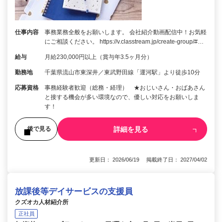
仕事内容
事務業務全般をお願いします。 会社紹介動画配信中！お気軽
にご相談ください。 https://v.classtream.jp/create-group/#…
給与
月給230,000円以上（賞与年3.5ヶ月分）
勤務地
千葉県流山市東深井／東武野田線「運河駅」より徒歩10分
応募資格
事務経験者歓迎（総務・経理） ★おじいさん・おばあさん
と接する機会が多い環境なので、優しい対応をお願いしま
す！
詳細を見る
後で見る
更新日： 2026/06/19 掲載終了日： 2027/04/02
放課後等デイサービスの支援員
クズオカ人材紹介所
正社員