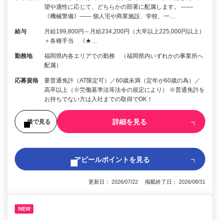
望や適性に応じて、どちらかの部署に配属します。 ――
《機械警備》―― 個人宅や商業施設、学校、一…
給与
月給199,800円～月給234,200円（大卒以上225,000円以上）
＋各種手当 《★…
勤務地
福岡県内各エリアでの勤務 （福岡県内いずれかの事業所へ
配属）
応募資格
要普通免許（AT限定可）／60歳未満（定年が60歳の為）／
高卒以上（※労働基準法等法令の規定により） ※普通免許を
お持ちでない方は入社までの取得でOK！
詳細を見る
後で見る
アピールポイントを見る
更新日： 2026/07/22 掲載終了日： 2026/08/31
NEW