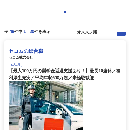
48
1
-
20
全
件中
件を表示
セコムの総合職
セコム株式会社
正社員
【最大100万円の奨学金返還支援あり！】最長10連休／福
利厚生充実／平均年収600万超／未経験歓迎