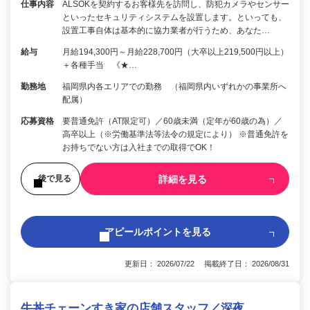
仕事内容
ALSOKを契約するお客様先を訪問し、防犯カメラやセンサー
といったセキュリティシステムを設置します。といっても、
設置工事自体は基本的に協力業者が行うため、あなた…
給与
月給194,300円～月給228,700円（大卒以上219,500円以上）
＋各種手当 《★…
勤務地
福岡県内各エリアでの勤務 （福岡県内いずれかの事業所へ
配属）
応募資格
要普通免許（AT限定可）／60歳未満（定年が60歳の為）／
高卒以上（※労働基準法等法令の規定により） ※普通免許を
お持ちでない方は入社までの取得でOK！
詳細を見る
後で見る
アピールポイントを見る
更新日： 2026/07/22 掲載終了日： 2026/08/31
牛丼チェーンすき家の店舗スタッフ／深夜