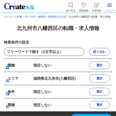
後で見る
閲覧履歴
会員登録
メニュー
クリエイト転職・求人TOP
＞
福岡県
＞
福岡県北九州市
＞
北九州市八幡西区の転職・求人情報
北九州市八幡西区の転職・求人情報
検索条件の設定
絞り込む
職種
指定しない
選択
エリア
福岡県北九州市(八幡西区)
選択
条件
指定しない
選択
業種
指定しない
選択