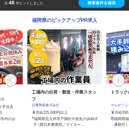
48
検索条件を保存
全
件ヒットしました
福岡県のピックアップPR求人
工場内の出荷・製造・作業スタッ
トラック
フ
業所
日豊興産株式会社
マルゼン 
転士手当含
..
月給225,000円以上
月給350
岡市内のお
福岡県北九州市戸畑区中原先の浜46-8
福岡県福
0（西日本事業所／マイカー...
通勤可）