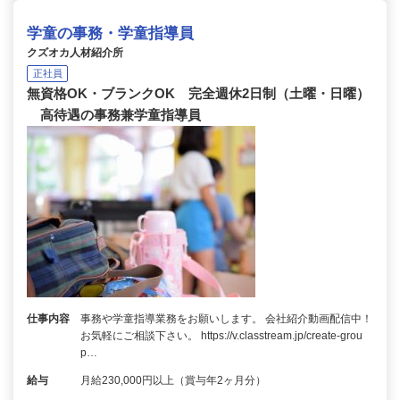
学童の事務・学童指導員
クズオカ人材紹介所
正社員
無資格OK・ブランクOK 完全週休2日制（土曜・日曜）
高待遇の事務兼学童指導員
仕事内容
事務や学童指導業務をお願いします。 会社紹介動画配信中！
お気軽にご相談下さい。 https://v.classtream.jp/create-grou
p…
給与
月給230,000円以上（賞与年2ヶ月分）