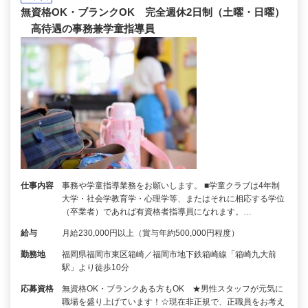
無資格OK・ブランクOK 完全週休2日制（土曜・日曜）
高待遇の事務兼学童指導員
仕事内容
事務や学童指導業務をお願いします。 ■学童クラブは4年制
大学・社会学教育学・心理学等、またはそれに相応する学位
（卒業者）であれば有資格者指導員になれます。…
給与
月給230,000円以上（賞与年約500,000円程度）
勤務地
福岡県福岡市東区箱崎／福岡市地下鉄箱崎線「箱崎九大前
駅」より徒歩10分
応募資格
無資格OK・ブランクある方もOK ★男性スタッフが元気に
職場を盛り上げています！☆現在非正規で、正職員をお考え