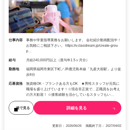
仕事内容
事務や学童指導業務をお願いします。 会社紹介動画配信中！
お気軽にご相談下さい。 https://v.classtream.jp/create-grou
p…
給与
月給240,000円以上（賞与年1.5ヶ月分）
勤務地
福岡県福岡市東区下町／JR鹿児島本線「九産大前駅」より徒
歩8分
応募資格
無資格OK・ブランクある方もOK ★男性スタッフが元気に
職場を盛り上げています！☆現在非正規で、正職員をお考え
の方大歓迎！ ☆接客経験を活かしているスタッフもい…
詳細を見る
後で見る
更新日： 2026/06/26 掲載終了日： 2027/04/02