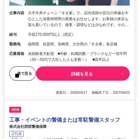
仕事内容
大手牛丼チェーン『すき家』で、店内清掃や翌日の準備を中
心とした深夜時間帯の業務をお任せします。お客様の来店も
落ち着いているので、接客・調理などは少なめです。その…
給与
月収270,000円以上（想定）
勤務地
福岡県、佐賀県、長崎県、大分県の「すき家」各店舗
応募資格
未経験者大歓迎 ■年齢・転職回数・ブランクなど一切不問
（40～50代で入社した人も多数！） ■高卒以上
詳細を見る
後で見る
更新日： 2026/04/17 掲載終了日： 2027/04/23
NEW
工事・イベントの警備または常駐警備スタッフ
株式会社西部警備保障
正社員