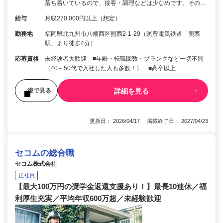
落ち着いているので、接客・調理などは少なめです。その…
給与
月収270,000円以上（想定）
勤務地
福岡県北九州市八幡西区熊西2-1-29（筑豊電気鉄道「熊西
駅」より徒歩4分）
応募資格
未経験者大歓迎 ■年齢・転職回数・ブランクなど一切不問
（40～50代で入社した人も多数！） ■高卒以上
詳細を見る
後で見る
更新日： 2026/04/17 掲載終了日： 2027/04/23
セコムの総合職
セコム株式会社
正社員
【最大100万円の奨学金返還支援あり！】最長10連休／福
利厚生充実／平均年収600万超／未経験歓迎