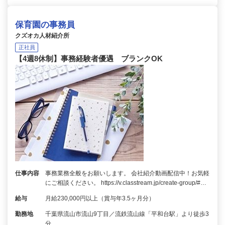
保育園の事務員
クズオカ人材紹介所
正社員
【4週8休制】事務経験者優遇 ブランクOK
仕事内容
事務業務全般をお願いします。 会社紹介動画配信中！お気軽
にご相談ください。 https://v.classtream.jp/create-group/#…
給与
月給230,000円以上（賞与年3.5ヶ月分）
勤務地
千葉県流山市流山9丁目／流鉄流山線「平和台駅」より徒歩3
分