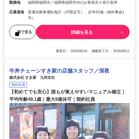
勤務地
福岡県福岡市／福岡県福岡市内のお客様先※直行直帰
応募資格
普通自動車運転免許（AT限定可）、定年65歳（例外事由1
号）
詳細を見る
後で見る
更新日： 2026/06/18 掲載終了日： 2026/09/11
牛丼チェーンすき家の店舗スタッフ／深夜
株式会社 すき家 九州支社
契約社員
【初めてでも安心】誰もが覚えやすいマニュアル確立｜
平均年齢49.1歳｜最大9連休可｜契約社員