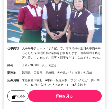
仕事内容
大手牛丼チェーン『すき家』で、店内清掃や翌日の準備を中
心とした深夜時間帯の業務をお任せします。お客様の来店も
落ち着いているので、接客・調理などは少なめです。その…
給与
月収270,000円以上（想定）
勤務地
福岡県、佐賀県、長崎県、大分県の「すき家」各店舗
応募資格
未経験者大歓迎 ■年齢・転職回数・ブランクなど一切不問
（40～50代で入社した人も多数！） ■高卒以上
詳細を見る
後で見る