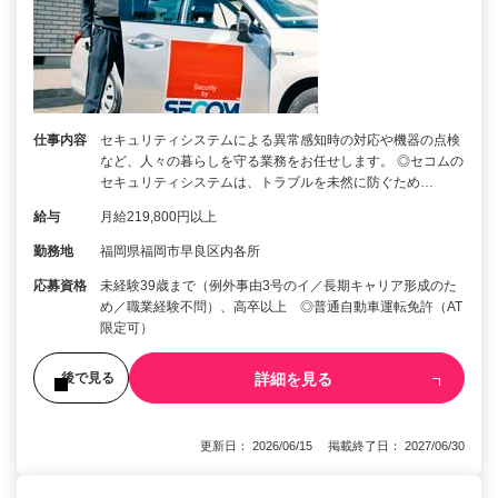
仕事内容
セキュリティシステムによる異常感知時の対応や機器の点検
など、人々の暮らしを守る業務をお任せします。 ◎セコムの
セキュリティシステムは、トラブルを未然に防ぐため…
給与
月給219,800円以上
勤務地
福岡県福岡市早良区内各所
応募資格
未経験39歳まで（例外事由3号のイ／長期キャリア形成のた
め／職業経験不問）、高卒以上 ◎普通自動車運転免許（AT
限定可）
詳細を見る
後で見る
更新日： 2026/06/15 掲載終了日： 2027/06/30