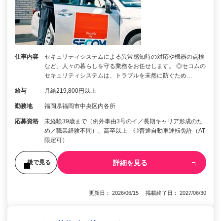
仕事内容
セキュリティシステムによる異常感知時の対応や機器の点検
など、人々の暮らしを守る業務をお任せします。 ◎セコムの
セキュリティシステムは、トラブルを未然に防ぐため…
給与
月給219,800円以上
勤務地
福岡県福岡市中央区内各所
応募資格
未経験39歳まで（例外事由3号のイ／長期キャリア形成のた
め／職業経験不問）、高卒以上 ◎普通自動車運転免許（AT
限定可）
詳細を見る
後で見る
更新日： 2026/06/15 掲載終了日： 2027/06/30