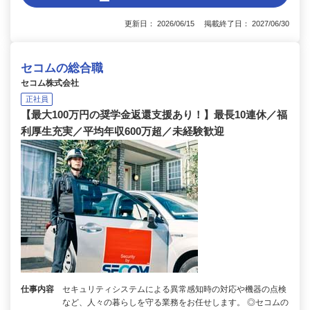
更新日： 2026/06/15 掲載終了日： 2027/06/30
セコムの総合職
セコム株式会社
正社員
【最大100万円の奨学金返還支援あり！】最長10連休／福
利厚生充実／平均年収600万超／未経験歓迎
仕事内容
セキュリティシステムによる異常感知時の対応や機器の点検
など、人々の暮らしを守る業務をお任せします。 ◎セコムの