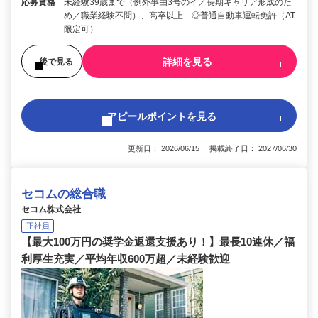
応募資格
未経験39歳まで（例外事由3号のイ／長期キャリア形成のた
め／職業経験不問）、高卒以上 ◎普通自動車運転免許（AT
限定可）
詳細を見る
後で見る
アピールポイントを見る
更新日： 2026/06/15 掲載終了日： 2027/06/30
セコムの総合職
セコム株式会社
正社員
【最大100万円の奨学金返還支援あり！】最長10連休／福
利厚生充実／平均年収600万超／未経験歓迎