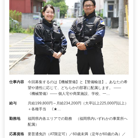
仕事内容
今回募集するのは【機械警備】と【警備輸送】。あなたの希
望や適性に応じて、どちらかの部署に配属します。 ――
《機械警備》―― 個人宅や商業施設、学校、一…
給与
月給199,800円～月給234,200円（大卒以上225,000円以上）
＋各種手当 《★…
勤務地
福岡県内各エリアでの勤務 （福岡県内いずれかの事業所へ
配属）
応募資格
要普通免許（AT限定可）／60歳未満（定年が60歳の為）／