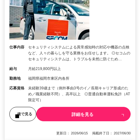
仕事内容
セキュリティシステムによる異常感知時の対応や機器の点検
など、人々の暮らしを守る業務をお任せします。 ◎セコムの
セキュリティシステムは、トラブルを未然に防ぐため…
給与
月給219,800円以上
勤務地
福岡県福岡市東区内各所
応募資格
未経験39歳まで（例外事由3号のイ／長期キャリア形成のた
め／職業経験不問）、高卒以上 ◎普通自動車運転免許（AT
限定可）
詳細を見る
後で見る
更新日： 2026/06/15 掲載終了日： 2027/06/30