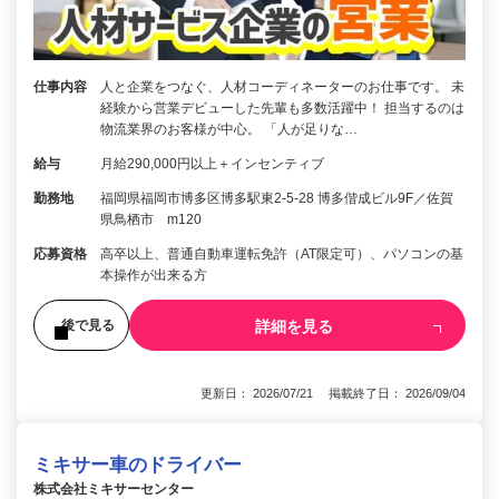
仕事内容
人と企業をつなぐ、人材コーディネーターのお仕事です。 未
経験から営業デビューした先輩も多数活躍中！ 担当するのは
物流業界のお客様が中心。 「人が足りな…
給与
月給290,000円以上＋インセンティブ
勤務地
福岡県福岡市博多区博多駅東2-5-28 博多偕成ビル9F／佐賀
県鳥栖市 m120
応募資格
高卒以上、普通自動車運転免許（AT限定可）、パソコンの基
本操作が出来る方
詳細を見る
後で見る
更新日： 2026/07/21 掲載終了日： 2026/09/04
ミキサー車のドライバー
株式会社ミキサーセンター