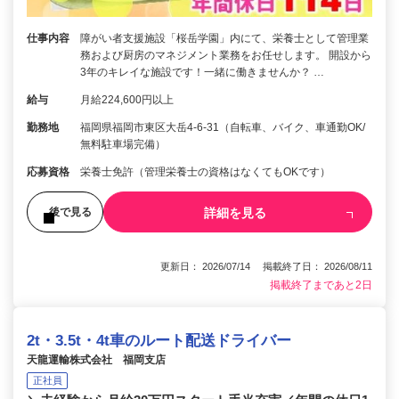
仕事内容
障がい者支援施設「桜岳学園」内にて、栄養士として管理業
務および厨房のマネジメント業務をお任せします。 開設から
3年のキレイな施設です！一緒に働きませんか？ …
給与
月給224,600円以上
勤務地
福岡県福岡市東区大岳4-6-31（自転車、バイク、車通勤OK/
無料駐車場完備）
応募資格
栄養士免許（管理栄養士の資格はなくてもOKです）
詳細を見る
後で見る
更新日： 2026/07/14 掲載終了日： 2026/08/11
掲載終了まであと2日
2t・3.5t・4t車のルート配送ドライバー
天龍運輸株式会社 福岡支店
正社員