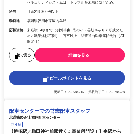
セキュリティシステムは、トラブルを未然に防ぐため…
給与
月給219,800円以上
勤務地
福岡県福岡市東区内各所
応募資格
未経験39歳まで（例外事由3号のイ／長期キャリア形成のた
め／職業経験不問）、高卒以上 ◎普通自動車運転免許（AT
限定可）
詳細を見る
後で見る
アピールポイントを見る
更新日： 2026/06/15 掲載終了日： 2027/06/30
配車センターでの営業配車スタッフ
北通株式会社 福岡配車センター
正社員
【博多駅／櫛田神社前駅近くに事業所開設！】◆駅から