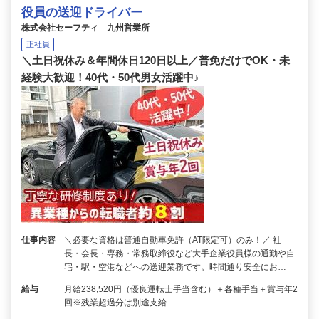
役員の送迎ドライバー
株式会社セーフティ 九州営業所
正社員
＼土日祝休み＆年間休日120日以上／普免だけでOK・未
経験大歓迎！40代・50代男女活躍中♪
仕事内容
＼必要な資格は普通自動車免許（AT限定可）のみ！／ 社
長・会長・専務・常務取締役など大手企業役員様の通勤や自
宅・駅・空港などへの送迎業務です。時間通り安全にお…
給与
月給238,520円（優良運転士手当含む）＋各種手当＋賞与年2
回※残業超過分は別途支給