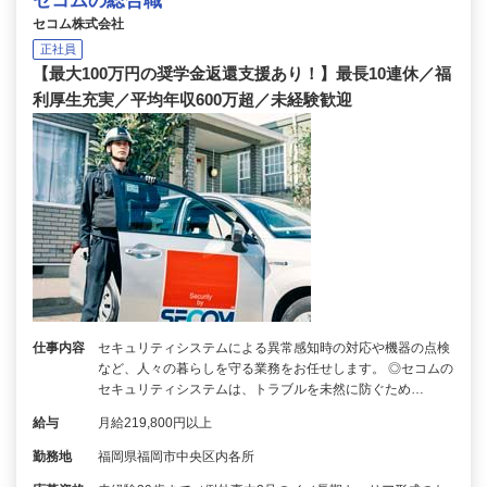
セコムの総合職
セコム株式会社
正社員
【最大100万円の奨学金返還支援あり！】最長10連休／福
利厚生充実／平均年収600万超／未経験歓迎
仕事内容
セキュリティシステムによる異常感知時の対応や機器の点検
など、人々の暮らしを守る業務をお任せします。 ◎セコムの
セキュリティシステムは、トラブルを未然に防ぐため…
給与
月給219,800円以上
勤務地
福岡県福岡市中央区内各所