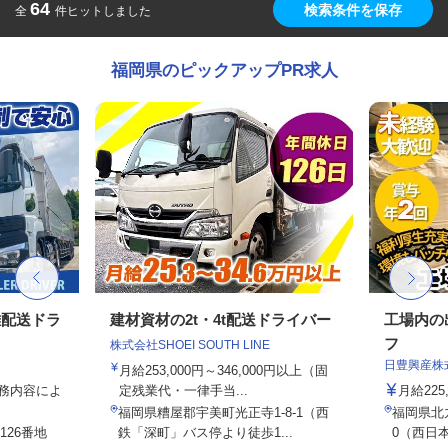
64
検索条件を保存
全
件ヒットしました
福岡県のピックアップPR求人
離配送ドラ
建材資材の2t・4t配送ドライバー
工場内の
フ
株式会社SHOEI SOUTH LINE
日豊興産株
月給253,000円～346,000円以上（固
業務内容によ
定残業代・一律手当...
月給225
福岡県糟屋郡宇美町光正寺1-8-1（西
福岡県北
126番地
鉄「深町」バス停より徒歩1...
0（西日本