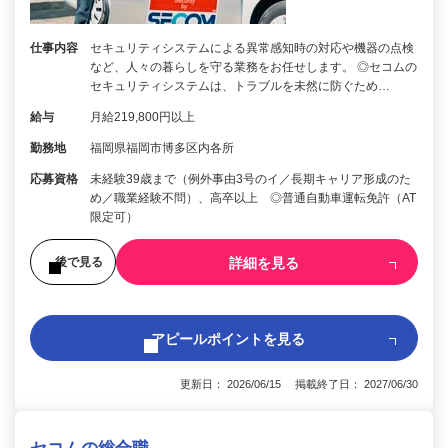
仕事内容
セキュリティシステムによる異常感知時の対応や機器の点検
など、人々の暮らしを守る業務をお任せします。 ◎セコムの
セキュリティシステムは、トラブルを未然に防ぐため…
給与
月給219,800円以上
勤務地
福岡県福岡市博多区内各所
応募資格
未経験39歳まで（例外事由3号のイ／長期キャリア形成のた
め／職業経験不問）、高卒以上 ◎普通自動車運転免許（AT
限定可）
詳細を見る
後で見る
アピールポイントを見る
更新日： 2026/06/15 掲載終了日： 2027/06/30