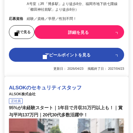
A号室（JR「博多駅」より徒歩8分、福岡市地下鉄七隈線
「櫛田神社前駅」より徒歩8分）
応募資格
経験／資格／学歴／性別不問！
詳細を見る
後で見る
アピールポイントを見る
更新日： 2026/04/23 掲載終了日： 2027/04/23
ALSOKのセキュリティスタッフ
ALSOK株式会社
正社員
95%が未経験スタート｜1年目で月収31万円以上も！｜賞
与平均137万円｜20代30代多数活躍中！