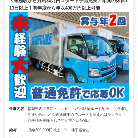
＼未経験から月給30万円スタート手当充実／年間の休日1
13日以上！初年度から年収400万円以上可能
仕事内容
福岡県内の書店・コンビニへの出版物ルート配送。 ＼仕事し
やすいPoint／ ◎近距離中心でルートを覚えればラクラク！
◎手積み手降ろしですが重たい荷物…
給与
月給300,000円以上 ※一律手当含む