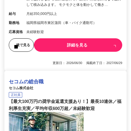
して積み込みます。 モクモクと体を動かして働き…
給与
月給350,000円以上
勤務地
福岡県福岡市東区蒲田（車・バイク通勤可）
応募資格
未経験歓迎
詳細を見る
後で見る
更新日： 2026/06/30 掲載終了日： 2027/06/29
セコムの総合職
セコム株式会社
正社員
【最大100万円の奨学金返還支援あり！】最長10連休／福
利厚生充実／平均年収600万超／未経験歓迎