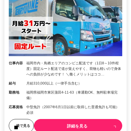
仕事内容
福岡市内・鳥栖エリアのコンビニ配送です（1日8～10件程
度）固定ルート配送で道が覚えやすく、荷物も軽いので身体
への負担が少なめです！ ＼働くメリットはココ…
給与
月給310,000以上（一律手当含む）
勤務地
福岡県福岡市東区蒲田4-11-63（車通勤OK、無料駐車場完
備）
応募資格
中型免許（2007年6月1日以前に取得した普通免許も可能）
必須
詳細を見る
後で見る