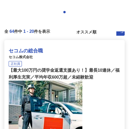
64
1
-
20
全
件中
件を表示
セコムの総合職
セコム株式会社
正社員
【最大100万円の奨学金返還支援あり！】最長10連休／福
利厚生充実／平均年収600万超／未経験歓迎