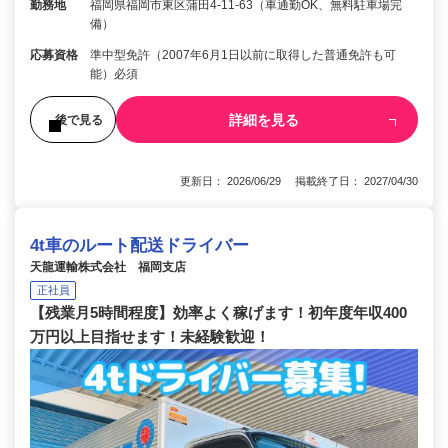
勤務地
福岡県福岡市東区蒲田4-11-63（車通勤OK、無料駐車場完
備）
応募資格
準中型免許（2007年6月1日以前に取得した普通免許も可
能）必須
詳細を見る
後で見る
更新日： 2026/06/29 掲載終了日： 2027/04/30
4t車のルート配送ドライバー
天龍運輸株式会社 福岡支店
正社員
【残業月5時間程度】効率よく稼げます！初年度年収400
万円以上目指せます！未経験歓迎！