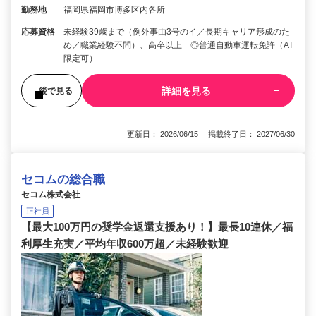
勤務地
福岡県福岡市博多区内各所
応募資格
未経験39歳まで（例外事由3号のイ／長期キャリア形成のた
め／職業経験不問）、高卒以上 ◎普通自動車運転免許（AT
限定可）
詳細を見る
後で見る
更新日： 2026/06/15 掲載終了日： 2027/06/30
セコムの総合職
セコム株式会社
正社員
【最大100万円の奨学金返還支援あり！】最長10連休／福
利厚生充実／平均年収600万超／未経験歓迎