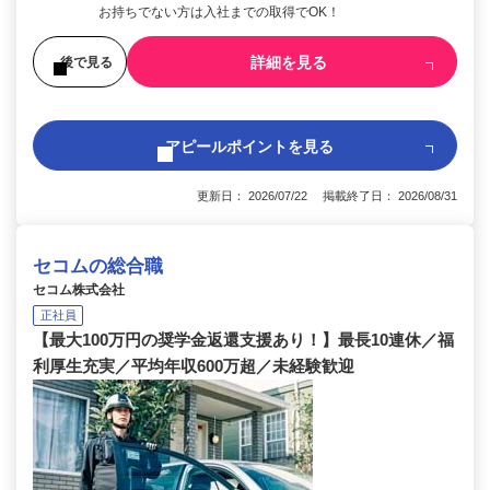
お持ちでない方は入社までの取得でOK！
詳細を見る
後で見る
アピールポイントを見る
更新日： 2026/07/22 掲載終了日： 2026/08/31
セコムの総合職
セコム株式会社
正社員
【最大100万円の奨学金返還支援あり！】最長10連休／福
利厚生充実／平均年収600万超／未経験歓迎