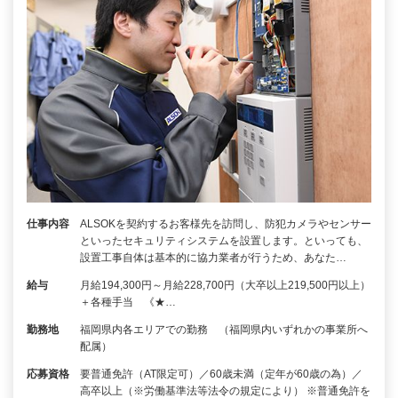
仕事内容
ALSOKを契約するお客様先を訪問し、防犯カメラやセンサー
といったセキュリティシステムを設置します。といっても、
設置工事自体は基本的に協力業者が行うため、あなた…
給与
月給194,300円～月給228,700円（大卒以上219,500円以上）
＋各種手当 《★…
勤務地
福岡県内各エリアでの勤務 （福岡県内いずれかの事業所へ
配属）
応募資格
要普通免許（AT限定可）／60歳未満（定年が60歳の為）／
高卒以上（※労働基準法等法令の規定により） ※普通免許を