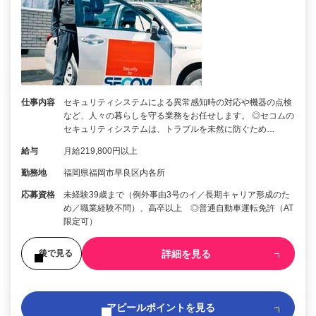
仕事内容
セキュリティシステムによる異常感知時の対応や機器の点検
など、人々の暮らしを守る業務をお任せします。 ◎セコムの
セキュリティシステムは、トラブルを未然に防ぐため…
給与
月給219,800円以上
勤務地
福岡県福岡市早良区内各所
応募資格
未経験39歳まで（例外事由3号のイ／長期キャリア形成のた
め／職業経験不問）、高卒以上 ◎普通自動車運転免許（AT
限定可）
詳細を見る
後で見る
アピールポイントを見る