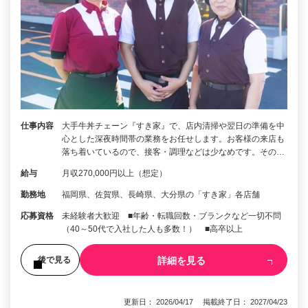
仕事内容
大手牛丼チェーン『すき家』で、店内清掃や翌日の準備を中
心とした深夜時間帯の業務をお任せします。お客様の来店も
落ち着いているので、接客・調理などは少なめです。その…
給与
月収270,000円以上（想定）
勤務地
福岡県、佐賀県、長崎県、大分県の「すき家」各店舗
応募資格
未経験者大歓迎 ■年齢・転職回数・ブランクなど一切不問
（40～50代で入社した人も多数！） ■高卒以上
詳細を見る
後で見る
更新日： 2026/04/17 掲載終了日： 2027/04/23