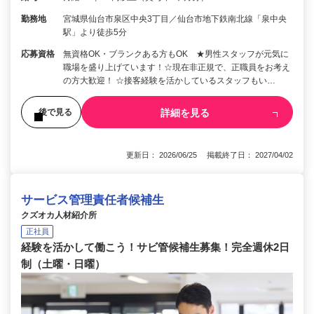
勤務地
宮城県仙台市泉区中央3丁目／仙台市地下鉄南北線「泉中央
駅」より徒歩5分
応募資格
無資格OK・ブランクある方もOK ★男性スタッフが元気に
職場を盛り上げています！☆現在非正規で、正職員をお考え
の方大歓迎！ ☆接客経験を活かしているスタッフもい…
詳細を見る
後で見る
更新日： 2026/06/25 掲載終了日： 2027/04/02
サービス管理責任者候補生
クズオカ人材紹介所
正社員
経験を活かして働こう！サビ管候補生募集！完全週休2日
制（土曜・日曜）