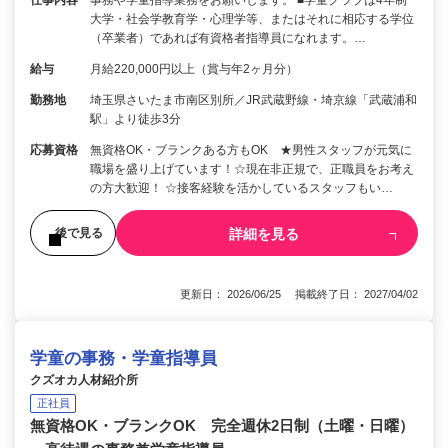
仕事内容
事務や学童指導業務をお願いします。 ■学童クラブは4年制
大学・社会学教育学・心理学等、またはそれに相応する学位
（卒業者）であれば有資格者指導員になれます。…
給与
月給220,000円以上（賞与年2ヶ月分）
勤務地
埼玉県さいたま市南区別所／JR武蔵野線・埼京線「武蔵浦和
駅」より徒歩3分
応募資格
無資格OK・ブランクある方もOK ★男性スタッフが元気に
職場を盛り上げています！☆現在非正規で、正職員をお考え
の方大歓迎！ ☆接客経験を活かしているスタッフもい…
詳細を見る
後で見る
更新日： 2026/06/25 掲載終了日： 2027/04/02
学童の事務・学童指導員
クズオカ人材紹介所
正社員
無資格OK・ブランクOK 完全週休2日制（土曜・日曜）