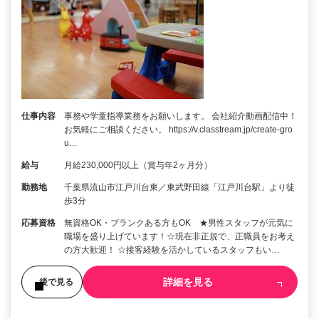
仕事内容
事務や学童指導業務をお願いします。 会社紹介動画配信中！
お気軽にご相談ください。 https://v.classtream.jp/create-gro
u…
給与
月給230,000円以上（賞与年2ヶ月分）
勤務地
千葉県流山市江戸川台東／東武野田線「江戸川台駅」より徒
歩3分
応募資格
無資格OK・ブランクある方もOK ★男性スタッフが元気に
職場を盛り上げています！☆現在非正規で、正職員をお考え
の方大歓迎！ ☆接客経験を活かしているスタッフもい…
詳細を見る
後で見る