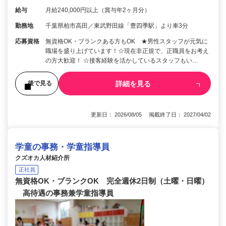
給与
月給240,000円以上（賞与年2ヶ月分）
勤務地
千葉県柏市高田／東武野田線「豊四季駅」より車3分
応募資格
無資格OK・ブランクある方もOK ★男性スタッフが元気に
職場を盛り上げています！☆現在非正規で、正職員をお考え
の方大歓迎！ ☆接客経験を活かしているスタッフもい…
詳細を見る
後で見る
更新日： 2026/08/05 掲載終了日： 2027/04/02
学童の事務・学童指導員
クズオカ人材紹介所
正社員
無資格OK・ブランクOK 完全週休2日制（土曜・日曜）
高待遇の事務兼学童指導員