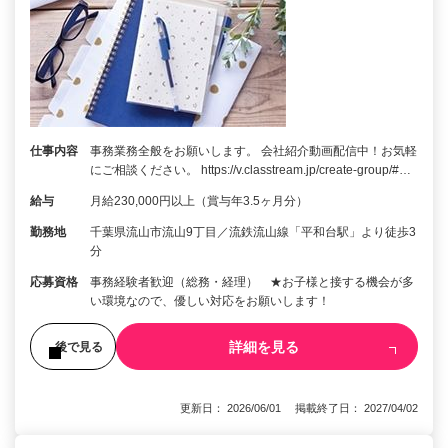
仕事内容
事務業務全般をお願いします。 会社紹介動画配信中！お気軽
にご相談ください。 https://v.classtream.jp/create-group/#…
給与
月給230,000円以上（賞与年3.5ヶ月分）
勤務地
千葉県流山市流山9丁目／流鉄流山線「平和台駅」より徒歩3
分
応募資格
事務経験者歓迎（総務・経理） ★お子様と接する機会が多
い環境なので、優しい対応をお願いします！
詳細を見る
後で見る
更新日： 2026/06/01 掲載終了日： 2027/04/02