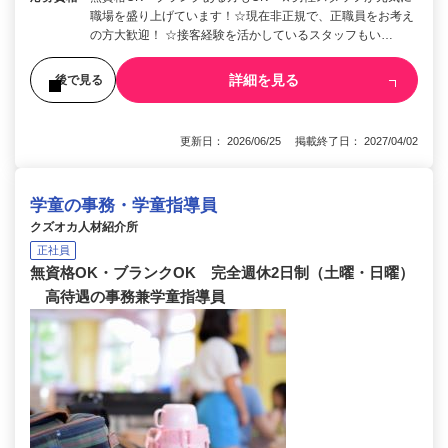
職場を盛り上げています！☆現在非正規で、正職員をお考え
の方大歓迎！ ☆接客経験を活かしているスタッフもい…
詳細を見る
後で見る
更新日： 2026/06/25 掲載終了日： 2027/04/02
学童の事務・学童指導員
クズオカ人材紹介所
正社員
無資格OK・ブランクOK 完全週休2日制（土曜・日曜）
高待遇の事務兼学童指導員