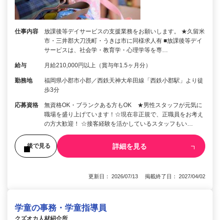
仕事内容
放課後等デイサービスの支援業務をお願いします。 ★久留米
市・三井郡大刀洗町・うきは市に同様求人有 ■放課後等デイ
サービスは、社会学・教育学・心理学等を専…
給与
月給210,000円以上（賞与年1.5ヶ月分）
勤務地
福岡県小郡市小郡／西鉄天神大牟田線「西鉄小郡駅」より徒
歩3分
応募資格
無資格OK・ブランクある方もOK ★男性スタッフが元気に
職場を盛り上げています！☆現在非正規で、正職員をお考え
の方大歓迎！ ☆接客経験を活かしているスタッフもい…
詳細を見る
後で見る
更新日： 2026/07/13 掲載終了日： 2027/04/02
学童の事務・学童指導員
クズオカ人材紹介所