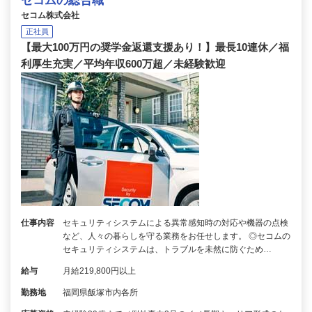
セコムの総合職
セコム株式会社
正社員
【最大100万円の奨学金返還支援あり！】最長10連休／福
利厚生充実／平均年収600万超／未経験歓迎
仕事内容
セキュリティシステムによる異常感知時の対応や機器の点検
など、人々の暮らしを守る業務をお任せします。 ◎セコムの
セキュリティシステムは、トラブルを未然に防ぐため…
給与
月給219,800円以上
勤務地
福岡県飯塚市内各所