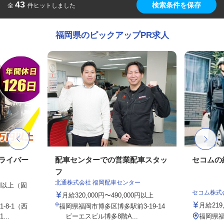
43
検索条件を保存
全
件ヒットしました
福岡県のピックアップPR求人
ドライバー
配車センターでの営業配車スタッ
セコムの
フ
北通株式会社 福岡配車センター
0円以上（固
セコム株式
月給320,000円〜490,000円以上
月給219
8-1（西
福岡県福岡市博多区博多駅前3-19-14
..
ビーエスビル博多8階A...
福岡県