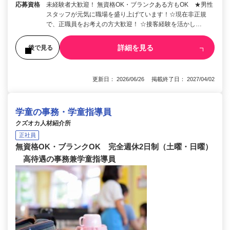
応募資格
未経験者大歓迎！ 無資格OK・ブランクある方もOK ★男性
スタッフが元気に職場を盛り上げています！☆現在非正規
で、正職員をお考えの方大歓迎！ ☆接客経験を活かし…
詳細を見る
後で見る
更新日： 2026/06/26 掲載終了日： 2027/04/02
学童の事務・学童指導員
クズオカ人材紹介所
正社員
無資格OK・ブランクOK 完全週休2日制（土曜・日曜）
高待遇の事務兼学童指導員