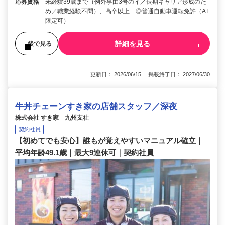
応募資格
未経験39歳まで（例外事由3号のイ／長期キャリア形成のた
め／職業経験不問）、高卒以上 ◎普通自動車運転免許（AT
限定可）
詳細を見る
後で見る
更新日： 2026/06/15 掲載終了日： 2027/06/30
牛丼チェーンすき家の店舗スタッフ／深夜
株式会社 すき家 九州支社
契約社員
【初めてでも安心】誰もが覚えやすいマニュアル確立｜
平均年齢49.1歳｜最大9連休可｜契約社員