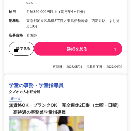
eate…
給与
月給320,000円以上（賞与年4ヶ月分）
勤務地
東京都足立区島根3丁目／東武伊勢崎線「西新井駅」より徒
歩10分
応募資格
看護師
詳細を見る
後で見る
更新日： 2026/05/01 掲載終了日： 2027/04/02
学童の事務・学童指導員
クズオカ人材紹介所
正社員
無資格OK・ブランクOK 完全週休2日制（土曜・日曜）
高待遇の事務兼学童指導員