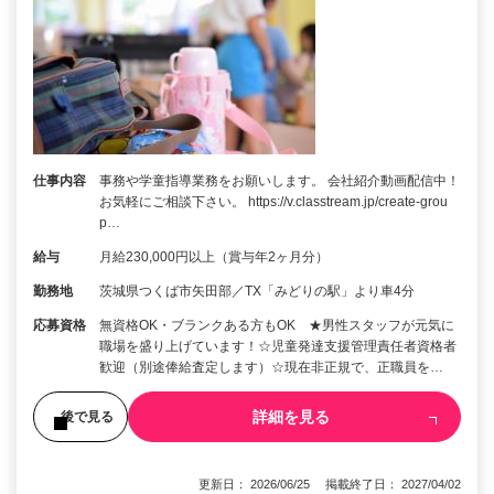
仕事内容
事務や学童指導業務をお願いします。 会社紹介動画配信中！
お気軽にご相談下さい。 https://v.classtream.jp/create-grou
p…
給与
月給230,000円以上（賞与年2ヶ月分）
勤務地
茨城県つくば市矢田部／TX「みどりの駅」より車4分
応募資格
無資格OK・ブランクある方もOK ★男性スタッフが元気に
職場を盛り上げています！☆児童発達支援管理責任者資格者
歓迎（別途俸給査定します）☆現在非正規で、正職員を…
詳細を見る
後で見る
更新日： 2026/06/25 掲載終了日： 2027/04/02