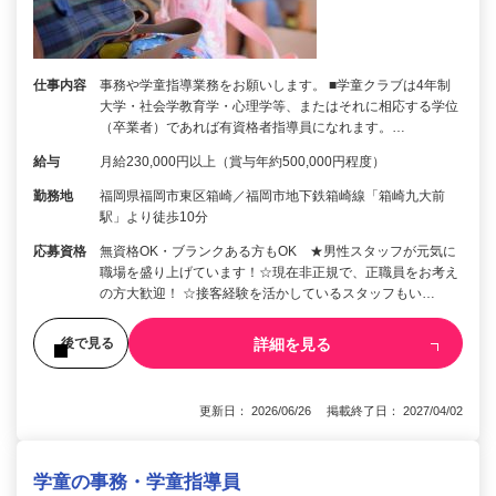
仕事内容
事務や学童指導業務をお願いします。 ■学童クラブは4年制
大学・社会学教育学・心理学等、またはそれに相応する学位
（卒業者）であれば有資格者指導員になれます。…
給与
月給230,000円以上（賞与年約500,000円程度）
勤務地
福岡県福岡市東区箱崎／福岡市地下鉄箱崎線「箱崎九大前
駅」より徒歩10分
応募資格
無資格OK・ブランクある方もOK ★男性スタッフが元気に
職場を盛り上げています！☆現在非正規で、正職員をお考え
の方大歓迎！ ☆接客経験を活かしているスタッフもい…
詳細を見る
後で見る
更新日： 2026/06/26 掲載終了日： 2027/04/02
学童の事務・学童指導員