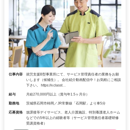
仕事内容
就労支援B型事業所にて、サービス管理責任者の業務をお願
いします（候補生）。 会社紹介動画配信中！お気軽にご相談
下さい。 https://v.classt…
給与
月給270,000円以上（賞与年1.5ヶ月分）
勤務地
茨城県石岡市柿岡／JR常磐線「石岡駅」より車5分
応募資格
放課後等デイサービス、老人介護施設、特別養護老人ホーム
などでの5年以上の経験者等（サービス管理責任者基礎研修
受講資格者）