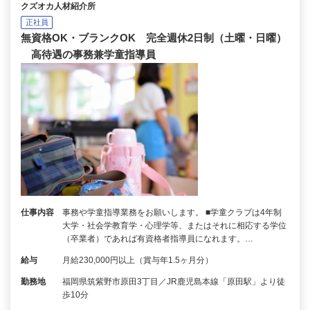
クズオカ人材紹介所
正社員
無資格OK・ブランクOK 完全週休2日制（土曜・日曜）
高待遇の事務兼学童指導員
仕事内容
事務や学童指導業務をお願いします。 ■学童クラブは4年制
大学・社会学教育学・心理学等、またはそれに相応する学位
（卒業者）であれば有資格者指導員になれます。…
給与
月給230,000円以上（賞与年1.5ヶ月分）
勤務地
福岡県筑紫野市原田3丁目／JR鹿児島本線「原田駅」より徒
歩10分