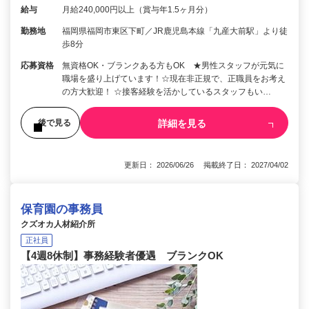
給与
月給240,000円以上（賞与年1.5ヶ月分）
勤務地
福岡県福岡市東区下町／JR鹿児島本線「九産大前駅」より徒
歩8分
応募資格
無資格OK・ブランクある方もOK ★男性スタッフが元気に
職場を盛り上げています！☆現在非正規で、正職員をお考え
の方大歓迎！ ☆接客経験を活かしているスタッフもい…
詳細を見る
後で見る
更新日： 2026/06/26 掲載終了日： 2027/04/02
保育園の事務員
クズオカ人材紹介所
正社員
【4週8休制】事務経験者優遇 ブランクOK