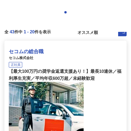
43
1
-
20
全
件中
件を表示
セコムの総合職
セコム株式会社
正社員
【最大100万円の奨学金返還支援あり！】最長10連休／福
利厚生充実／平均年収600万超／未経験歓迎