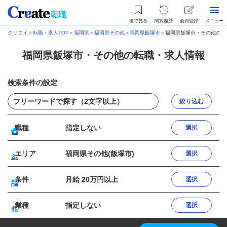
後で見る
閲覧履歴
会員登録
メニュー
クリエイト転職・求人TOP
＞
福岡県
＞
福岡県その他
＞
福岡県飯塚市
＞
福岡県飯塚市・その他の転
福岡県飯塚市・その他の転職・求人情報
検索条件の設定
絞り込む
職種
指定しない
選択
エリア
福岡県その他(飯塚市)
選択
条件
月給 20万円以上
選択
業種
指定しない
選択