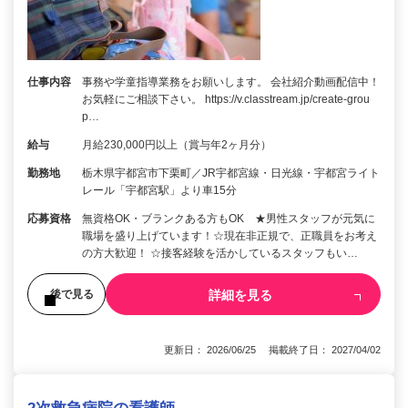
仕事内容
事務や学童指導業務をお願いします。 会社紹介動画配信中！
お気軽にご相談下さい。 https://v.classtream.jp/create-grou
p…
給与
月給230,000円以上（賞与年2ヶ月分）
勤務地
栃木県宇都宮市下栗町／JR宇都宮線・日光線・宇都宮ライト
レール「宇都宮駅」より車15分
応募資格
無資格OK・ブランクある方もOK ★男性スタッフが元気に
職場を盛り上げています！☆現在非正規で、正職員をお考え
の方大歓迎！ ☆接客経験を活かしているスタッフもい…
詳細を見る
後で見る
更新日： 2026/06/25 掲載終了日： 2027/04/02