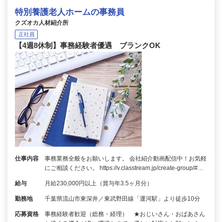
特別養護老人ホームの事務員
クズオカ人材紹介所
正社員
【4週8休制】事務経験者優遇 ブランクOK
仕事内容
事務業務全般をお願いします。 会社紹介動画配信中！お気軽
にご相談ください。 https://v.classtream.jp/create-group/#…
給与
月給230,000円以上（賞与年3.5ヶ月分）
勤務地
千葉県流山市東深井／東武野田線「運河駅」より徒歩10分
応募資格
事務経験者歓迎（総務・経理） ★おじいさん・おばあさん