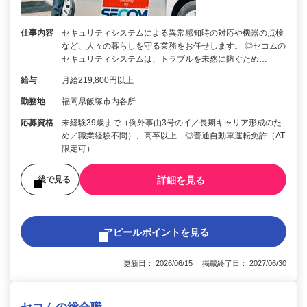
仕事内容
セキュリティシステムによる異常感知時の対応や機器の点検
など、人々の暮らしを守る業務をお任せします。 ◎セコムの
セキュリティシステムは、トラブルを未然に防ぐため…
給与
月給219,800円以上
勤務地
福岡県飯塚市内各所
応募資格
未経験39歳まで（例外事由3号のイ／長期キャリア形成のた
め／職業経験不問）、高卒以上 ◎普通自動車運転免許（AT
限定可）
詳細を見る
後で見る
アピールポイントを見る
更新日： 2026/06/15 掲載終了日： 2027/06/30