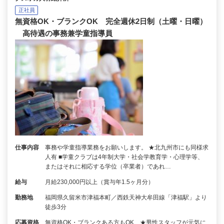
正社員
無資格OK・ブランクOK 完全週休2日制（土曜・日曜）
高待遇の事務兼学童指導員
仕事内容
事務や学童指導業務をお願いします。 ★北九州市にも同様求
人有 ■学童クラブは4年制大学・社会学教育学・心理学等、
またはそれに相応する学位（卒業者）であれ…
給与
月給230,000円以上（賞与年1.5ヶ月分）
勤務地
福岡県久留米市津福本町／西鉄天神大牟田線「津福駅」より
徒歩3分
応募資格
無資格OK・ブランクある方もOK ★男性スタッフが元気に