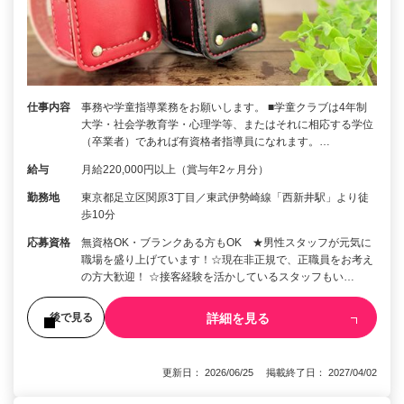
仕事内容
事務や学童指導業務をお願いします。 ■学童クラブは4年制
大学・社会学教育学・心理学等、またはそれに相応する学位
（卒業者）であれば有資格者指導員になれます。…
給与
月給220,000円以上（賞与年2ヶ月分）
勤務地
東京都足立区関原3丁目／東武伊勢崎線「西新井駅」より徒
歩10分
応募資格
無資格OK・ブランクある方もOK ★男性スタッフが元気に
職場を盛り上げています！☆現在非正規で、正職員をお考え
の方大歓迎！ ☆接客経験を活かしているスタッフもい…
詳細を見る
後で見る
更新日： 2026/06/25 掲載終了日： 2027/04/02