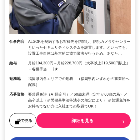
仕事内容
ALSOKを契約するお客様先を訪問し、防犯カメラやセンサー
といったセキュリティシステムを設置します。といっても、
設置工事自体は基本的に協力業者が行うため、あなた…
給与
月給194,300円～月給228,700円（大卒以上219,500円以上）
＋各種手当 《★…
勤務地
福岡県内各エリアでの勤務 （福岡県内いずれかの事業所へ
配属）
応募資格
要普通免許（AT限定可）／60歳未満（定年が60歳の為）／
高卒以上（※労働基準法等法令の規定により） ※普通免許を
お持ちでない方は入社までの取得でOK！
詳細を見る
後で見る