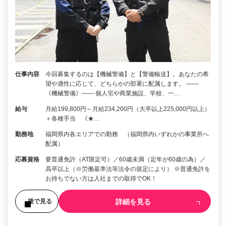
仕事内容
今回募集するのは【機械警備】と【警備輸送】。あなたの希
望や適性に応じて、どちらかの部署に配属します。 ――
《機械警備》―― 個人宅や商業施設、学校、一…
給与
月給199,800円～月給234,200円（大卒以上225,000円以上）
＋各種手当 《★…
勤務地
福岡県内各エリアでの勤務 （福岡県内いずれかの事業所へ
配属）
応募資格
要普通免許（AT限定可）／60歳未満（定年が60歳の為）／
高卒以上（※労働基準法等法令の規定により） ※普通免許を
お持ちでない方は入社までの取得でOK！
詳細を見る
後で見る