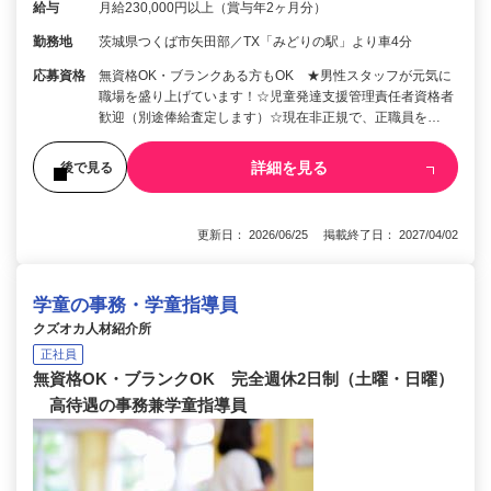
給与
月給230,000円以上（賞与年2ヶ月分）
勤務地
茨城県つくば市矢田部／TX「みどりの駅」より車4分
応募資格
無資格OK・ブランクある方もOK ★男性スタッフが元気に
職場を盛り上げています！☆児童発達支援管理責任者資格者
歓迎（別途俸給査定します）☆現在非正規で、正職員を…
詳細を見る
後で見る
更新日： 2026/06/25 掲載終了日： 2027/04/02
学童の事務・学童指導員
クズオカ人材紹介所
正社員
無資格OK・ブランクOK 完全週休2日制（土曜・日曜）
高待遇の事務兼学童指導員