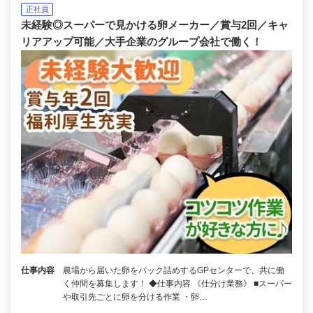
正社員
未経験◎スーパーで見かける卵メーカー／賞与2回／キャ
リアアップ可能／大手企業のグループ会社で働く！
仕事内容
農場から届いた卵をパック詰めするGPセンターで、共に働
く仲間を募集します！ ◆仕事内容 《仕分け業務》 ■スーパー
や取引先ごとに卵を分ける作業 ・卵…