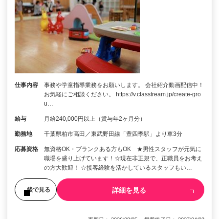
仕事内容
事務や学童指導業務をお願いします。 会社紹介動画配信中！
お気軽にご相談ください。 https://v.classtream.jp/create-gro
u…
給与
月給240,000円以上（賞与年2ヶ月分）
勤務地
千葉県柏市高田／東武野田線「豊四季駅」より車3分
応募資格
無資格OK・ブランクある方もOK ★男性スタッフが元気に
職場を盛り上げています！☆現在非正規で、正職員をお考え
の方大歓迎！ ☆接客経験を活かしているスタッフもい…
詳細を見る
後で見る