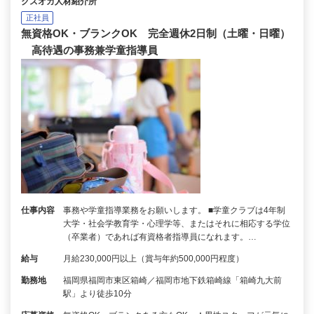
クズオカ人材紹介所
正社員
無資格OK・ブランクOK 完全週休2日制（土曜・日曜）
高待遇の事務兼学童指導員
仕事内容
事務や学童指導業務をお願いします。 ■学童クラブは4年制
大学・社会学教育学・心理学等、またはそれに相応する学位
（卒業者）であれば有資格者指導員になれます。…
給与
月給230,000円以上（賞与年約500,000円程度）
勤務地
福岡県福岡市東区箱崎／福岡市地下鉄箱崎線「箱崎九大前
駅」より徒歩10分