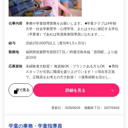
仕事内容
事務や学童指導業務をお願いします。 ■学童クラブは4年制
大学・社会学教育学・心理学等、またはそれに相応する学位
（卒業者）であれば有資格者指導員になれます。…
給与
月給230,000円以上（賞与年1.5ヶ月分）
勤務地
福岡県筑紫野市原田3丁目／JR鹿児島本線「原田駅」より徒
歩10分
応募資格
未経験者大歓迎！ 無資格OK・ブランクある方もOK ★男性
スタッフが元気に職場を盛り上げています！☆現在非正規
で、正職員をお考えの方大歓迎！ ☆接客経験を活かし…
詳細を見る
後で見る
更新日： 2026/06/26 掲載終了日： 2027/04/02
学童の事務・学童指導員