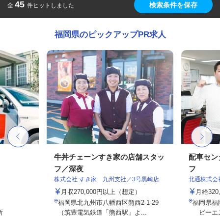
45
検索条件を保存
全
件ヒットしました
福岡県のピックアップPR求人
牛丼チェーンすき家の店舗スタッ
配車セン
フ／深夜
フ
株式会社 すき家 九州支社／3号黒崎店
北通株式会
月収270,000円以上（想定）
月給320
福岡県北九州市八幡西区熊西2-1-29
福岡県福岡
所
（筑豊電気鉄道「熊西駅」よ...
ビーエス