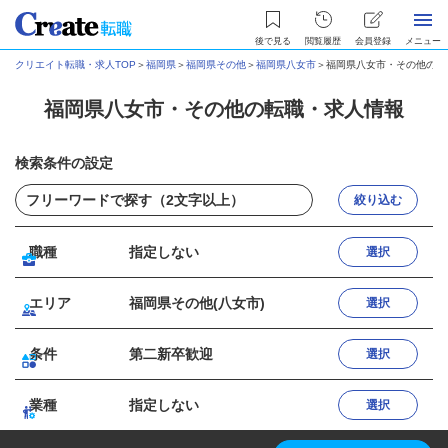
後で見る
閲覧履歴
会員登録
メニュー
クリエイト転職・求人TOP
＞
福岡県
＞
福岡県その他
＞
福岡県八女市
＞
福岡県八女市・その他の転
福岡県八女市・その他の転職・求人情報
検索条件の設定
絞り込む
職種
指定しない
選択
エリア
福岡県その他(八女市)
選択
条件
第二新卒歓迎
選択
業種
指定しない
選択