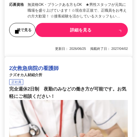
応募資格
無資格OK・ブランクある方もOK ★男性スタッフが元気に
職場を盛り上げています！☆現在非正規で、正職員をお考え
の方大歓迎！ ☆接客経験を活かしているスタッフもい…
詳細を見る
後で見る
更新日： 2026/06/25 掲載終了日： 2027/04/02
2次救急病院の看護師
クズオカ人材紹介所
正社員
完全週休2日制 夜勤のみなどの働き方が可能です。お気
軽にご相談ください！