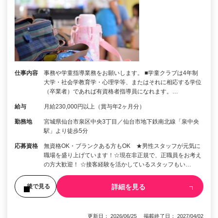
仕事内容
事務や学童指導業務をお願いします。 ■学童クラブは4年制
大学・社会学教育学・心理学等、またはそれに相応する学位
（卒業者）であれば有資格者指導員になれます。…
給与
月給230,000円以上（賞与年2ヶ月分）
勤務地
宮城県仙台市泉区中央3丁目／仙台市地下鉄南北線「泉中央
駅」より徒歩5分
応募資格
無資格OK・ブランクある方もOK ★男性スタッフが元気に
職場を盛り上げています！☆現在非正規で、正職員をお考え
の方大歓迎！ ☆接客経験を活かしているスタッフもい…
詳細を見る
後で見る
更新日： 2026/06/25 掲載終了日： 2027/04/02