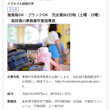
クズオカ人材紹介所
正社員
無資格OK・ブランクOK 完全週休2日制（土曜・日曜）
高待遇の事務兼学童指導員
仕事内容
事務や学童指導業務をお願いします。 会社紹介動画配信中！
お気軽にご相談下さい。 https://v.classtream.jp/create-grou
p…
給与
月給230,000円以上（賞与年2ヶ月分）
勤務地
栃木県宇都宮市下栗町／JR宇都宮線・日光線・宇都宮ライト
レール「宇都宮駅」より車15分