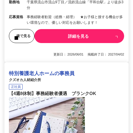
勤務地
千葉県流山市流山9丁目／流鉄流山線「平和台駅」より徒歩3
分
応募資格
事務経験者歓迎（総務・経理） ★お子様と接する機会が多
い環境なので、優しい対応をお願いします！
詳細を見る
後で見る
更新日： 2026/06/01 掲載終了日： 2027/04/02
特別養護老人ホームの事務員
クズオカ人材紹介所
正社員
【4週8休制】事務経験者優遇 ブランクOK