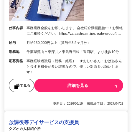
仕事内容
事務業務全般をお願いします。 会社紹介動画配信中！お気軽
にご相談ください。 https://v.classtream.jp/create-group/#…
給与
月給230,000円以上（賞与年3.5ヶ月分）
勤務地
千葉県流山市東深井／東武野田線「運河駅」より徒歩10分
応募資格
事務経験者歓迎（総務・経理） ★おじいさん・おばあさん
と接する機会が多い環境なので、優しい対応をお願いしま
す！
詳細を見る
後で見る
更新日： 2026/06/19 掲載終了日： 2027/04/02
放課後等デイサービスの支援員
クズオカ人材紹介所