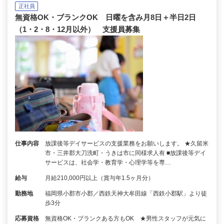
正社員
無資格OK・ブランクOK 日曜を含み月8日＋半日2日
（1・2・8・12月以外） 支援員募集
仕事内容
放課後等デイサービスの支援業務をお願いします。 ★久留米
市・三井郡大刀洗町・うきは市に同様求人有 ■放課後等デイ
サービスは、社会学・教育学・心理学等を専…
給与
月給210,000円以上（賞与年1.5ヶ月分）
勤務地
福岡県小郡市小郡／西鉄天神大牟田線「西鉄小郡駅」より徒
歩3分
応募資格
無資格OK・ブランクある方もOK ★男性スタッフが元気に