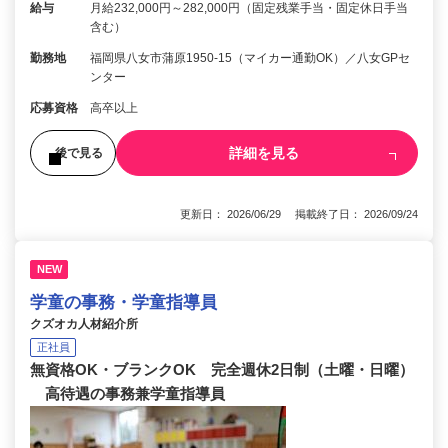
給与
月給232,000円～282,000円（固定残業手当・固定休日手当
含む）
勤務地
福岡県八女市蒲原1950-15（マイカー通勤OK）／八女GPセ
ンター
応募資格
高卒以上
詳細を見る
後で見る
更新日： 2026/06/29 掲載終了日： 2026/09/24
NEW
学童の事務・学童指導員
クズオカ人材紹介所
正社員
無資格OK・ブランクOK 完全週休2日制（土曜・日曜）
高待遇の事務兼学童指導員