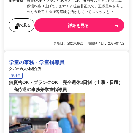
応募資格
無資格OK・ブランクある方もOK ★男性スタッフが元気に
職場を盛り上げています！☆現在非正規で、正職員をお考え
の方大歓迎！ ☆接客経験を活かしているスタッフもい…
詳細を見る
後で見る
更新日： 2026/06/26 掲載終了日： 2027/04/02
学童の事務・学童指導員
クズオカ人材紹介所
正社員
無資格OK・ブランクOK 完全週休2日制（土曜・日曜）
高待遇の事務兼学童指導員