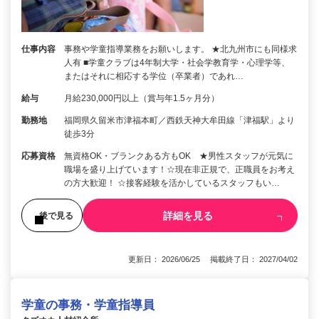
仕事内容
事務や学童指導業務をお願いします。 ★北九州市にも同様求
人有 ■学童クラブは4年制大学・社会学教育学・心理学等、
またはそれに相応する学位（卒業者）であれ…
給与
月給230,000円以上（賞与年1.5ヶ月分）
勤務地
福岡県久留米市津福本町／西鉄天神大牟田線「津福駅」より
徒歩3分
応募資格
無資格OK・ブランクある方もOK ★男性スタッフが元気に
職場を盛り上げています！☆現在非正規で、正職員をお考え
の方大歓迎！ ☆接客経験を活かしているスタッフもい…
詳細を見る
後で見る
更新日： 2026/06/25 掲載終了日： 2027/04/02
学童の事務・学童指導員