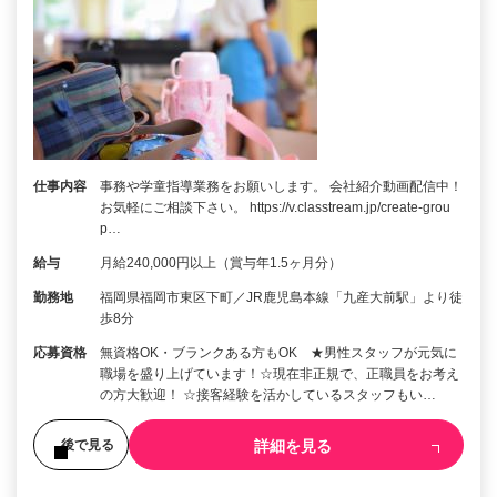
仕事内容
事務や学童指導業務をお願いします。 会社紹介動画配信中！
お気軽にご相談下さい。 https://v.classtream.jp/create-grou
p…
給与
月給240,000円以上（賞与年1.5ヶ月分）
勤務地
福岡県福岡市東区下町／JR鹿児島本線「九産大前駅」より徒
歩8分
応募資格
無資格OK・ブランクある方もOK ★男性スタッフが元気に
職場を盛り上げています！☆現在非正規で、正職員をお考え
の方大歓迎！ ☆接客経験を活かしているスタッフもい…
詳細を見る
後で見る