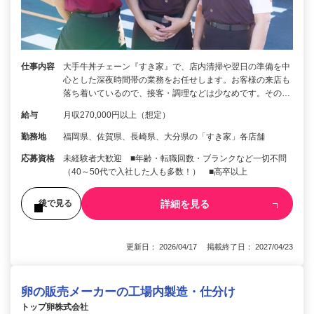
仕事内容
大手牛丼チェーン『すき家』で、店内清掃や翌日の準備を中
心とした深夜時間帯の業務をお任せします。お客様の来店も
落ち着いているので、接客・調理などは少なめです。その…
給与
月収270,000円以上（想定）
勤務地
福岡県、佐賀県、長崎県、大分県の「すき家」各店舗
応募資格
未経験者大歓迎 ■年齢・転職回数・ブランクなど一切不問
（40～50代で入社した人も多数！） ■高卒以上
詳細を見る
後で見る
更新日： 2026/04/17 掲載終了日： 2027/04/23
卵の販売メーカーの工場内製造・仕分け
トップ卵株式会社