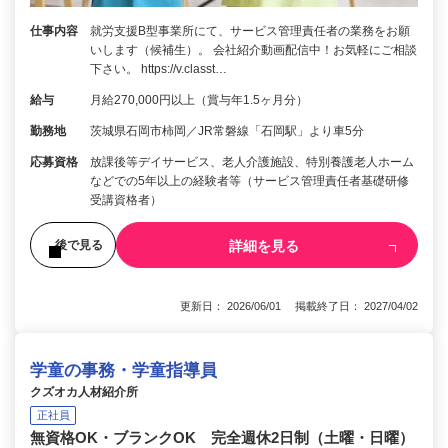
仕事内容
就労支援B型事業所にて、サービス管理責任者の業務をお願
いします（候補生）。 会社紹介動画配信中！お気軽にご相談
下さい。 https://v.classt…
給与
月給270,000円以上（賞与年1.5ヶ月分）
勤務地
茨城県石岡市柿岡／JR常磐線「石岡駅」より車5分
応募資格
放課後等デイサービス、老人介護施設、特別養護老人ホーム
などでの5年以上の経験者等（サービス管理責任者基礎研修
受講資格者）
詳細を見る
後で見る
更新日： 2026/06/01 掲載終了日： 2027/04/02
学童の事務・学童指導員
クズオカ人材紹介所
正社員
無資格OK・ブランクOK 完全週休2日制（土曜・日曜）