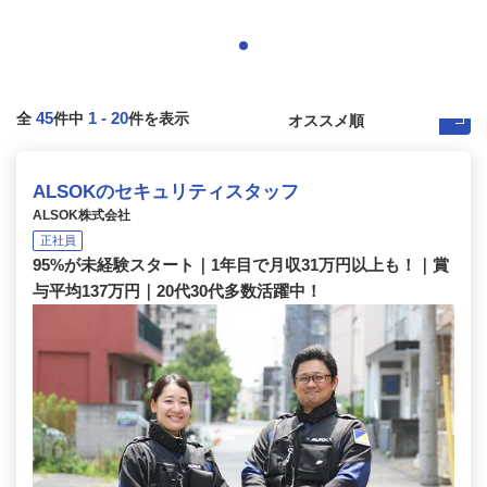
45
1
-
20
全
件中
件を表示
ALSOKのセキュリティスタッフ
ALSOK株式会社
正社員
95%が未経験スタート｜1年目で月収31万円以上も！｜賞
与平均137万円｜20代30代多数活躍中！