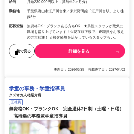
給与
月給230,000円以上（賞与年2ヶ月分）
勤務地
千葉県流山市江戸川台東／東武野田線「江戸川台駅」より徒
歩3分
応募資格
無資格OK・ブランクある方もOK ★男性スタッフが元気に
職場を盛り上げています！☆現在非正規で、正職員をお考え
の方大歓迎！ ☆接客経験を活かしているスタッフもい…
詳細を見る
後で見る
更新日： 2026/06/25 掲載終了日： 2027/04/02
学童の事務・学童指導員
クズオカ人材紹介所
正社員
無資格OK・ブランクOK 完全週休2日制（土曜・日曜）
高待遇の事務兼学童指導員