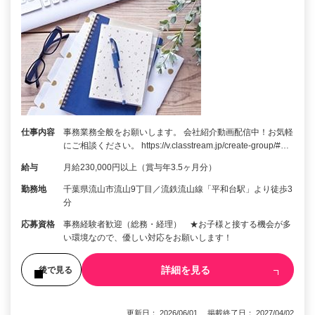
仕事内容
事務業務全般をお願いします。 会社紹介動画配信中！お気軽
にご相談ください。 https://v.classtream.jp/create-group/#…
給与
月給230,000円以上（賞与年3.5ヶ月分）
勤務地
千葉県流山市流山9丁目／流鉄流山線「平和台駅」より徒歩3
分
応募資格
事務経験者歓迎（総務・経理） ★お子様と接する機会が多
い環境なので、優しい対応をお願いします！
詳細を見る
後で見る
更新日： 2026/06/01 掲載終了日： 2027/04/02