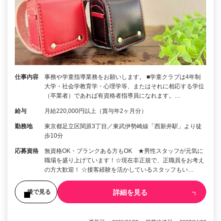
仕事内容
事務や学童指導業務をお願いします。 ■学童クラブは4年制
大学・社会学教育学・心理学等、またはそれに相応する学位
（卒業者）であれば有資格者指導員になれます。…
給与
月給220,000円以上（賞与年2ヶ月分）
勤務地
東京都足立区関原3丁目／東武伊勢崎線「西新井駅」より徒
歩10分
応募資格
無資格OK・ブランクある方もOK ★男性スタッフが元気に
職場を盛り上げています！☆現在非正規で、正職員をお考え
の方大歓迎！ ☆接客経験を活かしているスタッフもい…
詳細を見る
後で見る