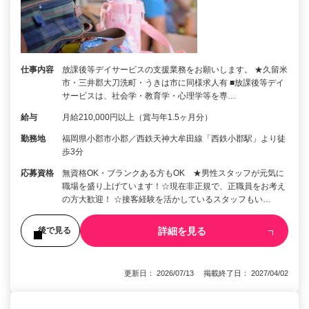
仕事内容
放課後等デイサービスの支援業務をお願いします。 ★久留米
市・三井郡大刀洗町・うきは市に同様求人有 ■放課後等デイ
サービスは、社会学・教育学・心理学等を専…
給与
月給210,000円以上（賞与年1.5ヶ月分）
勤務地
福岡県小郡市小郡／西鉄天神大牟田線「西鉄小郡駅」より徒
歩3分
応募資格
無資格OK・ブランクある方もOK ★男性スタッフが元気に
職場を盛り上げています！☆現在非正規で、正職員をお考え
の方大歓迎！ ☆接客経験を活かしているスタッフもい…
詳細を見る
後で見る
更新日： 2026/07/13 掲載終了日： 2027/04/02