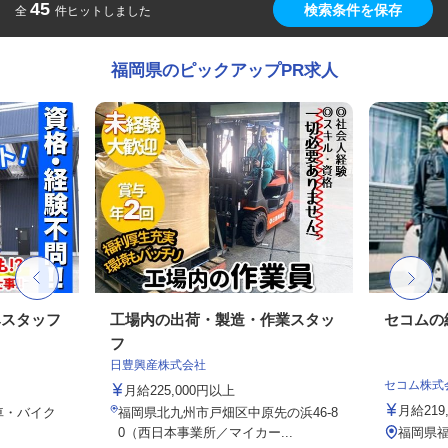
45
検索条件を保存
全
件ヒットしました
福岡県のピックアップPR求人
みスタッフ
工場内の出荷・製造・作業スタッ
セコムの
フ
日豊興産株式会社
セコム株式
月給225,000円以上
月給219
車・バイク
福岡県北九州市戸畑区中原先の浜46-8
0（西日本事業所／マイカー...
福岡県