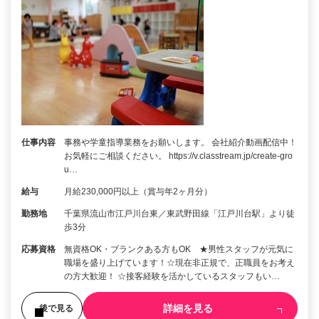
仕事内容
事務や学童指導業務をお願いします。 会社紹介動画配信中！
お気軽にご相談ください。 https://v.classtream.jp/create-gro
u…
給与
月給230,000円以上（賞与年2ヶ月分）
勤務地
千葉県流山市江戸川台東／東武野田線「江戸川台駅」より徒
歩3分
応募資格
無資格OK・ブランクある方もOK ★男性スタッフが元気に
職場を盛り上げています！☆現在非正規で、正職員をお考え
の方大歓迎！ ☆接客経験を活かしているスタッフもい…
詳細を見る
後で見る