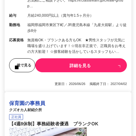
お気軽にご相談下さい。 https://v.classtream.jp/create-grou
p…
給与
月給240,000円以上（賞与年1.5ヶ月分）
勤務地
福岡県福岡市東区下町／JR鹿児島本線「九産大前駅」より徒
歩8分
応募資格
無資格OK・ブランクある方もOK ★男性スタッフが元気に
職場を盛り上げています！☆現在非正規で、正職員をお考え
の方大歓迎！ ☆接客経験を活かしているスタッフもい…
詳細を見る
後で見る
更新日： 2026/06/26 掲載終了日： 2027/04/02
保育園の事務員
クズオカ人材紹介所
正社員
【4週8休制】事務経験者優遇 ブランクOK