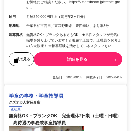
お気軽にご相談ください。 https://v.classtream.jp/create-gro
u…
給与
月給240,000円以上（賞与年2ヶ月分）
勤務地
千葉県柏市高田／東武野田線「豊四季駅」より車3分
応募資格
無資格OK・ブランクある方もOK ★男性スタッフが元気に
職場を盛り上げています！☆現在非正規で、正職員をお考え
の方大歓迎！ ☆接客経験を活かしているスタッフもい…
詳細を見る
後で見る
更新日： 2026/08/05 掲載終了日： 2027/04/02
学童の事務・学童指導員
クズオカ人材紹介所
正社員
無資格OK・ブランクOK 完全週休2日制（土曜・日曜）
高待遇の事務兼学童指導員