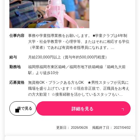
仕事内容
事務や学童指導業務をお願いします。 ■学童クラブは4年制
大学・社会学教育学・心理学等、またはそれに相応する学位
（卒業者）であれば有資格者指導員になれます。…
給与
月給230,000円以上（賞与年約500,000円程度）
勤務地
福岡県福岡市東区箱崎／福岡市地下鉄箱崎線「箱崎九大前
駅」より徒歩10分
応募資格
無資格OK・ブランクある方もOK ★男性スタッフが元気に
職場を盛り上げています！☆現在非正規で、正職員をお考え
の方大歓迎！ ☆接客経験を活かしているスタッフもい…
詳細を見る
後で見る
更新日： 2026/06/26 掲載終了日： 2027/04/02