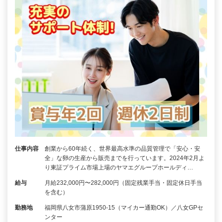
仕事内容
創業から60年続く、世界最高水準の品質管理で「安心・安
全」な卵の生産から販売までを行っています。2024年2月よ
り東証プライム市場上場のヤマエグループホールディ…
給与
月給232,000円〜282,000円（固定残業手当・固定休日手当
を含む）
勤務地
福岡県八女市蒲原1950-15（マイカー通勤OK）／八女GPセ
ンター