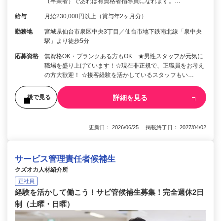
（卒業者）であれば有資格者指導員になれます。…
給与
月給230,000円以上（賞与年2ヶ月分）
勤務地
宮城県仙台市泉区中央3丁目／仙台市地下鉄南北線「泉中央
駅」より徒歩5分
応募資格
無資格OK・ブランクある方もOK ★男性スタッフが元気に
職場を盛り上げています！☆現在非正規で、正職員をお考え
の方大歓迎！ ☆接客経験を活かしているスタッフもい…
詳細を見る
後で見る
更新日： 2026/06/25 掲載終了日： 2027/04/02
サービス管理責任者候補生
クズオカ人材紹介所
正社員
経験を活かして働こう！サビ管候補生募集！完全週休2日
制（土曜・日曜）