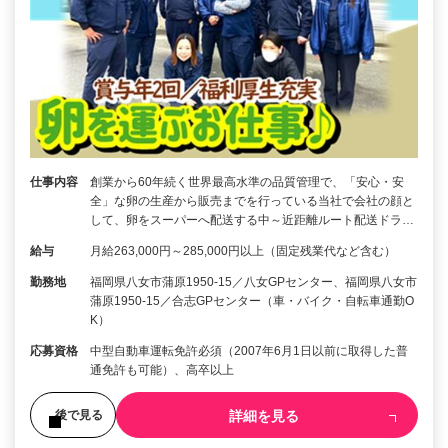
仕事内容
創業から60年続く世界最高水準の品質管理で、「安心・安
全」な卵の生産から販売までを行っている当社で会社の顔と
して、卵をスーパーへ配送する中～近距離ルート配送ドラ…
給与
月給263,000円～285,000円以上（固定残業代など含む）
勤務地
福岡県八女市蒲原1950-15／八女GPセンター、福岡県八女市
蒲原1950-15／合志GPセンター（車・バイク・自転車通勤O
K）
応募資格
中型自動車運転免許必須（2007年6月1日以前に取得した普
通免許も可能）、高卒以上
詳細を見る
後で見る