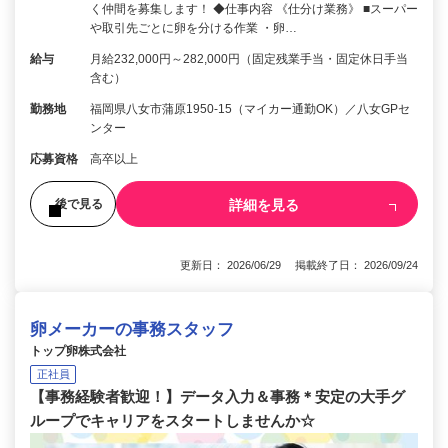
く仲間を募集します！ ◆仕事内容 《仕分け業務》 ■スーパー
や取引先ごとに卵を分ける作業 ・卵…
給与
月給232,000円～282,000円（固定残業手当・固定休日手当
含む）
勤務地
福岡県八女市蒲原1950-15（マイカー通勤OK）／八女GPセ
ンター
応募資格
高卒以上
詳細を見る
後で見る
更新日： 2026/06/29 掲載終了日： 2026/09/24
卵メーカーの事務スタッフ
トップ卵株式会社
正社員
【事務経験者歓迎！】データ入力＆事務＊安定の大手グ
ループでキャリアをスタートしませんか☆