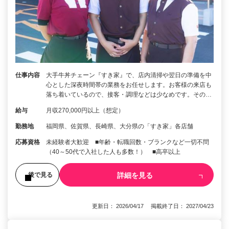
仕事内容
大手牛丼チェーン『すき家』で、店内清掃や翌日の準備を中
心とした深夜時間帯の業務をお任せします。お客様の来店も
落ち着いているので、接客・調理などは少なめです。その…
給与
月収270,000円以上（想定）
勤務地
福岡県、佐賀県、長崎県、大分県の「すき家」各店舗
応募資格
未経験者大歓迎 ■年齢・転職回数・ブランクなど一切不問
（40～50代で入社した人も多数！） ■高卒以上
詳細を見る
後で見る
更新日： 2026/04/17 掲載終了日： 2027/04/23