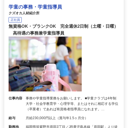
学童の事務・学童指導員
クズオカ人材紹介所
正社員
無資格OK・ブランクOK 完全週休2日制（土曜・日曜）
高待遇の事務兼学童指導員
仕事内容
事務や学童指導業務をお願いします。 ■学童クラブは4年制
大学・社会学教育学・心理学等、またはそれに相応する学位
（卒業者）であれば有資格者指導員になれます。…
給与
月給230,000円以上（賞与年1.5ヶ月分）
勤務地
福岡県筑紫野市原田3丁目／JR鹿児島本線「原田駅」より徒