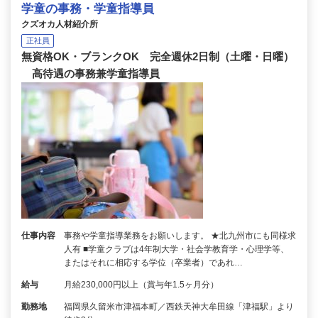
学童の事務・学童指導員
クズオカ人材紹介所
正社員
無資格OK・ブランクOK 完全週休2日制（土曜・日曜）
高待遇の事務兼学童指導員
仕事内容
事務や学童指導業務をお願いします。 ★北九州市にも同様求
人有 ■学童クラブは4年制大学・社会学教育学・心理学等、
またはそれに相応する学位（卒業者）であれ…
給与
月給230,000円以上（賞与年1.5ヶ月分）
勤務地
福岡県久留米市津福本町／西鉄天神大牟田線「津福駅」より