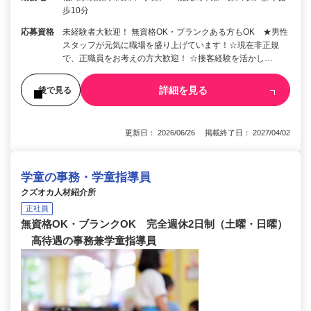
歩10分
応募資格
未経験者大歓迎！ 無資格OK・ブランクある方もOK ★男性
スタッフが元気に職場を盛り上げています！☆現在非正規
で、正職員をお考えの方大歓迎！ ☆接客経験を活かし…
詳細を見る
後で見る
更新日： 2026/06/26 掲載終了日： 2027/04/02
学童の事務・学童指導員
クズオカ人材紹介所
正社員
無資格OK・ブランクOK 完全週休2日制（土曜・日曜）
高待遇の事務兼学童指導員