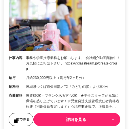
仕事内容
事務や学童指導業務をお願いします。 会社紹介動画配信中！
お気軽にご相談下さい。 https://v.classtream.jp/create-grou
p…
給与
月給230,000円以上（賞与年2ヶ月分）
勤務地
茨城県つくば市矢田部／TX「みどりの駅」より車4分
応募資格
無資格OK・ブランクある方もOK ★男性スタッフが元気に
職場を盛り上げています！☆児童発達支援管理責任者資格者
歓迎（別途俸給査定します）☆現在非正規で、正職員を…
詳細を見る
後で見る