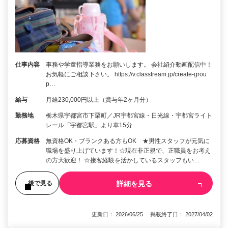
仕事内容
事務や学童指導業務をお願いします。 会社紹介動画配信中！
お気軽にご相談下さい。 https://v.classtream.jp/create-grou
p…
給与
月給230,000円以上（賞与年2ヶ月分）
勤務地
栃木県宇都宮市下栗町／JR宇都宮線・日光線・宇都宮ライト
レール「宇都宮駅」より車15分
応募資格
無資格OK・ブランクある方もOK ★男性スタッフが元気に
職場を盛り上げています！☆現在非正規で、正職員をお考え
の方大歓迎！ ☆接客経験を活かしているスタッフもい…
詳細を見る
後で見る
更新日： 2026/06/25 掲載終了日： 2027/04/02