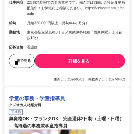
仕事内容
2次救急病院での看護業務です。働き方は自由♪ 会社紹介動画
配信中！お気軽にご相談ください。 https://v.classtream.jp/cr
eate…
給与
月給320,000円以上（賞与年4ヶ月分）
勤務地
東京都足立区島根3丁目／東武伊勢崎線「西新井駅」より徒
歩10分
応募資格
看護師
詳細を見る
後で見る
更新日： 2026/05/01 掲載終了日： 2027/04/02
学童の事務・学童指導員
クズオカ人材紹介所
正社員
無資格OK・ブランクOK 完全週休2日制（土曜・日曜）
高待遇の事務兼学童指導員