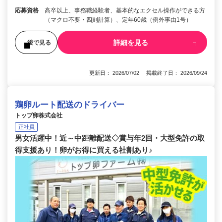
応募資格
高卒以上、事務職経験者、基本的なエクセル操作ができる方
（マクロ不要・四則計算）、定年60歳（例外事由1号）
詳細を見る
後で見る
更新日： 2026/07/02 掲載終了日： 2026/09/24
鶏卵ルート配送のドライバー
トップ卵株式会社
正社員
男女活躍中！近～中距離配送◇賞与年2回・大型免許の取
得支援あり！卵がお得に買える社割あり♪