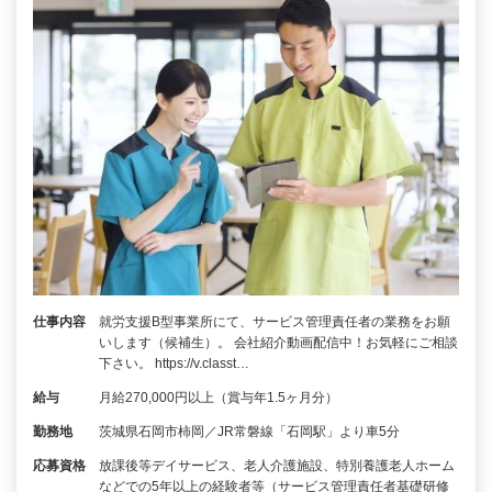
仕事内容
就労支援B型事業所にて、サービス管理責任者の業務をお願
いします（候補生）。 会社紹介動画配信中！お気軽にご相談
下さい。 https://v.classt…
給与
月給270,000円以上（賞与年1.5ヶ月分）
勤務地
茨城県石岡市柿岡／JR常磐線「石岡駅」より車5分
応募資格
放課後等デイサービス、老人介護施設、特別養護老人ホーム
などでの5年以上の経験者等（サービス管理責任者基礎研修