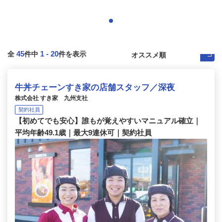
45
1
-
20
全
件中
件を表示
牛丼チェーンすき家の店舗スタッフ／深夜
株式会社 すき家 九州支社
契約社員
【初めてでも安心】誰もが覚えやすいマニュアル確立｜
平均年齢49.1歳｜最大9連休可｜契約社員