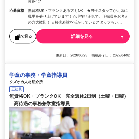
徒歩3分
応募資格
無資格OK・ブランクある方もOK ★男性スタッフが元気に
職場を盛り上げています！☆現在非正規で、正職員をお考え
の方大歓迎！ ☆接客経験を活かしているスタッフもい…
詳細を見る
後で見る
更新日： 2026/06/25 掲載終了日： 2027/04/02
学童の事務・学童指導員
クズオカ人材紹介所
正社員
無資格OK・ブランクOK 完全週休2日制（土曜・日曜）
高待遇の事務兼学童指導員