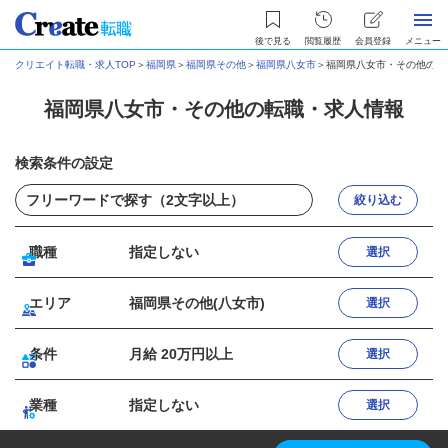
後で見る
閲覧履歴
会員登録
メニュー
クリエイト転職・求人TOP
＞
福岡県
＞
福岡県その他
＞
福岡県八女市
＞
福岡県八女市・その他の転
福岡県八女市・その他の転職・求人情報
検索条件の設定
絞り込む
職種
指定しない
選択
エリア
福岡県その他(八女市)
選択
条件
月給 20万円以上
選択
業種
指定しない
選択