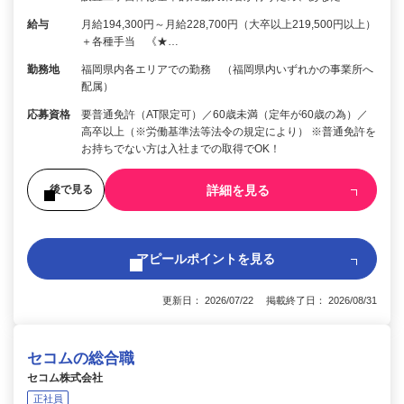
給与
月給194,300円～月給228,700円（大卒以上219,500円以上）
＋各種手当 《★…
勤務地
福岡県内各エリアでの勤務 （福岡県内いずれかの事業所へ
配属）
応募資格
要普通免許（AT限定可）／60歳未満（定年が60歳の為）／
高卒以上（※労働基準法等法令の規定により） ※普通免許を
お持ちでない方は入社までの取得でOK！
詳細を見る
後で見る
アピールポイントを見る
更新日： 2026/07/22 掲載終了日： 2026/08/31
セコムの総合職
セコム株式会社
正社員