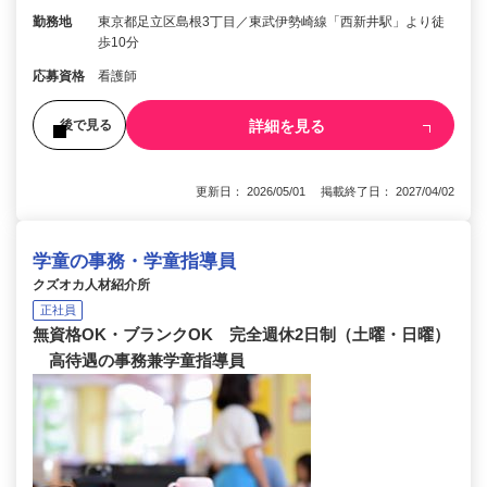
勤務地
東京都足立区島根3丁目／東武伊勢崎線「西新井駅」より徒
歩10分
応募資格
看護師
詳細を見る
後で見る
更新日： 2026/05/01 掲載終了日： 2027/04/02
学童の事務・学童指導員
クズオカ人材紹介所
正社員
無資格OK・ブランクOK 完全週休2日制（土曜・日曜）
高待遇の事務兼学童指導員