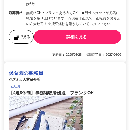
歩8分
応募資格
無資格OK・ブランクある方もOK ★男性スタッフが元気に
職場を盛り上げています！☆現在非正規で、正職員をお考え
の方大歓迎！ ☆接客経験を活かしているスタッフもい…
詳細を見る
後で見る
更新日： 2026/06/26 掲載終了日： 2027/04/02
保育園の事務員
クズオカ人材紹介所
正社員
【4週8休制】事務経験者優遇 ブランクOK