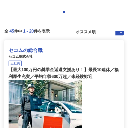
45
1
-
20
全
件中
件を表示
セコムの総合職
セコム株式会社
正社員
【最大100万円の奨学金返還支援あり！】最長10連休／福
利厚生充実／平均年収600万超／未経験歓迎