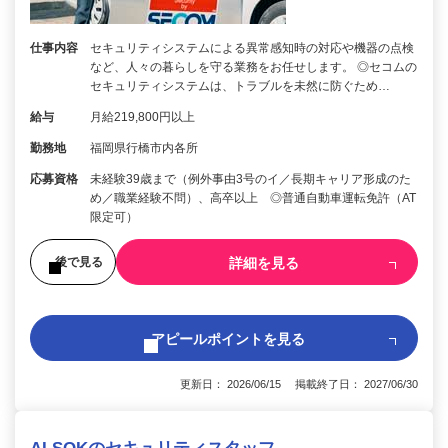
仕事内容
セキュリティシステムによる異常感知時の対応や機器の点検
など、人々の暮らしを守る業務をお任せします。 ◎セコムの
セキュリティシステムは、トラブルを未然に防ぐため…
給与
月給219,800円以上
勤務地
福岡県行橋市内各所
応募資格
未経験39歳まで（例外事由3号のイ／長期キャリア形成のた
め／職業経験不問）、高卒以上 ◎普通自動車運転免許（AT
限定可）
詳細を見る
後で見る
アピールポイントを見る
更新日： 2026/06/15 掲載終了日： 2027/06/30