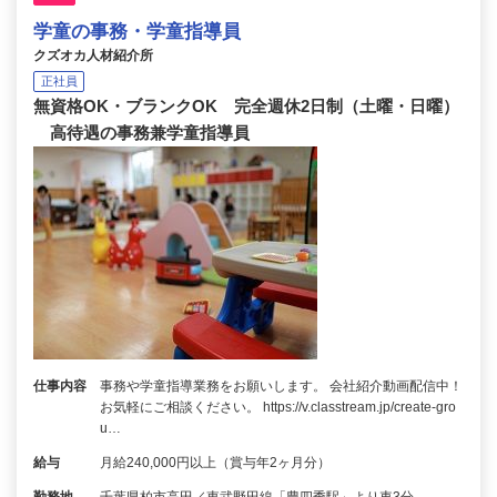
学童の事務・学童指導員
クズオカ人材紹介所
正社員
無資格OK・ブランクOK 完全週休2日制（土曜・日曜）
高待遇の事務兼学童指導員
仕事内容
事務や学童指導業務をお願いします。 会社紹介動画配信中！
お気軽にご相談ください。 https://v.classtream.jp/create-gro
u…
給与
月給240,000円以上（賞与年2ヶ月分）
勤務地
千葉県柏市高田／東武野田線「豊四季駅」より車3分