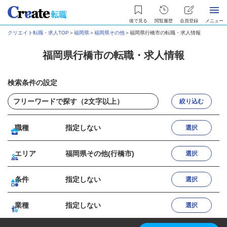
後で見る
閲覧履歴
会員登録
メニュー
クリエイト転職・求人TOP
＞
福岡県
＞
福岡県その他
＞
福岡県行橋市の転職・求人情報
福岡県行橋市の転職・求人情報
検索条件の設定
絞り込む
職種
指定しない
選択
エリア
福岡県その他(行橋市)
選択
条件
指定しない
選択
業種
指定しない
選択