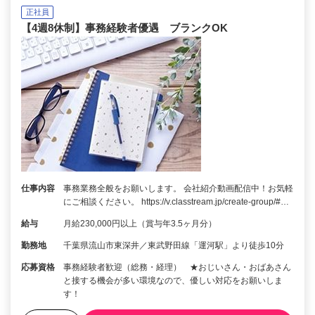
正社員
【4週8休制】事務経験者優遇 ブランクOK
仕事内容
事務業務全般をお願いします。 会社紹介動画配信中！お気軽
にご相談ください。 https://v.classtream.jp/create-group/#…
給与
月給230,000円以上（賞与年3.5ヶ月分）
勤務地
千葉県流山市東深井／東武野田線「運河駅」より徒歩10分
応募資格
事務経験者歓迎（総務・経理） ★おじいさん・おばあさん
と接する機会が多い環境なので、優しい対応をお願いしま
す！