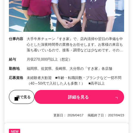
仕事内容
大手牛丼チェーン『すき家』で、店内清掃や翌日の準備を中
心とした深夜時間帯の業務をお任せします。お客様の来店も
落ち着いているので、接客・調理などは少なめです。その…
給与
月収270,000円以上（想定）
勤務地
福岡県、佐賀県、長崎県、大分県の「すき家」各店舗
応募資格
未経験者大歓迎 ■年齢・転職回数・ブランクなど一切不問
（40～50代で入社した人も多数！） ■高卒以上
詳細を見る
後で見る
更新日： 2026/04/17 掲載終了日： 2027/04/23
NEW