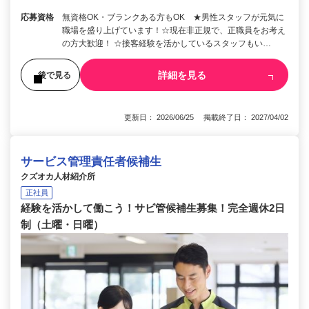
応募資格
無資格OK・ブランクある方もOK ★男性スタッフが元気に
職場を盛り上げています！☆現在非正規で、正職員をお考え
の方大歓迎！ ☆接客経験を活かしているスタッフもい…
詳細を見る
後で見る
更新日： 2026/06/25 掲載終了日： 2027/04/02
サービス管理責任者候補生
クズオカ人材紹介所
正社員
経験を活かして働こう！サビ管候補生募集！完全週休2日
制（土曜・日曜）