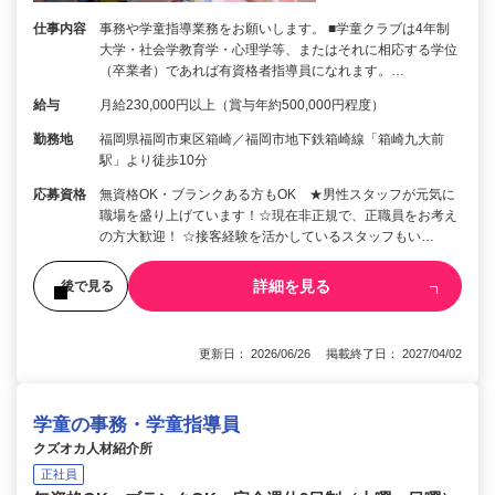
仕事内容
事務や学童指導業務をお願いします。 ■学童クラブは4年制
大学・社会学教育学・心理学等、またはそれに相応する学位
（卒業者）であれば有資格者指導員になれます。…
給与
月給230,000円以上（賞与年約500,000円程度）
勤務地
福岡県福岡市東区箱崎／福岡市地下鉄箱崎線「箱崎九大前
駅」より徒歩10分
応募資格
無資格OK・ブランクある方もOK ★男性スタッフが元気に
職場を盛り上げています！☆現在非正規で、正職員をお考え
の方大歓迎！ ☆接客経験を活かしているスタッフもい…
詳細を見る
後で見る
更新日： 2026/06/26 掲載終了日： 2027/04/02
学童の事務・学童指導員
クズオカ人材紹介所
正社員