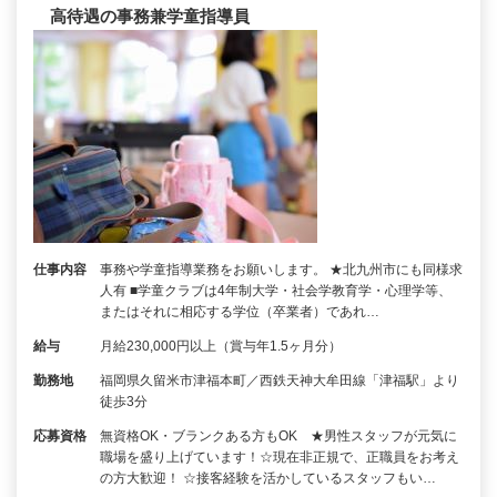
高待遇の事務兼学童指導員
仕事内容
事務や学童指導業務をお願いします。 ★北九州市にも同様求
人有 ■学童クラブは4年制大学・社会学教育学・心理学等、
またはそれに相応する学位（卒業者）であれ…
給与
月給230,000円以上（賞与年1.5ヶ月分）
勤務地
福岡県久留米市津福本町／西鉄天神大牟田線「津福駅」より
徒歩3分
応募資格
無資格OK・ブランクある方もOK ★男性スタッフが元気に
職場を盛り上げています！☆現在非正規で、正職員をお考え
の方大歓迎！ ☆接客経験を活かしているスタッフもい…