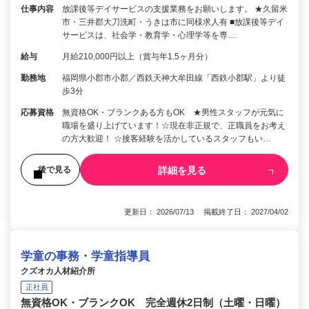
仕事内容
放課後等デイサービスの支援業務をお願いします。 ★久留米
市・三井郡大刀洗町・うきは市に同様求人有 ■放課後等デイ
サービスは、社会学・教育学・心理学等を専…
給与
月給210,000円以上（賞与年1.5ヶ月分）
勤務地
福岡県小郡市小郡／西鉄天神大牟田線「西鉄小郡駅」より徒
歩3分
応募資格
無資格OK・ブランクある方もOK ★男性スタッフが元気に
職場を盛り上げています！☆現在非正規で、正職員をお考え
の方大歓迎！ ☆接客経験を活かしているスタッフもい…
詳細を見る
後で見る
更新日： 2026/07/13 掲載終了日： 2027/04/02
学童の事務・学童指導員
クズオカ人材紹介所
正社員
無資格OK・ブランクOK 完全週休2日制（土曜・日曜）