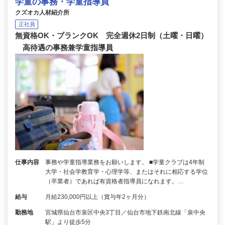
学童の事務・学童指導員
クズオカ人材紹介所
正社員
無資格OK・ブランクOK 完全週休2日制（土曜・日曜）
高待遇の事務兼学童指導員
仕事内容
事務や学童指導業務をお願いします。 ■学童クラブは4年制
大学・社会学教育学・心理学等、またはそれに相応する学位
（卒業者）であれば有資格者指導員になれます。…
給与
月給230,000円以上（賞与年2ヶ月分）
勤務地
宮城県仙台市泉区中央3丁目／仙台市地下鉄南北線「泉中央
駅」より徒歩5分