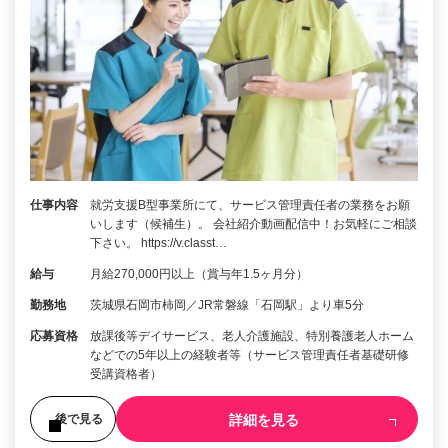
仕事内容
就労支援B型事業所にて、サービス管理責任者の業務をお願
いします（候補生）。 会社紹介動画配信中！お気軽にご相談
下さい。 https://v.classt…
給与
月給270,000円以上（賞与年1.5ヶ月分）
勤務地
茨城県石岡市柿岡／JR常磐線「石岡駅」より車5分
応募資格
放課後等デイサービス、老人介護施設、特別養護老人ホーム
などでの5年以上の経験者等（サービス管理責任者基礎研修
受講資格者）
詳細を見る
後で見る