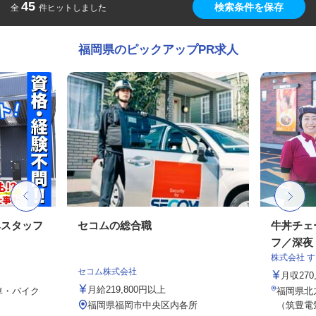
45
検索条件を保存
全
件ヒットしました
福岡県のピックアップPR求人
みスタッフ
セコムの総合職
牛丼チェ
フ／深夜
株式会社 
セコム株式会社
月収27
月給219,800円以上
車・バイク
福岡県北九
福岡県福岡市中央区内各所
（筑豊電