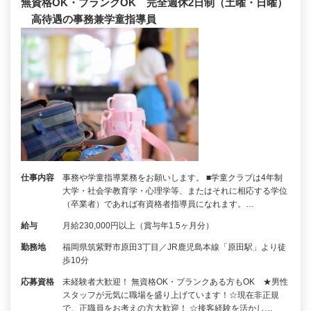
無資格OK・ブランクOK 完全週休2日制（土曜・日曜）
高待遇の事務兼学童指導員
仕事内容
事務や学童指導業務をお願いします。 ■学童クラブは4年制
大学・社会学教育学・心理学等、またはそれに相応する学位
（卒業者）であれば有資格者指導員になれます。…
給与
月給230,000円以上（賞与年1.5ヶ月分）
勤務地
福岡県筑紫野市原田3丁目／JR鹿児島本線「原田駅」より徒
歩10分
応募資格
未経験者大歓迎！ 無資格OK・ブランクある方もOK ★男性
スタッフが元気に職場を盛り上げています！☆現在非正規
で、正職員をお考えの方大歓迎！ ☆接客経験を活かし…