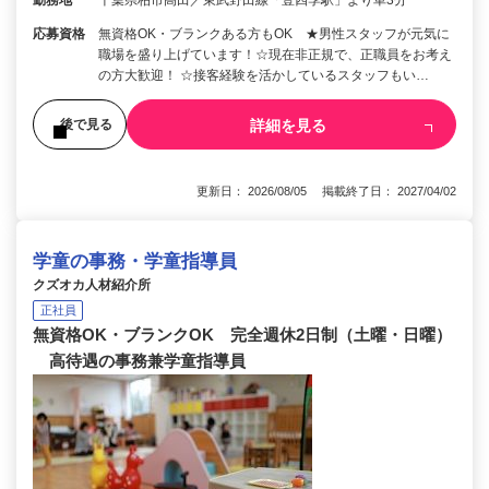
応募資格
無資格OK・ブランクある方もOK ★男性スタッフが元気に
職場を盛り上げています！☆現在非正規で、正職員をお考え
の方大歓迎！ ☆接客経験を活かしているスタッフもい…
詳細を見る
後で見る
更新日： 2026/08/05 掲載終了日： 2027/04/02
学童の事務・学童指導員
クズオカ人材紹介所
正社員
無資格OK・ブランクOK 完全週休2日制（土曜・日曜）
高待遇の事務兼学童指導員