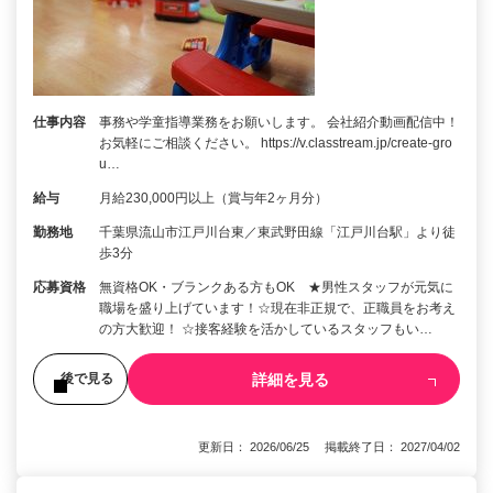
仕事内容
事務や学童指導業務をお願いします。 会社紹介動画配信中！
お気軽にご相談ください。 https://v.classtream.jp/create-gro
u…
給与
月給230,000円以上（賞与年2ヶ月分）
勤務地
千葉県流山市江戸川台東／東武野田線「江戸川台駅」より徒
歩3分
応募資格
無資格OK・ブランクある方もOK ★男性スタッフが元気に
職場を盛り上げています！☆現在非正規で、正職員をお考え
の方大歓迎！ ☆接客経験を活かしているスタッフもい…
詳細を見る
後で見る
更新日： 2026/06/25 掲載終了日： 2027/04/02