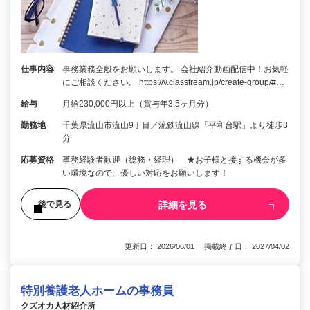
仕事内容
事務業務全般をお願いします。 会社紹介動画配信中！お気軽
にご相談ください。 https://v.classtream.jp/create-group/#…
給与
月給230,000円以上（賞与年3.5ヶ月分）
勤務地
千葉県流山市流山9丁目／流鉄流山線「平和台駅」より徒歩3
分
応募資格
事務経験者歓迎（総務・経理） ★お子様と接する機会が多
い環境なので、優しい対応をお願いします！
詳細を見る
後で見る
更新日： 2026/06/01 掲載終了日： 2027/04/02
特別養護老人ホームの事務員
クズオカ人材紹介所