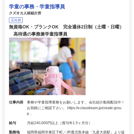
学童の事務・学童指導員
クズオカ人材紹介所
正社員
無資格OK・ブランクOK 完全週休2日制（土曜・日曜）
高待遇の事務兼学童指導員
仕事内容
事務や学童指導業務をお願いします。 会社紹介動画配信中！
お気軽にご相談下さい。 https://v.classtream.jp/create-grou
p…
給与
月給240,000円以上（賞与年1.5ヶ月分）
勤務地
福岡県福岡市東区下町／JR鹿児島本線「九産大前駅」より徒