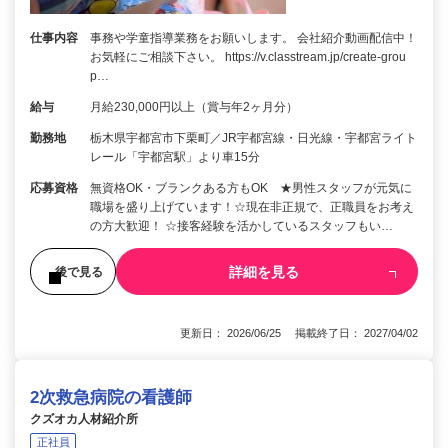
仕事内容
事務や学童指導業務をお願いします。 会社紹介動画配信中！
お気軽にご相談下さい。 https://v.classtream.jp/create-grou
p…
給与
月給230,000円以上（賞与年2ヶ月分）
勤務地
栃木県宇都宮市下栗町／JR宇都宮線・日光線・宇都宮ライト
レール「宇都宮駅」より車15分
応募資格
無資格OK・ブランクある方もOK ★男性スタッフが元気に
職場を盛り上げています！☆現在非正規で、正職員をお考え
の方大歓迎！ ☆接客経験を活かしているスタッフもい…
詳細を見る
後で見る
更新日： 2026/06/25 掲載終了日： 2027/04/02
2次救急病院の看護師
クズオカ人材紹介所
正社員