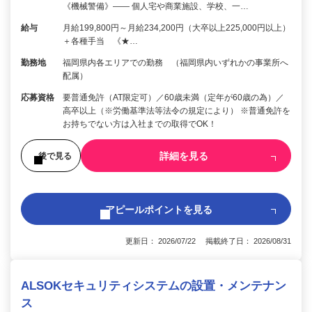
《機械警備》―― 個人宅や商業施設、学校、一…
給与
月給199,800円～月給234,200円（大卒以上225,000円以上）
＋各種手当 《★…
勤務地
福岡県内各エリアでの勤務 （福岡県内いずれかの事業所へ
配属）
応募資格
要普通免許（AT限定可）／60歳未満（定年が60歳の為）／
高卒以上（※労働基準法等法令の規定により） ※普通免許を
お持ちでない方は入社までの取得でOK！
詳細を見る
後で見る
アピールポイントを見る
更新日： 2026/07/22 掲載終了日： 2026/08/31
ALSOKセキュリティシステムの設置・メンテナン
ス