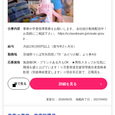
仕事内容
事務や学童指導業務をお願いします。 会社紹介動画配信中！
お気軽にご相談下さい。 https://v.classtream.jp/create-grou
p…
給与
月給230,000円以上（賞与年2ヶ月分）
勤務地
茨城県つくば市矢田部／TX「みどりの駅」より車4分
応募資格
無資格OK・ブランクある方もOK ★男性スタッフが元気に
職場を盛り上げています！☆児童発達支援管理責任者資格者
歓迎（別途俸給査定します）☆現在非正規で、正職員を…
詳細を見る
後で見る
更新日： 2026/06/25 掲載終了日： 2027/04/02