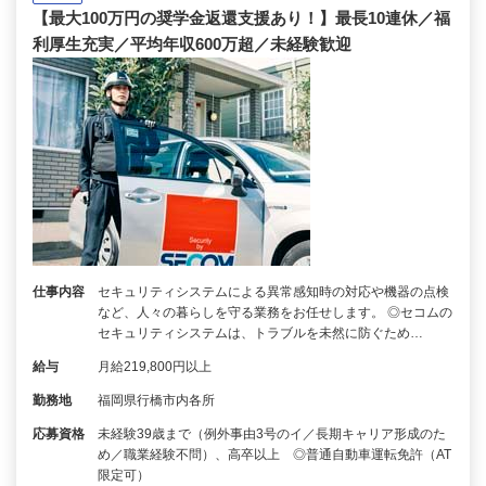
【最大100万円の奨学金返還支援あり！】最長10連休／福
利厚生充実／平均年収600万超／未経験歓迎
仕事内容
セキュリティシステムによる異常感知時の対応や機器の点検
など、人々の暮らしを守る業務をお任せします。 ◎セコムの
セキュリティシステムは、トラブルを未然に防ぐため…
給与
月給219,800円以上
勤務地
福岡県行橋市内各所
応募資格
未経験39歳まで（例外事由3号のイ／長期キャリア形成のた
め／職業経験不問）、高卒以上 ◎普通自動車運転免許（AT
限定可）