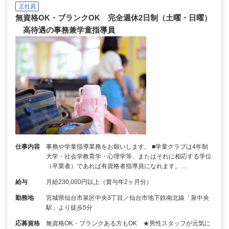
正社員
無資格OK・ブランクOK 完全週休2日制（土曜・日曜）
高待遇の事務兼学童指導員
仕事内容
事務や学童指導業務をお願いします。 ■学童クラブは4年制
大学・社会学教育学・心理学等、またはそれに相応する学位
（卒業者）であれば有資格者指導員になれます。…
給与
月給230,000円以上（賞与年2ヶ月分）
勤務地
宮城県仙台市泉区中央3丁目／仙台市地下鉄南北線「泉中央
駅」より徒歩5分
応募資格
無資格OK・ブランクある方もOK ★男性スタッフが元気に