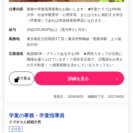
仕事内容
事務や学童指導業務をお願いします。 ■学童クラブは4年制
大学・社会学教育学・心理学等、またはそれに相応する学位
（卒業者）であれば有資格者指導員になれます。…
給与
月給220,000円以上（賞与年2ヶ月分）
勤務地
東京都足立区関原3丁目／東武伊勢崎線「西新井駅」より徒
歩10分
応募資格
無資格OK・ブランクある方もOK ★男性スタッフが元気に
職場を盛り上げています！☆現在非正規で、正職員をお考え
の方大歓迎！ ☆接客経験を活かしているスタッフもい…
詳細を見る
後で見る
更新日： 2026/06/25 掲載終了日： 2027/04/02
学童の事務・学童指導員
クズオカ人材紹介所
正社員