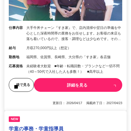
仕事内容
大手牛丼チェーン『すき家』で、店内清掃や翌日の準備を中
心とした深夜時間帯の業務をお任せします。お客様の来店も
落ち着いているので、接客・調理などは少なめです。その…
給与
月収270,000円以上（想定）
勤務地
福岡県、佐賀県、長崎県、大分県の「すき家」各店舗
応募資格
未経験者大歓迎 ■年齢・転職回数・ブランクなど一切不問
（40～50代で入社した人も多数！） ■高卒以上
詳細を見る
後で見る
更新日： 2026/04/17 掲載終了日： 2027/04/23
NEW
学童の事務・学童指導員