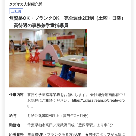
クズオカ人材紹介所
正社員
無資格OK・ブランクOK 完全週休2日制（土曜・日曜）
高待遇の事務兼学童指導員
仕事内容
事務や学童指導業務をお願いします。 会社紹介動画配信中！
お気軽にご相談ください。 https://v.classtream.jp/create-gro
u…
給与
月給240,000円以上（賞与年2ヶ月分）
勤務地
千葉県柏市高田／東武野田線「豊四季駅」より車3分
応募資格
無資格OK・ブランクある方もOK ★男性スタッフが元気に