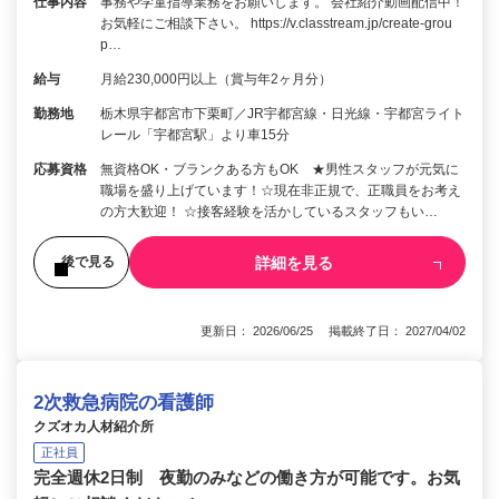
仕事内容
事務や学童指導業務をお願いします。 会社紹介動画配信中！
お気軽にご相談下さい。 https://v.classtream.jp/create-grou
p…
給与
月給230,000円以上（賞与年2ヶ月分）
勤務地
栃木県宇都宮市下栗町／JR宇都宮線・日光線・宇都宮ライト
レール「宇都宮駅」より車15分
応募資格
無資格OK・ブランクある方もOK ★男性スタッフが元気に
職場を盛り上げています！☆現在非正規で、正職員をお考え
の方大歓迎！ ☆接客経験を活かしているスタッフもい…
詳細を見る
後で見る
更新日： 2026/06/25 掲載終了日： 2027/04/02
2次救急病院の看護師
クズオカ人材紹介所
正社員
完全週休2日制 夜勤のみなどの働き方が可能です。お気