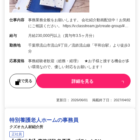
仕事内容
事務業務全般をお願いします。 会社紹介動画配信中！お気軽
にご相談ください。 https://v.classtream.jp/create-group/#…
給与
月給230,000円以上（賞与年3.5ヶ月分）
勤務地
千葉県流山市流山9丁目／流鉄流山線「平和台駅」より徒歩3
分
応募資格
事務経験者歓迎（総務・経理） ★お子様と接する機会が多
い環境なので、優しい対応をお願いします！
詳細を見る
後で見る
更新日： 2026/06/01 掲載終了日： 2027/04/02
特別養護老人ホームの事務員
クズオカ人材紹介所
正社員