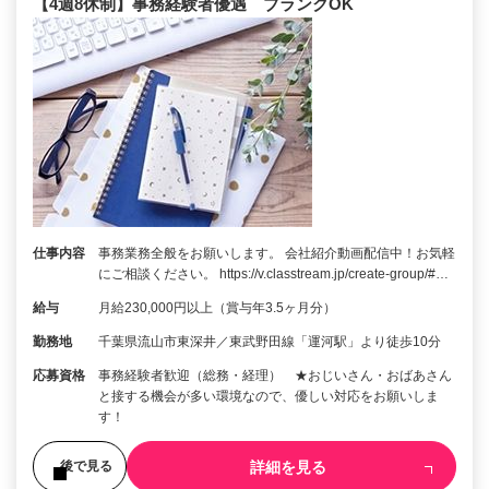
【4週8休制】事務経験者優遇 ブランクOK
仕事内容
事務業務全般をお願いします。 会社紹介動画配信中！お気軽
にご相談ください。 https://v.classtream.jp/create-group/#…
給与
月給230,000円以上（賞与年3.5ヶ月分）
勤務地
千葉県流山市東深井／東武野田線「運河駅」より徒歩10分
応募資格
事務経験者歓迎（総務・経理） ★おじいさん・おばあさん
と接する機会が多い環境なので、優しい対応をお願いしま
す！
詳細を見る
後で見る