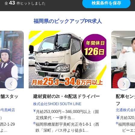
43
検索条件を保存
全
件ヒットしました
福岡県のピックアップPR求人
店舗スタッ
建材資材の2t・4t配送ドライバー
配車セン
フ
株式会社SHOEI SOUTH LINE
3号黒崎店
北通株式会
月給253,000円～346,000円以上（固
定）
定残業代・一律手当...
月給320
-1-29
福岡県糟屋郡宇美町光正寺1-8-1（西
福岡県福岡
...
鉄「深町」バス停より徒歩1...
ビーエス