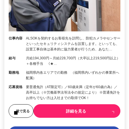
仕事内容
ALSOKを契約するお客様先を訪問し、防犯カメラやセンサー
といったセキュリティシステムを設置します。といっても、
設置工事自体は基本的に協力業者が行うため、あなた…
給与
月給194,300円～月給228,700円（大卒以上219,500円以上）
＋各種手当 《★…
勤務地
福岡県内各エリアでの勤務 （福岡県内いずれかの事業所へ
配属）
応募資格
要普通免許（AT限定可）／60歳未満（定年が60歳の為）／
高卒以上（※労働基準法等法令の規定により） ※普通免許を
お持ちでない方は入社までの取得でOK！
詳細を見る
後で見る