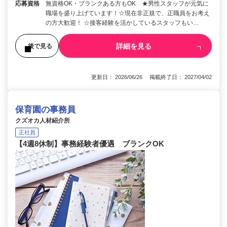
応募資格
無資格OK・ブランクある方もOK ★男性スタッフが元気に
職場を盛り上げています！☆現在非正規で、正職員をお考え
の方大歓迎！ ☆接客経験を活かしているスタッフもい…
詳細を見る
後で見る
更新日： 2026/06/26 掲載終了日： 2027/04/02
保育園の事務員
クズオカ人材紹介所
正社員
【4週8休制】事務経験者優遇 ブランクOK