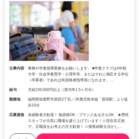
仕事内容
事務や学童指導業務をお願いします。 ■学童クラブは4年制
大学・社会学教育学・心理学等、またはそれに相応する学位
（卒業者）であれば有資格者指導員になれます。…
給与
月給230,000円以上（賞与年1.5ヶ月分）
勤務地
福岡県筑紫野市原田3丁目／JR鹿児島本線「原田駅」より徒
歩10分
応募資格
未経験者大歓迎！ 無資格OK・ブランクある方もOK ★男性
スタッフが元気に職場を盛り上げています！☆現在非正規
で、正職員をお考えの方大歓迎！ ☆接客経験を活かし…