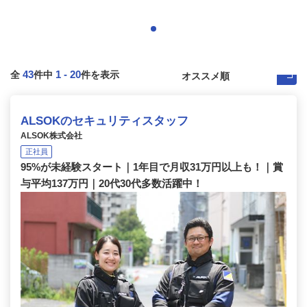
43
1
-
20
全
件中
件を表示
ALSOKのセキュリティスタッフ
ALSOK株式会社
正社員
95%が未経験スタート｜1年目で月収31万円以上も！｜賞
与平均137万円｜20代30代多数活躍中！