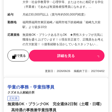
大学・社会学教育学・心理学等、またはそれに相応する学位
（卒業者）であれば有資格者指導員になれます。…
給与
月給230,000円以上（賞与年約500,000円程度）
勤務地
福岡県福岡市東区箱崎／福岡市地下鉄箱崎線「箱崎九大前
駅」より徒歩10分
応募資格
無資格OK・ブランクある方もOK ★男性スタッフが元気に
職場を盛り上げています！☆現在非正規で、正職員をお考え
の方大歓迎！ ☆接客経験を活かしているスタッフもい…
詳細を見る
後で見る
更新日： 2026/06/26 掲載終了日： 2027/04/02
学童の事務・学童指導員
クズオカ人材紹介所
正社員
無資格OK・ブランクOK 完全週休2日制（土曜・日曜）
高待遇の事務兼学童指導員