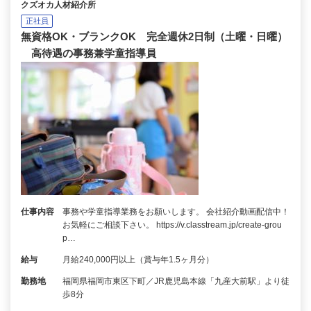
クズオカ人材紹介所
正社員
無資格OK・ブランクOK 完全週休2日制（土曜・日曜）
高待遇の事務兼学童指導員
仕事内容
事務や学童指導業務をお願いします。 会社紹介動画配信中！
お気軽にご相談下さい。 https://v.classtream.jp/create-grou
p…
給与
月給240,000円以上（賞与年1.5ヶ月分）
勤務地
福岡県福岡市東区下町／JR鹿児島本線「九産大前駅」より徒
歩8分