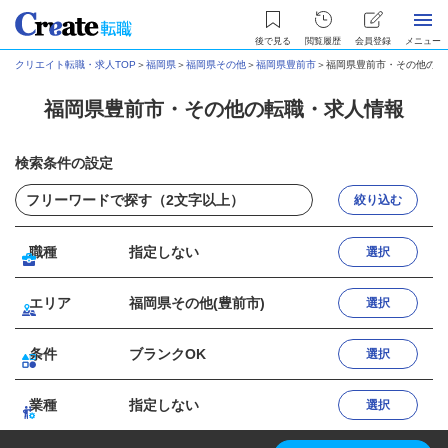
後で見る
閲覧履歴
会員登録
メニュー
クリエイト転職・求人TOP
＞
福岡県
＞
福岡県その他
＞
福岡県豊前市
＞
福岡県豊前市・その他の転
福岡県豊前市・その他の転職・求人情報
検索条件の設定
絞り込む
職種
指定しない
選択
エリア
福岡県その他(豊前市)
選択
条件
ブランクOK
選択
業種
指定しない
選択