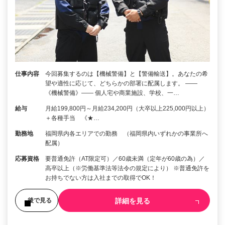
仕事内容
今回募集するのは【機械警備】と【警備輸送】。あなたの希
望や適性に応じて、どちらかの部署に配属します。 ――
《機械警備》―― 個人宅や商業施設、学校、一…
給与
月給199,800円～月給234,200円（大卒以上225,000円以上）
＋各種手当 《★…
勤務地
福岡県内各エリアでの勤務 （福岡県内いずれかの事業所へ
配属）
応募資格
要普通免許（AT限定可）／60歳未満（定年が60歳の為）／
高卒以上（※労働基準法等法令の規定により） ※普通免許を
お持ちでない方は入社までの取得でOK！
詳細を見る
後で見る