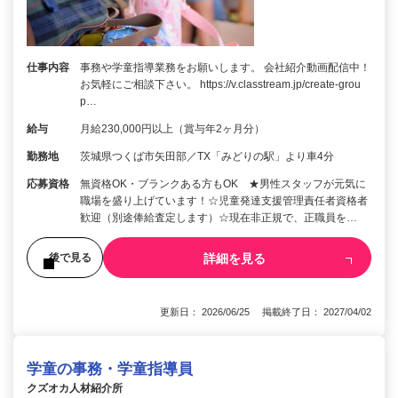
仕事内容
事務や学童指導業務をお願いします。 会社紹介動画配信中！
お気軽にご相談下さい。 https://v.classtream.jp/create-grou
p…
給与
月給230,000円以上（賞与年2ヶ月分）
勤務地
茨城県つくば市矢田部／TX「みどりの駅」より車4分
応募資格
無資格OK・ブランクある方もOK ★男性スタッフが元気に
職場を盛り上げています！☆児童発達支援管理責任者資格者
歓迎（別途俸給査定します）☆現在非正規で、正職員を…
詳細を見る
後で見る
更新日： 2026/06/25 掲載終了日： 2027/04/02
学童の事務・学童指導員
クズオカ人材紹介所