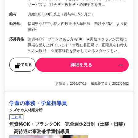
サービスは、社会学・教育学・心理学等を専…
給与
月給210,000円以上（賞与年1.5ヶ月分）
勤務地
福岡県小郡市小郡／西鉄天神大牟田線「西鉄小郡駅」より徒
歩3分
応募資格
無資格OK・ブランクある方もOK ★男性スタッフが元気に
職場を盛り上げています！☆現在非正規で、正職員をお考え
の方大歓迎！ ☆接客経験を活かしているスタッフもい…
詳細を見る
後で見る
更新日： 2026/07/13 掲載終了日： 2027/04/02
学童の事務・学童指導員
クズオカ人材紹介所
正社員
無資格OK・ブランクOK 完全週休2日制（土曜・日曜）
高待遇の事務兼学童指導員