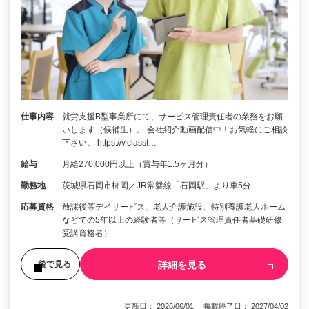
仕事内容
就労支援B型事業所にて、サービス管理責任者の業務をお願
いします（候補生）。 会社紹介動画配信中！お気軽にご相談
下さい。 https://v.classt…
給与
月給270,000円以上（賞与年1.5ヶ月分）
勤務地
茨城県石岡市柿岡／JR常磐線「石岡駅」より車5分
応募資格
放課後等デイサービス、老人介護施設、特別養護老人ホーム
などでの5年以上の経験者等（サービス管理責任者基礎研修
受講資格者）
詳細を見る
後で見る
更新日： 2026/06/01 掲載終了日： 2027/04/02