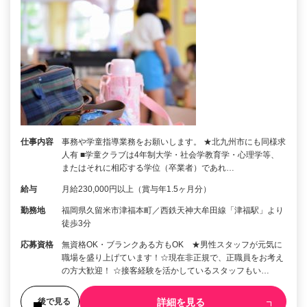
仕事内容
事務や学童指導業務をお願いします。 ★北九州市にも同様求
人有 ■学童クラブは4年制大学・社会学教育学・心理学等、
またはそれに相応する学位（卒業者）であれ…
給与
月給230,000円以上（賞与年1.5ヶ月分）
勤務地
福岡県久留米市津福本町／西鉄天神大牟田線「津福駅」より
徒歩3分
応募資格
無資格OK・ブランクある方もOK ★男性スタッフが元気に
職場を盛り上げています！☆現在非正規で、正職員をお考え
の方大歓迎！ ☆接客経験を活かしているスタッフもい…
詳細を見る
後で見る