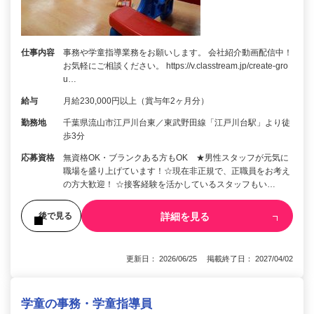
仕事内容
事務や学童指導業務をお願いします。 会社紹介動画配信中！
お気軽にご相談ください。 https://v.classtream.jp/create-gro
u…
給与
月給230,000円以上（賞与年2ヶ月分）
勤務地
千葉県流山市江戸川台東／東武野田線「江戸川台駅」より徒
歩3分
応募資格
無資格OK・ブランクある方もOK ★男性スタッフが元気に
職場を盛り上げています！☆現在非正規で、正職員をお考え
の方大歓迎！ ☆接客経験を活かしているスタッフもい…
詳細を見る
後で見る
更新日： 2026/06/25 掲載終了日： 2027/04/02
学童の事務・学童指導員