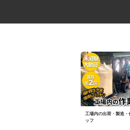
建材資材の2t・4t配送ドライバ
工場内の出荷・製造
ー
ッフ