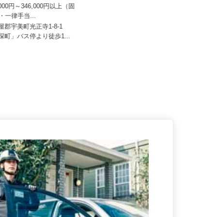
OEI SOUTH LINE
日豊興産株式会社
3,000円～346,000円以上（固
代・一律手当...
月給225,000円以上
糟屋郡宇美町光正寺1-8-1
福岡県北九州市戸畑区中原先の浜46
「深町」バス停より徒歩1...
-80（西日本事業所／マイカー...