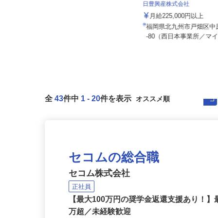
株式会社SHOEI SOUTH LINE
日豊興産株式会社
月給253,000円～346,000円以上（固
定残業代・一律手当...
月給225,000円以上
福岡県糟屋郡宇美町光正寺1-8-1
福岡県北九州市戸畑区中
（西鉄「深町」バス停より徒歩1...
-80（西日本事業所／マイ
全
43
件中
1
-
20
件を表示
セコムの総合職
セコム株式会社
正社員
【最大100万円の奨学金返還支援あり！】