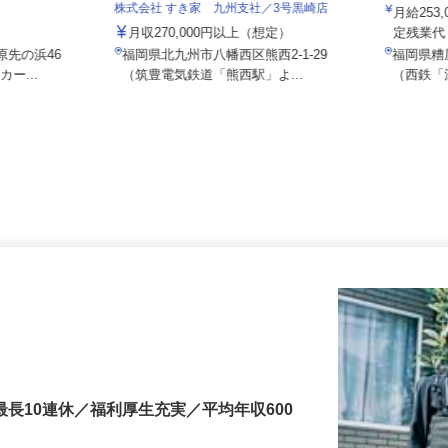
株式会社SH
株式会社 すき家 九州支社／3号黒崎店
月給25
月収270,000円以上（想定）
定残業
原先の浜46
福岡県北九州市八幡西区熊西2-1-29
福岡県
カー...
（筑豊電気鉄道「熊西駅」よ...
（西鉄
最長10連休／福利厚生充実／平均年収600