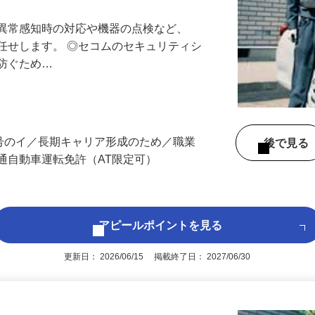
る異常感知時の対応や機器の点検など、
任せします。 ◎セコムのセキュリティシ
に防ぐため…
3号のイ／長期キャリア形成のため／職業
後で見
通自動車運転免許（AT限定可）
アピールポイントを見る
更新日： 2026/06/15 掲載終了日： 2027/06/30