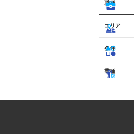
職種
エリア
条件
業種