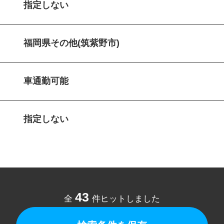
指定しない
福岡県その他(筑紫野市)
車通勤可能
指定しない
43
全
件ヒットしました