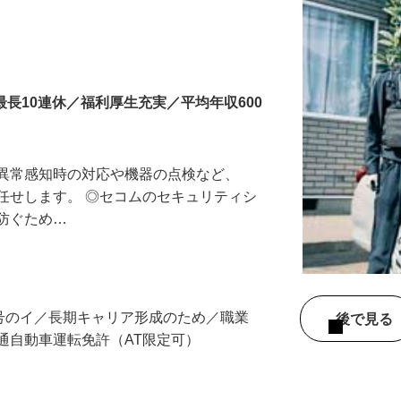
最長10連休／福利厚生充実／平均年収600
る異常感知時の対応や機器の点検など、
任せします。 ◎セコムのセキュリティシ
に防ぐため…
3号のイ／長期キャリア形成のため／職業
後で見
通自動車運転免許（AT限定可）