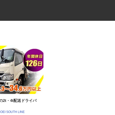
材の2t・4t配送ドライバ
工場内の出荷・製造・作業スタ
ッフ