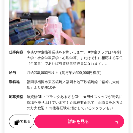
仕事内容
事務や学童指導業務をお願いします。 ■学童クラブは4年制
大学・社会学教育学・心理学等、またはそれに相応する学位
（卒業者）であれば有資格者指導員になれます。…
給与
月給230,000円以上（賞与年約500,000円程度）
勤務地
福岡県福岡市東区箱崎／福岡市地下鉄箱崎線「箱崎九大前
駅」より徒歩10分
応募資格
無資格OK・ブランクある方もOK ★男性スタッフが元気に
職場を盛り上げています！☆現在非正規で、正職員をお考え
の方大歓迎！ ☆接客経験を活かしているスタッフもい…
詳細を見る
後で見る