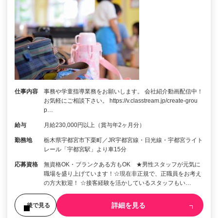
仕事内容
事務や学童指導業務をお願いします。 会社紹介動画配信中！
お気軽にご相談下さい。 https://v.classtream.jp/create-grou
p…
給与
月給230,000円以上（賞与年2ヶ月分）
勤務地
栃木県宇都宮市下栗町／JR宇都宮線・日光線・宇都宮ライト
レール「宇都宮駅」より車15分
応募資格
無資格OK・ブランクある方もOK ★男性スタッフが元気に
職場を盛り上げています！☆現在非正規で、正職員をお考え
の方大歓迎！ ☆接客経験を活かしているスタッフもい…
詳細を見る
後で見る