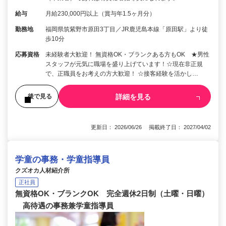
給与
月給230,000円以上（賞与年1.5ヶ月分）
勤務地
福岡県筑紫野市原田3丁目／JR鹿児島本線「原田駅」より徒
歩10分
応募資格
未経験者大歓迎！ 無資格OK・ブランクある方もOK ★男性
スタッフが元気に職場を盛り上げています！☆現在非正規
で、正職員をお考えの方大歓迎！ ☆接客経験を活かし…
詳細を見る
後で見る
更新日： 2026/06/26 掲載終了日： 2027/04/02
学童の事務・学童指導員
クズオカ人材紹介所
正社員
無資格OK・ブランクOK 完全週休2日制（土曜・日曜）
高待遇の事務兼学童指導員