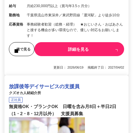
給与
月給230,000円以上（賞与年3.5ヶ月分）
勤務地
千葉県流山市東深井／東武野田線「運河駅」より徒歩10分
応募資格
事務経験者歓迎（総務・経理） ★おじいさん・おばあさん
と接する機会が多い環境なので、優しい対応をお願いしま
す！
詳細を見る
後で見る
更新日： 2026/06/19 掲載終了日： 2027/04/02
放課後等デイサービスの支援員
クズオカ人材紹介所
正社員
無資格OK・ブランクOK 日曜を含み月8日＋半日2日
（1・2・8・12月以外） 支援員募集