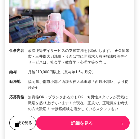
仕事内容
放課後等デイサービスの支援業務をお願いします。 ★久留米
市・三井郡大刀洗町・うきは市に同様求人有 ■放課後等デイ
サービスは、社会学・教育学・心理学等を専…
給与
月給210,000円以上（賞与年1.5ヶ月分）
勤務地
福岡県小郡市小郡／西鉄天神大牟田線「西鉄小郡駅」より徒
歩3分
応募資格
無資格OK・ブランクある方もOK ★男性スタッフが元気に
職場を盛り上げています！☆現在非正規で、正職員をお考え
の方大歓迎！ ☆接客経験を活かしているスタッフもい…
詳細を見る
後で見る