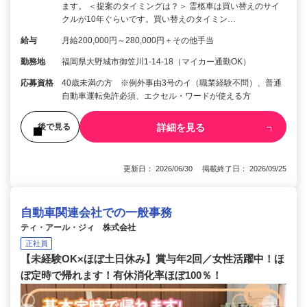
ます。 ＜提案のタイミングは？＞ 霊柩車は買い替えのサイ
クルが10年ぐらいです。買い替えのタイミン…
給与
月給200,000円～280,000円＋その他手当
勤務地
福岡県大野城市御笠川1-14-18（マイカー通勤OK）
応募資格
40歳未満の方 ※例外事由3号のイ（職業経験不問）、普通
自動車運転免許必須、エクセル・ワードが使える方
詳細を見る
後で見る
更新日： 2026/06/30 掲載終了日： 2026/09/25
自動車関連会社での一般事務
ティ・アール・ジィ 株式会社
正社員
【未経験OK×ほぼ土日休み】賞与年2回／女性活躍中！ほ
ぼ定時で帰れます！有休消化率ほぼ100％！