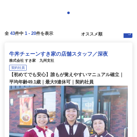
43
1
-
20
全
件中
件を表示
牛丼チェーンすき家の店舗スタッフ／深夜
株式会社 すき家 九州支社
契約社員
【初めてでも安心】誰もが覚えやすいマニュアル確立｜
平均年齢49.1歳｜最大9連休可｜契約社員