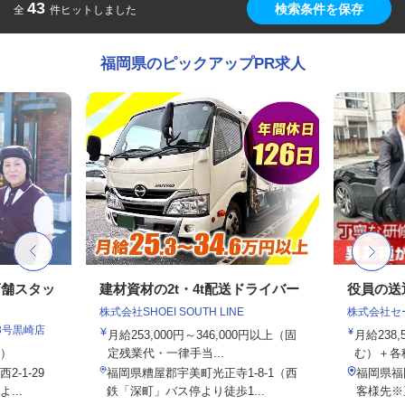
43
検索条件を保存
全
件ヒットしました
福岡県のピックアップPR求人
店舗スタッ
建材資材の2t・4t配送ドライバー
役員の送
株式会社SHOEI SOUTH LINE
株式会社セ
3号黒崎店
月給253,000円～346,000円以上（固
月給238
定）
定残業代・一律手当...
む）＋各種
-1-29
福岡県糟屋郡宇美町光正寺1-8-1（西
福岡県福
...
鉄「深町」バス停より徒歩1...
客様先※