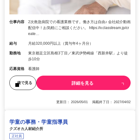
仕事内容
2次救急病院での看護業務です。働き方は自由♪ 会社紹介動画
配信中！お気軽にご相談ください。 https://v.classtream.jp/cr
eate…
給与
月給320,000円以上（賞与年4ヶ月分）
勤務地
東京都足立区島根3丁目／東武伊勢崎線「西新井駅」より徒
歩10分
応募資格
看護師
詳細を見る
後で見る
更新日： 2026/05/01 掲載終了日： 2027/04/02
学童の事務・学童指導員
クズオカ人材紹介所
正社員