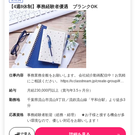
【4週8休制】事務経験者優遇 ブランクOK
仕事内容
事務業務全般をお願いします。 会社紹介動画配信中！お気軽
にご相談ください。 https://v.classtream.jp/create-group/#…
給与
月給230,000円以上（賞与年3.5ヶ月分）
勤務地
千葉県流山市流山9丁目／流鉄流山線「平和台駅」より徒歩3
分
応募資格
事務経験者歓迎（総務・経理） ★お子様と接する機会が多
い環境なので、優しい対応をお願いします！
詳細を見る
後で見る