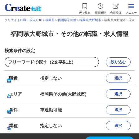
後で見る
閲覧履歴
会員登録
メニュー
クリエイト転職・求人TOP
＞
福岡県
＞
福岡県その他
＞
福岡県大野城市
＞
福岡県大野城市・その他
福岡県大野城市・その他の転職・求人情報
検索条件の設定
絞り込む
職種
指定しない
選択
エリア
福岡県その他(大野城市)
選択
条件
車通勤可能
選択
業種
指定しない
選択