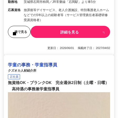
勤務地
茨城県石岡市柿岡／JR常磐線「石岡駅」より車5分
応募資格
放課後等デイサービス、老人介護施設、特別養護老人ホーム
などでの5年以上の経験者等（サービス管理責任者基礎研修
受講資格者）
詳細を見る
後で見る
更新日： 2026/06/01 掲載終了日： 2027/04/02
学童の事務・学童指導員
クズオカ人材紹介所
正社員
無資格OK・ブランクOK 完全週休2日制（土曜・日曜）
高待遇の事務兼学童指導員