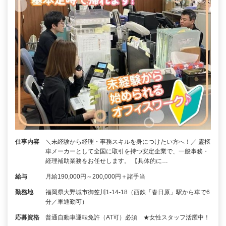
仕事内容
＼未経験から経理・事務スキルを身につけたい方へ！／ 霊柩
車メーカーとして全国に取引を持つ安定企業で、一般事務・
経理補助業務をお任せします。 【具体的に…
給与
月給190,000円～200,000円＋諸手当
勤務地
福岡県大野城市御笠川1-14-18（西鉄「春日原」駅から車で6
分／車通勤可）
応募資格
普通自動車運転免許（AT可）必須 ★女性スタッフ活躍中！