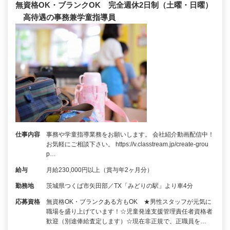
無資格OK・ブランクOK 完全週休2日制（土曜・日曜）
高待遇の事務兼学童指導員
仕事内容
事務や学童指導業務をお願いします。 会社紹介動画配信中！
お気軽にご相談下さい。 https://v.classtream.jp/create-grou
p…
給与
月給230,000円以上（賞与年2ヶ月分）
勤務地
茨城県つくば市矢田部／TX「みどりの駅」より車4分
応募資格
無資格OK・ブランクある方もOK ★男性スタッフが元気に
職場を盛り上げています！☆児童発達支援管理責任者資格者
歓迎（別途俸給査定します）☆現在非正規で、正職員を…