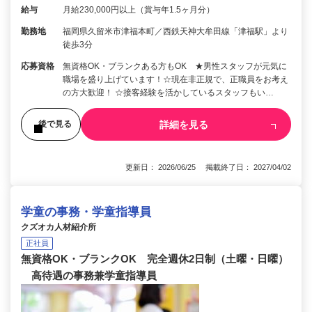
給与
月給230,000円以上（賞与年1.5ヶ月分）
勤務地
福岡県久留米市津福本町／西鉄天神大牟田線「津福駅」より
徒歩3分
応募資格
無資格OK・ブランクある方もOK ★男性スタッフが元気に
職場を盛り上げています！☆現在非正規で、正職員をお考え
の方大歓迎！ ☆接客経験を活かしているスタッフもい…
詳細を見る
後で見る
更新日： 2026/06/25 掲載終了日： 2027/04/02
学童の事務・学童指導員
クズオカ人材紹介所
正社員
無資格OK・ブランクOK 完全週休2日制（土曜・日曜）
高待遇の事務兼学童指導員