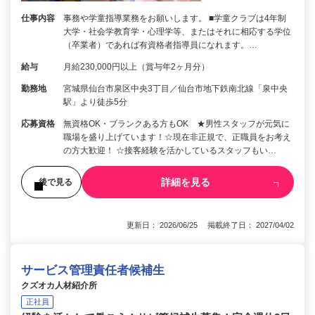
仕事内容
事務や学童指導業務をお願いします。 ■学童クラブは4年制
大学・社会学教育学・心理学等、またはそれに相応する学位
（卒業者）であれば有資格者指導員になれます。…
給与
月給230,000円以上（賞与年2ヶ月分）
勤務地
宮城県仙台市泉区中央3丁目／仙台市地下鉄南北線「泉中央
駅」より徒歩5分
応募資格
無資格OK・ブランクある方もOK ★男性スタッフが元気に
職場を盛り上げています！☆現在非正規で、正職員をお考え
の方大歓迎！ ☆接客経験を活かしているスタッフもい…
詳細を見る
後で見る
更新日： 2026/06/25 掲載終了日： 2027/04/02
サービス管理責任者候補生
クズオカ人材紹介所
正社員