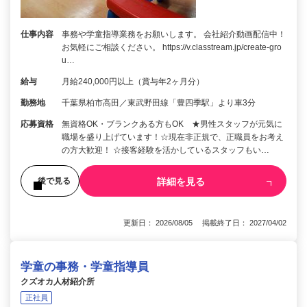
仕事内容
事務や学童指導業務をお願いします。 会社紹介動画配信中！
お気軽にご相談ください。 https://v.classtream.jp/create-gro
u…
給与
月給240,000円以上（賞与年2ヶ月分）
勤務地
千葉県柏市高田／東武野田線「豊四季駅」より車3分
応募資格
無資格OK・ブランクある方もOK ★男性スタッフが元気に
職場を盛り上げています！☆現在非正規で、正職員をお考え
の方大歓迎！ ☆接客経験を活かしているスタッフもい…
詳細を見る
後で見る
更新日： 2026/08/05 掲載終了日： 2027/04/02
学童の事務・学童指導員
クズオカ人材紹介所
正社員