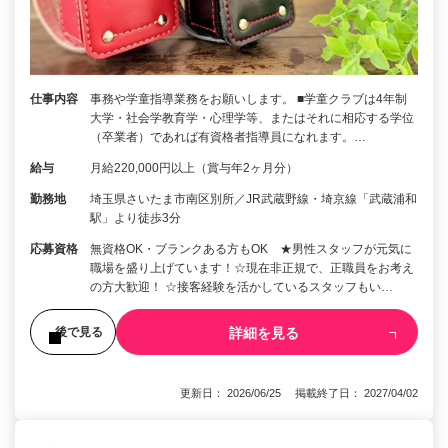
仕事内容
事務や学童指導業務をお願いします。 ■学童クラブは4年制
大学・社会学教育学・心理学等、またはそれに相応する学位
（卒業者）であれば有資格者指導員になれます。…
給与
月給220,000円以上（賞与年2ヶ月分）
勤務地
埼玉県さいたま市南区別所／JR武蔵野線・埼京線「武蔵浦和
駅」より徒歩3分
応募資格
無資格OK・ブランクある方もOK ★男性スタッフが元気に
職場を盛り上げています！☆現在非正規で、正職員をお考え
の方大歓迎！ ☆接客経験を活かしているスタッフもい…
詳細を見る
後で見る
更新日： 2026/06/25 掲載終了日： 2027/04/02