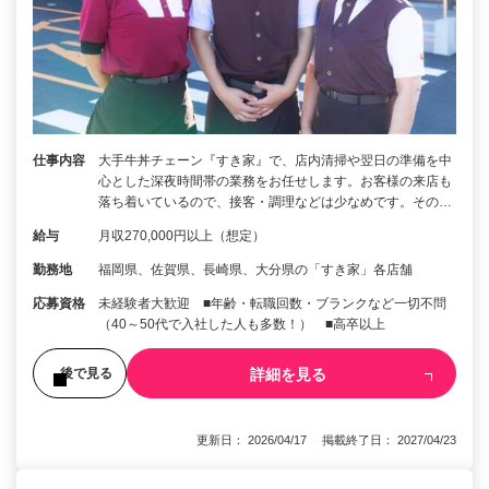
仕事内容
大手牛丼チェーン『すき家』で、店内清掃や翌日の準備を中
心とした深夜時間帯の業務をお任せします。お客様の来店も
落ち着いているので、接客・調理などは少なめです。その…
給与
月収270,000円以上（想定）
勤務地
福岡県、佐賀県、長崎県、大分県の「すき家」各店舗
応募資格
未経験者大歓迎 ■年齢・転職回数・ブランクなど一切不問
（40～50代で入社した人も多数！） ■高卒以上
詳細を見る
後で見る
更新日： 2026/04/17 掲載終了日： 2027/04/23