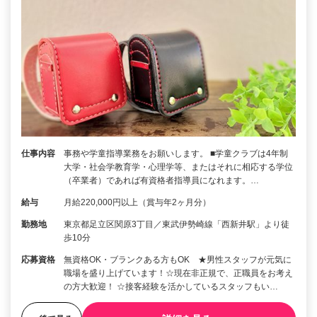
仕事内容
事務や学童指導業務をお願いします。 ■学童クラブは4年制
大学・社会学教育学・心理学等、またはそれに相応する学位
（卒業者）であれば有資格者指導員になれます。…
給与
月給220,000円以上（賞与年2ヶ月分）
勤務地
東京都足立区関原3丁目／東武伊勢崎線「西新井駅」より徒
歩10分
応募資格
無資格OK・ブランクある方もOK ★男性スタッフが元気に
職場を盛り上げています！☆現在非正規で、正職員をお考え
の方大歓迎！ ☆接客経験を活かしているスタッフもい…