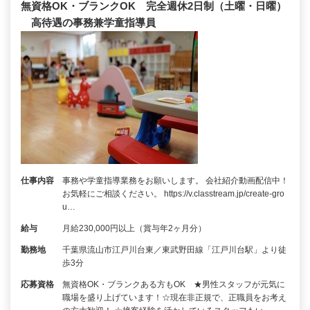
無資格OK・ブランクOK 完全週休2日制（土曜・日曜）
高待遇の事務兼学童指導員
仕事内容
事務や学童指導業務をお願いします。 会社紹介動画配信中！
お気軽にご相談ください。 https://v.classtream.jp/create-gro
u…
給与
月給230,000円以上（賞与年2ヶ月分）
勤務地
千葉県流山市江戸川台東／東武野田線「江戸川台駅」より徒
歩3分
応募資格
無資格OK・ブランクある方もOK ★男性スタッフが元気に
職場を盛り上げています！☆現在非正規で、正職員をお考え