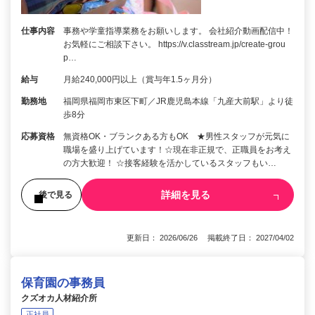
仕事内容
事務や学童指導業務をお願いします。 会社紹介動画配信中！
お気軽にご相談下さい。 https://v.classtream.jp/create-grou
p…
給与
月給240,000円以上（賞与年1.5ヶ月分）
勤務地
福岡県福岡市東区下町／JR鹿児島本線「九産大前駅」より徒
歩8分
応募資格
無資格OK・ブランクある方もOK ★男性スタッフが元気に
職場を盛り上げています！☆現在非正規で、正職員をお考え
の方大歓迎！ ☆接客経験を活かしているスタッフもい…
詳細を見る
後で見る
更新日： 2026/06/26 掲載終了日： 2027/04/02
保育園の事務員
クズオカ人材紹介所
正社員