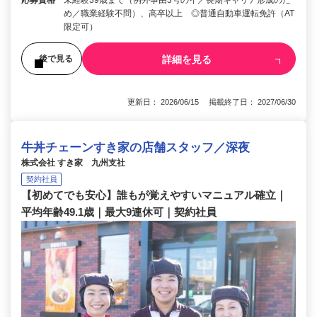
め／職業経験不問）、高卒以上 ◎普通自動車運転免許（AT
限定可）
詳細を見る
後で見る
更新日： 2026/06/15 掲載終了日： 2027/06/30
牛丼チェーンすき家の店舗スタッフ／深夜
株式会社 すき家 九州支社
契約社員
【初めてでも安心】誰もが覚えやすいマニュアル確立｜
平均年齢49.1歳｜最大9連休可｜契約社員