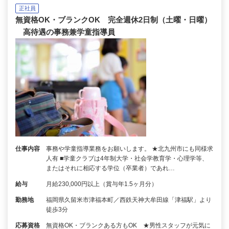
正社員
無資格OK・ブランクOK 完全週休2日制（土曜・日曜）
高待遇の事務兼学童指導員
仕事内容
事務や学童指導業務をお願いします。 ★北九州市にも同様求
人有 ■学童クラブは4年制大学・社会学教育学・心理学等、
またはそれに相応する学位（卒業者）であれ…
給与
月給230,000円以上（賞与年1.5ヶ月分）
勤務地
福岡県久留米市津福本町／西鉄天神大牟田線「津福駅」より
徒歩3分
応募資格
無資格OK・ブランクある方もOK ★男性スタッフが元気に