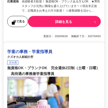
応募資格
未経験者大歓迎！ 無資格OK・ブランクある方もOK ★男性
スタッフが元気に職場を盛り上げています！☆現在非正規
で、正職員をお考えの方大歓迎！ ☆接客経験を活かし…
詳細を見る
後で見る
更新日： 2026/06/26 掲載終了日： 2027/04/02
学童の事務・学童指導員
クズオカ人材紹介所
正社員
無資格OK・ブランクOK 完全週休2日制（土曜・日曜）
高待遇の事務兼学童指導員