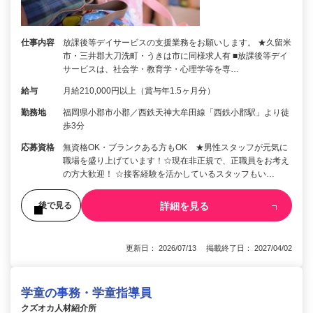
仕事内容
放課後等デイサービスの支援業務をお願いします。 ★久留米
市・三井郡大刀洗町・うきは市に同様求人有 ■放課後等デイ
サービスは、社会学・教育学・心理学等を専…
給与
月給210,000円以上（賞与年1.5ヶ月分）
勤務地
福岡県小郡市小郡／西鉄天神大牟田線「西鉄小郡駅」より徒
歩3分
応募資格
無資格OK・ブランクある方もOK ★男性スタッフが元気に
職場を盛り上げています！☆現在非正規で、正職員をお考え
の方大歓迎！ ☆接客経験を活かしているスタッフもい…
詳細を見る
後で見る
更新日： 2026/07/13 掲載終了日： 2027/04/02
学童の事務・学童指導員
クズオカ人材紹介所