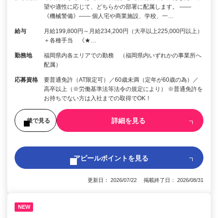
望や適性に応じて、どちらかの部署に配属します。 ――
《機械警備》―― 個人宅や商業施設、学校、一…
給与
月給199,800円～月給234,200円（大卒以上225,000円以上）
＋各種手当 《★…
勤務地
福岡県内各エリアでの勤務 （福岡県内いずれかの事業所へ
配属）
応募資格
要普通免許（AT限定可）／60歳未満（定年が60歳の為）／
高卒以上（※労働基準法等法令の規定により） ※普通免許を
お持ちでない方は入社までの取得でOK！
詳細を見る
後で見る
アピールポイントを見る
更新日： 2026/07/22 掲載終了日： 2026/08/31
NEW