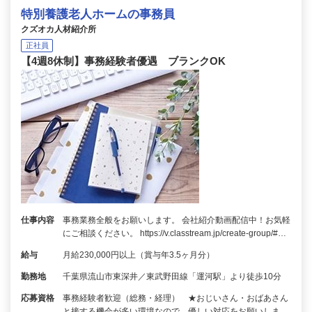
特別養護老人ホームの事務員
クズオカ人材紹介所
正社員
【4週8休制】事務経験者優遇 ブランクOK
仕事内容
事務業務全般をお願いします。 会社紹介動画配信中！お気軽
にご相談ください。 https://v.classtream.jp/create-group/#…
給与
月給230,000円以上（賞与年3.5ヶ月分）
勤務地
千葉県流山市東深井／東武野田線「運河駅」より徒歩10分
応募資格
事務経験者歓迎（総務・経理） ★おじいさん・おばあさん
と接する機会が多い環境なので、優しい対応をお願いしま