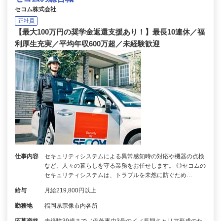
セコム株式会社
正社員
【最大100万円の奨学金返還支援あり！】最長10連休／福
利厚生充実／平均年収600万超／未経験歓迎
仕事内容
セキュリティシステムによる異常感知時の対応や機器の点検
など、人々の暮らしを守る業務をお任せします。 ◎セコムの
セキュリティシステムは、トラブルを未然に防ぐため…
給与
月給219,800円以上
勤務地
福岡県宗像市内各所
応募資格
未経験39歳まで（例外事由3号のイ／長期キャリア形成のた