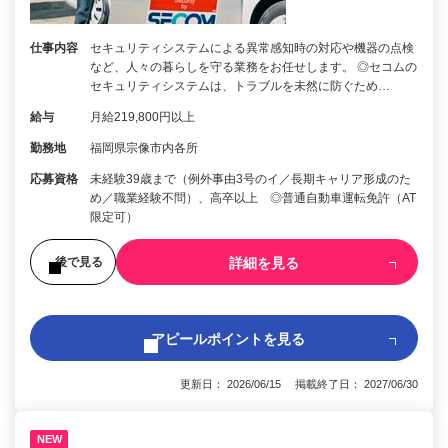
仕事内容
セキュリティシステムによる異常感知時の対応や機器の点検
など、人々の暮らしを守る業務をお任せします。 ◎セコムの
セキュリティシステムは、トラブルを未然に防ぐため…
給与
月給219,800円以上
勤務地
福岡県宗像市内各所
応募資格
未経験39歳まで（例外事由3号のイ／長期キャリア形成のた
め／職業経験不問）、高卒以上 ◎普通自動車運転免許（AT
限定可）
詳細を見る
後で見る
アピールポイントを見る
更新日： 2026/06/15 掲載終了日： 2027/06/30
NEW