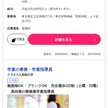
eate…
給与
月給320,000円以上（賞与年4ヶ月分）
勤務地
東京都足立区島根3丁目／東武伊勢崎線「西新井駅」より徒
歩10分
応募資格
看護師
詳細を見る
後で見る
更新日： 2026/05/01 掲載終了日： 2027/04/02
学童の事務・学童指導員
クズオカ人材紹介所
正社員
無資格OK・ブランクOK 完全週休2日制（土曜・日曜）
高待遇の事務兼学童指導員