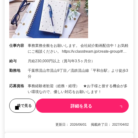
仕事内容
事務業務全般をお願いします。 会社紹介動画配信中！お気軽
にご相談ください。 https://v.classtream.jp/create-group/#…
給与
月給230,000円以上（賞与年3.5ヶ月分）
勤務地
千葉県流山市流山9丁目／流鉄流山線「平和台駅」より徒歩3
分
応募資格
事務経験者歓迎（総務・経理） ★お子様と接する機会が多
い環境なので、優しい対応をお願いします！
詳細を見る
後で見る
更新日： 2026/06/01 掲載終了日： 2027/04/02