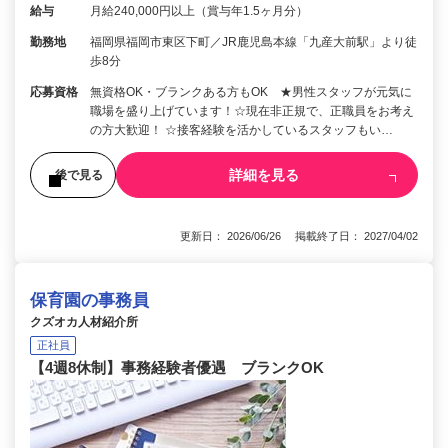
給与
月給240,000円以上（賞与年1.5ヶ月分）
勤務地
福岡県福岡市東区下町／JR鹿児島本線「九産大前駅」より徒
歩8分
応募資格
無資格OK・ブランクある方もOK ★男性スタッフが元気に
職場を盛り上げています！☆現在非正規で、正職員をお考え
の方大歓迎！ ☆接客経験を活かしているスタッフもい…
詳細を見る
後で見る
更新日： 2026/06/26 掲載終了日： 2027/04/02
保育園の事務員
クズオカ人材紹介所
正社員
【4週8休制】事務経験者優遇 ブランクOK