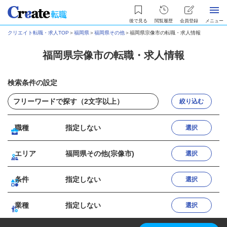
後で見る
閲覧履歴
会員登録
メニュー
クリエイト転職・求人TOP
＞
福岡県
＞
福岡県その他
＞
福岡県宗像市の転職・求人情報
福岡県宗像市の転職・求人情報
検索条件の設定
絞り込む
職種
指定しない
選択
エリア
福岡県その他(宗像市)
選択
条件
指定しない
選択
業種
指定しない
選択