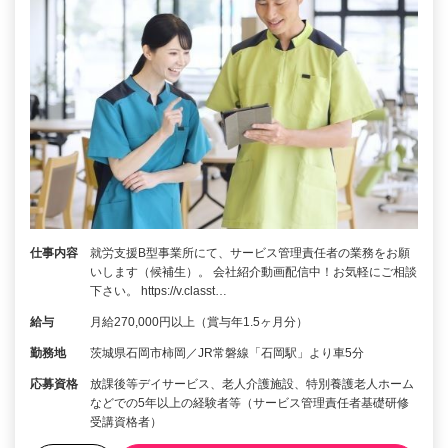
仕事内容
就労支援B型事業所にて、サービス管理責任者の業務をお願
いします（候補生）。 会社紹介動画配信中！お気軽にご相談
下さい。 https://v.classt…
給与
月給270,000円以上（賞与年1.5ヶ月分）
勤務地
茨城県石岡市柿岡／JR常磐線「石岡駅」より車5分
応募資格
放課後等デイサービス、老人介護施設、特別養護老人ホーム
などでの5年以上の経験者等（サービス管理責任者基礎研修
受講資格者）