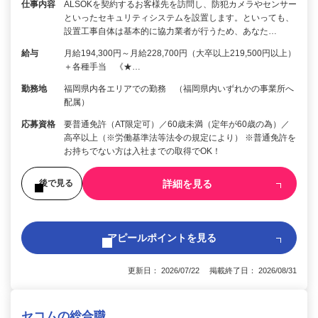
仕事内容
ALSOKを契約するお客様先を訪問し、防犯カメラやセンサー
といったセキュリティシステムを設置します。といっても、
設置工事自体は基本的に協力業者が行うため、あなた…
給与
月給194,300円～月給228,700円（大卒以上219,500円以上）
＋各種手当 《★…
勤務地
福岡県内各エリアでの勤務 （福岡県内いずれかの事業所へ
配属）
応募資格
要普通免許（AT限定可）／60歳未満（定年が60歳の為）／
高卒以上（※労働基準法等法令の規定により） ※普通免許を
お持ちでない方は入社までの取得でOK！
詳細を見る
後で見る
アピールポイントを見る
更新日： 2026/07/22 掲載終了日： 2026/08/31
セコムの総合職