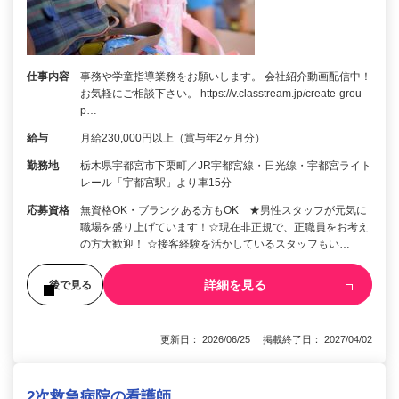
仕事内容
事務や学童指導業務をお願いします。 会社紹介動画配信中！
お気軽にご相談下さい。 https://v.classtream.jp/create-grou
p…
給与
月給230,000円以上（賞与年2ヶ月分）
勤務地
栃木県宇都宮市下栗町／JR宇都宮線・日光線・宇都宮ライト
レール「宇都宮駅」より車15分
応募資格
無資格OK・ブランクある方もOK ★男性スタッフが元気に
職場を盛り上げています！☆現在非正規で、正職員をお考え
の方大歓迎！ ☆接客経験を活かしているスタッフもい…
詳細を見る
後で見る
更新日： 2026/06/25 掲載終了日： 2027/04/02
2次救急病院の看護師