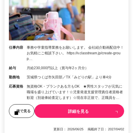
仕事内容
事務や学童指導業務をお願いします。 会社紹介動画配信中！
お気軽にご相談下さい。 https://v.classtream.jp/create-grou
p…
給与
月給230,000円以上（賞与年2ヶ月分）
勤務地
茨城県つくば市矢田部／TX「みどりの駅」より車4分
応募資格
無資格OK・ブランクある方もOK ★男性スタッフが元気に
職場を盛り上げています！☆児童発達支援管理責任者資格者
歓迎（別途俸給査定します）☆現在非正規で、正職員を…
詳細を見る
後で見る
更新日： 2026/06/25 掲載終了日： 2027/04/02