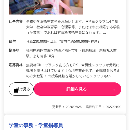
仕事内容
事務や学童指導業務をお願いします。 ■学童クラブは4年制
大学・社会学教育学・心理学等、またはそれに相応する学位
（卒業者）であれば有資格者指導員になれます。…
給与
月給230,000円以上（賞与年約500,000円程度）
勤務地
福岡県福岡市東区箱崎／福岡市地下鉄箱崎線「箱崎九大前
駅」より徒歩10分
応募資格
無資格OK・ブランクある方もOK ★男性スタッフが元気に
職場を盛り上げています！☆現在非正規で、正職員をお考え
の方大歓迎！ ☆接客経験を活かしているスタッフもい…
詳細を見る
後で見る
更新日： 2026/06/26 掲載終了日： 2027/04/02
学童の事務・学童指導員