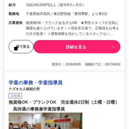
給与
月給240,000円以上（賞与年2ヶ月分）
勤務地
千葉県柏市高田／東武野田線「豊四季駅」より車3分
応募資格
無資格OK・ブランクある方もOK ★男性スタッフが元気に
職場を盛り上げています！☆現在非正規で、正職員をお考え
の方大歓迎！ ☆接客経験を活かしているスタッフもい…
詳細を見る
後で見る
更新日： 2026/08/05 掲載終了日： 2027/04/02
学童の事務・学童指導員
クズオカ人材紹介所
正社員
無資格OK・ブランクOK 完全週休2日制（土曜・日曜）
高待遇の事務兼学童指導員