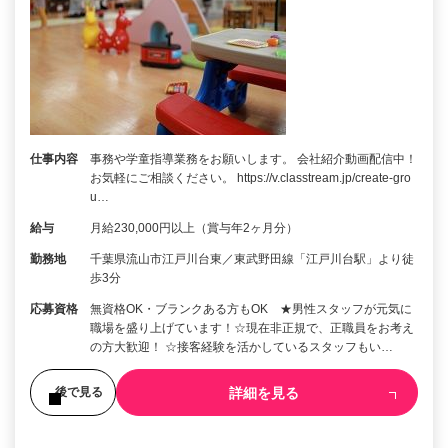
仕事内容
事務や学童指導業務をお願いします。 会社紹介動画配信中！
お気軽にご相談ください。 https://v.classtream.jp/create-gro
u…
給与
月給230,000円以上（賞与年2ヶ月分）
勤務地
千葉県流山市江戸川台東／東武野田線「江戸川台駅」より徒
歩3分
応募資格
無資格OK・ブランクある方もOK ★男性スタッフが元気に
職場を盛り上げています！☆現在非正規で、正職員をお考え
の方大歓迎！ ☆接客経験を活かしているスタッフもい…
詳細を見る
後で見る