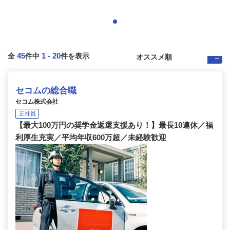
45
1
-
20
全
件中
件を表示
セコムの総合職
セコム株式会社
正社員
【最大100万円の奨学金返還支援あり！】最長10連休／福
利厚生充実／平均年収600万超／未経験歓迎