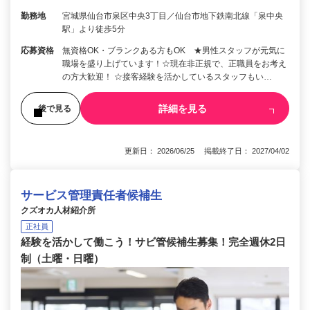
勤務地
宮城県仙台市泉区中央3丁目／仙台市地下鉄南北線「泉中央
駅」より徒歩5分
応募資格
無資格OK・ブランクある方もOK ★男性スタッフが元気に
職場を盛り上げています！☆現在非正規で、正職員をお考え
の方大歓迎！ ☆接客経験を活かしているスタッフもい…
詳細を見る
後で見る
更新日： 2026/06/25 掲載終了日： 2027/04/02
サービス管理責任者候補生
クズオカ人材紹介所
正社員
経験を活かして働こう！サビ管候補生募集！完全週休2日
制（土曜・日曜）