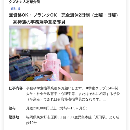
クズオカ人材紹介所
正社員
無資格OK・ブランクOK 完全週休2日制（土曜・日曜）
高待遇の事務兼学童指導員
仕事内容
事務や学童指導業務をお願いします。 ■学童クラブは4年制
大学・社会学教育学・心理学等、またはそれに相応する学位
（卒業者）であれば有資格者指導員になれます。…
給与
月給230,000円以上（賞与年1.5ヶ月分）
勤務地
福岡県筑紫野市原田3丁目／JR鹿児島本線「原田駅」より徒
歩10分