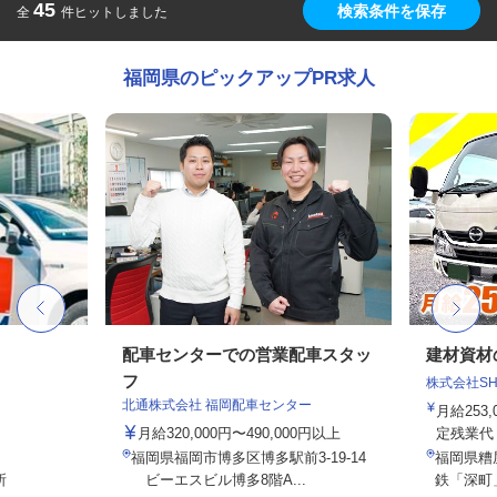
45
検索条件を保存
全
件ヒットしました
福岡県のピックアップPR求人
配車センターでの営業配車スタッ
建材資材
フ
株式会社SHOE
北通株式会社 福岡配車センター
月給253,
月給320,000円〜490,000円以上
定残業代・
福岡県福岡市博多区博多駅前3-19-14
福岡県糟屋
所
ビーエスビル博多8階A...
鉄「深町」