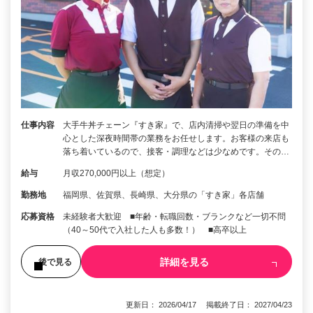
仕事内容
大手牛丼チェーン『すき家』で、店内清掃や翌日の準備を中
心とした深夜時間帯の業務をお任せします。お客様の来店も
落ち着いているので、接客・調理などは少なめです。その…
給与
月収270,000円以上（想定）
勤務地
福岡県、佐賀県、長崎県、大分県の「すき家」各店舗
応募資格
未経験者大歓迎 ■年齢・転職回数・ブランクなど一切不問
（40～50代で入社した人も多数！） ■高卒以上
詳細を見る
後で見る
更新日： 2026/04/17 掲載終了日： 2027/04/23