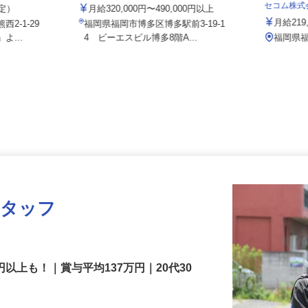
／3号黒崎店
北通株式会社 福岡配車センター
セコム株
想定）
月給320,000円〜490,000円以上
月給2
西2-1-29
福岡県福岡市博多区博多駅前3-19-1
よ...
4 ビーエスビル博多8階A...
福岡
スタッフ
円以上も！｜賞与平均137万円｜20代30