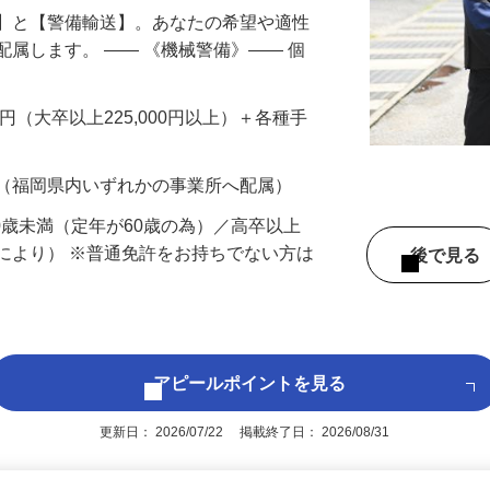
備】と【警備輸送】。あなたの希望や適性
配属します。 ―― 《機械警備》―― 個
…
200円（大卒以上225,000円以上）＋各種手
 （福岡県内いずれかの事業所へ配属）
60歳未満（定年が60歳の為）／高卒以上
により） ※普通免許をお持ちでない方は
後で見
アピールポイントを見る
更新日： 2026/07/22 掲載終了日： 2026/08/31