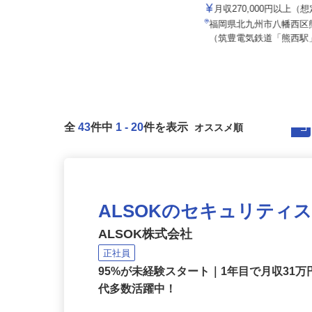
株式会社 すき家 九州支社
セコム株式会社
月収270,000円以上（
月給219,800円以上
福岡県北九州市八幡西区熊
福岡県福岡市中央区内各所
（筑豊電気鉄道「熊西駅」
全
43
件中
1
-
20
件を表示
ALSOKのセキュリティ
ALSOK株式会社
正社員
95%が未経験スタート｜1年目で月収31万
代多数活躍中！