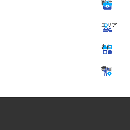
職種
エリア
条件
業種