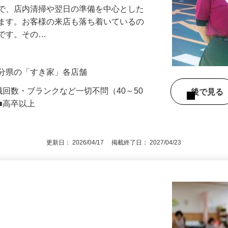
』で、店内清掃や翌日の準備を中心とした
します。お客様の来店も落ち着いているの
めです。その…
大分県の「すき家」各店舗
職回数・ブランクなど一切不問（40～50
後で見
■高卒以上
更新日： 2026/04/17 掲載終了日： 2027/04/23