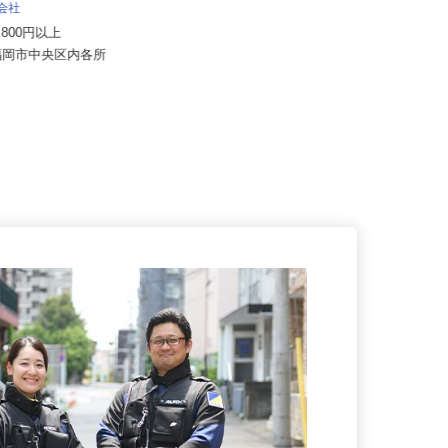
株式会社 すき家 九州支社／3号黒崎店
式会社
月収270,000円以上（想定）
19,800円以上
福岡県北九州市八幡西区熊西2-1-29
県福岡市中央区内各所
（筑豊電気鉄道「熊西駅」よ...