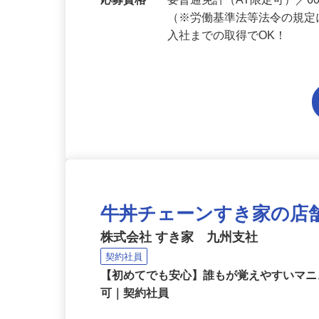
勤務地
福岡県内各エリアでの勤務
応募資格
要普通免許（AT限定可）／
（※労働基準法等法令の規定
入社までの取得でOK！
牛丼チェーンすき家の店
株式会社 すき家 九州支社
契約社員
【初めてでも安心】誰もが覚えやすいマニュ