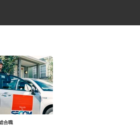
の総合職
牛丼チェーンすき家の店舗スタ
ッフ／深夜