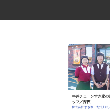
セコムの総合職
牛丼チェーンすき家
ッフ／深夜