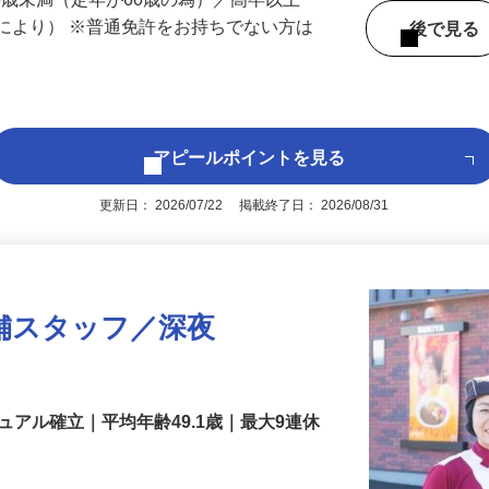
 （福岡県内いずれかの事業所へ配属）
60歳未満（定年が60歳の為）／高卒以上
により） ※普通免許をお持ちでない方は
後で見
アピールポイントを見る
更新日： 2026/07/22 掲載終了日： 2026/08/31
舗スタッフ／深夜
アル確立｜平均年齢49.1歳｜最大9連休