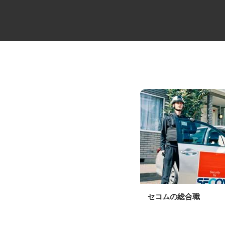
牛丼チェーンすき家の店舗スタ
セコムの総合職
ッフ／深夜