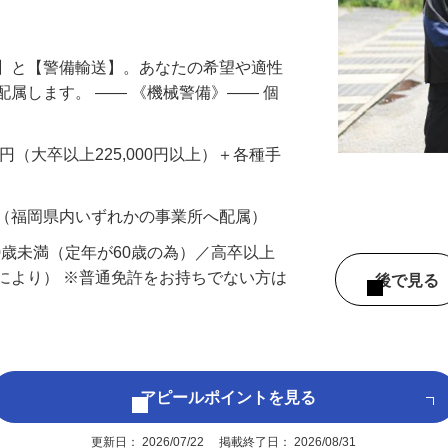
円以上も！｜賞与平均137万円｜20代30
備】と【警備輸送】。あなたの希望や適性
配属します。 ―― 《機械警備》―― 個
…
200円（大卒以上225,000円以上）＋各種手
 （福岡県内いずれかの事業所へ配属）
60歳未満（定年が60歳の為）／高卒以上
により） ※普通免許をお持ちでない方は
後で見
アピールポイントを見る