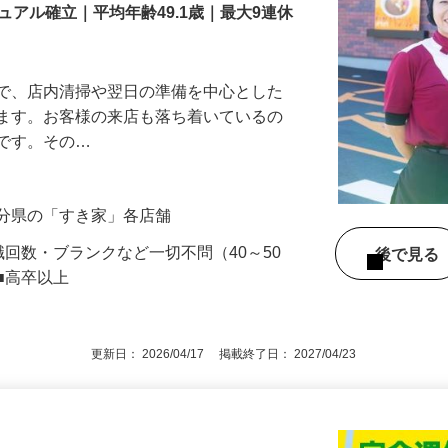
アル確立｜平均年齢49.1歳｜最大9連休
』で、店内清掃や翌日の準備を中心とした
します。お客様の来店も落ち着いているの
めです。その…
大分県の「すき家」各店舗
職回数・ブランクなど一切不問（40～50
後で見
■高卒以上
更新日： 2026/04/17 掲載終了日： 2027/04/23