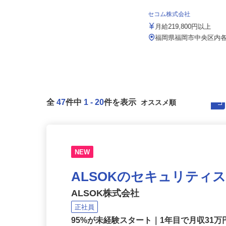
株式会社 すき家 九州支社／3号黒崎店
セコム株式会社
月収270,000円以上（想定）
月給219,800円以上
福岡県北九州市八幡西区熊西2-1-29
（筑豊電気鉄道「熊西駅」よ...
福岡県福岡市中央区内
全
47
件中
1
-
20
件を表示
NEW
ALSOKのセキュリティ
ALSOK株式会社
正社員