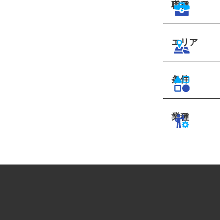
職種
エリア
条件
業種