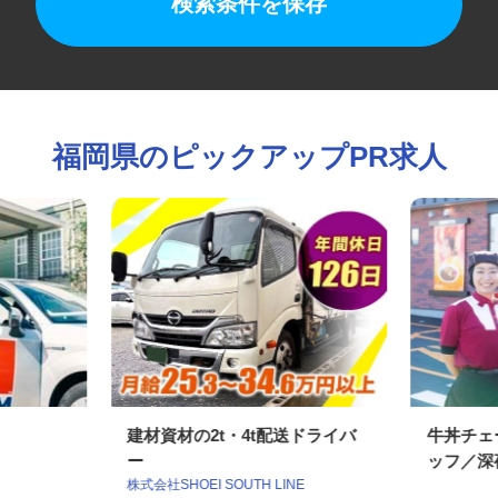
検索条件を保存
福岡県のピックアップPR求人
建材資材の2t・4t配送ドライバ
牛丼チ
ー
ッフ／