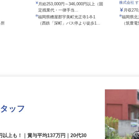
株式会社SHOEI SOUTH LINE
株式会社
月給253,000円～346,000円以上（固
定残業代・一律手当...
月収2
福岡県糟屋郡宇美町光正寺1-8-1
福岡県
各所
（西鉄「深町」バス停より徒歩1...
（筑豊
スタッフ