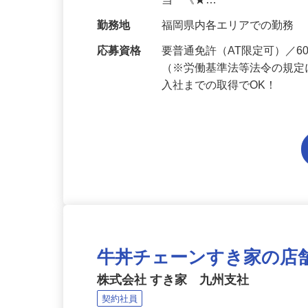
給与
月給194,300円～月給228,
当 《★…
勤務地
福岡県内各エリアでの勤務
応募資格
要普通免許（AT限定可）／
（※労働基準法等法令の規定
入社までの取得でOK！
牛丼チェーンすき家の店