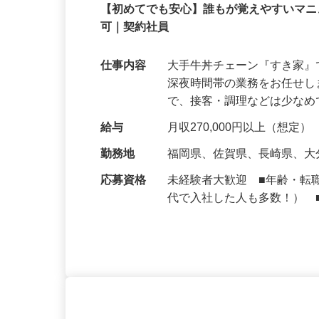
株式会社 すき家 九州支社
契約社員
【初めてでも安心】誰もが覚えやすいマニュ
可｜契約社員
仕事内容
大手牛丼チェーン『すき家
深夜時間帯の業務をお任せ
で、接客・調理などは少な
給与
月収270,000円以上（想定）
勤務地
福岡県、佐賀県、長崎県、
応募資格
未経験者大歓迎 ■年齢・転
代で入社した人も多数！） 