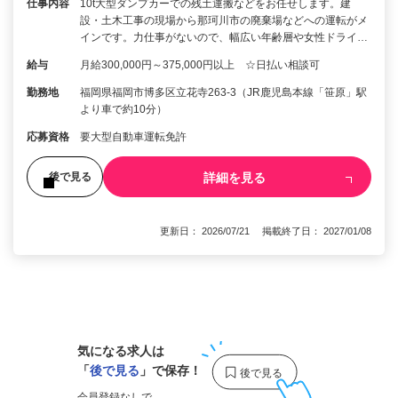
仕事内容
10t大型ダンプカーでの残土運搬などをお任せします。建
設・土木工事の現場から那珂川市の廃棄場などへの運転がメ
インです。力仕事がないので、幅広い年齢層や女性ドライ…
給与
月給300,000円～375,000円以上 ☆日払い相談可
勤務地
福岡県福岡市博多区立花寺263-3（JR鹿児島本線「笹原」駅
より車で約10分）
応募資格
要大型自動車運転免許
詳細を見る
後で見る
更新日： 2026/07/21 掲載終了日： 2027/01/08
1
気になる求人は
「
後で見る
」で保存！
会員登録なしで、