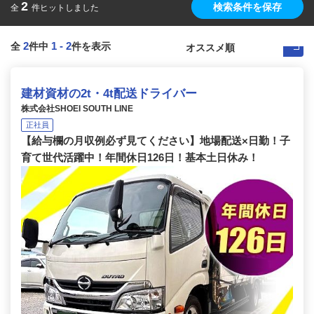
2
検索条件を保存
全
件ヒットしました
2
1
-
2
全
件中
件を表示
建材資材の2t・4t配送ドライバー
株式会社SHOEI SOUTH LINE
正社員
【給与欄の月収例必ず見てください】地場配送×日勤！子
育て世代活躍中！年間休日126日！基本土日休み！