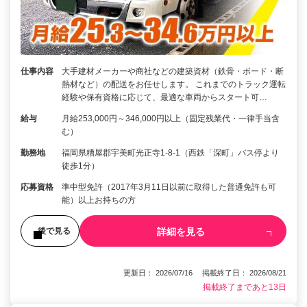
仕事内容
大手建材メーカーや商社などの建築資材（鉄骨・ボード・断
熱材など）の配送をお任せします。 これまでのトラック運転
経験や保有資格に応じて、最適な車両からスタート可…
給与
月給253,000円～346,000円以上（固定残業代・一律手当含
む）
勤務地
福岡県糟屋郡宇美町光正寺1-8-1（西鉄「深町」バス停より
徒歩1分）
応募資格
準中型免許（2017年3月11日以前に取得した普通免許も可
能）以上お持ちの方
詳細を見る
後で見る
更新日： 2026/07/16 掲載終了日： 2026/08/21
掲載終了まであと13日