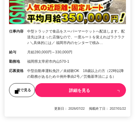
仕事内容
中型トラックで食品をスーパーマーケットへ配送します。配
送先は決まった店舗なので、一度ルートを覚えればラクラク
♪ ＼具体的には／ 福岡市内のセンターで積み…
給与
月給280,000円～330,000円
勤務地
福岡県太宰府市内山570-1
応募資格
中型自動車運転免許／未経験OK 18歳以上の方（22時以降
の勤務があるため※例外事由2号／労働基準法による）
詳細を見る
後で見る
更新日： 2026/07/22 掲載終了日： 2027/01/22
1