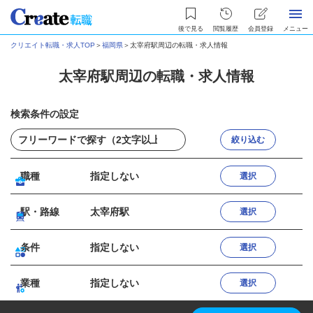
後で見る
閲覧履歴
会員登録
メニュー
クリエイト転職・求人TOP
＞
福岡県
＞
太宰府駅周辺の転職・求人情報
太宰府駅周辺の転職・求人情報
検索条件の設定
絞り込む
職種
指定しない
選択
駅・路線
太宰府駅
選択
条件
指定しない
選択
業種
指定しない
選択