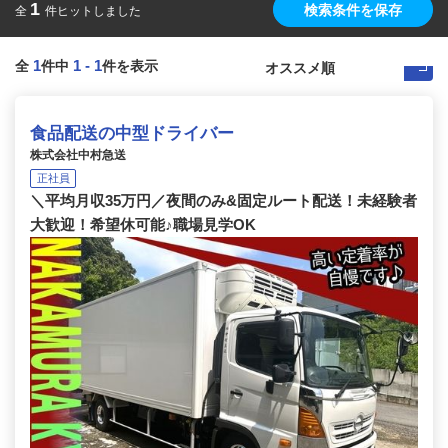
1
検索条件を保存
全
件ヒットしました
1
1
-
1
全
件中
件を表示
食品配送の中型ドライバー
株式会社中村急送
正社員
＼平均月収35万円／夜間のみ&固定ルート配送！未経験者
大歓迎！希望休可能♪職場見学OK