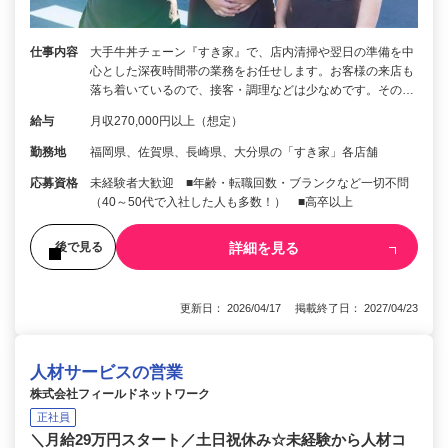
仕事内容
大手牛丼チェーン『すき家』で、店内清掃や翌日の準備を中
心とした深夜時間帯の業務をお任せします。お客様の来店も
落ち着いているので、接客・調理などは少なめです。その…
給与
月収270,000円以上（想定）
勤務地
福岡県、佐賀県、長崎県、大分県の「すき家」各店舗
応募資格
未経験者大歓迎 ■年齢・転職回数・ブランクなど一切不問
（40～50代で入社した人も多数！） ■高卒以上
詳細を見る
後で見る
更新日： 2026/04/17 掲載終了日： 2027/04/23
人材サービスの営業
株式会社フィールドネットワーク
正社員
＼月給29万円スタート／土日祝休み☆未経験から人材コ