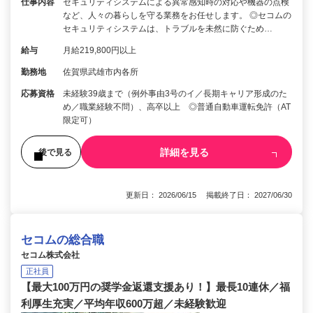
仕事内容
セキュリティシステムによる異常感知時の対応や機器の点検
など、人々の暮らしを守る業務をお任せします。 ◎セコムの
セキュリティシステムは、トラブルを未然に防ぐため…
給与
月給219,800円以上
勤務地
佐賀県武雄市内各所
応募資格
未経験39歳まで（例外事由3号のイ／長期キャリア形成のた
め／職業経験不問）、高卒以上 ◎普通自動車運転免許（AT
限定可）
詳細を見る
後で見る
更新日： 2026/06/15 掲載終了日： 2027/06/30
セコムの総合職
セコム株式会社
正社員
【最大100万円の奨学金返還支援あり！】最長10連休／福
利厚生充実／平均年収600万超／未経験歓迎