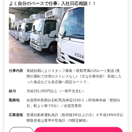
よく自分のペースで仕事♪ 入社日応相談！！
仕事内容
業績好調によりスタッフ募集！夜勤専属の2tルート配送 (夜
間の運転で渋滞のストレスなし) 《主な仕事内容》 容器に入
った食品などを各店舗へ固定ルートで…
給与
月給281,000円以上（一律手当含む）
勤務地
佐賀県杵島郡白石町馬洗神辺1540-1（JR長崎本線「肥前白
石」駅より車で5分）／佐賀営業所
応募資格
普通自動車運転免許（取得後3年以上の方）※平成19年6月以
降取得者は要準中型免許（5t限定解除）