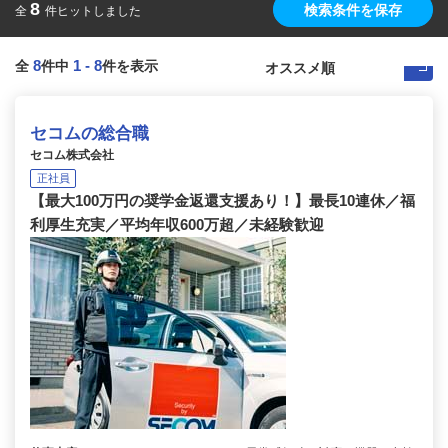
8
検索条件を保存
全
件ヒットしました
8
1
-
8
全
件中
件を表示
セコムの総合職
セコム株式会社
正社員
【最大100万円の奨学金返還支援あり！】最長10連休／福
利厚生充実／平均年収600万超／未経験歓迎