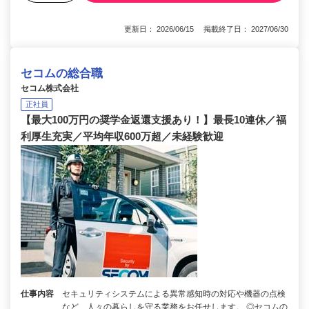
更新日： 2026/06/15 掲載終了日： 2027/06/30
セコムの総合職
セコム株式会社
正社員
【最大100万円の奨学金返還支援あり！】最長10連休／福
利厚生充実／平均年収600万超／未経験歓迎
仕事内容
セキュリティシステムによる異常感知時の対応や機器の点検
など、人々の暮らしを守る業務をお任せします。 ◎セコムの