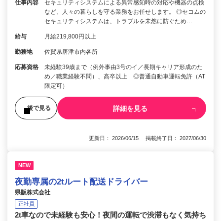
仕事内容
セキュリティシステムによる異常感知時の対応や機器の点検
など、人々の暮らしを守る業務をお任せします。 ◎セコムの
セキュリティシステムは、トラブルを未然に防ぐため…
給与
月給219,800円以上
勤務地
佐賀県唐津市内各所
応募資格
未経験39歳まで（例外事由3号のイ／長期キャリア形成のた
め／職業経験不問）、高卒以上 ◎普通自動車運転免許（AT
限定可）
詳細を見る
後で見る
更新日： 2026/06/15 掲載終了日： 2027/06/30
NEW
夜勤専属の2tルート配送ドライバー
県販株式会社
正社員
2t車なので未経験も安心！夜間の運転で渋滞もなく気持ち