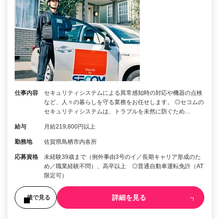
仕事内容
セキュリティシステムによる異常感知時の対応や機器の点検
など、人々の暮らしを守る業務をお任せします。 ◎セコムの
セキュリティシステムは、トラブルを未然に防ぐため…
給与
月給219,800円以上
勤務地
佐賀県鳥栖市内各所
応募資格
未経験39歳まで（例外事由3号のイ／長期キャリア形成のた
め／職業経験不問）、高卒以上 ◎普通自動車運転免許（AT
限定可）
詳細を見る
後で見る