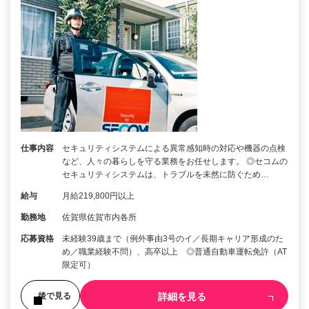
仕事内容
セキュリティシステムによる異常感知時の対応や機器の点検
など、人々の暮らしを守る業務をお任せします。 ◎セコムの
セキュリティシステムは、トラブルを未然に防ぐため…
給与
月給219,800円以上
勤務地
佐賀県佐賀市内各所
応募資格
未経験39歳まで（例外事由3号のイ／長期キャリア形成のた
め／職業経験不問）、高卒以上 ◎普通自動車運転免許（AT
限定可）
詳細を見る
後で見る