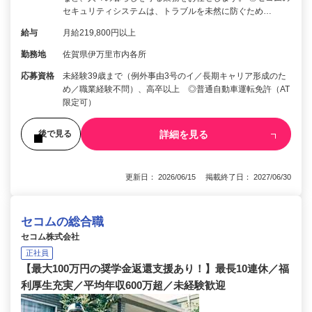
セキュリティシステムは、トラブルを未然に防ぐため…
給与
月給219,800円以上
勤務地
佐賀県伊万里市内各所
応募資格
未経験39歳まで（例外事由3号のイ／長期キャリア形成のた
め／職業経験不問）、高卒以上 ◎普通自動車運転免許（AT
限定可）
詳細を見る
後で見る
更新日： 2026/06/15 掲載終了日： 2027/06/30
セコムの総合職
セコム株式会社
正社員
【最大100万円の奨学金返還支援あり！】最長10連休／福
利厚生充実／平均年収600万超／未経験歓迎