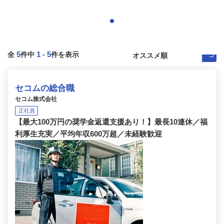
5
1
-
5
全
件中
件を表示
セコムの総合職
セコム株式会社
正社員
【最大100万円の奨学金返還支援あり！】最長10連休／福
利厚生充実／平均年収600万超／未経験歓迎