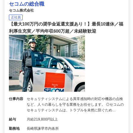
セコムの総合職
セコム株式会社
正社員
【最大100万円の奨学金返還支援あり！】最長10連休／福
利厚生充実／平均年収600万超／未経験歓迎
仕事内容
セキュリティシステムによる異常感知時の対応や機器の点検
など、人々の暮らしを守る業務をお任せします。 ◎セコムの
セキュリティシステムは、トラブルを未然に防ぐため…
給与
月給219,800円以上
勤務地
長崎県諫早市内各所