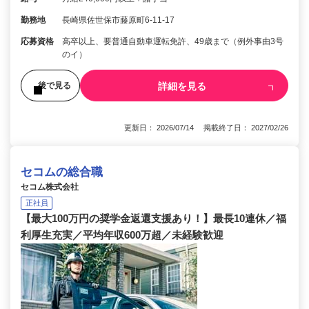
勤務地
長崎県佐世保市藤原町6-11-17
応募資格
高卒以上、要普通自動車運転免許、49歳まで（例外事由3号
のイ）
詳細を見る
後で見る
更新日： 2026/07/14 掲載終了日： 2027/02/26
セコムの総合職
セコム株式会社
正社員
【最大100万円の奨学金返還支援あり！】最長10連休／福
利厚生充実／平均年収600万超／未経験歓迎