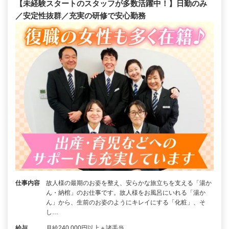
【未経験スタートのスタッフが多数活躍中！】日勤のみ
／安定性抜群／充実の研修で安心勤務
仕事内容
故人様の最期のお姿を整え、安らかな旅立ちを支える「湯か
ん・納棺」のお仕事です。故人様をお風呂にいれる「湯か
ん」から、生前のお姿のようにキレイにする「化粧」、そ
し…
給与
月給240,000円以上＋諸手当