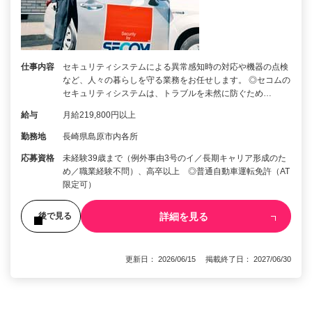
仕事内容
セキュリティシステムによる異常感知時の対応や機器の点検
など、人々の暮らしを守る業務をお任せします。 ◎セコムの
セキュリティシステムは、トラブルを未然に防ぐため…
給与
月給219,800円以上
勤務地
長崎県島原市内各所
応募資格
未経験39歳まで（例外事由3号のイ／長期キャリア形成のた
め／職業経験不問）、高卒以上 ◎普通自動車運転免許（AT
限定可）
詳細を見る
後で見る
更新日： 2026/06/15 掲載終了日： 2027/06/30
1