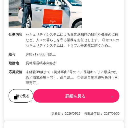
仕事内容
セキュリティシステムによる異常感知時の対応や機器の点検
など、人々の暮らしを守る業務をお任せします。 ◎セコムの
セキュリティシステムは、トラブルを未然に防ぐため…
給与
月給219,800円以上
勤務地
長崎県長崎市内各所
応募資格
未経験39歳まで（例外事由3号のイ／長期キャリア形成のた
め／職業経験不問）、高卒以上 ◎普通自動車運転免許（AT
限定可）
詳細を見る
後で見る
更新日： 2026/06/15 掲載終了日： 2027/06/30