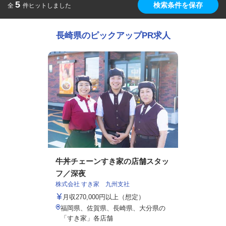
5
検索条件を保存
全
件ヒットしました
長崎県のピックアップPR求人
牛丼チェーンすき家の店舗スタッ
フ／深夜
株式会社 すき家 九州支社
月収270,000円以上（想定）
福岡県、佐賀県、長崎県、大分県の
「すき家」各店舗