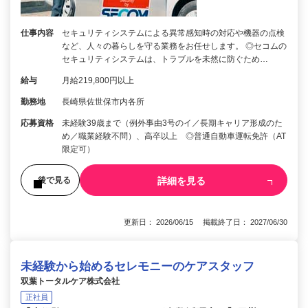
仕事内容
セキュリティシステムによる異常感知時の対応や機器の点検
など、人々の暮らしを守る業務をお任せします。 ◎セコムの
セキュリティシステムは、トラブルを未然に防ぐため…
給与
月給219,800円以上
勤務地
長崎県佐世保市内各所
応募資格
未経験39歳まで（例外事由3号のイ／長期キャリア形成のた
め／職業経験不問）、高卒以上 ◎普通自動車運転免許（AT
限定可）
詳細を見る
後で見る
更新日： 2026/06/15 掲載終了日： 2027/06/30
未経験から始めるセレモニーのケアスタッフ
双葉トータルケア株式会社
正社員