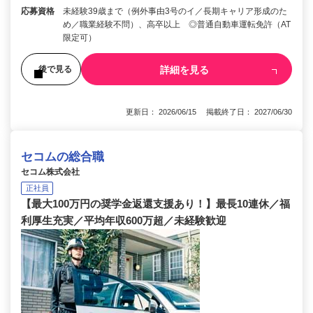
応募資格
未経験39歳まで（例外事由3号のイ／長期キャリア形成のた
め／職業経験不問）、高卒以上 ◎普通自動車運転免許（AT
限定可）
詳細を見る
後で見る
更新日： 2026/06/15 掲載終了日： 2027/06/30
セコムの総合職
セコム株式会社
正社員
【最大100万円の奨学金返還支援あり！】最長10連休／福
利厚生充実／平均年収600万超／未経験歓迎