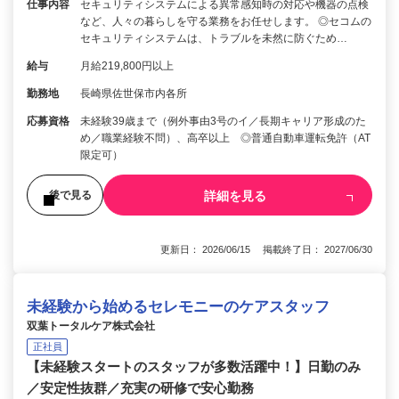
仕事内容
セキュリティシステムによる異常感知時の対応や機器の点検
など、人々の暮らしを守る業務をお任せします。 ◎セコムの
セキュリティシステムは、トラブルを未然に防ぐため…
給与
月給219,800円以上
勤務地
長崎県佐世保市内各所
応募資格
未経験39歳まで（例外事由3号のイ／長期キャリア形成のた
め／職業経験不問）、高卒以上 ◎普通自動車運転免許（AT
限定可）
詳細を見る
後で見る
更新日： 2026/06/15 掲載終了日： 2027/06/30
未経験から始めるセレモニーのケアスタッフ
双葉トータルケア株式会社
正社員
【未経験スタートのスタッフが多数活躍中！】日勤のみ
／安定性抜群／充実の研修で安心勤務