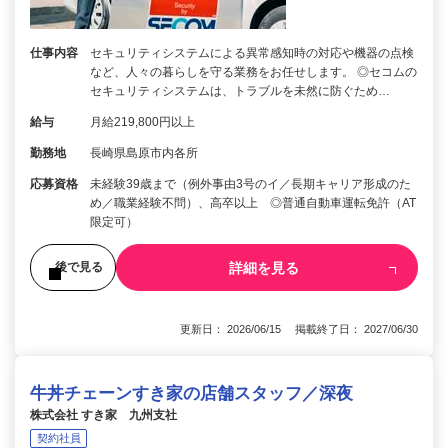
仕事内容
セキュリティシステムによる異常感知時の対応や機器の点検
など、人々の暮らしを守る業務をお任せします。 ◎セコムの
セキュリティシステムは、トラブルを未然に防ぐため…
給与
月給219,800円以上
勤務地
長崎県島原市内各所
応募資格
未経験39歳まで（例外事由3号のイ／長期キャリア形成のた
め／職業経験不問）、高卒以上 ◎普通自動車運転免許（AT
限定可）
詳細を見る
後で見る
更新日： 2026/06/15 掲載終了日： 2027/06/30
牛丼チェーンすき家の店舗スタッフ／深夜
株式会社 すき家 九州支社
契約社員