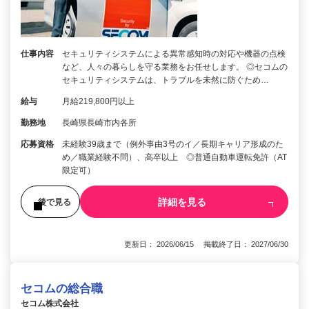
仕事内容
セキュリティシステムによる異常感知時の対応や機器の点検
など、人々の暮らしを守る業務をお任せします。 ◎セコムの
セキュリティシステムは、トラブルを未然に防ぐため…
給与
月給219,800円以上
勤務地
長崎県長崎市内各所
応募資格
未経験39歳まで（例外事由3号のイ／長期キャリア形成のた
め／職業経験不問）、高卒以上 ◎普通自動車運転免許（AT
限定可）
詳細を見る
後で見る
更新日： 2026/06/15 掲載終了日： 2027/06/30
セコムの総合職
セコム株式会社