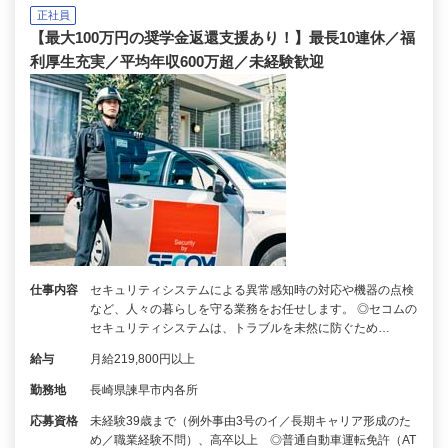
正社員
【最大100万円の奨学金返還支援あり！】最長10連休／福
利厚生充実／平均年収600万超／未経験歓迎
仕事内容
セキュリティシステムによる異常感知時の対応や機器の点検
など、人々の暮らしを守る業務をお任せします。 ◎セコムの
セキュリティシステムは、トラブルを未然に防ぐため…
給与
月給219,800円以上
勤務地
長崎県諫早市内各所
応募資格
未経験39歳まで（例外事由3号のイ／長期キャリア形成のた
め／職業経験不問）、高卒以上 ◎普通自動車運転免許（AT