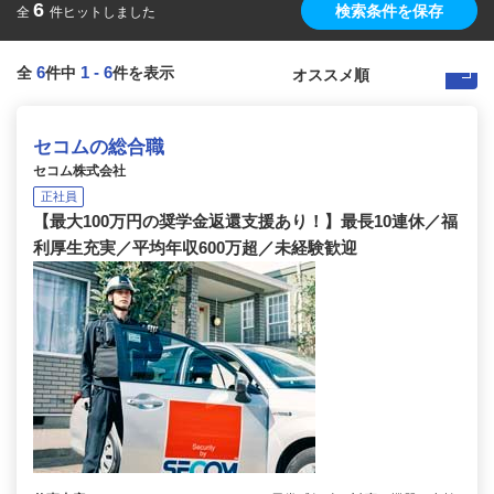
6
検索条件を保存
全
件ヒットしました
6
1
-
6
全
件中
件を表示
セコムの総合職
セコム株式会社
正社員
【最大100万円の奨学金返還支援あり！】最長10連休／福
利厚生充実／平均年収600万超／未経験歓迎