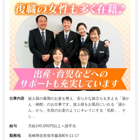
仕事内容
故人様の最期のお姿を整え、安らかな旅立ちを支える「湯か
ん・納棺」のお仕事です。故人様をお風呂にいれる「湯か
ん」から、生前のお姿のようにキレイにする「化粧」、そ
し…
給与
月給240,000円以上＋諸手当
勤務地
長崎県佐世保市藤原町6-11-17