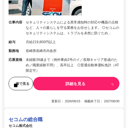
仕事内容
セキュリティシステムによる異常感知時の対応や機器の点検
など、人々の暮らしを守る業務をお任せします。 ◎セコムの
セキュリティシステムは、トラブルを未然に防ぐため…
給与
月給219,800円以上
勤務地
長崎県長崎市内各所
応募資格
未経験39歳まで（例外事由3号のイ／長期キャリア形成のた
め／職業経験不問）、高卒以上 ◎普通自動車運転免許（AT
限定可）
詳細を見る
後で見る
更新日： 2026/06/15 掲載終了日： 2027/06/30
セコムの総合職
セコム株式会社