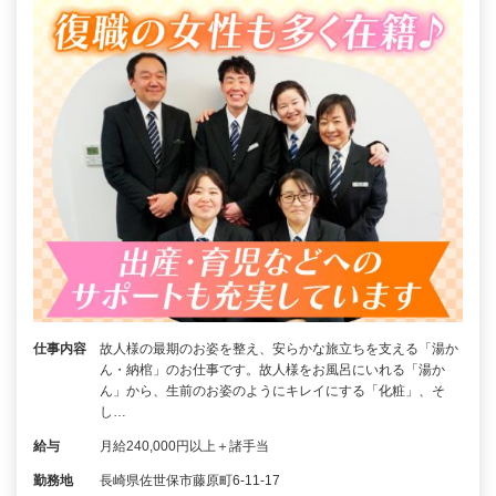
仕事内容
故人様の最期のお姿を整え、安らかな旅立ちを支える「湯か
ん・納棺」のお仕事です。故人様をお風呂にいれる「湯か
ん」から、生前のお姿のようにキレイにする「化粧」、そ
し…
給与
月給240,000円以上＋諸手当
勤務地
長崎県佐世保市藤原町6-11-17