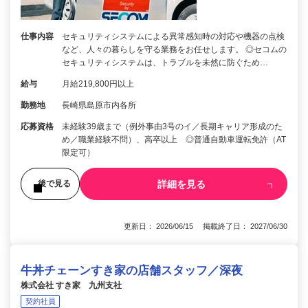
仕事内容
セキュリティシステムによる異常感知時の対応や機器の点検
など、人々の暮らしを守る業務をお任せします。 ◎セコムの
セキュリティシステムは、トラブルを未然に防ぐため…
給与
月給219,800円以上
勤務地
長崎県島原市内各所
応募資格
未経験39歳まで（例外事由3号のイ／長期キャリア形成のた
め／職業経験不問）、高卒以上 ◎普通自動車運転免許（AT
限定可）
詳細を見る
後で見る
更新日： 2026/06/15 掲載終了日： 2027/06/30
牛丼チェーンすき家の店舗スタッフ／深夜
株式会社 すき家 九州支社
契約社員