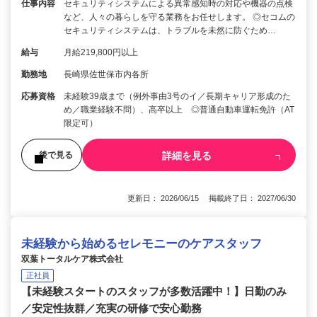
仕事内容
セキュリティシステムによる異常感知時の対応や機器の点検
など、人々の暮らしを守る業務をお任せします。 ◎セコムの
セキュリティシステムは、トラブルを未然に防ぐため…
給与
月給219,800円以上
勤務地
長崎県佐世保市内各所
応募資格
未経験39歳まで（例外事由3号のイ／長期キャリア形成のた
め／職業経験不問）、高卒以上 ◎普通自動車運転免許（AT
限定可）
詳細を見る
後で見る
更新日： 2026/06/15 掲載終了日： 2027/06/30
未経験から始めるセレモニーのケアスタッフ
双葉トータルケア株式会社
正社員
【未経験スタートのスタッフが多数活躍中！】日勤のみ
／安定性抜群／充実の研修で安心勤務