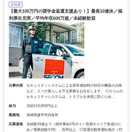
正社員
【最大100万円の奨学金返還支援あり！】最長10連休／福
利厚生充実／平均年収600万超／未経験歓迎
仕事内容
セキュリティシステムによる異常感知時の対応や機器の点検
など、人々の暮らしを守る業務をお任せします。 ◎セコムの
セキュリティシステムは、トラブルを未然に防ぐため…
給与
月給219,800円以上
勤務地
長崎県諫早市内各所
応募資格
未経験39歳まで（例外事由3号のイ／長期キャリア形成のた
め／職業経験不問）、高卒以上 ◎普通自動車運転免許（AT