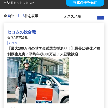
6
検索条件を保存
全
件ヒットしました
6
1
-
6
全
件中
件を表示
セコムの総合職
セコム株式会社
正社員
【最大100万円の奨学金返還支援あり！】最長10連休／福
利厚生充実／平均年収600万超／未経験歓迎