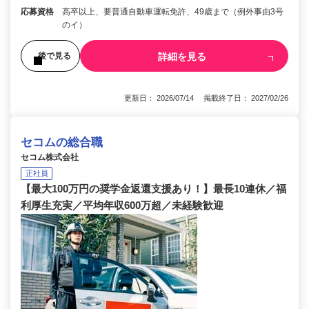
応募資格
高卒以上、要普通自動車運転免許、49歳まで（例外事由3号
のイ）
詳細を見る
後で見る
更新日： 2026/07/14 掲載終了日： 2027/02/26
セコムの総合職
セコム株式会社
正社員
【最大100万円の奨学金返還支援あり！】最長10連休／福
利厚生充実／平均年収600万超／未経験歓迎