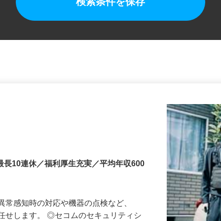
検索条件を保存
最長10連休／福利厚生充実／平均年収600
る異常感知時の対応や機器の点検など、