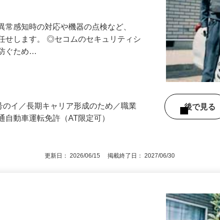
最長10連休／福利厚生充実／平均年収600
る異常感知時の対応や機器の点検など、
任せします。 ◎セコムのセキュリティシ
に防ぐため…
3号のイ／長期キャリア形成のため／職業
後で見
通自動車運転免許（AT限定可）
更新日： 2026/06/15 掲載終了日： 2027/06/30