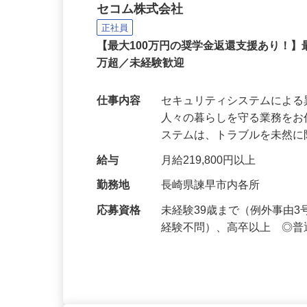
セコムの総合職
セコム株式会社
正社員
【最大100万円の奨学金返還支援あり！】
万超／未経験歓迎
仕事内容
セキュリティシステムによ
人々の暮らしを守る業務をお
ステムは、トラブルを未然
給与
月給219,800円以上
勤務地
長崎県諫早市内各所
応募資格
未経験39歳まで（例外事由
経験不問）、高卒以上 ◎普