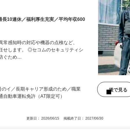
最長10連休／福利厚生充実／平均年収600
る異常感知時の対応や機器の点検など、
任せします。 ◎セコムのセキュリティシ
に防ぐため…
3号のイ／長期キャリア形成のため／職業
後で見
通自動車運転免許（AT限定可）