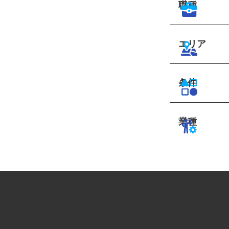
職種
エリア
条件
業種