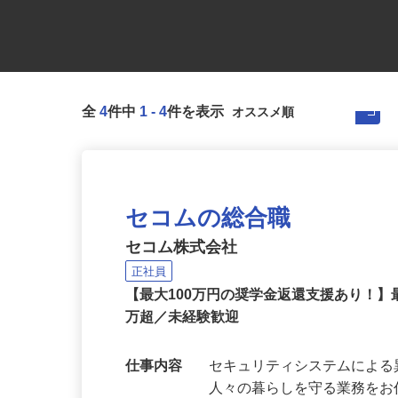
全
4
件中
1
-
4
件を表示
セコムの総合職
セコム株式会社
正社員
【最大100万円の奨学金返還支援あり！】
万超／未経験歓迎
仕事内容
セキュリティシステムによ