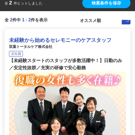
2
検索条件を保存
全
件ヒットしました
2
1
-
2
全
件中
件を表示
未経験から始めるセレモニーのケアスタッフ
双葉トータルケア株式会社
正社員
【未経験スタートのスタッフが多数活躍中！】日勤のみ
／安定性抜群／充実の研修で安心勤務