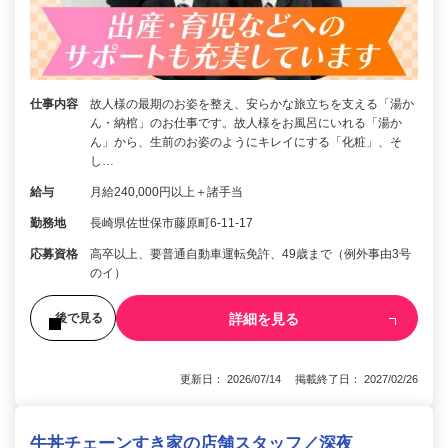
仕事内容
故人様の最期のお姿を整え、安らかな旅立ちを支える「湯か
ん・納棺」のお仕事です。故人様をお風呂にいれる「湯か
ん」から、生前のお姿のようにキレイにする「化粧」、そ
し…
給与
月給240,000円以上＋諸手当
勤務地
長崎県佐世保市藤原町6-11-17
応募資格
高卒以上、要普通自動車運転免許、49歳まで（例外事由3号
のイ）
詳細を見る
後で見る
更新日： 2026/07/14 掲載終了日： 2027/02/26
牛丼チェーンすき家の店舗スタッフ／深夜