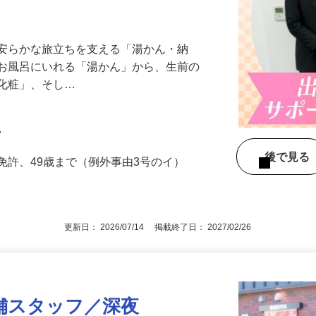
中！】日勤のみ／安定性抜群／充実の研修
、安らかな旅立ちを支える「湯かん・納
をお風呂にいれる「湯かん」から、生前の
「化粧」、そし…
7
後で見
免許、49歳まで（例外事由3号のイ）
更新日： 2026/07/14 掲載終了日： 2027/02/26