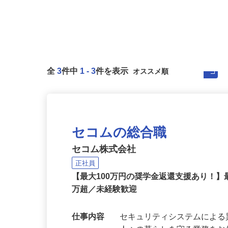
全
3
件中
1
-
3
件を表示
セコムの総合職
セコム株式会社
正社員
【最大100万円の奨学金返還支援あり！】
万超／未経験歓迎