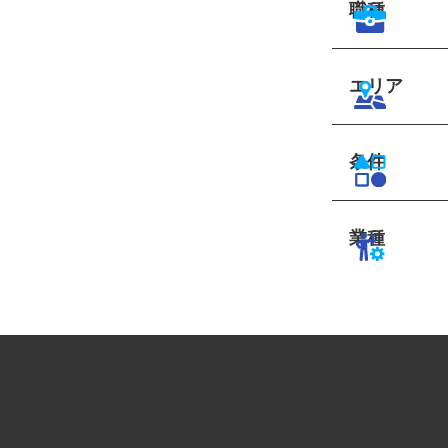
職種
エリア
条件
業種