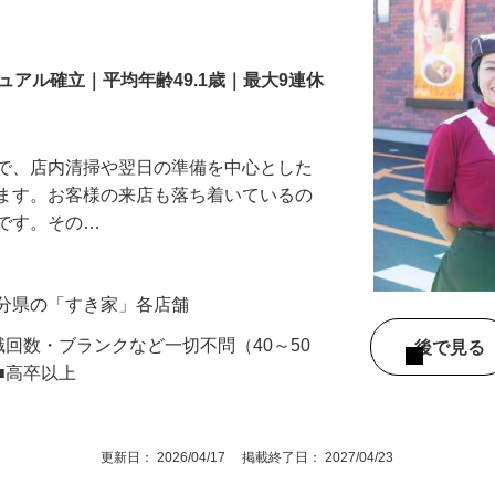
舗スタッフ／深夜
アル確立｜平均年齢49.1歳｜最大9連休
』で、店内清掃や翌日の準備を中心とした
します。お客様の来店も落ち着いているの
めです。その…
大分県の「すき家」各店舗
職回数・ブランクなど一切不問（40～50
後で見
■高卒以上