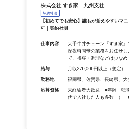
牛丼チェーンすき家の店
株式会社 すき家 九州支社
契約社員
【初めてでも安心】誰もが覚えやすいマニュ
可｜契約社員
仕事内容
大手牛丼チェーン『すき家
深夜時間帯の業務をお任せ
で、接客・調理などは少な
給与
月収270,000円以上（想定）
勤務地
福岡県、佐賀県、長崎県、
応募資格
未経験者大歓迎 ■年齢・転
代で入社した人も多数！） 