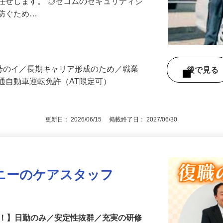
る異常感知時の対応や機器の点検など、
任せします。 ◎セコムのセキュリティシ
に防ぐため…
3号のイ／長期キャリア形成のため／職業
後で見
通自動車運転免許（AT限定可）
更新日： 2026/06/15 掲載終了日： 2027/06/30
ニーのケアスタッフ