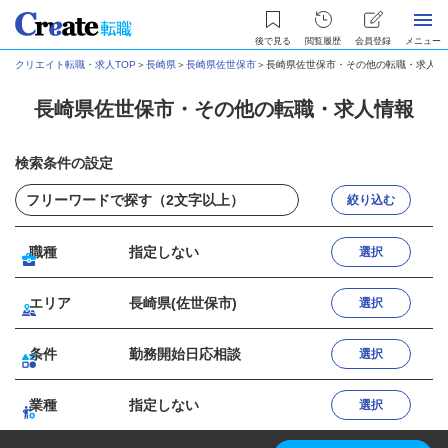
後で見る
閲覧履歴
会員登録
メニュー
クリエイト転職・求人TOP
＞
長崎県
＞
長崎県佐世保市
＞
長崎県佐世保市・その他の転職・求人情
長崎県佐世保市・その他の転職・求人情報
検索条件の設定
絞り込む
職種
指定しない
選択
エリア
長崎県(佐世保市)
選択
条件
勤務開始日応相談
選択
業種
指定しない
選択