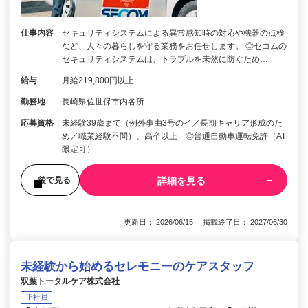
仕事内容
セキュリティシステムによる異常感知時の対応や機器の点検
など、人々の暮らしを守る業務をお任せします。 ◎セコムの
セキュリティシステムは、トラブルを未然に防ぐため…
給与
月給219,800円以上
勤務地
長崎県佐世保市内各所
応募資格
未経験39歳まで（例外事由3号のイ／長期キャリア形成のた
め／職業経験不問）、高卒以上 ◎普通自動車運転免許（AT
限定可）
詳細を見る
後で見る
更新日： 2026/06/15 掲載終了日： 2027/06/30
未経験から始めるセレモニーのケアスタッフ
双葉トータルケア株式会社
正社員