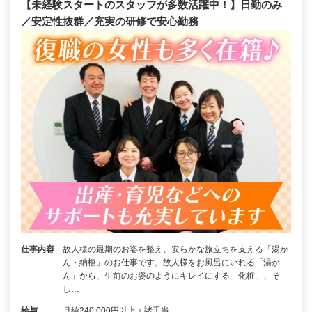
【未経験スタートのスタッフが多数活躍中！】日勤のみ
／安定性抜群／充実の研修で安心勤務
仕事内容
故人様の最期のお姿を整え、安らかな旅立ちを支える「湯か
ん・納棺」のお仕事です。故人様をお風呂にいれる「湯か
ん」から、生前のお姿のようにキレイにする「化粧」、そ
し…
給与
月給240,000円以上＋諸手当