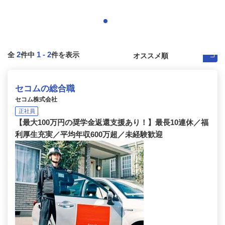
2
1
-
2
全
件中
件を表示
セコムの総合職
セコム株式会社
正社員
【最大100万円の奨学金返還支援あり！】最長10連休／福
利厚生充実／平均年収600万超／未経験歓迎