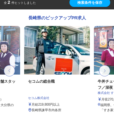
2
検索条件を保存
全
件ヒットしました
長崎県のピックアップPR求人
店舗スタッ
セコムの総合職
牛丼チェ
フ／深夜
株式会社 
セコム株式会社
定）
月収27
月給219,800円以上
、大分県の
福岡県、
長崎県諫早市内各所
「すき家