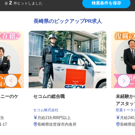
2
検索条件を保存
全
件ヒットしました
長崎県のピックアップPR求人
モニーのケ
セコムの総合職
未経験か
アスタッ
セコム株式会社
双葉トータ
手当
月給219,800円以上
月給24
-17
長崎県佐世保市内各所
長崎県佐