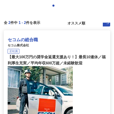
2
1
-
2
全
件中
件を表示
セコムの総合職
セコム株式会社
正社員
【最大100万円の奨学金返還支援あり！】最長10連休／福
利厚生充実／平均年収600万超／未経験歓迎