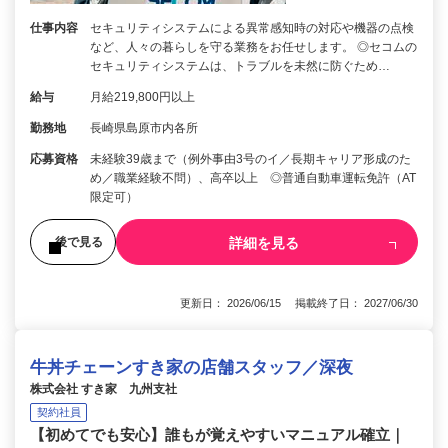
仕事内容
セキュリティシステムによる異常感知時の対応や機器の点検
など、人々の暮らしを守る業務をお任せします。 ◎セコムの
セキュリティシステムは、トラブルを未然に防ぐため…
給与
月給219,800円以上
勤務地
長崎県島原市内各所
応募資格
未経験39歳まで（例外事由3号のイ／長期キャリア形成のた
め／職業経験不問）、高卒以上 ◎普通自動車運転免許（AT
限定可）
詳細を見る
後で見る
更新日： 2026/06/15 掲載終了日： 2027/06/30
牛丼チェーンすき家の店舗スタッフ／深夜
株式会社 すき家 九州支社
契約社員
【初めてでも安心】誰もが覚えやすいマニュアル確立｜