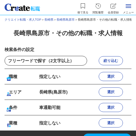
後で見る
閲覧履歴
会員登録
メニュー
クリエイト転職・求人TOP
＞
長崎県
＞
長崎県島原市
＞
長崎県島原市・その他の転職・求人情報
長崎県島原市・その他の転職・求人情報
検索条件の設定
絞り込む
職種
指定しない
選択
エリア
長崎県(島原市)
選択
条件
車通勤可能
選択
業種
指定しない
選択