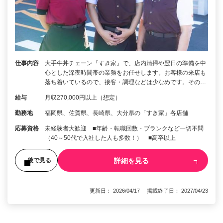
仕事内容
大手牛丼チェーン『すき家』で、店内清掃や翌日の準備を中
心とした深夜時間帯の業務をお任せします。お客様の来店も
落ち着いているので、接客・調理などは少なめです。その…
給与
月収270,000円以上（想定）
勤務地
福岡県、佐賀県、長崎県、大分県の「すき家」各店舗
応募資格
未経験者大歓迎 ■年齢・転職回数・ブランクなど一切不問
（40～50代で入社した人も多数！） ■高卒以上
詳細を見る
後で見る
更新日： 2026/04/17 掲載終了日： 2027/04/23