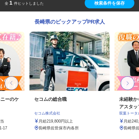
1
検索条件を保存
全
件ヒットしました
長崎県のピックアップPR求人
モニーのケ
セコムの総合職
未経験か
アスタッ
セコム株式会社
双葉トータ
手当
月給219,800円以上
月給24
-17
長崎県佐世保市内各所
長崎県佐