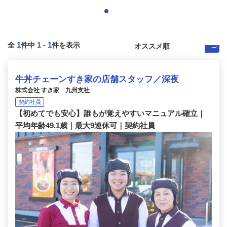
1
1
-
1
全
件中
件を表示
牛丼チェーンすき家の店舗スタッフ／深夜
株式会社 すき家 九州支社
契約社員
【初めてでも安心】誰もが覚えやすいマニュアル確立｜
平均年齢49.1歳｜最大9連休可｜契約社員