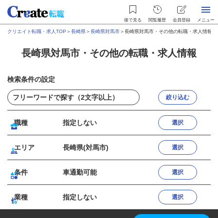
後で見る
閲覧履歴
会員登録
メニュー
クリエイト転職・求人TOP
＞
長崎県
＞
長崎県対馬市
＞
長崎県対馬市・その他の転職・求人情報
長崎県対馬市・その他の転職・求人情報
検索条件の設定
絞り込む
職種
指定しない
選択
エリア
長崎県(対馬市)
選択
条件
車通勤可能
選択
業種
指定しない
選択