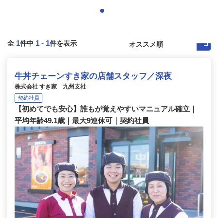
1
1
-
1
全
件中
件を表示
牛丼チェーンすき家の店舗スタッフ／深夜
株式会社 すき家 九州支社
契約社員
【初めてでも安心】誰もが覚えやすいマニュアル確立｜
平均年齢49.1歳｜最大9連休可｜契約社員