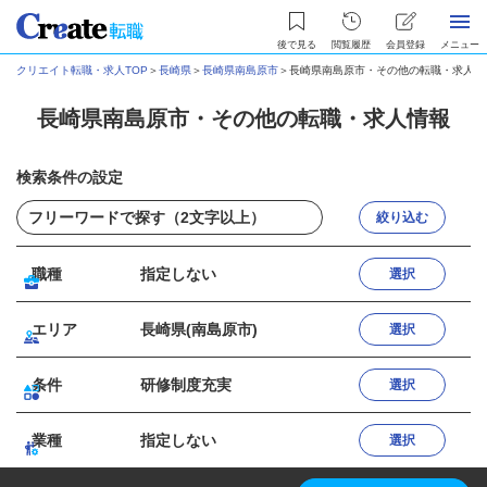
後で見る
閲覧履歴
会員登録
メニュー
クリエイト転職・求人TOP
＞
長崎県
＞
長崎県南島原市
＞
長崎県南島原市・その他の転職・求人情
長崎県南島原市・その他の転職・求人情報
検索条件の設定
絞り込む
職種
指定しない
選択
エリア
長崎県(南島原市)
選択
条件
研修制度充実
選択
業種
指定しない
選択