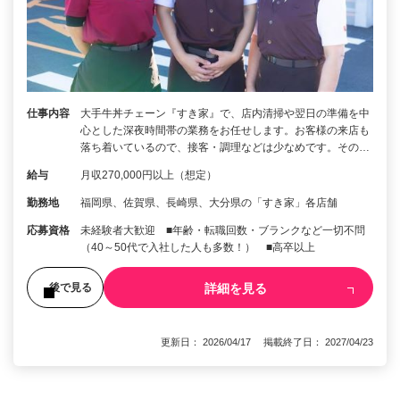
仕事内容
大手牛丼チェーン『すき家』で、店内清掃や翌日の準備を中
心とした深夜時間帯の業務をお任せします。お客様の来店も
落ち着いているので、接客・調理などは少なめです。その…
給与
月収270,000円以上（想定）
勤務地
福岡県、佐賀県、長崎県、大分県の「すき家」各店舗
応募資格
未経験者大歓迎 ■年齢・転職回数・ブランクなど一切不問
（40～50代で入社した人も多数！） ■高卒以上
詳細を見る
後で見る
更新日： 2026/04/17 掲載終了日： 2027/04/23