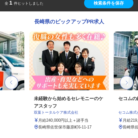
1
検索条件を保存
全
件ヒットしました
長崎県のピックアップPR求人
未経験から始めるセレモニーのケ
セコムの
アスタッフ
双葉トータルケア株式会社
セコム株式
月給240,000円以上＋諸手当
月給219
長崎県佐世保市藤原町6-11-17
長崎県