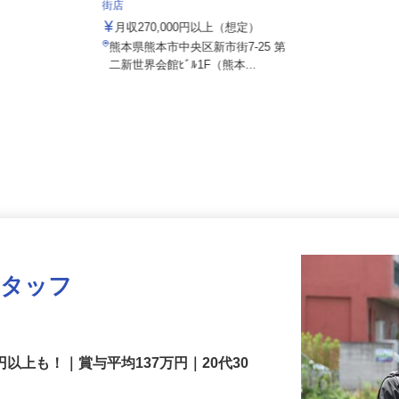
株式会社 すき家 九州支社／熊本新市
街店
月収270,000円以上（想定）
熊本県熊本市中央区新市街7-25 第
二新世界会館ﾋﾞﾙ1F（熊本...
スタッフ
円以上も！｜賞与平均137万円｜20代30