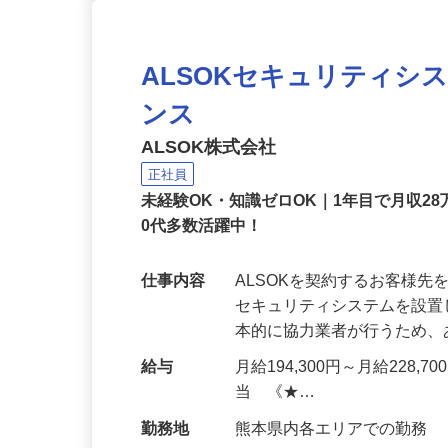
ALSOKセキュリティシ
ンス
ALSOK株式会社
正社員
未経験OK・知識ゼロOK｜1年目で月収28
0代多数活躍中！
仕事内容
ALSOKを契約するお客様
セキュリティシステムを設
本的に協力業者が行うため
給与
月給194,300円～月給228,
当 《★…