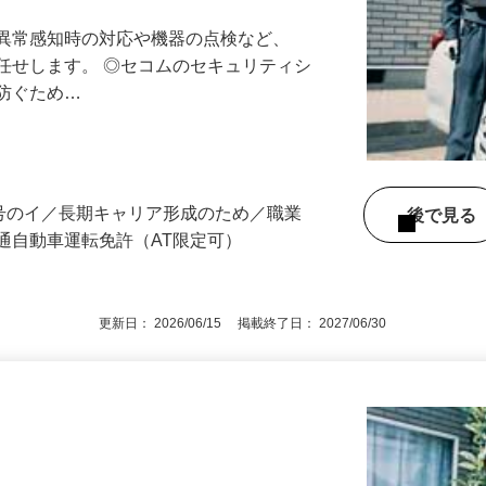
最長10連休／福利厚生充実／平均年収600
る異常感知時の対応や機器の点検など、
任せします。 ◎セコムのセキュリティシ
に防ぐため…
3号のイ／長期キャリア形成のため／職業
後で見
通自動車運転免許（AT限定可）
更新日： 2026/06/15 掲載終了日： 2027/06/30