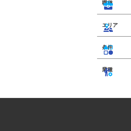
職種
エリア
条件
業種