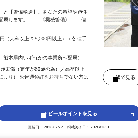
備】と【警備輸送】。あなたの希望や適性
配属します。 ―― 《機械警備》―― 個
…
200円（大卒以上225,000円以上）＋各種手
 （熊本県内いずれかの事業所へ配属）
60歳未満（定年が60歳の為）／高卒以上
により） ※普通免許をお持ちでない方は
後で見
アピールポイントを見る