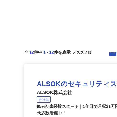
全
12
件中
1
-
12
件を表示
ALSOKのセキュリティ
ALSOK株式会社
正社員
95%が未経験スタート｜1年目で月収31万