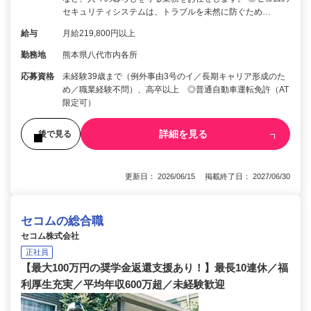
セキュリティシステムは、トラブルを未然に防ぐため…
給与
月給219,800円以上
勤務地
熊本県八代市内各所
応募資格
未経験39歳まで（例外事由3号のイ／長期キャリア形成のた
め／職業経験不問）、高卒以上 ◎普通自動車運転免許（AT
限定可）
詳細を見る
後で見る
更新日： 2026/06/15 掲載終了日： 2027/06/30
セコムの総合職
セコム株式会社
正社員
【最大100万円の奨学金返還支援あり！】最長10連休／福
利厚生充実／平均年収600万超／未経験歓迎