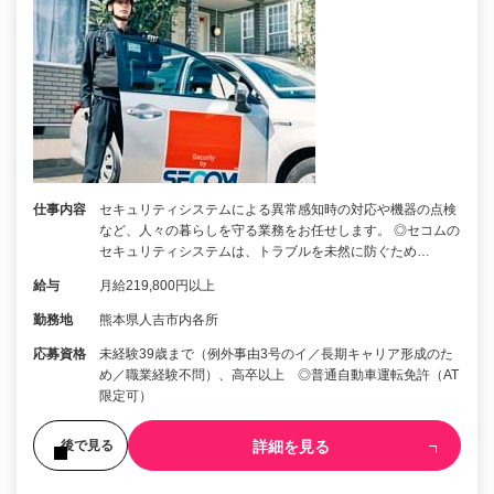
仕事内容
セキュリティシステムによる異常感知時の対応や機器の点検
など、人々の暮らしを守る業務をお任せします。 ◎セコムの
セキュリティシステムは、トラブルを未然に防ぐため…
給与
月給219,800円以上
勤務地
熊本県人吉市内各所
応募資格
未経験39歳まで（例外事由3号のイ／長期キャリア形成のた
め／職業経験不問）、高卒以上 ◎普通自動車運転免許（AT
限定可）
詳細を見る
後で見る