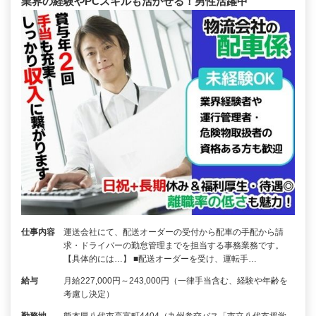
業界の経験やPCスキルも活かせる！男性活躍中
仕事内容
運送会社にて、配送オーダーの受付から配車の手配から請
求・ドライバーの勤怠管理までを担当する事務業務です。
【具体的には…】 ■配送オーダーを受け、運転手…
給与
月給227,000円～243,000円（一律手当含む、経験や年齢を
考慮し決定）
勤務地
熊本県八代市高富町4404（九州参交バス「市立八代支援学