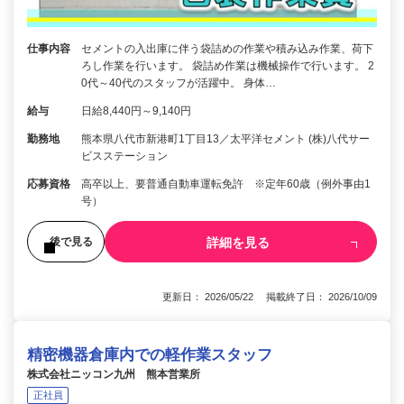
仕事内容
セメントの入出庫に伴う袋詰めの作業や積み込み作業、荷下
ろし作業を行います。 袋詰め作業は機械操作で行います。 2
0代～40代のスタッフが活躍中。 身体…
給与
日給8,440円～9,140円
勤務地
熊本県八代市新港町1丁目13／太平洋セメント (株)八代サー
ビスステーション
応募資格
高卒以上、要普通自動車運転免許 ※定年60歳（例外事由1
号）
詳細を見る
後で見る
更新日： 2026/05/22 掲載終了日： 2026/10/09
精密機器倉庫内での軽作業スタッフ
株式会社ニッコン九州 熊本営業所
正社員