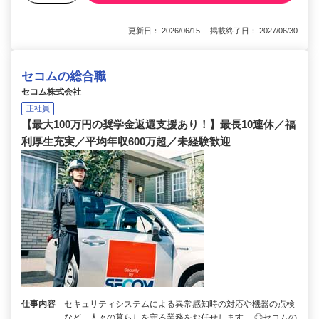
更新日： 2026/06/15 掲載終了日： 2027/06/30
セコムの総合職
セコム株式会社
正社員
【最大100万円の奨学金返還支援あり！】最長10連休／福
利厚生充実／平均年収600万超／未経験歓迎
仕事内容
セキュリティシステムによる異常感知時の対応や機器の点検
など、人々の暮らしを守る業務をお任せします。 ◎セコムの