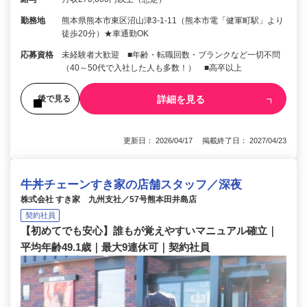
勤務地
熊本県熊本市東区沼山津3-1-11（熊本市電「健軍町駅」より
徒歩20分）★車通勤OK
応募資格
未経験者大歓迎 ■年齢・転職回数・ブランクなど一切不問
（40～50代で入社した人も多数！） ■高卒以上
詳細を見る
後で見る
更新日： 2026/04/17 掲載終了日： 2027/04/23
牛丼チェーンすき家の店舗スタッフ／深夜
株式会社 すき家 九州支社／57号熊本田井島店
契約社員
【初めてでも安心】誰もが覚えやすいマニュアル確立｜
平均年齢49.1歳｜最大9連休可｜契約社員