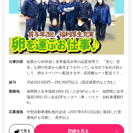
仕事内容
創業から60年続く世界最高水準の品質管理で、「安心・安
全」な卵の生産から販売までを行っている当社で会社の顔と
して、卵をスーパーへ配送する中～近距離ルート配送ドラ…
給与
月給263,000円～285,000円以上（固定残業代など含む）
勤務地
福岡県八女市蒲原1950-15／八女GPセンター、福岡県八女市
蒲原1950-15／合志GPセンター（車・バイク・自転車通勤O
K）
応募資格
中型自動車運転免許必須（2007年6月1日以前に取得した普
通免許も可能）、高卒以上
詳細を見る
後で見る