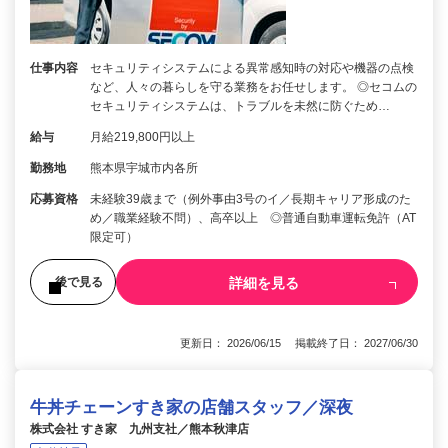
仕事内容
セキュリティシステムによる異常感知時の対応や機器の点検
など、人々の暮らしを守る業務をお任せします。 ◎セコムの
セキュリティシステムは、トラブルを未然に防ぐため…
給与
月給219,800円以上
勤務地
熊本県宇城市内各所
応募資格
未経験39歳まで（例外事由3号のイ／長期キャリア形成のた
め／職業経験不問）、高卒以上 ◎普通自動車運転免許（AT
限定可）
詳細を見る
後で見る
更新日： 2026/06/15 掲載終了日： 2027/06/30
牛丼チェーンすき家の店舗スタッフ／深夜
株式会社 すき家 九州支社／熊本秋津店