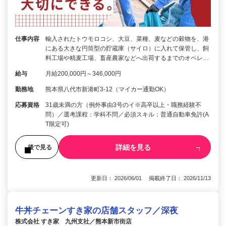
仕事内容
輸入されたトウモロコシ、大豆、菜種、麦などの穀物を、港
にある大きな円筒型の貯蔵庫（サイロ）に入れて保管し、飼
料工場や精麦工場、畜産農家などへ出荷するまでのオペレ…
給与
月給200,000円～346,000円
勤務地
熊本県八代市新港町3-12（マイカー通勤OK）
応募資格
31歳未満の方（例外事由3号のイ※高卒以上・職務経験不
問）／選考課程：学科不問／必須スキル：普通自動車免許(A
T限定可)
詳細を見る
後で見る
更新日： 2026/06/01 掲載終了日： 2026/11/13
牛丼チェーンすき家の店舗スタッフ／深夜
株式会社 すき家 九州支社／熊本新市街店