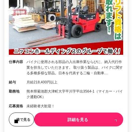
仕事内容
バイクに使用される部品の入出庫作業ならびに、納入代行作
業を担当していただきます。 取り扱う製品は、バイクに関す
る多種多様な部品。日本を代表する二輪・自動車…
給与
月給218,400円以上
勤務地
熊本県菊池郡大津町大字平川字平出3564-1（マイカー・バイ
ク通勤OK）
応募資格
未経験者大歓迎！
詳細を見る
後で見る