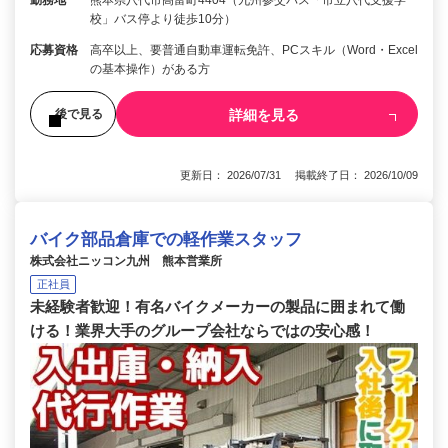
校」バス停より徒歩10分）
応募資格
高卒以上、要普通自動車運転免許、PCスキル（Word・Excel
の基本操作）がある方
詳細を見る
後で見る
更新日： 2026/07/31 掲載終了日： 2026/10/09
バイク部品倉庫での軽作業スタッフ
株式会社ニッコン九州 熊本営業所
正社員
未経験者歓迎！有名バイクメーカーの製品に囲まれて働
ける！業界大手のグループ会社ならではの安心感！