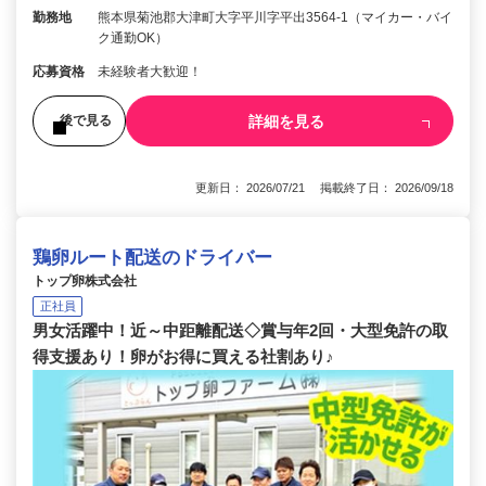
勤務地
熊本県菊池郡大津町大字平川字平出3564-1（マイカー・バイ
ク通勤OK）
応募資格
未経験者大歓迎！
詳細を見る
後で見る
更新日： 2026/07/21 掲載終了日： 2026/09/18
鶏卵ルート配送のドライバー
トップ卵株式会社
正社員
男女活躍中！近～中距離配送◇賞与年2回・大型免許の取
得支援あり！卵がお得に買える社割あり♪