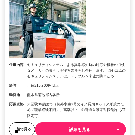
仕事内容
セキュリティシステムによる異常感知時の対応や機器の点検
など、人々の暮らしを守る業務をお任せします。 ◎セコムの
セキュリティシステムは、トラブルを未然に防ぐため…
給与
月給219,800円以上
勤務地
熊本県菊池郡内各所
応募資格
未経験39歳まで（例外事由3号のイ／長期キャリア形成のた
め／職業経験不問）、高卒以上 ◎普通自動車運転免許（AT
限定可）
詳細を見る
後で見る