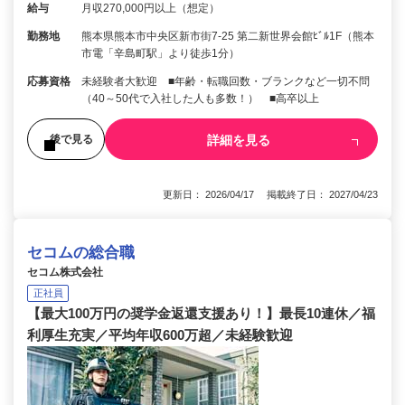
給与
月収270,000円以上（想定）
勤務地
熊本県熊本市中央区新市街7-25 第二新世界会館ﾋﾞﾙ1F（熊本
市電「辛島町駅」より徒歩1分）
応募資格
未経験者大歓迎 ■年齢・転職回数・ブランクなど一切不問
（40～50代で入社した人も多数！） ■高卒以上
詳細を見る
後で見る
更新日： 2026/04/17 掲載終了日： 2027/04/23
セコムの総合職
セコム株式会社
正社員
【最大100万円の奨学金返還支援あり！】最長10連休／福
利厚生充実／平均年収600万超／未経験歓迎