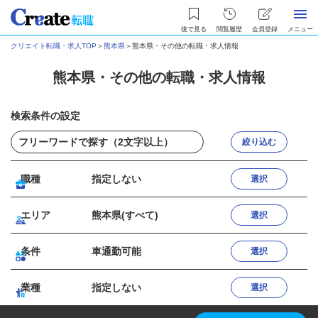
後で見る
閲覧履歴
会員登録
メニュー
クリエイト転職・求人TOP
＞
熊本県
＞
熊本県・その他の転職・求人情報
熊本県・その他の転職・求人情報
検索条件の設定
絞り込む
職種
指定しない
選択
エリア
熊本県(すべて)
選択
条件
車通勤可能
選択
業種
指定しない
選択