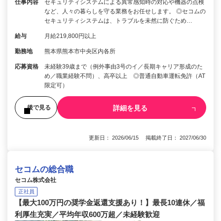
仕事内容
セキュリティシステムによる異常感知時の対応や機器の点検
など、人々の暮らしを守る業務をお任せします。 ◎セコムの
セキュリティシステムは、トラブルを未然に防ぐため…
給与
月給219,800円以上
勤務地
熊本県熊本市中央区内各所
応募資格
未経験39歳まで（例外事由3号のイ／長期キャリア形成のた
め／職業経験不問）、高卒以上 ◎普通自動車運転免許（AT
限定可）
詳細を見る
後で見る
更新日： 2026/06/15 掲載終了日： 2027/06/30
セコムの総合職
セコム株式会社
正社員
【最大100万円の奨学金返還支援あり！】最長10連休／福
利厚生充実／平均年収600万超／未経験歓迎