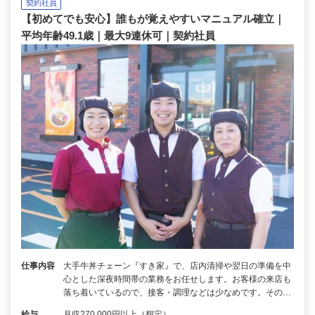
契約社員
【初めてでも安心】誰もが覚えやすいマニュアル確立｜
平均年齢49.1歳｜最大9連休可｜契約社員
仕事内容
大手牛丼チェーン『すき家』で、店内清掃や翌日の準備を中
心とした深夜時間帯の業務をお任せします。お客様の来店も
落ち着いているので、接客・調理などは少なめです。その…
給与
月収270,000円以上（想定）