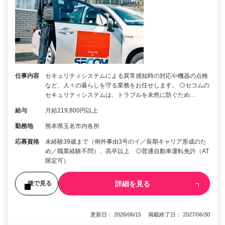
仕事内容
セキュリティシステムによる異常感知時の対応や機器の点検
など、人々の暮らしを守る業務をお任せします。 ◎セコムの
セキュリティシステムは、トラブルを未然に防ぐため…
給与
月給219,800円以上
勤務地
熊本県玉名市内各所
応募資格
未経験39歳まで（例外事由3号のイ／長期キャリア形成のた
め／職業経験不問）、高卒以上 ◎普通自動車運転免許（AT
限定可）
詳細を見る
後で見る
更新日： 2026/06/15 掲載終了日： 2027/06/30