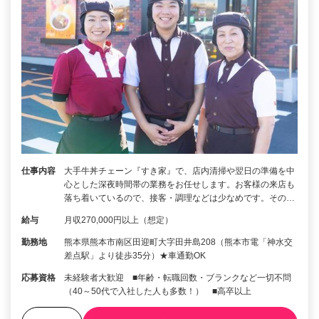
仕事内容
大手牛丼チェーン『すき家』で、店内清掃や翌日の準備を中
心とした深夜時間帯の業務をお任せします。お客様の来店も
落ち着いているので、接客・調理などは少なめです。その…
給与
月収270,000円以上（想定）
勤務地
熊本県熊本市南区田迎町大字田井島208（熊本市電「神水交
差点駅」より徒歩35分）★車通勤OK
応募資格
未経験者大歓迎 ■年齢・転職回数・ブランクなど一切不問
（40～50代で入社した人も多数！） ■高卒以上