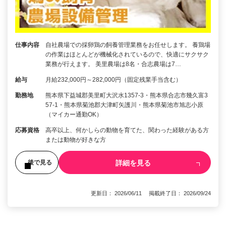
仕事内容
自社農場での採卵鶏の飼養管理業務をお任せします。 養鶏場
の作業はほとんどが機械化されているので、快適にサクサク
業務が行えます。 美里農場は8名・合志農場は7…
給与
月給232,000円～282,000円（固定残業手当含む）
勤務地
熊本県下益城郡美里町大沢水1357‐3・熊本県合志市幾久富3
57-1・熊本県菊池郡大津町矢護川・熊本県菊池市旭志小原
（マイカー通勤OK）
応募資格
高卒以上、何かしらの動物を育てた、関わった経験がある方
または動物が好きな方
詳細を見る
後で見る
更新日： 2026/06/11 掲載終了日： 2026/09/24