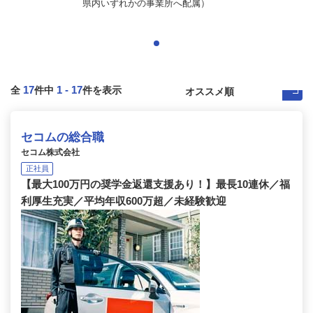
県内いずれかの事業所へ配属）
17
1
-
17
全
件中
件を表示
セコムの総合職
セコム株式会社
正社員
【最大100万円の奨学金返還支援あり！】最長10連休／福
利厚生充実／平均年収600万超／未経験歓迎