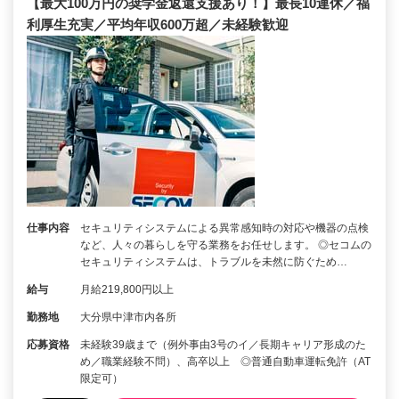
【最大100万円の奨学金返還支援あり！】最長10連休／福
利厚生充実／平均年収600万超／未経験歓迎
仕事内容
セキュリティシステムによる異常感知時の対応や機器の点検
など、人々の暮らしを守る業務をお任せします。 ◎セコムの
セキュリティシステムは、トラブルを未然に防ぐため…
給与
月給219,800円以上
勤務地
大分県中津市内各所
応募資格
未経験39歳まで（例外事由3号のイ／長期キャリア形成のた
め／職業経験不問）、高卒以上 ◎普通自動車運転免許（AT
限定可）