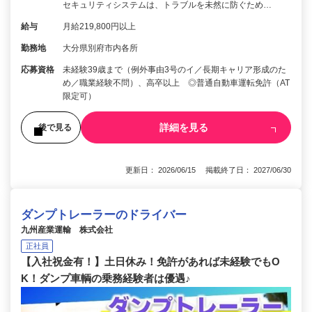
セキュリティシステムは、トラブルを未然に防ぐため…
給与
月給219,800円以上
勤務地
大分県別府市内各所
応募資格
未経験39歳まで（例外事由3号のイ／長期キャリア形成のた
め／職業経験不問）、高卒以上 ◎普通自動車運転免許（AT
限定可）
詳細を見る
後で見る
更新日： 2026/06/15 掲載終了日： 2027/06/30
ダンプトレーラーのドライバー
九州産業運輸 株式会社
正社員
【入社祝金有！】土日休み！免許があれば未経験でもO
K！ダンプ車輌の乗務経験者は優遇♪