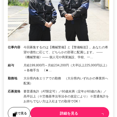
仕事内容
今回募集するのは【機械警備】と【警備輸送】。あなたの希
望や適性に応じて、どちらかの部署に配属します。 ――
《機械警備》―― 個人宅や商業施設、学校、一…
給与
月給199,800円～月給234,200円（大卒以上225,000円以上）
＋各種手当 《★…
勤務地
大分県内各エリアでの勤務 （大分県内いずれかの事業所へ
配属）
応募資格
要普通免許（AT限定可）／60歳未満（定年が60歳の為）／
高卒以上（※労働基準法等法令の規定により） ※普通免許を
お持ちでない方は入社までの取得でOK！
詳細を見る
後で見る