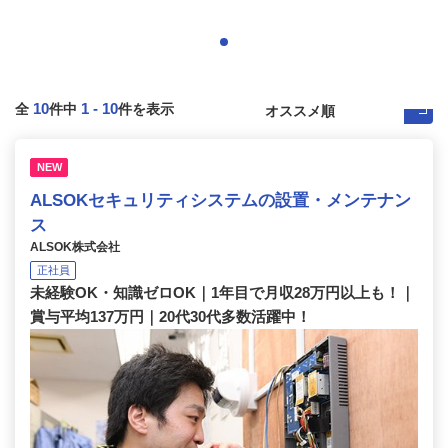
10
1
-
10
全
件中
件を表示
NEW
ALSOKセキュリティシステムの設置・メンテナン
ス
ALSOK株式会社
正社員
未経験OK・知識ゼロOK｜1年目で月収28万円以上も！｜
賞与平均137万円｜20代30代多数活躍中！