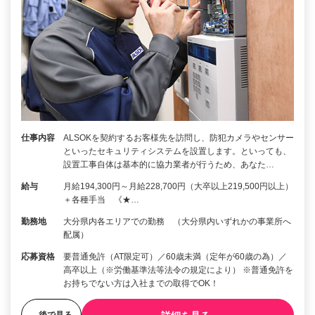
仕事内容
ALSOKを契約するお客様先を訪問し、防犯カメラやセンサー
といったセキュリティシステムを設置します。といっても、
設置工事自体は基本的に協力業者が行うため、あなた…
給与
月給194,300円～月給228,700円（大卒以上219,500円以上）
＋各種手当 《★…
勤務地
大分県内各エリアでの勤務 （大分県内いずれかの事業所へ
配属）
応募資格
要普通免許（AT限定可）／60歳未満（定年が60歳の為）／
高卒以上（※労働基準法等法令の規定により） ※普通免許を
お持ちでない方は入社までの取得でOK！
後で見る