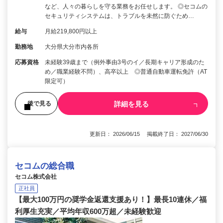
など、人々の暮らしを守る業務をお任せします。 ◎セコムの
セキュリティシステムは、トラブルを未然に防ぐため…
給与
月給219,800円以上
勤務地
大分県大分市内各所
応募資格
未経験39歳まで（例外事由3号のイ／長期キャリア形成のた
め／職業経験不問）、高卒以上 ◎普通自動車運転免許（AT
限定可）
詳細を見る
後で見る
更新日： 2026/06/15 掲載終了日： 2027/06/30
セコムの総合職
セコム株式会社
正社員
【最大100万円の奨学金返還支援あり！】最長10連休／福
利厚生充実／平均年収600万超／未経験歓迎