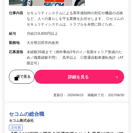
仕事内容
セキュリティシステムによる異常感知時の対応や機器の点検
など、人々の暮らしを守る業務をお任せします。 ◎セコムの
セキュリティシステムは、トラブルを未然に防ぐため…
給与
月給219,800円以上
勤務地
大分県日田市内各所
応募資格
未経験39歳まで（例外事由3号のイ／長期キャリア形成のた
め／職業経験不問）、高卒以上 ◎普通自動車運転免許（AT
限定可）
詳細を見る
後で見る
更新日： 2026/06/15 掲載終了日： 2027/06/30
セコムの総合職
セコム株式会社
正社員