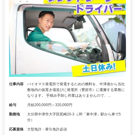
仕事内容
バイオマス発電所で発電するための燃料を、中津港から当社
敷地内の仮置き場並びに発電所（豊前市）に運搬する業務に
なります。 手積み手卸し作業はありませんので、…
給与
月給200,000円～320,000円
勤務地
大分県中津市大字田尻崎20-3（JR「東中津」駅から車で5
分）
応募資格
大型免許・牽引免許必須