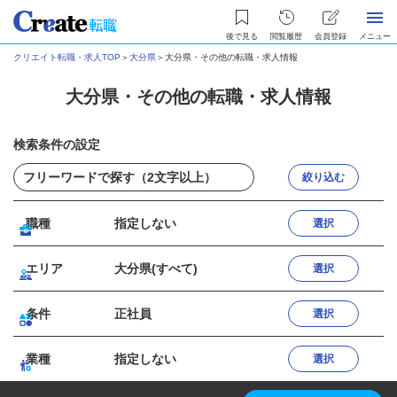
後で見る
閲覧履歴
会員登録
メニュー
クリエイト転職・求人TOP
＞
大分県
＞
大分県・その他の転職・求人情報
大分県・その他の転職・求人情報
検索条件の設定
絞り込む
職種
指定しない
選択
エリア
大分県(すべて)
選択
条件
正社員
選択
業種
指定しない
選択