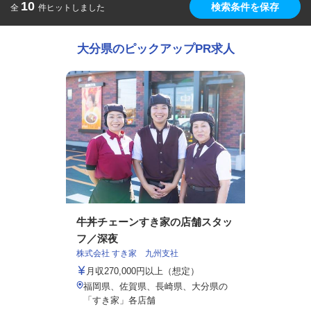
10
検索条件を保存
全
件ヒットしました
大分県のピックアップPR求人
牛丼チェーンすき家の店舗スタッ
フ／深夜
株式会社 すき家 九州支社
月収270,000円以上（想定）
福岡県、佐賀県、長崎県、大分県の
「すき家」各店舗