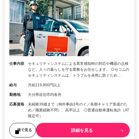
仕事内容
セキュリティシステムによる異常感知時の対応や機器の点検
など、人々の暮らしを守る業務をお任せします。 ◎セコムの
セキュリティシステムは、トラブルを未然に防ぐため…
給与
月給219,800円以上
勤務地
大分県佐伯市内各所
応募資格
未経験39歳まで（例外事由3号のイ／長期キャリア形成のた
め／職業経験不問）、高卒以上 ◎普通自動車運転免許（AT
限定可）
詳細を見る
後で見る