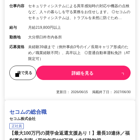
仕事内容
セキュリティシステムによる異常感知時の対応や機器の点検
など、人々の暮らしを守る業務をお任せします。 ◎セコムの
セキュリティシステムは、トラブルを未然に防ぐため…
給与
月給219,800円以上
勤務地
大分県臼杵市内各所
応募資格
未経験39歳まで（例外事由3号のイ／長期キャリア形成のた
め／職業経験不問）、高卒以上 ◎普通自動車運転免許（AT
限定可）
詳細を見る
後で見る
更新日： 2026/06/15 掲載終了日： 2027/06/30
セコムの総合職
セコム株式会社
正社員
【最大100万円の奨学金返還支援あり！】最長10連休／福