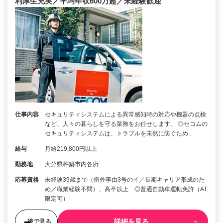
利厚生充実／平均年収600万超／未経験歓迎
仕事内容
セキュリティシステムによる異常感知時の対応や機器の点検
など、人々の暮らしを守る業務をお任せします。 ◎セコムの
セキュリティシステムは、トラブルを未然に防ぐため…
給与
月給219,800円以上
勤務地
大分県杵築市内各所
応募資格
未経験39歳まで（例外事由3号のイ／長期キャリア形成のた
め／職業経験不問）、高卒以上 ◎普通自動車運転免許（AT
限定可）
詳細を見る
後で見る