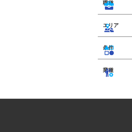
職種
エリア
条件
業種