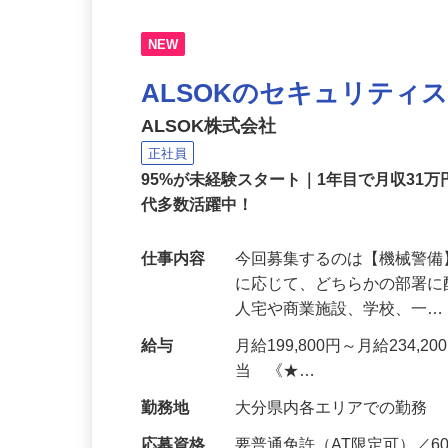
NEW
ALSOKのセキュリティ
ALSOK株式会社
正社員
95%が未経験スタート｜1年目で月収31万
代多数活躍中！
仕事内容
今回募集するのは【機械警
に応じて、どちらかの部署に
人宅や商業施設、学校、一
給与
月給199,800円～月給234,
当 《★…
勤務地
大分県内各エリアでの勤務