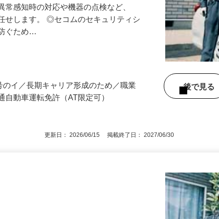
る異常感知時の対応や機器の点検など、
任せします。 ◎セコムのセキュリティシ
に防ぐため…
3号のイ／長期キャリア形成のため／職業
後で見
通自動車運転免許（AT限定可）
更新日： 2026/06/15 掲載終了日： 2027/06/30