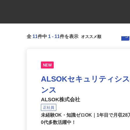
全
11
件中
1
-
11
件を表示
NEW
ALSOKセキュリティシ
ンス
ALSOK株式会社
正社員
未経験OK・知識ゼロOK｜1年目で月収28
0代多数活躍中！