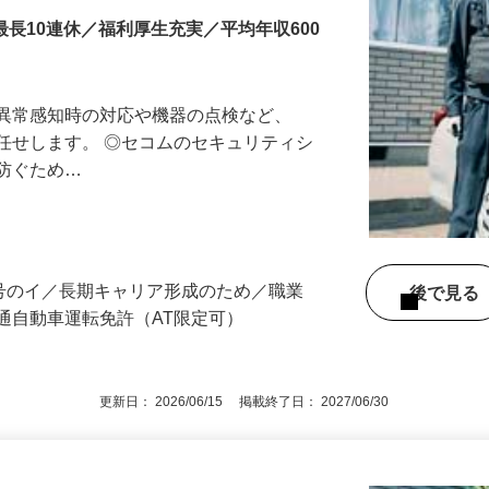
最長10連休／福利厚生充実／平均年収600
る異常感知時の対応や機器の点検など、
任せします。 ◎セコムのセキュリティシ
に防ぐため…
3号のイ／長期キャリア形成のため／職業
後で見
通自動車運転免許（AT限定可）
更新日： 2026/06/15 掲載終了日： 2027/06/30