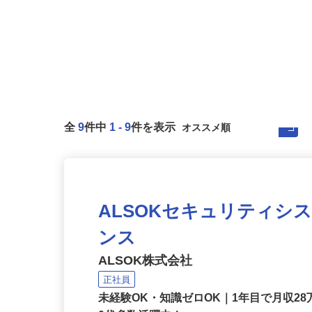
全
9
件中
1
-
9
件を表示
ALSOKセキュリティシ
ンス
ALSOK株式会社
正社員