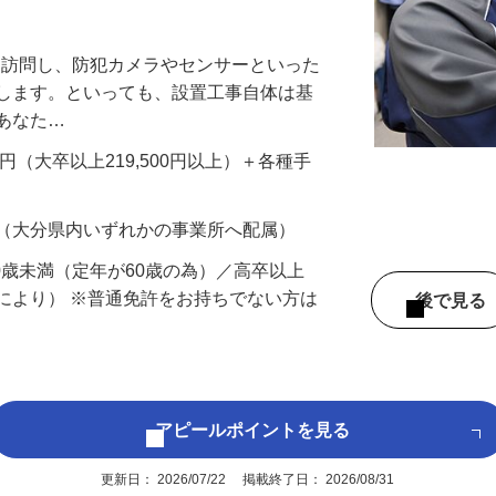
万円以上も！｜賞与平均137万円｜20代3
先を訪問し、防犯カメラやセンサーといった
置します。といっても、設置工事自体は基
、あなた…
700円（大卒以上219,500円以上）＋各種手
 （大分県内いずれかの事業所へ配属）
60歳未満（定年が60歳の為）／高卒以上
により） ※普通免許をお持ちでない方は
後で見
アピールポイントを見る