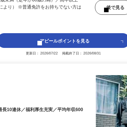
 （大分県内いずれかの事業所へ配属）
60歳未満（定年が60歳の為）／高卒以上
により） ※普通免許をお持ちでない方は
後で見
アピールポイントを見る
更新日： 2026/07/22 掲載終了日： 2026/08/31
最長10連休／福利厚生充実／平均年収600