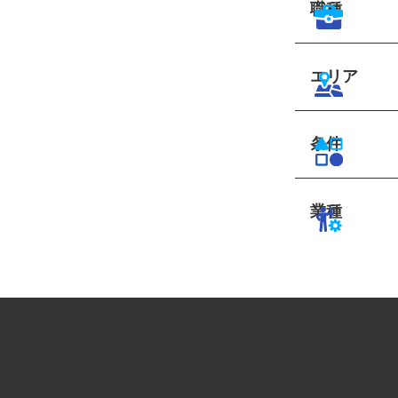
職種
エリア
条件
業種