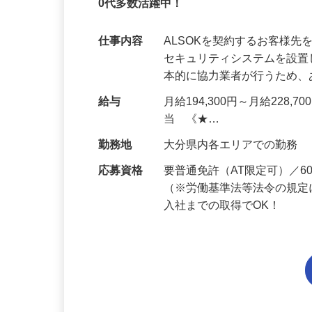
未経験OK・知識ゼロOK｜1年目で月収28
0代多数活躍中！
仕事内容
ALSOKを契約するお客様
セキュリティシステムを設
本的に協力業者が行うため
給与
月給194,300円～月給228,
当 《★…
勤務地
大分県内各エリアでの勤務
応募資格
要普通免許（AT限定可）／
（※労働基準法等法令の規定
入社までの取得でOK！