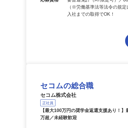
勤務地
大分県内各エリアでの勤務
応募資格
要普通免許（AT限定可）／
（※労働基準法等法令の規定
入社までの取得でOK！
セコムの総合職
セコム株式会社
正社員
【最大100万円の奨学金返還支援あり！】