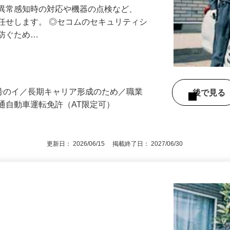
る異常感知時の対応や機器の点検など、
任せします。 ◎セコムのセキュリティシ
に防ぐため…
3号のイ／長期キャリア形成のため／職業
後で見
通自動車運転免許（AT限定可）
更新日： 2026/06/15 掲載終了日： 2027/06/30