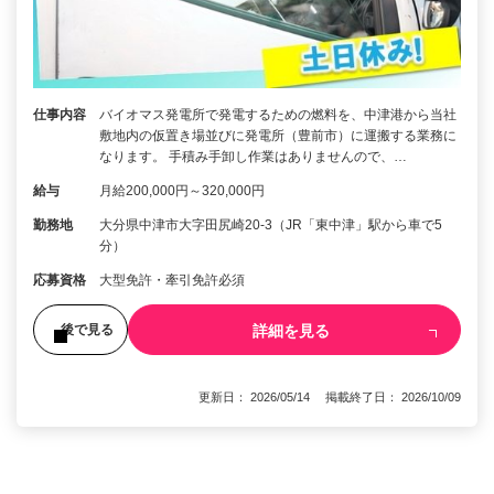
仕事内容
バイオマス発電所で発電するための燃料を、中津港から当社
敷地内の仮置き場並びに発電所（豊前市）に運搬する業務に
なります。 手積み手卸し作業はありませんので、…
給与
月給200,000円～320,000円
勤務地
大分県中津市大字田尻崎20-3（JR「東中津」駅から車で5
分）
応募資格
大型免許・牽引免許必須
詳細を見る
後で見る
更新日： 2026/05/14 掲載終了日： 2026/10/09
1