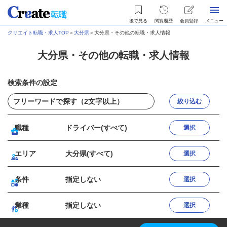
後で見る
閲覧履歴
会員登録
メニュー
クリエイト転職・求人TOP
＞
大分県
＞
大分県・その他の転職・求人情報
大分県・その他の転職・求人情報
検索条件の設定
絞り込む
職種
ドライバー(すべて)
選択
エリア
大分県(すべて)
選択
条件
指定しない
選択
業種
指定しない
選択