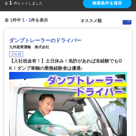
1
検索条件を保存
全
件ヒットしました
1
1
-
1
全
件中
件を表示
ダンプトレーラーのドライバー
九州産業運輸 株式会社
正社員
【入社祝金有！】土日休み！免許があれば未経験でもO
K！ダンプ車輌の乗務経験者は優遇♪