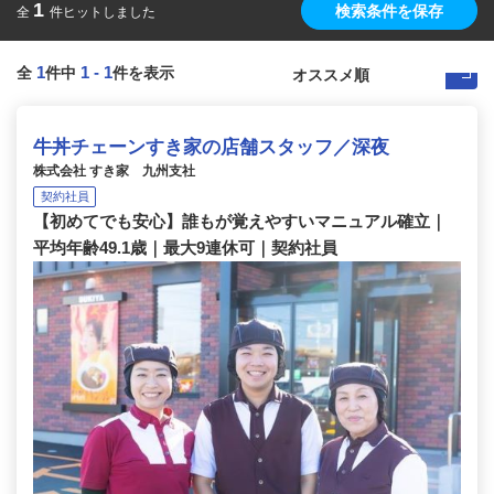
1
検索条件を保存
全
件ヒットしました
1
1
-
1
全
件中
件を表示
牛丼チェーンすき家の店舗スタッフ／深夜
株式会社 すき家 九州支社
契約社員
【初めてでも安心】誰もが覚えやすいマニュアル確立｜
平均年齢49.1歳｜最大9連休可｜契約社員