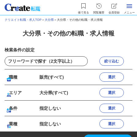
後で見る
閲覧履歴
会員登録
メニュー
クリエイト転職・求人TOP
＞
大分県
＞
大分県・その他の転職・求人情報
大分県・その他の転職・求人情報
検索条件の設定
絞り込む
職種
販売(すべて)
選択
エリア
大分県(すべて)
選択
条件
指定しない
選択
業種
指定しない
選択