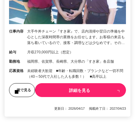
仕事内容
大手牛丼チェーン『すき家』で、店内清掃や翌日の準備を中
心とした深夜時間帯の業務をお任せします。お客様の来店も
落ち着いているので、接客・調理などは少なめです。その…
給与
月収270,000円以上（想定）
勤務地
福岡県、佐賀県、長崎県、大分県の「すき家」各店舗
応募資格
未経験者大歓迎 ■年齢・転職回数・ブランクなど一切不問
（40～50代で入社した人も多数！） ■高卒以上
詳細を見る
後で見る
更新日： 2026/04/17 掲載終了日： 2027/04/23
1