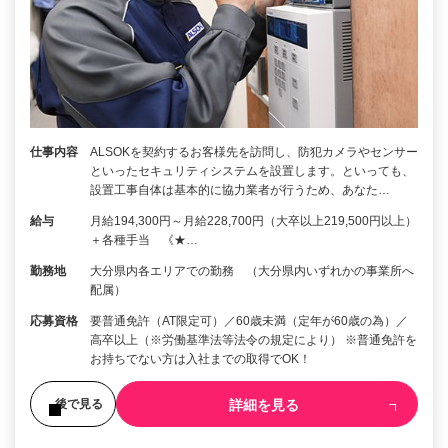
仕事内容
ALSOKを契約するお客様先を訪問し、防犯カメラやセンサー
といったセキュリティシステムを設置します。といっても、
設置工事自体は基本的に協力業者が行うため、あなた…
給与
月給194,300円～月給228,700円（大卒以上219,500円以上）
＋各種手当 《★…
勤務地
大分県内各エリアでの勤務 （大分県内いずれかの事業所へ
配属）
応募資格
要普通免許（AT限定可）／60歳未満（定年が60歳の為）／
高卒以上（※労働基準法等法令の規定により） ※普通免許を
お持ちでない方は入社までの取得でOK！
詳細を見る
後で見る