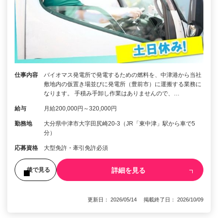
仕事内容
バイオマス発電所で発電するための燃料を、中津港から当社
敷地内の仮置き場並びに発電所（豊前市）に運搬する業務に
なります。 手積み手卸し作業はありませんので、…
給与
月給200,000円～320,000円
勤務地
大分県中津市大字田尻崎20-3（JR「東中津」駅から車で5
分）
応募資格
大型免許・牽引免許必須
詳細を見る
後で見る
更新日： 2026/05/14 掲載終了日： 2026/10/09