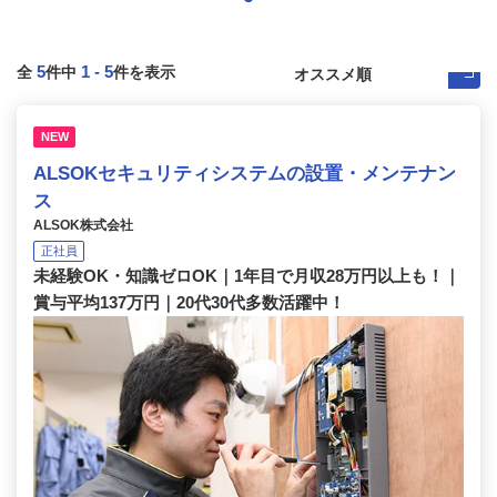
5
1
-
5
全
件中
件を表示
NEW
ALSOKセキュリティシステムの設置・メンテナン
ス
ALSOK株式会社
正社員
未経験OK・知識ゼロOK｜1年目で月収28万円以上も！｜
賞与平均137万円｜20代30代多数活躍中！