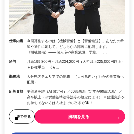
仕事内容
今回募集するのは【機械警備】と【警備輸送】。あなたの希
望や適性に応じて、どちらかの部署に配属します。 ――
《機械警備》―― 個人宅や商業施設、学校、一…
給与
月給199,800円～月給234,200円（大卒以上225,000円以上）
＋各種手当 《★…
勤務地
大分県内各エリアでの勤務 （大分県内いずれかの事業所へ
配属）
応募資格
要普通免許（AT限定可）／60歳未満（定年が60歳の為）／
高卒以上（※労働基準法等法令の規定により） ※普通免許を
お持ちでない方は入社までの取得でOK！
詳細を見る
後で見る