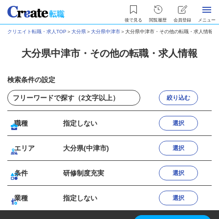
後で見る
閲覧履歴
会員登録
メニュー
クリエイト転職・求人TOP
＞
大分県
＞
大分県中津市
＞
大分県中津市・その他の転職・求人情報
大分県中津市・その他の転職・求人情報
検索条件の設定
絞り込む
職種
指定しない
選択
エリア
大分県(中津市)
選択
条件
研修制度充実
選択
業種
指定しない
選択