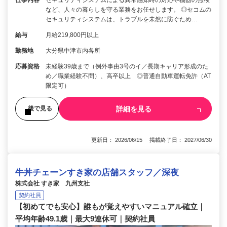
仕事内容
セキュリティシステムによる異常感知時の対応や機器の点検
など、人々の暮らしを守る業務をお任せします。 ◎セコムの
セキュリティシステムは、トラブルを未然に防ぐため…
給与
月給219,800円以上
勤務地
大分県中津市内各所
応募資格
未経験39歳まで（例外事由3号のイ／長期キャリア形成のた
め／職業経験不問）、高卒以上 ◎普通自動車運転免許（AT
限定可）
詳細を見る
後で見る
更新日： 2026/06/15 掲載終了日： 2027/06/30
牛丼チェーンすき家の店舗スタッフ／深夜
株式会社 すき家 九州支社
契約社員
【初めてでも安心】誰もが覚えやすいマニュアル確立｜
平均年齢49.1歳｜最大9連休可｜契約社員