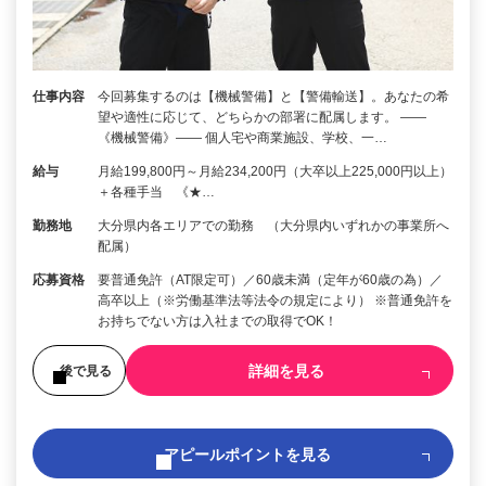
仕事内容
今回募集するのは【機械警備】と【警備輸送】。あなたの希
望や適性に応じて、どちらかの部署に配属します。 ――
《機械警備》―― 個人宅や商業施設、学校、一…
給与
月給199,800円～月給234,200円（大卒以上225,000円以上）
＋各種手当 《★…
勤務地
大分県内各エリアでの勤務 （大分県内いずれかの事業所へ
配属）
応募資格
要普通免許（AT限定可）／60歳未満（定年が60歳の為）／
高卒以上（※労働基準法等法令の規定により） ※普通免許を
お持ちでない方は入社までの取得でOK！
詳細を見る
後で見る
アピールポイントを見る