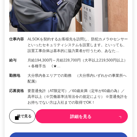
仕事内容
ALSOKを契約するお客様先を訪問し、防犯カメラやセンサー
といったセキュリティシステムを設置します。といっても、
設置工事自体は基本的に協力業者が行うため、あなた…
給与
月給194,300円～月給228,700円（大卒以上219,500円以上）
＋各種手当 《★…
勤務地
大分県内各エリアでの勤務 （大分県内いずれかの事業所へ
配属）
応募資格
要普通免許（AT限定可）／60歳未満（定年が60歳の為）／
高卒以上（※労働基準法等法令の規定により） ※普通免許を
お持ちでない方は入社までの取得でOK！
詳細を見る
後で見る