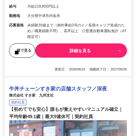
給与
月給219,800円以上
勤務地
大分県中津市内各所
応募資格
未経験39歳まで（例外事由3号のイ／長期キャリア形成のた
め／職業経験不問）、高卒以上 ◎普通自動車運転免許（AT
限定可）
詳細を見る
後で見る
更新日： 2026/06/15 掲載終了日： 2027/06/30
牛丼チェーンすき家の店舗スタッフ／深夜
株式会社 すき家 九州支社
契約社員
【初めてでも安心】誰もが覚えやすいマニュアル確立｜
平均年齢49.1歳｜最大9連休可｜契約社員