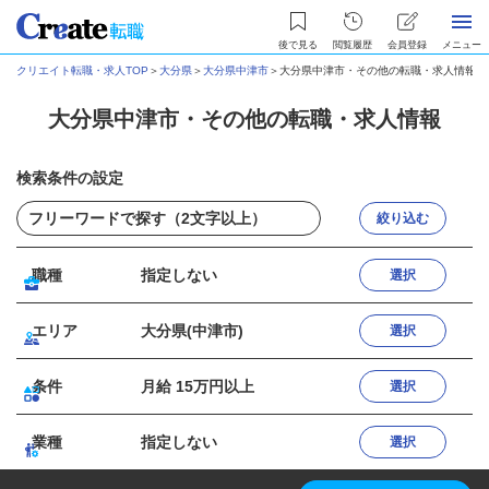
後で見る
閲覧履歴
会員登録
メニュー
クリエイト転職・求人TOP
＞
大分県
＞
大分県中津市
＞
大分県中津市・その他の転職・求人情報
大分県中津市・その他の転職・求人情報
検索条件の設定
絞り込む
職種
指定しない
選択
エリア
大分県(中津市)
選択
条件
月給 15万円以上
選択
業種
指定しない
選択