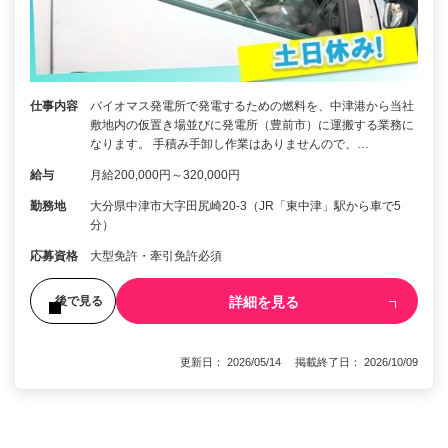
仕事内容
バイオマス発電所で発電するための燃料を、中津港から当社
敷地内の仮置き場並びに発電所（豊前市）に運搬する業務に
なります。 手積み手卸し作業はありませんので、…
給与
月給200,000円～320,000円
勤務地
大分県中津市大字田尻崎20-3（JR「東中津」駅から車で5
分）
応募資格
大型免許・牽引免許必須
詳細を見る
後で見る
更新日： 2026/05/14 掲載終了日： 2026/10/09
1