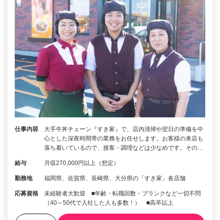
仕事内容
大手牛丼チェーン『すき家』で、店内清掃や翌日の準備を中
心とした深夜時間帯の業務をお任せします。お客様の来店も
落ち着いているので、接客・調理などは少なめです。その…
給与
月収270,000円以上（想定）
勤務地
福岡県、佐賀県、長崎県、大分県の「すき家」各店舗
応募資格
未経験者大歓迎 ■年齢・転職回数・ブランクなど一切不問
（40～50代で入社した人も多数！） ■高卒以上