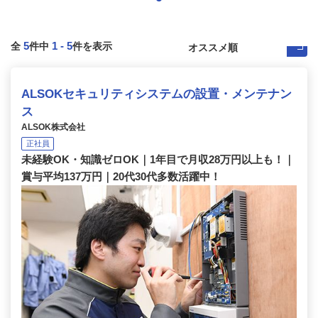
5
1
-
5
全
件中
件を表示
ALSOKセキュリティシステムの設置・メンテナン
ス
ALSOK株式会社
正社員
未経験OK・知識ゼロOK｜1年目で月収28万円以上も！｜
賞与平均137万円｜20代30代多数活躍中！