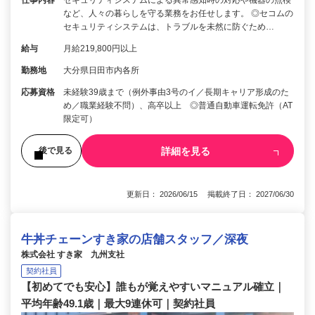
仕事内容
セキュリティシステムによる異常感知時の対応や機器の点検
など、人々の暮らしを守る業務をお任せします。 ◎セコムの
セキュリティシステムは、トラブルを未然に防ぐため…
給与
月給219,800円以上
勤務地
大分県日田市内各所
応募資格
未経験39歳まで（例外事由3号のイ／長期キャリア形成のた
め／職業経験不問）、高卒以上 ◎普通自動車運転免許（AT
限定可）
詳細を見る
後で見る
更新日： 2026/06/15 掲載終了日： 2027/06/30
牛丼チェーンすき家の店舗スタッフ／深夜
株式会社 すき家 九州支社
契約社員
【初めてでも安心】誰もが覚えやすいマニュアル確立｜
平均年齢49.1歳｜最大9連休可｜契約社員