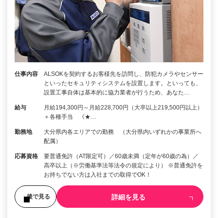
仕事内容
ALSOKを契約するお客様先を訪問し、防犯カメラやセンサー
といったセキュリティシステムを設置します。といっても、
設置工事自体は基本的に協力業者が行うため、あなた…
給与
月給194,300円～月給228,700円（大卒以上219,500円以上）
＋各種手当 《★…
勤務地
大分県内各エリアでの勤務 （大分県内いずれかの事業所へ
配属）
応募資格
要普通免許（AT限定可）／60歳未満（定年が60歳の為）／
高卒以上（※労働基準法等法令の規定により） ※普通免許を
お持ちでない方は入社までの取得でOK！
詳細を見る
後で見る