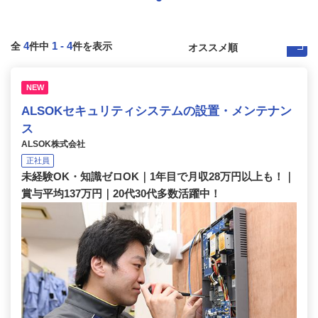
4
1
-
4
全
件中
件を表示
NEW
ALSOKセキュリティシステムの設置・メンテナン
ス
ALSOK株式会社
正社員
未経験OK・知識ゼロOK｜1年目で月収28万円以上も！｜
賞与平均137万円｜20代30代多数活躍中！