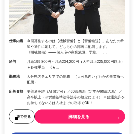
仕事内容
今回募集するのは【機械警備】と【警備輸送】。あなたの希
望や適性に応じて、どちらかの部署に配属します。 ――
《機械警備》―― 個人宅や商業施設、学校、一…
給与
月給199,800円～月給234,200円（大卒以上225,000円以上）
＋各種手当 《★…
勤務地
大分県内各エリアでの勤務 （大分県内いずれかの事業所へ
配属）
応募資格
要普通免許（AT限定可）／60歳未満（定年が60歳の為）／
高卒以上（※労働基準法等法令の規定により） ※普通免許を
お持ちでない方は入社までの取得でOK！
詳細を見る
後で見る