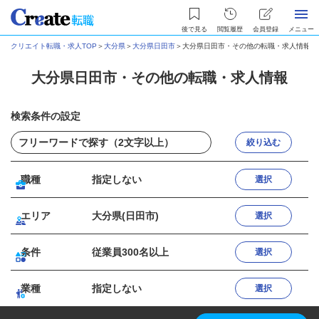
後で見る
閲覧履歴
会員登録
メニュー
クリエイト転職・求人TOP
＞
大分県
＞
大分県日田市
＞
大分県日田市・その他の転職・求人情報
大分県日田市・その他の転職・求人情報
検索条件の設定
絞り込む
職種
指定しない
選択
エリア
大分県(日田市)
選択
条件
従業員300名以上
選択
業種
指定しない
選択