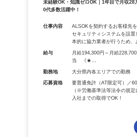
正社員
未経験OK・知識ゼロOK｜1年目で月収28
0代多数活躍中！
仕事内容
ALSOKを契約するお客様
セキュリティシステムを設
本的に協力業者が行うため
給与
月給194,300円～月給228,
当 《★…
勤務地
大分県内各エリアでの勤務
応募資格
要普通免許（AT限定可）／
（※労働基準法等法令の規定
入社までの取得でOK！