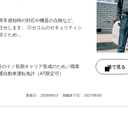
最長10連休／福利厚生充実／平均年収600
る異常感知時の対応や機器の点検など、
任せします。 ◎セコムのセキュリティシ
に防ぐため…
3号のイ／長期キャリア形成のため／職業
後で見
通自動車運転免許（AT限定可）
更新日： 2026/06/15 掲載終了日： 2027/06/30