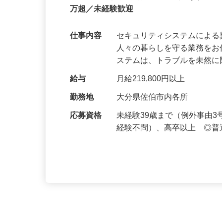
正社員
【最大100万円の奨学金返還支援あり！】
万超／未経験歓迎
仕事内容
セキュリティシステムによ
人々の暮らしを守る業務をお
ステムは、トラブルを未然
給与
月給219,800円以上
勤務地
大分県佐伯市内各所
応募資格
未経験39歳まで（例外事由
経験不問）、高卒以上 ◎普