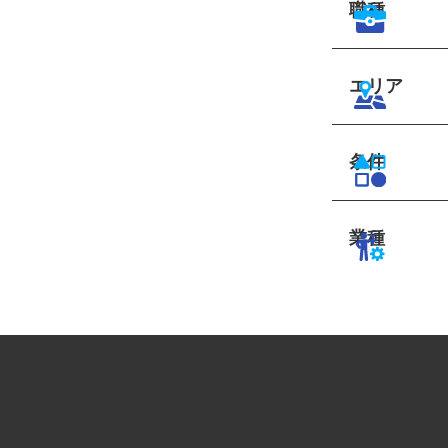
職種
エリア
条件
業種