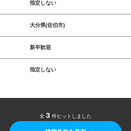
指定しない
大分県(佐伯市)
新卒歓迎
指定しない
3
全
件ヒットしました