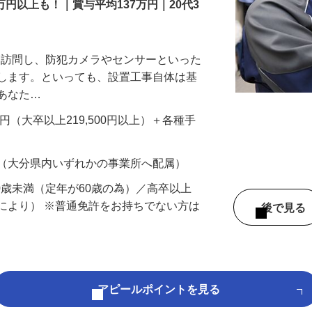
万円以上も！｜賞与平均137万円｜20代3
先を訪問し、防犯カメラやセンサーといった
置します。といっても、設置工事自体は基
、あなた…
700円（大卒以上219,500円以上）＋各種手
 （大分県内いずれかの事業所へ配属）
60歳未満（定年が60歳の為）／高卒以上
により） ※普通免許をお持ちでない方は
後で見