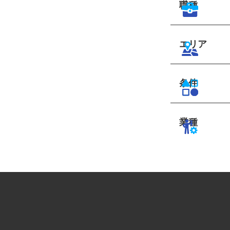
職種
エリア
条件
業種