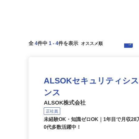
全
4
件中
1
-
4
件を表示
ALSOKセキュリティシ
ンス
ALSOK株式会社
正社員
未経験OK・知識ゼロOK｜1年目で月収28
0代多数活躍中！