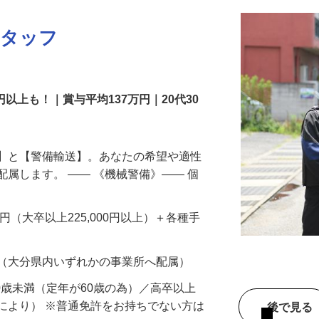
スタッフ
円以上も！｜賞与平均137万円｜20代30
備】と【警備輸送】。あなたの希望や適性
配属します。 ―― 《機械警備》―― 個
…
200円（大卒以上225,000円以上）＋各種手
 （大分県内いずれかの事業所へ配属）
60歳未満（定年が60歳の為）／高卒以上