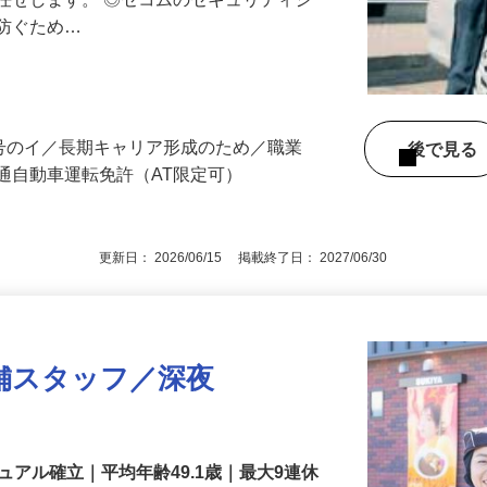
る異常感知時の対応や機器の点検など、
任せします。 ◎セコムのセキュリティシ
に防ぐため…
3号のイ／長期キャリア形成のため／職業
後で見
通自動車運転免許（AT限定可）
更新日： 2026/06/15 掲載終了日： 2027/06/30
舗スタッフ／深夜