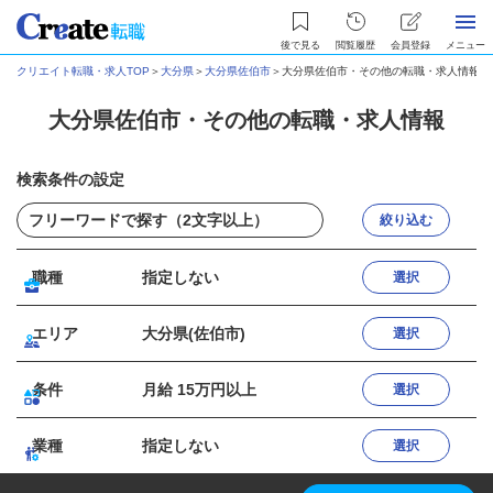
後で見る
閲覧履歴
会員登録
メニュー
クリエイト転職・求人TOP
＞
大分県
＞
大分県佐伯市
＞
大分県佐伯市・その他の転職・求人情報
大分県佐伯市・その他の転職・求人情報
検索条件の設定
絞り込む
職種
指定しない
選択
エリア
大分県(佐伯市)
選択
条件
月給 15万円以上
選択
業種
指定しない
選択