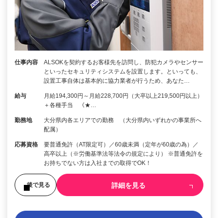
仕事内容
ALSOKを契約するお客様先を訪問し、防犯カメラやセンサー
といったセキュリティシステムを設置します。といっても、
設置工事自体は基本的に協力業者が行うため、あなた…
給与
月給194,300円～月給228,700円（大卒以上219,500円以上）
＋各種手当 《★…
勤務地
大分県内各エリアでの勤務 （大分県内いずれかの事業所へ
配属）
応募資格
要普通免許（AT限定可）／60歳未満（定年が60歳の為）／
高卒以上（※労働基準法等法令の規定により） ※普通免許を
お持ちでない方は入社までの取得でOK！
詳細を見る
後で見る