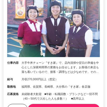
仕事内容
大手牛丼チェーン『すき家』で、店内清掃や翌日の準備を中
心とした深夜時間帯の業務をお任せします。お客様の来店も
落ち着いているので、接客・調理などは少なめです。その…
給与
月収270,000円以上（想定）
勤務地
福岡県、佐賀県、長崎県、大分県の「すき家」各店舗
応募資格
未経験者大歓迎 ■年齢・転職回数・ブランクなど一切不問
（40～50代で入社した人も多数！） ■高卒以上