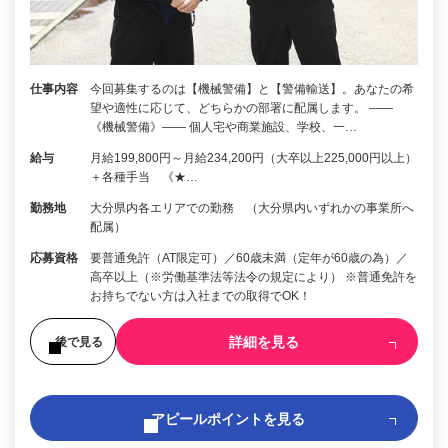
仕事内容
今回募集するのは【機械警備】と【警備輸送】。あなたの希
望や適性に応じて、どちらかの部署に配属します。 ――
《機械警備》―― 個人宅や商業施設、学校、一…
給与
月給199,800円～月給234,200円（大卒以上225,000円以上）
＋各種手当 《★…
勤務地
大分県内各エリアでの勤務 （大分県内いずれかの事業所へ
配属）
応募資格
要普通免許（AT限定可）／60歳未満（定年が60歳の為）／
高卒以上（※労働基準法等法令の規定により） ※普通免許を
お持ちでない方は入社までの取得でOK！
詳細を見る
後で見る
アピールポイントを見る