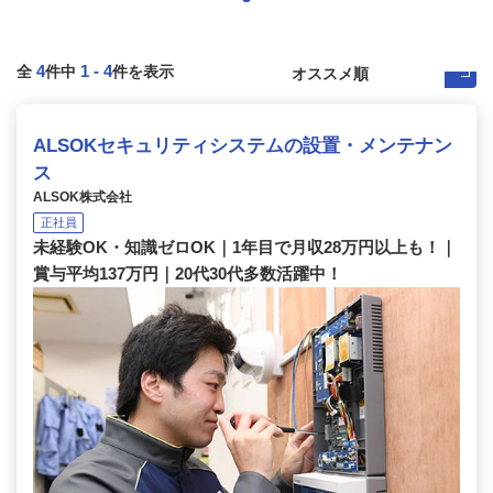
4
1
-
4
全
件中
件を表示
ALSOKセキュリティシステムの設置・メンテナン
ス
ALSOK株式会社
正社員
未経験OK・知識ゼロOK｜1年目で月収28万円以上も！｜
賞与平均137万円｜20代30代多数活躍中！