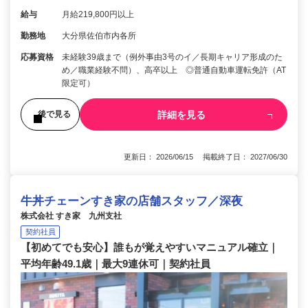
給与
月給219,800円以上
勤務地
大分県佐伯市内各所
応募資格
未経験39歳まで（例外事由3号のイ／長期キャリア形成のた
め／職業経験不問）、高卒以上 ◎普通自動車運転免許（AT
限定可）
詳細を見る
後で見る
更新日： 2026/06/15 掲載終了日： 2027/06/30
牛丼チェーンすき家の店舗スタッフ／深夜
株式会社 すき家 九州支社
契約社員
【初めてでも安心】誰もが覚えやすいマニュアル確立｜
平均年齢49.1歳｜最大9連休可｜契約社員