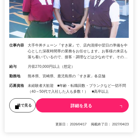
仕事内容
大手牛丼チェーン『すき家』で、店内清掃や翌日の準備を中
心とした深夜時間帯の業務をお任せします。お客様の来店も
落ち着いているので、接客・調理などは少なめです。その…
給与
月収270,000円以上（想定）
勤務地
熊本県、宮崎県、鹿児島県の「すき家」各店舗
応募資格
未経験者大歓迎 ■年齢・転職回数・ブランクなど一切不問
（40～50代で入社した人も多数！） ■高卒以上
詳細を見る
後で見る
更新日： 2026/04/17 掲載終了日： 2027/04/23