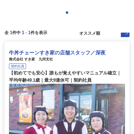
1
1
-
1
全
件中
件を表示
牛丼チェーンすき家の店舗スタッフ／深夜
株式会社 すき家 九州支社
契約社員
【初めてでも安心】誰もが覚えやすいマニュアル確立｜
平均年齢49.1歳｜最大9連休可｜契約社員