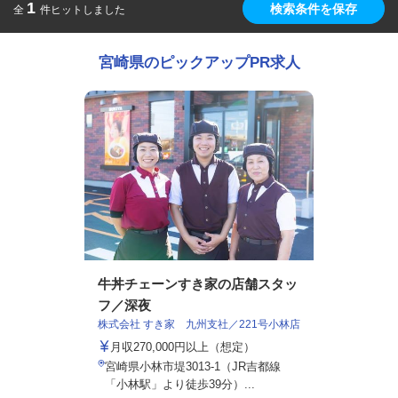
1
検索条件を保存
全
件ヒットしました
宮崎県のピックアップPR求人
牛丼チェーンすき家の店舗スタッ
フ／深夜
株式会社 すき家 九州支社／221号小林店
月収270,000円以上（想定）
宮崎県小林市堤3013-1（JR吉都線
「小林駅」より徒歩39分）...