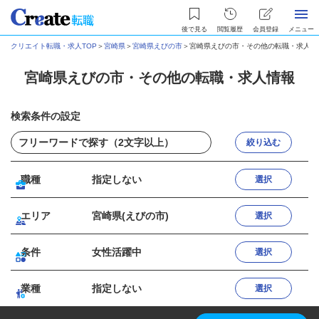
後で見る
閲覧履歴
会員登録
メニュー
クリエイト転職・求人TOP
＞
宮崎県
＞
宮崎県えびの市
＞
宮崎県えびの市・その他の転職・求人情
宮崎県えびの市・その他の転職・求人情報
検索条件の設定
絞り込む
職種
指定しない
選択
エリア
宮崎県(えびの市)
選択
条件
女性活躍中
選択
業種
指定しない
選択