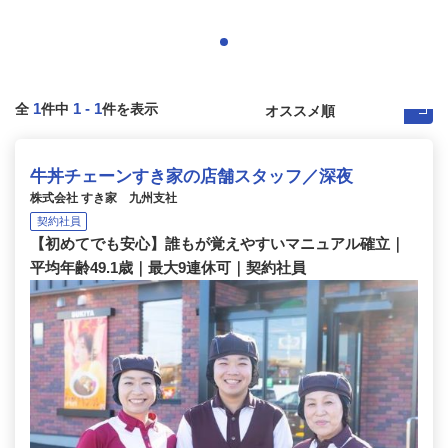
1
1
-
1
全
件中
件を表示
牛丼チェーンすき家の店舗スタッフ／深夜
株式会社 すき家 九州支社
契約社員
【初めてでも安心】誰もが覚えやすいマニュアル確立｜
平均年齢49.1歳｜最大9連休可｜契約社員