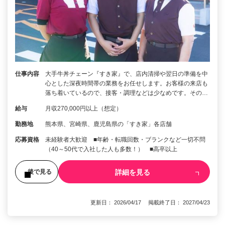
仕事内容
大手牛丼チェーン『すき家』で、店内清掃や翌日の準備を中
心とした深夜時間帯の業務をお任せします。お客様の来店も
落ち着いているので、接客・調理などは少なめです。その…
給与
月収270,000円以上（想定）
勤務地
熊本県、宮崎県、鹿児島県の「すき家」各店舗
応募資格
未経験者大歓迎 ■年齢・転職回数・ブランクなど一切不問
（40～50代で入社した人も多数！） ■高卒以上
詳細を見る
後で見る
更新日： 2026/04/17 掲載終了日： 2027/04/23