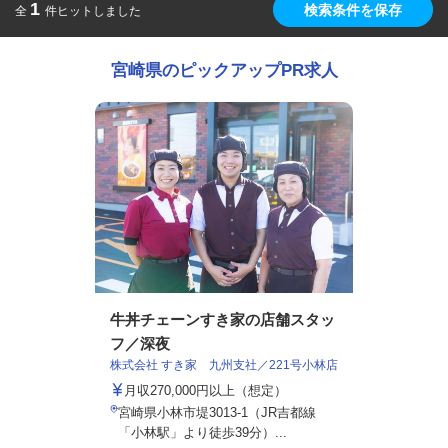
1
検索条件を保存
全
件ヒットしました
宮崎県のピックアップPR求人
牛丼チェーンすき家の店舗スタッ
フ／深夜
株式会社 すき家 九州支社／221号小林店
月収270,000円以上（想定）
宮崎県小林市堤3013-1（JR吉都線
「小林駅」より徒歩39分）...